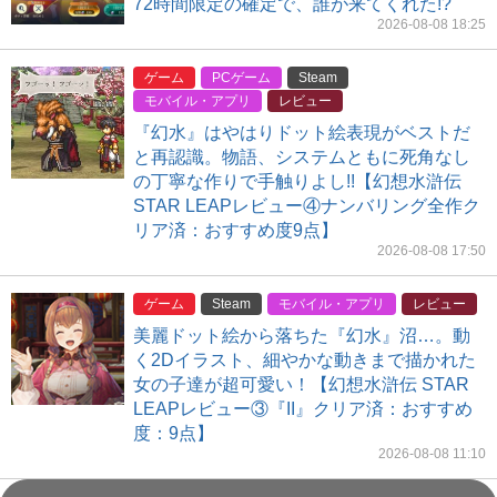
72時間限定の確定で、誰が来てくれた!?
2026-08-08 18:25
ゲーム
PCゲーム
Steam
モバイル・アプリ
レビュー
『幻水』はやはりドット絵表現がベストだ
と再認識。物語、システムともに死角なし
の丁寧な作りで手触りよし!!【幻想水滸伝
STAR LEAPレビュー④ナンバリング全作ク
リア済：おすすめ度9点】
2026-08-08 17:50
ゲーム
Steam
モバイル・アプリ
レビュー
美麗ドット絵から落ちた『幻水』沼…。動
く2Dイラスト、細やかな動きまで描かれた
女の子達が超可愛い！【幻想水滸伝 STAR
LEAPレビュー③『II』クリア済：おすすめ
度：9点】
2026-08-08 11:10