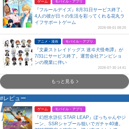
ゲーム
モバイル・アプリ
『フルールデイズ』8月31日サービス終了。
4人の彼が日々の生活を彩ってくれる花丸ラ
イフサポートゲーム
2026-08-01 08:20
アニメ・漫画
モバイル・アプリ
『文豪ストレイドッグス 迷ヰ犬怪奇譚』が
7/31にサービス終了。運営会社アンビショ
ンの廃業に伴い
2026-07-30 14:41
もっと見る
#レビュー
ゲーム
モバイル・アプリ
『幻想水滸伝 STAR LEAP』ぼっちゃんやジ
ーン、SSRシャプール狙いでガチャ40連。