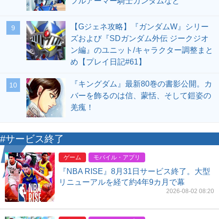
フルアーマー騎士ガンダムなど
【Gジェネ攻略】『ガンダムW』シリー
9
ズおよび『SDガンダム外伝 ジークジオ
ン編』のユニット/キャラクター調整まと
め【プレイ日記#61】
『キングダム』最新80巻の書影公開。カ
10
バーを飾るのは信、蒙恬、そして鎧姿の
羌瘣！
#サービス終了
ゲーム
モバイル・アプリ
『NBA RISE』8月31日サービス終了。大型
リニューアルを経て約4年9カ月で幕
2026-08-02 08:20