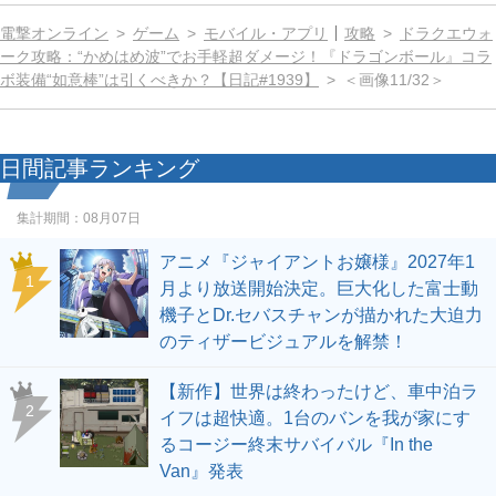
電撃オンライン
ゲーム
モバイル・アプリ
攻略
ドラクエウォ
ーク攻略：“かめはめ波”でお手軽超ダメージ！『ドラゴンボール』コラ
ボ装備“如意棒”は引くべきか？【日記#1939】
＜画像11/32＞
日間記事ランキング
集計期間：
08月07日
アニメ『ジャイアントお嬢様』2027年1
1
月より放送開始決定。巨大化した富士動
機子とDr.セバスチャンが描かれた大迫力
のティザービジュアルを解禁！
【新作】世界は終わったけど、車中泊ラ
2
イフは超快適。1台のバンを我が家にす
るコージー終末サバイバル『In the
Van』発表