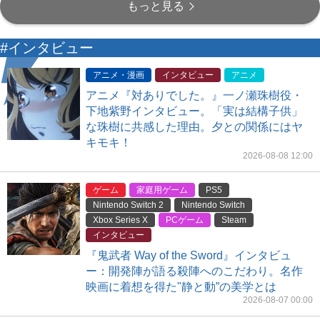
もっと見る
#インタビュー
アニメ・漫画
インタビュー
アニメ
アニメ『対ありでした。』一ノ瀬珠樹役・
下地紫野インタビュー。「実は結構子供」
な珠樹に共感した理由。夕との関係にはヤ
キモキ！
2026-08-08 12:00
ゲーム
家庭用ゲーム
PS5
Nintendo Switch 2
Nintendo Switch
Xbox Series X
PCゲーム
Steam
インタビュー
『鬼武者 Way of the Sword』インタビュ
ー：開発陣が語る殺陣へのこだわり。名作
映画に着想を得た"静と動”の美学とは
2026-08-07 00:00