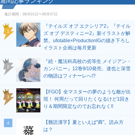
週間記事ランキング
集計期間：
08月01日〜08月07日
『テイルズ オブ エクシリア2』『テイル
1
ズ オブ デスティニー2』新イラストが解
禁。ufotable×ProductionIGの描き下ろし
イラスト企画は毎月更新
『続・魔法科高校の劣等生 メイジアン・
2
カンパニー』12巻9/10発売。達也と深雪
の物語はフィナーレへ!?
【FGO】全マスターの夢のような敵が出
3
現！ 何周だって回りたくなるけど1回き
り＆期間限定なのでお忘れなく!!
【難読漢字】夏といえば“蕣”。読み方
4
は？