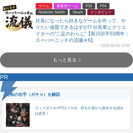
ゲーム
家庭用ゲーム
PS5
PS4
Nintendo Switch
Steam
インタビュー
社長になったら好きなゲームを作って、や
りたい放題できるはずが!? 社長業とクリエ
イターの“二足のわらじ”【新川宗平53周年：
スーパーニッチの流儀＃8】
2026-08-05 10:50
もっと見る
PR
逆転の右手（ガチャ）を解説
ウィズダフネ×FF11コラボ。朽ちた骨から蘇生する演出
は必見！