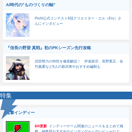
AI時代の"ものづくりの軸"
PixAI公式コンテスト8冠クリエイター・エル（Eru）さ
んにインタビュー
『信長の野望 真戦』初のPKシーズン先行攻略
武田勢力の特性を徹底解説！ 伊達政宗、長野業正、佐
竹義重など8人の新武将やおすすめ編制も
特集
電撃インディー
8/4更新
インディーゲーム関連のニュースをまとめて掲
載。編集部おすすめのインディゲームのレビューなど