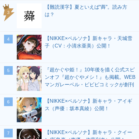
【難読漢字】夏といえば“蕣”。読み方
3
は？
【NIKKE×ペルソナ】新キャラ・天城雪
4
子（CV：小清水亜美）公開！
『超かぐや姫！』10年後を描く公式スピ
5
ンオフ『超かぐやメシ！』も掲載。WEB
マンガレーベル・ビビビコミックが創刊
【NIKKE×ペルソナ】新キャラ・アイギ
6
ス（声優：坂本真綾）公開！
【NIKKE×ペルソナ】新キャラ・クイー
7