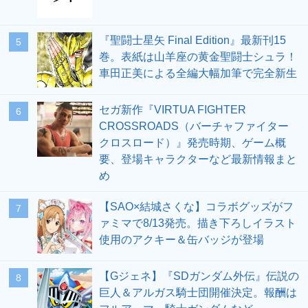
『聖闘士星矢 Final Edition』最新刊15
5
巻。表紙は山羊座の黄金聖闘士シュラ！
車田正美による全編大幅加筆で完全新生
セガ新作『VIRTUA FIGHTER
6
CROSSROADS（バーチャファイター
クロスロード）』発売時期、ゲーム概
要、登場キャラクターなど最新情報まと
め
【SAO×結城さくな】コラボグッズがフ
7
ァミマで8/13発売。描き下ろしイラスト
使用のアクキー＆缶バッジが登場
【Gジェネ】『SDガンダム外伝』伝説の
8
巨人＆アルガス騎士団開催決定。報酬は