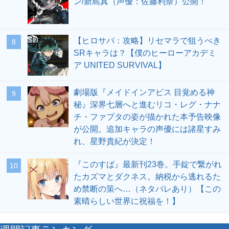
ン/新島真（声優：佐藤利奈）公開！
【ヒロサバ：攻略】リセマラで狙うべき
8
SRキャラは？【僕のヒーローアカデミ
ア UNITED SURVIVAL】
劇場版『メイドインアビス 目覚める神
9
秘』深界七層へと進むリコ・レグ・ナナ
チ・ファプタの姿が描かれた本予告映像
が公開。追加キャラの声優には諸星すみ
れ、星野貴紀が決定！
『このすば』最新刊23巻。手錠で繋がれ
10
たカズマとダクネス。納税から逃れるた
め禁断の策へ…（ネタバレあり）【この
素晴らしい世界に祝福を！】