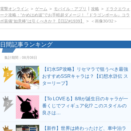
電撃オンライン
ゲーム
モバイル・アプリ
攻略
ドラクエウォ
ーク攻略：“かめはめ波”でお手軽超ダメージ！『ドラゴンボール』コラ
ボ装備“如意棒”は引くべきか？【日記#1939】
＜画像30/32＞
日間記事ランキング
集計期間：
08月08日
【幻水SP攻略】リセマラで狙うべき最強
1
おすすめSSRキャラは？【幻想水滸伝 ス
ターリープ】
【To LOVEる】8/8が誕生日のキャラが一
2
番くじでフィギュア化!? このスタイルの
良さは…
【新作】世界は終わったけど、車中泊ラ