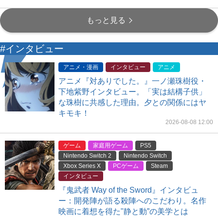
もっと見る
#インタビュー
アニメ・漫画
インタビュー
アニメ
アニメ『対ありでした。』一ノ瀬珠樹役・
下地紫野インタビュー。「実は結構子供」
な珠樹に共感した理由。夕との関係にはヤ
キモキ！
2026-08-08 12:00
ゲーム
家庭用ゲーム
PS5
Nintendo Switch 2
Nintendo Switch
Xbox Series X
PCゲーム
Steam
インタビュー
『鬼武者 Way of the Sword』インタビュ
ー：開発陣が語る殺陣へのこだわり。名作
映画に着想を得た"静と動”の美学とは