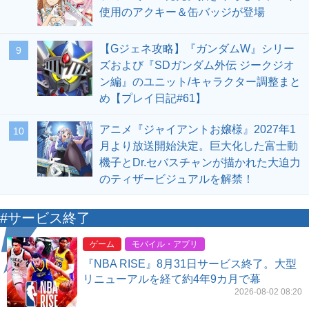
使用のアクキー＆缶バッジが登場
【Gジェネ攻略】『ガンダムW』シリー
9
ズおよび『SDガンダム外伝 ジークジオ
ン編』のユニット/キャラクター調整まと
め【プレイ日記#61】
アニメ『ジャイアントお嬢様』2027年1
10
月より放送開始決定。巨大化した富士動
機子とDr.セバスチャンが描かれた大迫力
のティザービジュアルを解禁！
#サービス終了
ゲーム
モバイル・アプリ
『NBA RISE』8月31日サービス終了。大型
リニューアルを経て約4年9カ月で幕
2026-08-02 08:20