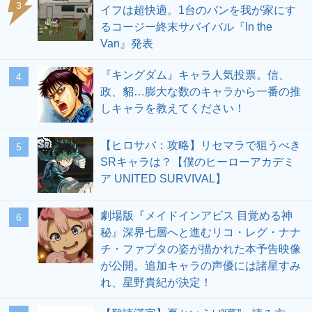
3
イフは超快適。1台のバンを我が家にす
るコージー終末サバイバル『In the
Van』発表
『キングダム』キャラ人気投票。信、
4
政、貂…膨大な数のキャラから一番の推
しキャラを教えてください！
【ヒロサバ：攻略】リセマラで狙うべき
5
SRキャラは？【僕のヒーローアカデミ
ア UNITED SURVIVAL】
劇場版『メイドインアビス 目覚める神
6
秘』深界七層へと進むリコ・レグ・ナナ
チ・ファプタの姿が描かれた本予告映像
が公開。追加キャラの声優には諸星すみ
れ、星野貴紀が決定！