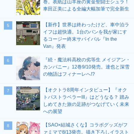
巻。表紙は山羊座の黄金聖闘士シュラ！
車田正美による全編大幅加筆で完全新生
【新作】世界は終わったけど、車中泊ラ
5
イフは超快適。1台のバンを我が家にす
るコージー終末サバイバル『In the
Van』発表
『続・魔法科高校の劣等生 メイジアン・
6
カンパニー』12巻9/10発売。達也と深雪
の物語はフィナーレへ!?
【オクトラ8周年インタビュー】『オク
7
トパストラベラーIII』はどうなる？ 踏み
しめてきた旅の足跡がつなげていく未来
への展望
【SAO×結城さくな】コラボグッズがフ
8
ァミマで8/13発売。描き下ろしイラスト