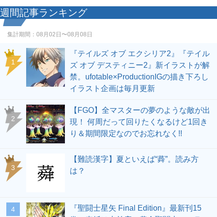
週間記事ランキング
集計期間：
08月02日〜08月08日
『テイルズ オブ エクシリア2』『テイル
1
ズ オブ デスティニー2』新イラストが解
禁。ufotable×ProductionIGの描き下ろし
イラスト企画は毎月更新
【FGO】全マスターの夢のような敵が出
2
現！ 何周だって回りたくなるけど1回き
り＆期間限定なのでお忘れなく!!
【難読漢字】夏といえば“蕣”。読み方
3
は？
『聖闘士星矢 Final Edition』最新刊15
4