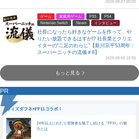
2026-08-07 00:00
ゲーム
家庭用ゲーム
PS5
PS4
Nintendo Switch
Steam
インタビュー
社長になったら好きなゲームを作って、や
りたい放題できるはずが!? 社長業とクリエ
イターの“二足のわらじ”【新川宗平53周年：
スーパーニッチの流儀＃8】
2026-08-05 10:50
もっと見る
PR
ウィズダフネ×FF11コラボ！
24年以上にわたり冒険者を魅了し続ける『FFXI』の魅
力とは