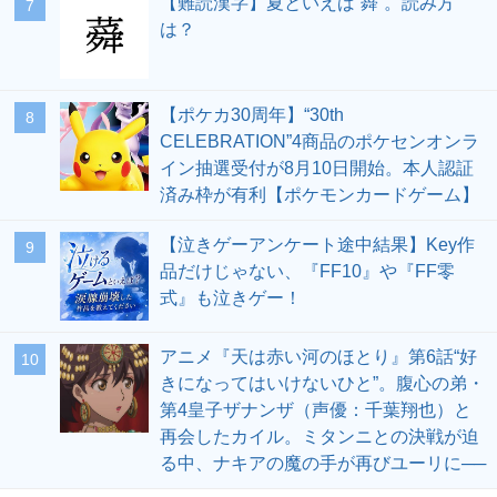
【難読漢字】夏といえば“蕣”。読み方
7
は？
【ポケカ30周年】“30th
8
CELEBRATION”4商品のポケセンオンラ
イン抽選受付が8月10日開始。本人認証
済み枠が有利【ポケモンカードゲーム】
【泣きゲーアンケート途中結果】Key作
9
品だけじゃない、『FF10』や『FF零
式』も泣きゲー！
アニメ『天は赤い河のほとり』第6話“好
10
きになってはいけないひと”。腹心の弟・
第4皇子ザナンザ（声優：千葉翔也）と
再会したカイル。ミタンニとの決戦が迫
る中、ナキアの魔の手が再びユーリに──