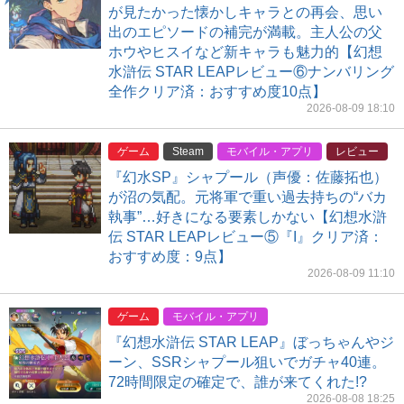
が見たかった懐かしキャラとの再会、思い
出のエピソードの補完が満載。主人公の父
ホウやヒスイなど新キャラも魅力的【幻想
水滸伝 STAR LEAPレビュー⑥ナンバリング
全作クリア済：おすすめ度10点】
2026-08-09 18:10
ゲーム
Steam
モバイル・アプリ
レビュー
『幻水SP』シャプール（声優：佐藤拓也）
が沼の気配。元将軍で重い過去持ちの“バカ
執事”…好きになる要素しかない【幻想水滸
伝 STAR LEAPレビュー⑤『I』クリア済：
おすすめ度：9点】
2026-08-09 11:10
ゲーム
モバイル・アプリ
『幻想水滸伝 STAR LEAP』ぼっちゃんやジ
ーン、SSRシャプール狙いでガチャ40連。
72時間限定の確定で、誰が来てくれた!?
2026-08-08 18:25