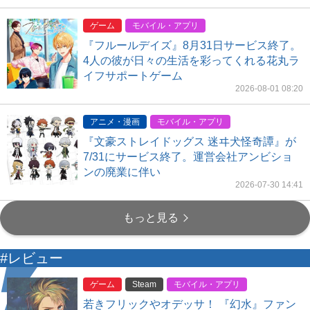
ゲーム
モバイル・アプリ
『フルールデイズ』8月31日サービス終了。
4人の彼が日々の生活を彩ってくれる花丸ラ
イフサポートゲーム
2026-08-01 08:20
アニメ・漫画
モバイル・アプリ
『文豪ストレイドッグス 迷ヰ犬怪奇譚』が
7/31にサービス終了。運営会社アンビショ
ンの廃業に伴い
2026-07-30 14:41
もっと見る
#レビュー
ゲーム
Steam
モバイル・アプリ
若きフリックやオデッサ！ 『幻水』ファン