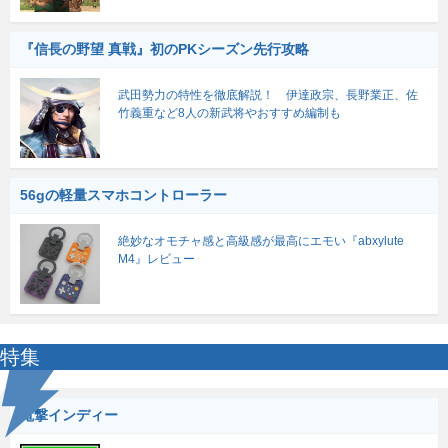
『信長の野望 真戦』初のPKシーズン先行攻略
武田勢力の特性を徹底解説！ 伊達政宗、長野業正、佐
竹義重など8人の新武将やおすすめ編制も
56gの軽量スマホコントローラー
絶妙なオモチャ感と高級感が最高にエモい『abxylute
M4』レビュー
特集
電撃インディー