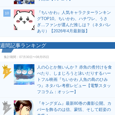
『ちいかわ』人気キャラクターランキン
10
グTOP10。ちいかわ、ハチワレ、うさ
ぎ…ファンが選んだ推しは？（ネタバレ
あり）【2026年4月最新版】
週間記事ランキング
集計期間：
07月30日〜08月05日
人の心とか無いんか？ 赤魚の煮付けを食
1
べたり、しまじろうと泳いだりするハー
トフル映画『ちいかわ 人魚の島のひみ
つ』ネタバレ考察レビュー【電撃スタッ
フコラム：オッシー】
『キングダム』最新80巻の書影公開。カ
2
バーを飾るのは信、蒙恬、そして鎧姿の