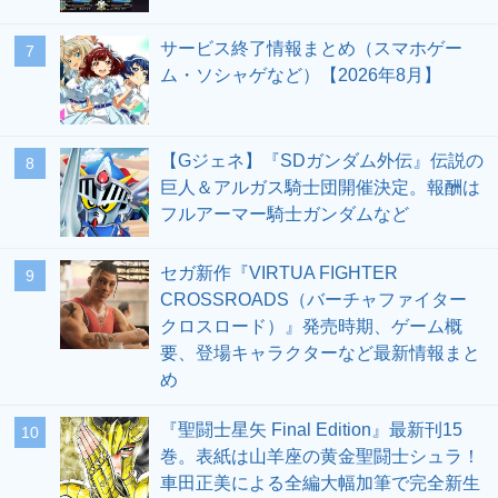
サービス終了情報まとめ（スマホゲー
7
ム・ソシャゲなど）【2026年8月】
【Gジェネ】『SDガンダム外伝』伝説の
8
巨人＆アルガス騎士団開催決定。報酬は
フルアーマー騎士ガンダムなど
セガ新作『VIRTUA FIGHTER
9
CROSSROADS（バーチャファイター
クロスロード）』発売時期、ゲーム概
要、登場キャラクターなど最新情報まと
め
『聖闘士星矢 Final Edition』最新刊15
10
巻。表紙は山羊座の黄金聖闘士シュラ！
車田正美による全編大幅加筆で完全新生