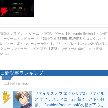
電撃オンライン
ゲーム
家庭用ゲーム
Nintendo Switch
インデ
ィーゲーム
レビュー
『鋼鉄帝国-STEEL EMPIRE-クロニクル』を
レビュー。多くのゲーマーが熱中し、黙々とプレイした思い出深い横ス
クロールシューティングが復刻【電撃インディー#1004】
＜画像
4/16＞
日間記事ランキング
集計期間：
08月05日
『テイルズ オブ エクシリア2』『テイル
1
ズ オブ デスティニー2』新イラストが解
禁。ufotable×ProductionIGの描き下ろし