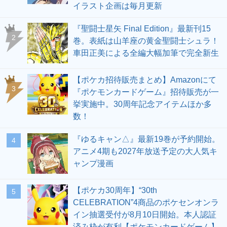
イラスト企画は毎月更新
『聖闘士星矢 Final Edition』最新刊15
2
巻。表紙は山羊座の黄金聖闘士シュラ！
車田正美による全編大幅加筆で完全新生
【ポケカ招待販売まとめ】Amazonにて
3
『ポケモンカードゲーム』招待販売が一
挙実施中。30周年記念アイテムほか多
数！
『ゆるキャン△』最新19巻が予約開始。
4
アニメ4期も2027年放送予定の大人気キ
ャンプ漫画
【ポケカ30周年】“30th
5
CELEBRATION”4商品のポケセンオンラ
イン抽選受付が8月10日開始。本人認証
済み枠が有利【ポケモンカードゲーム】