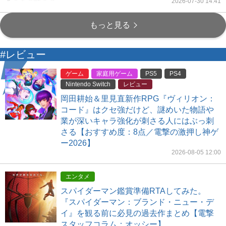
2026-07-30 14:41
もっと見る
#レビュー
ゲーム
家庭用ゲーム
PS5
PS4
Nintendo Switch
レビュー
岡田耕始＆里見直新作RPG『ヴィリオン：
コード』はクセ強だけど、謎めいた物語や
業が深いキャラ強化が刺さる人にはぶっ刺
さる【おすすめ度：8点／電撃の激押し神ゲ
ー2026】
2026-08-05 12:00
エンタメ
スパイダーマン鑑賞準備RTAしてみた。
『スパイダーマン：ブランド・ニュー・デ
イ』を観る前に必見の過去作まとめ【電撃
スタッフコラム：オッシー】