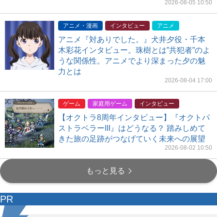
2026-08-05 10:50
アニメ・漫画
インタビュー
アニメ
アニメ『対ありでした。』犬井夕役・千本
木彩花インタビュー。珠樹とは”共犯者”のよ
うな関係性。アニメでより深まった夕の魅
力とは
2026-08-04 17:00
ゲーム
家庭用ゲーム
インタビュー
【オクトラ8周年インタビュー】『オクトパ
ストラベラーIII』はどうなる？ 踏みしめて
きた旅の足跡がつなげていく未来への展望
2026-08-02 10:50
もっと見る
PR