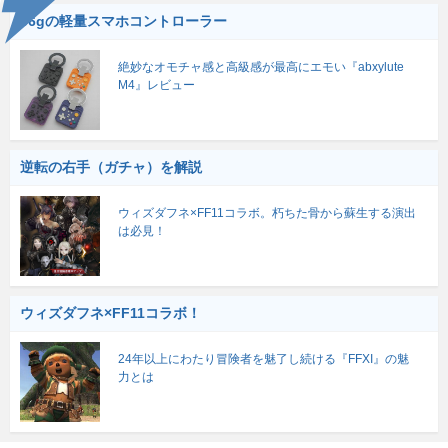
56gの軽量スマホコントローラー
絶妙なオモチャ感と高級感が最高にエモい『abxylute
M4』レビュー
逆転の右手（ガチャ）を解説
ウィズダフネ×FF11コラボ。朽ちた骨から蘇生する演出
は必見！
ウィズダフネ×FF11コラボ！
24年以上にわたり冒険者を魅了し続ける『FFXI』の魅
力とは