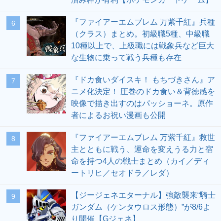
『ファイアーエムブレム 万紫千紅』兵種
6
（クラス）まとめ。初級職5種、中級職
10種以上で、上級職には戦象兵など巨大
な生物に乗って戦う兵種も存在
『ドカ食いダイスキ！ もちづきさん』ア
7
ニメ化決定！ 圧巻のドカ食い＆背徳感を
映像で描き出すのはパッショーネ。原作
者によるお祝い漫画も公開
『ファイアーエムブレム 万紫千紅』救世
8
主とともに戦う、運命を変えうる力と宿
命を持つ4人の戦士まとめ（カイ／ディ
ートリヒ／セオドラ／レダ）
【ジージェネエターナル】強敵襲来“騎士
9
ガンダム（ケンタウロス形態）”が8/6よ
り開催【Gジェネ】