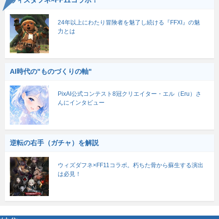
24年以上にわたり冒険者を魅了し続ける『FFXI』の魅
力とは
AI時代の"ものづくりの軸"
PixAI公式コンテスト8冠クリエイター・エル（Eru）さ
んにインタビュー
逆転の右手（ガチャ）を解説
ウィズダフネ×FF11コラボ。朽ちた骨から蘇生する演出
は必見！