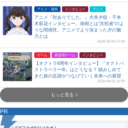
アニメ・漫画
インタビュー
アニメ
アニメ『対ありでした。』犬井夕役・千本
木彩花インタビュー。珠樹とは”共犯者”のよ
うな関係性。アニメでより深まった夕の魅
力とは
2026-08-04 17:00
ゲーム
家庭用ゲーム
インタビュー
【オクトラ8周年インタビュー】『オクトパ
ストラベラーIII』はどうなる？ 踏みしめて
きた旅の足跡がつなげていく未来への展望
2026-08-02 10:50
もっと見る
PR
ウィズダフネ×FF11コラボ！