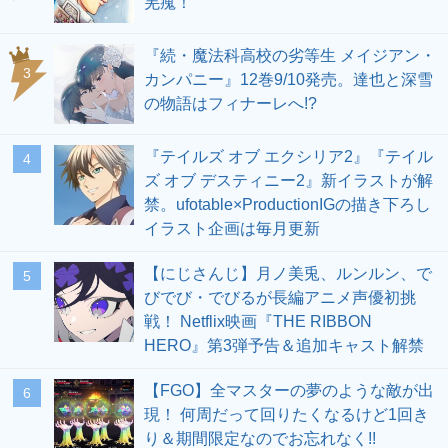
羌瘣！
『続・魔法科高校の劣等生 メイジアン・
3
カンパニー』12巻9/10発売。達也と深雪
の物語はフィナーレへ!?
『テイルズ オブ エクシリア2』『テイル
4
ズ オブ デスティニー2』新イラストが解
禁。ufotable×ProductionIGの描き下ろし
イラスト企画は毎月更新
【にじさんじ】月ノ美兎、ルンルン、で
5
びでび・でびるが長編アニメ声優初挑
戦！ Netflix映画『THE RIBBON
HERO』第3弾予告＆追加キャスト解禁
【FGO】全マスターの夢のような敵が出
6
現！ 何周だって回りたくなるけど1回き
り＆期間限定なのでお忘れなく!!