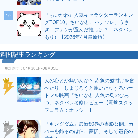
『ちいかわ』人気キャラクターランキン
10
グTOP10。ちいかわ、ハチワレ、うさ
ぎ…ファンが選んだ推しは？（ネタバレ
あり）【2026年4月最新版】
週間記事ランキング
集計期間：
07月30日〜08月05日
人の心とか無いんか？ 赤魚の煮付けを食
1
べたり、しまじろうと泳いだりするハー
トフル映画『ちいかわ 人魚の島のひみ
つ』ネタバレ考察レビュー【電撃スタッ
フコラム：オッシー】
『キングダム』最新80巻の書影公開。カ
2
バーを飾るのは信、蒙恬、そして鎧姿の