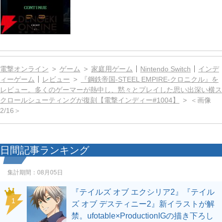
電撃オンライン
ゲーム
家庭用ゲーム
Nintendo Switch
インデ
ィーゲーム
レビュー
『鋼鉄帝国-STEEL EMPIRE-クロニクル』を
レビュー。多くのゲーマーが熱中し、黙々とプレイした思い出深い横ス
クロールシューティングが復刻【電撃インディー#1004】
＜画像
2/16＞
日間記事ランキング
集計期間：
08月05日
『テイルズ オブ エクシリア2』『テイル
1
ズ オブ デスティニー2』新イラストが解
禁。ufotable×ProductionIGの描き下ろし