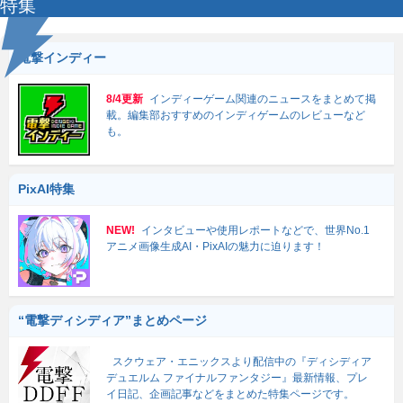
特集
電撃インディー
8/4更新
インディーゲーム関連のニュースをまとめて掲
載。編集部おすすめのインディゲームのレビューなど
も。
PixAI特集
NEW!
インタビューや使用レポートなどで、世界No.1
アニメ画像生成AI・PixAIの魅力に迫ります！
“電撃ディシディア”まとめページ
スクウェア・エニックスより配信中の『ディシディア
デュエルム ファイナルファンタジー』最新情報、プレ
イ日記、企画記事などをまとめた特集ページです。