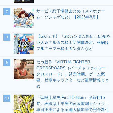
サービス終了情報まとめ（スマホゲー
7
ム・ソシャゲなど）【2026年8月】
【Gジェネ】『SDガンダム外伝』伝説の
8
巨人＆アルガス騎士団開催決定。報酬は
フルアーマー騎士ガンダムなど
セガ新作『VIRTUA FIGHTER
9
CROSSROADS（バーチャファイター
クロスロード）』発売時期、ゲーム概
要、登場キャラクターなど最新情報まと
め
『聖闘士星矢 Final Edition』最新刊15
10
巻。表紙は山羊座の黄金聖闘士シュラ！
車田正美による全編大幅加筆で完全新生