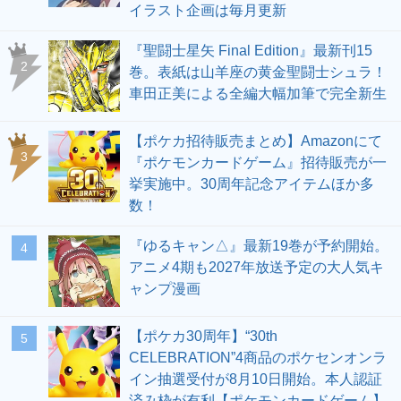
イラスト企画は毎月更新
『聖闘士星矢 Final Edition』最新刊15
2
巻。表紙は山羊座の黄金聖闘士シュラ！
車田正美による全編大幅加筆で完全新生
【ポケカ招待販売まとめ】Amazonにて
3
『ポケモンカードゲーム』招待販売が一
挙実施中。30周年記念アイテムほか多
数！
『ゆるキャン△』最新19巻が予約開始。
4
アニメ4期も2027年放送予定の大人気キ
ャンプ漫画
【ポケカ30周年】“30th
5
CELEBRATION”4商品のポケセンオンラ
イン抽選受付が8月10日開始。本人認証
済み枠が有利【ポケモンカードゲーム】