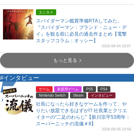
エンタメ
スパイダーマン鑑賞準備RTAしてみた。
『スパイダーマン：ブランド・ニュー・デ
イ』を観る前に必見の過去作まとめ【電撃
スタッフコラム：オッシー】
2026-08-04 19:07
もっと見る
#インタビュー
ゲーム
家庭用ゲーム
PS5
PS4
Nintendo Switch
Steam
インタビュー
社長になったら好きなゲームを作って、や
りたい放題できるはずが!? 社長業とクリエ
イターの“二足のわらじ”【新川宗平53周年：
スーパーニッチの流儀＃8】
2026-08-05 10:50