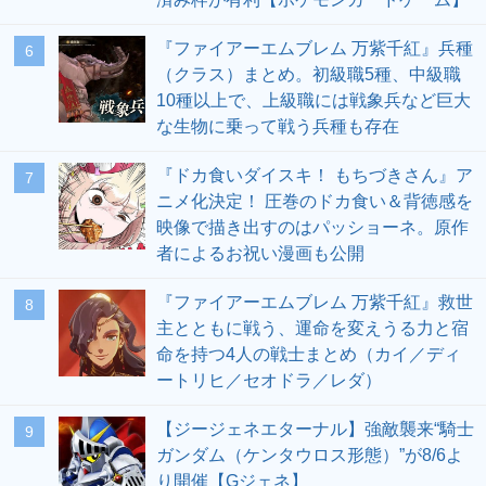
『ファイアーエムブレム 万紫千紅』兵種
6
（クラス）まとめ。初級職5種、中級職
10種以上で、上級職には戦象兵など巨大
な生物に乗って戦う兵種も存在
『ドカ食いダイスキ！ もちづきさん』ア
7
ニメ化決定！ 圧巻のドカ食い＆背徳感を
映像で描き出すのはパッショーネ。原作
者によるお祝い漫画も公開
『ファイアーエムブレム 万紫千紅』救世
8
主とともに戦う、運命を変えうる力と宿
命を持つ4人の戦士まとめ（カイ／ディ
ートリヒ／セオドラ／レダ）
【ジージェネエターナル】強敵襲来“騎士
9
ガンダム（ケンタウロス形態）”が8/6よ
り開催【Gジェネ】