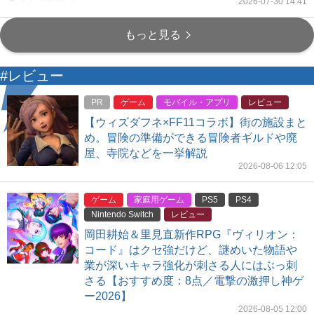
2026-07-30 14:41
もっと見る
#レビュー
PR
ゲーム
モバイル・アプリ
レビュー
【ウィズダフネ×FF11コラボ】街の施設まと
め。冒険の準備ができる冒険者ギルドや廃
屋、寺院などを一挙解説
2026-08-06 12:05
ゲーム
家庭用ゲーム
PS5
PS4
Nintendo Switch
レビュー
岡田耕始＆里見直新作RPG『ヴィリオン：
コード』はクセ強だけど、謎めいた物語や
業が深いキャラ強化が刺さる人にはぶっ刺
さる【おすすめ度：8点／電撃の激押し神ゲ
ー2026】
2026-08-05 12:00