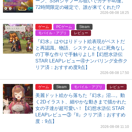
ーン、SSRシャプール狙いでガチャ40連。
72時間限定の確定で、誰が来てくれた!?
2026-08-08 18:25
ゲーム
PCゲーム
Steam
モバイル・アプリ
レビュー
『幻水』はやはりドット絵表現がベストだ
と再認識。物語、システムともに死角なし
の丁寧な作りで手触りよし!!【幻想水滸伝
STAR LEAPレビュー④ナンバリング全作ク
リア済：おすすめ度9点】
2026-08-08 17:50
ゲーム
Steam
モバイル・アプリ
レビュー
美麗ドット絵から落ちた『幻水』沼…。動
く2Dイラスト、細やかな動きまで描かれた
女の子達が超可愛い！【幻想水滸伝 STAR
LEAPレビュー③『II』クリア済：おすすめ
度：9点】
2026-08-08 11:10