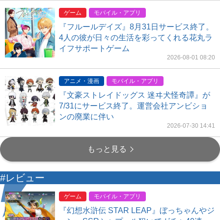
ゲーム
モバイル・アプリ
『フルールデイズ』8月31日サービス終了。
4人の彼が日々の生活を彩ってくれる花丸ラ
イフサポートゲーム
2026-08-01 08:20
アニメ・漫画
モバイル・アプリ
『文豪ストレイドッグス 迷ヰ犬怪奇譚』が
7/31にサービス終了。運営会社アンビショ
ンの廃業に伴い
2026-07-30 14:41
もっと見る
#レビュー
ゲーム
モバイル・アプリ
『幻想水滸伝 STAR LEAP』ぼっちゃんやジ