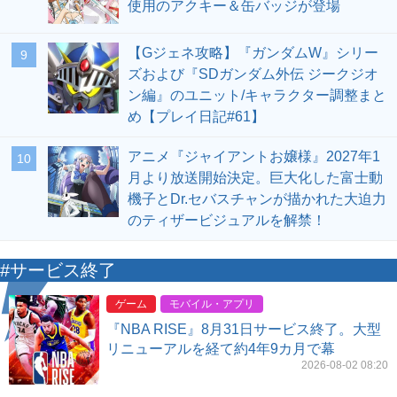
使用のアクキー＆缶バッジが登場
【Gジェネ攻略】『ガンダムW』シリー
9
ズおよび『SDガンダム外伝 ジークジオ
ン編』のユニット/キャラクター調整まと
め【プレイ日記#61】
アニメ『ジャイアントお嬢様』2027年1
10
月より放送開始決定。巨大化した富士動
機子とDr.セバスチャンが描かれた大迫力
のティザービジュアルを解禁！
#サービス終了
ゲーム
モバイル・アプリ
『NBA RISE』8月31日サービス終了。大型
リニューアルを経て約4年9カ月で幕
2026-08-02 08:20