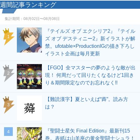
週間記事ランキング
集計期間：
08月02日〜08月08日
『テイルズ オブ エクシリア2』『テイル
1
ズ オブ デスティニー2』新イラストが解
禁。ufotable×ProductionIGの描き下ろし
イラスト企画は毎月更新
【FGO】全マスターの夢のような敵が出
2
現！ 何周だって回りたくなるけど1回き
り＆期間限定なのでお忘れなく!!
【難読漢字】夏といえば“蕣”。読み方
3
は？
『聖闘士星矢 Final Edition』最新刊15
4
巻。表紙は山羊座の黄金聖闘士シュラ！