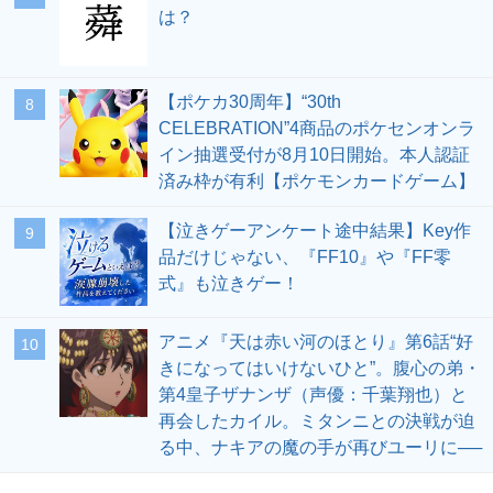
は？
【ポケカ30周年】“30th
8
CELEBRATION”4商品のポケセンオンラ
イン抽選受付が8月10日開始。本人認証
済み枠が有利【ポケモンカードゲーム】
【泣きゲーアンケート途中結果】Key作
9
品だけじゃない、『FF10』や『FF零
式』も泣きゲー！
アニメ『天は赤い河のほとり』第6話“好
10
きになってはいけないひと”。腹心の弟・
第4皇子ザナンザ（声優：千葉翔也）と
再会したカイル。ミタンニとの決戦が迫
る中、ナキアの魔の手が再びユーリに──