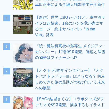
車田正美による全編大幅加筆で完全新生
【新作】世界は終わったけど、車中泊ラ
5
イフは超快適。1台のバンを我が家にす
るコージー終末サバイバル『In the
Van』発表
『続・魔法科高校の劣等生 メイジアン・
6
カンパニー』12巻9/10発売。達也と深雪
の物語はフィナーレへ!?
【オクトラ8周年インタビュー】『オク
7
トパストラベラーIII』はどうなる？ 踏み
しめてきた旅の足跡がつなげていく未来
への展望
【SAO×結城さくな】コラボグッズがフ
8
ァミマで8/13発売。描き下ろしイラスト