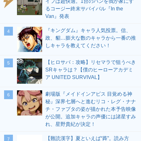
イフは超快適。1台のバンを我が家にす
るコージー終末サバイバル『In the
Van』発表
『キングダム』キャラ人気投票。信、
4
政、貂…膨大な数のキャラから一番の推
しキャラを教えてください！
【ヒロサバ：攻略】リセマラで狙うべき
5
SRキャラは？【僕のヒーローアカデミ
ア UNITED SURVIVAL】
劇場版『メイドインアビス 目覚める神
6
秘』深界七層へと進むリコ・レグ・ナナ
チ・ファプタの姿が描かれた本予告映像
が公開。追加キャラの声優には諸星すみ
れ、星野貴紀が決定！
【難読漢字】夏といえば“蕣”。読み方
7