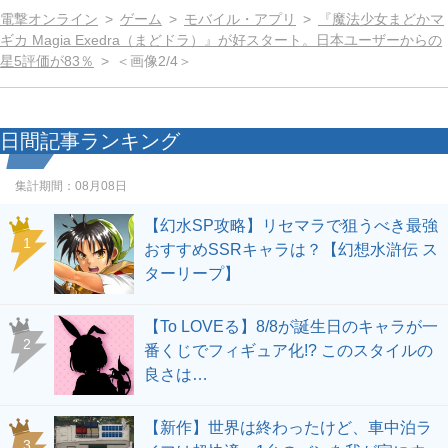
電撃オンライン
ゲーム
モバイル・アプリ
『魔法少女まどかマ
ギカ Magia Exedra（まどドラ）』が好スタート。日本ユーザーからの
星5評価が83％
＜画像2/4＞
日間記事ランキング
集計期間：
08月08日
【幻水SP攻略】リセマラで狙うべき最強
1
おすすめSSRキャラは？【幻想水滸伝 ス
ターリープ】
【To LOVEる】8/8が誕生日のキャラが一
2
番くじでフィギュア化!? このスタイルの
良さは…
【新作】世界は終わったけど、車中泊ラ
3