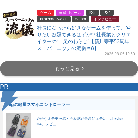
ゲーム
家庭用ゲーム
PS5
PS4
Nintendo Switch
Steam
インタビュー
社長になったら好きなゲームを作って、や
りたい放題できるはずが!? 社長業とクリエ
イターの“二足のわらじ”【新川宗平53周年：
スーパーニッチの流儀＃8】
2026-08-05 10:50
もっと見る
PR
56gの軽量スマホコントローラー
絶妙なオモチャ感と高級感が最高にエモい『abxylute
M4』レビュー