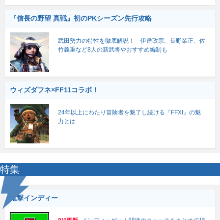
『信長の野望 真戦』初のPKシーズン先行攻略
武田勢力の特性を徹底解説！ 伊達政宗、長野業正、佐
竹義重など8人の新武将やおすすめ編制も
ウィズダフネ×FF11コラボ！
24年以上にわたり冒険者を魅了し続ける『FFXI』の魅
力とは
特集
電撃インディー