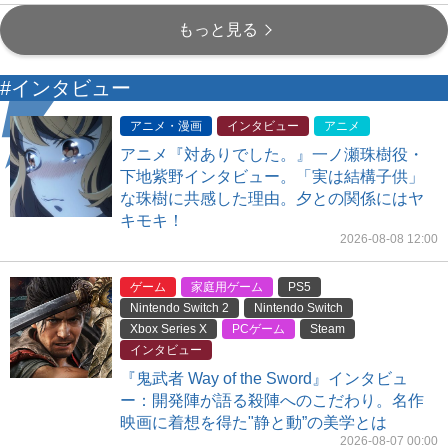
もっと見る
#インタビュー
アニメ・漫画
インタビュー
アニメ
アニメ『対ありでした。』一ノ瀬珠樹役・
下地紫野インタビュー。「実は結構子供」
な珠樹に共感した理由。夕との関係にはヤ
キモキ！
2026-08-08 12:00
ゲーム
家庭用ゲーム
PS5
Nintendo Switch 2
Nintendo Switch
Xbox Series X
PCゲーム
Steam
インタビュー
『鬼武者 Way of the Sword』インタビュ
ー：開発陣が語る殺陣へのこだわり。名作
映画に着想を得た"静と動”の美学とは
2026-08-07 00:00