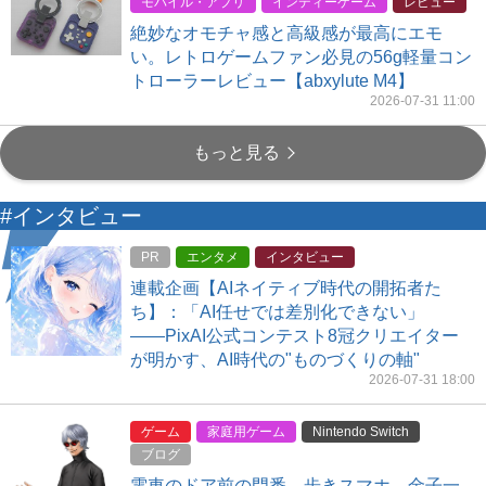
モバイル・アプリ
インディーゲーム
レビュー
絶妙なオモチャ感と高級感が最高にエモ
い。レトロゲームファン必見の56g軽量コン
トローラーレビュー【abxylute M4】
2026-07-31 11:00
もっと見る
#インタビュー
PR
エンタメ
インタビュー
連載企画【AIネイティブ時代の開拓者た
ち】：「AI任せでは差別化できない」
――PixAI公式コンテスト8冠クリエイター
が明かす、AI時代の"ものづくりの軸"
2026-07-31 18:00
ゲーム
家庭用ゲーム
Nintendo Switch
ブログ
電車のドア前の門番、歩きスマホ…金子一