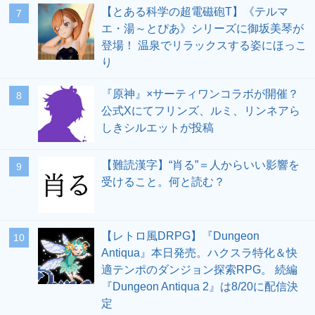
【とある科学の超電磁砲T】《テルマ
7
エ・湯～とぴあ》シリーズに御坂美琴が
登場！ 温泉でリラックスする姿にほっこ
り
『原神』×サーティワンコラボが開催？
8
公式Xにてフリンズ、ルミ、リンネアら
しきシルエットが投稿
【難読漢字】“肖る”＝人からいい影響を
9
受けること。何と読む？
【レトロ風DRPG】『Dungeon
10
Antiqua』本日発売。ハクスラ特化＆快
適テンポのダンジョン探索RPG。 続編
『Dungeon Antiqua 2』は8/20に配信決
定