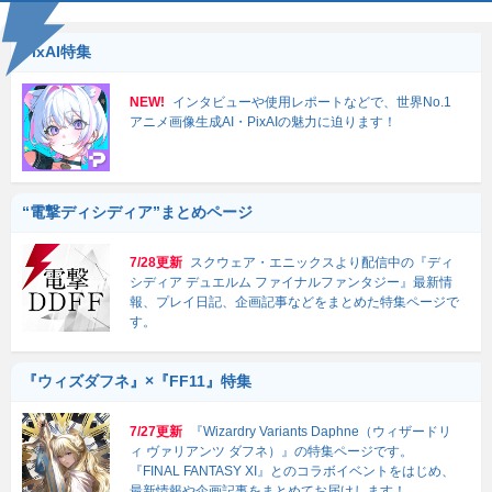
PixAI特集
NEW!
インタビューや使用レポートなどで、世界No.1
アニメ画像生成AI・PixAIの魅力に迫ります！
“電撃ディシディア”まとめページ
7/28更新
スクウェア・エニックスより配信中の『ディ
シディア デュエルム ファイナルファンタジー』最新情
報、プレイ日記、企画記事などをまとめた特集ページで
す。
『ウィズダフネ』×『FF11』特集
7/27更新
『Wizardry Variants Daphne（ウィザードリ
ィ ヴァリアンツ ダフネ）』の特集ページです。
『FINAL FANTASY XI』とのコラボイベントをはじめ、
最新情報や企画記事をまとめてお届けします！