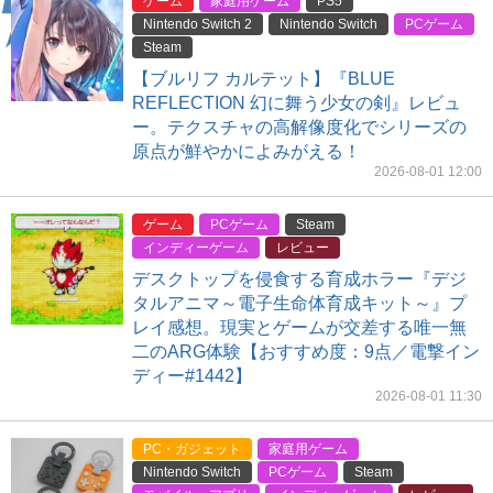
ゲーム
家庭用ゲーム
PS5
Nintendo Switch 2
Nintendo Switch
PCゲーム
Steam
【ブルリフ カルテット】『BLUE
REFLECTION 幻に舞う少女の剣』レビュ
ー。テクスチャの高解像度化でシリーズの
原点が鮮やかによみがえる！
2026-08-01 12:00
ゲーム
PCゲーム
Steam
インディーゲーム
レビュー
デスクトップを侵食する育成ホラー『デジ
タルアニマ～電子生命体育成キット～』プ
レイ感想。現実とゲームが交差する唯一無
二のARG体験【おすすめ度：9点／電撃イン
ディー#1442】
2026-08-01 11:30
PC・ガジェット
家庭用ゲーム
Nintendo Switch
PCゲーム
Steam