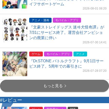
イフサポートゲーム
2026-08-01 08:20
アニメ・漫画
モバイル・アプリ
『文豪ストレイドッグス 迷ヰ犬怪奇譚』が
7/31にサービス終了。運営会社アンビショ
ンの廃業に伴い
2026-07-30 14:41
ゲーム
モバイル・アプリ
アニメ
『Dr.STONE バトルクラフト』9月1日サー
ビス終了。5周年での幕引きに
2026-07-28 07:20
もっと見る
#レビュー