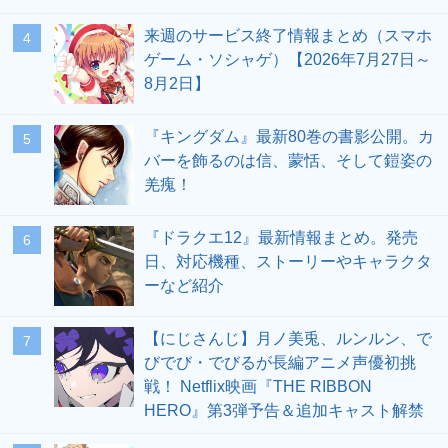
来週のサービス終了情報まとめ（スマホ
4
ゲーム・ソシャゲ）【2026年7月27日～
8月2日】
『キングダム』最新80巻の書影公開。カ
5
バーを飾るのは信、蒙恬、そして鎧姿の
羌瘣！
『ドラクエ12』最新情報まとめ。発売
6
日、対応機種、ストーリーやキャラクタ
ーなど紹介
【にじさんじ】月ノ美兎、ルンルン、で
7
びでび・でびるが長編アニメ声優初挑
戦！ Netflix映画『THE RIBBON
HERO』第3弾予告＆追加キャスト解禁