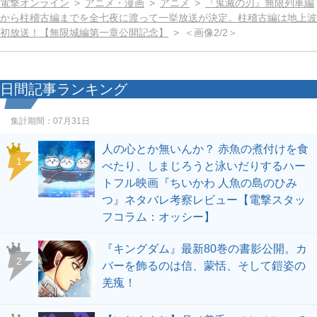
電撃オンライン
アニメ・漫画
アニメ
『鬼滅の刃』無限列車編
から柱稽古編までを全七夜に渡って一挙放送が決定。柱稽古編は地上波
初放送！【無限城編第一章公開記念】
＜画像2/2＞
日間記事ランキング
集計期間：
07月31日
人の心とか無いんか？ 赤魚の煮付けを食
1
べたり、しまじろうと泳いだりするハー
トフル映画『ちいかわ 人魚の島のひみ
つ』ネタバレ考察レビュー【電撃スタッ
フコラム：オッシー】
『キングダム』最新80巻の書影公開。カ
2
バーを飾るのは信、蒙恬、そして鎧姿の
羌瘣！