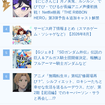
【にじさんじ】月ノ美兎、ルンルン、で
3
びでび・でびるが長編アニメ声優初挑
戦！ Netflix映画『THE RIBBON
HERO』第3弾予告＆追加キャスト解禁
サービス終了情報まとめ（スマホゲー
4
ム・ソシャゲなど）【2026年8月】
【Gジェネ】『SDガンダム外伝』伝説の
5
巨人＆アルガス騎士団開催決定。報酬は
フルアーマー騎士ガンダムなど
アニメ『無職転生Ⅲ』第6話“修羅場再
6
び？”。シルフィエット、ロキシーたちと
幸せな生活を送るルーデウス。だが、第
2期【泥沼編】でのキーパーソン・サラ
と再会し…!?