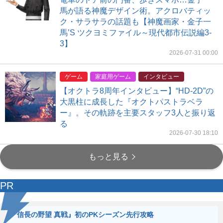
馬が語る神魔デザイン術。アクロバティッ
ク・サラサラの話題も【神魔画家・金子一
馬’S ツクヨミファイル～現代都市伝説編3-
3】
2026-07-31 00:00
ゲーム
家庭用ゲーム
インタビュー
【オクトラ8周年インタビュー】“HD-2D”の
大黒柱に成長した『オクトパストラベラ
ー』。その軌跡を主要スタッフ3人と振り返
る
2026-07-30 18:10
もっと見る
PR
『信長の野望 真戦』初のPKシーズン先行攻略