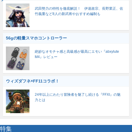
武田勢力の特性を徹底解説！ 伊達政宗、長野業正、佐
竹義重など8人の新武将やおすすめ編制も
56gの軽量スマホコントローラー
絶妙なオモチャ感と高級感が最高にエモい『abxylute
M4』レビュー
ウィズダフネ×FF11コラボ！
24年以上にわたり冒険者を魅了し続ける『FFXI』の魅
力とは
特集