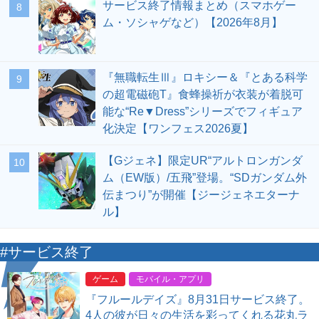
サービス終了情報まとめ（スマホゲー
8
ム・ソシャゲなど）【2026年8月】
『無職転生Ⅲ』ロキシー＆『とある科学
9
の超電磁砲T』食蜂操祈が衣装が着脱可
能な“Re▼Dress”シリーズでフィギュア
化決定【ワンフェス2026夏】
【Gジェネ】限定UR“アルトロンガンダ
10
ム（EW版）/五飛”登場。“SDガンダム外
伝まつり”が開催【ジージェネエターナ
ル】
#サービス終了
ゲーム
モバイル・アプリ
『フルールデイズ』8月31日サービス終了。
4人の彼が日々の生活を彩ってくれる花丸ラ