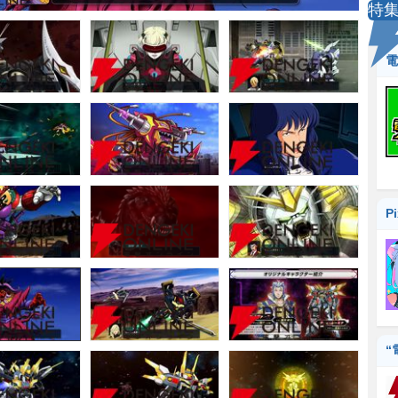
特
電
P
“