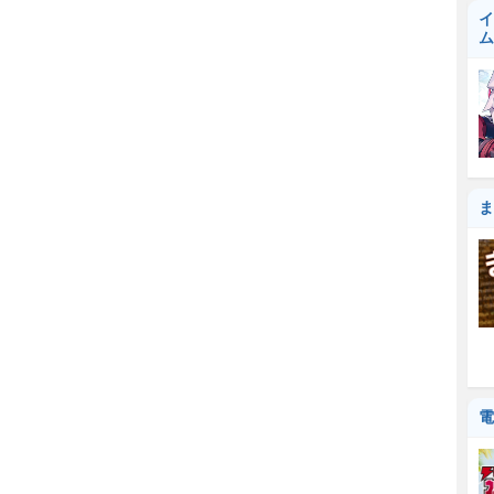
イ
ム
ま
電