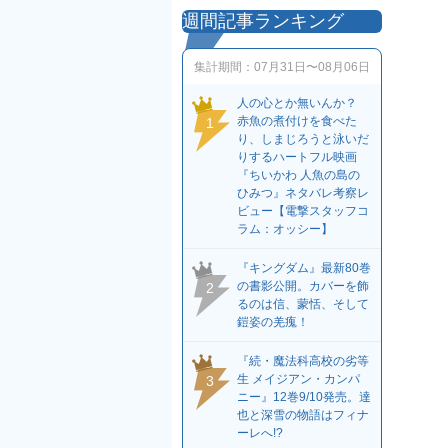
週間記事ランキング
集計期間：
07月31日〜08月06日
人の心とか無いんか？
赤魚の煮付けを食べた
1
り、しまじろうと泳いだ
りするハートフル映画
『ちいかわ 人魚の島の
ひみつ』ネタバレ考察レ
ビュー【電撃スタッフコ
ラム：オッシー】
『キングダム』最新80巻
の書影公開。カバーを飾
2
るのは信、蒙恬、そして
鎧姿の羌瘣！
『続・魔法科高校の劣等
生 メイジアン・カンパ
3
ニー』12巻9/10発売。達
也と深雪の物語はフィナ
ーレへ!?