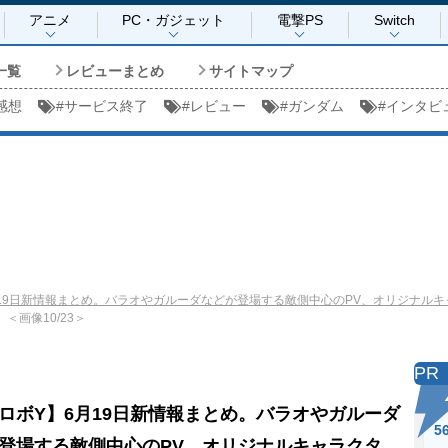
アニメ
PC・ガジェット
電撃PS
Switch
一覧
レビューまとめ
サイトマップ
感想
#
サービス終了
#
レビュー
#
ガンダム
#
インタビ
19日新情報まとめ。バラオやガルーダなどが登場する敵側中心のPV、オリジナルキ
＜画像10/23＞
PR
ロボY】6月19日新情報まとめ。バラオやガルーダ
5
登場する敵側中心のPV、オリジナルキャラクタ