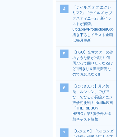
『テイルズ オブ エクシ
4
リア2』『テイルズ オブ
デスティニー2』新イラ
ストが解禁。
ufotable×ProductionIGの
描き下ろしイラスト企画
は毎月更新
【FGO】全マスターの夢
5
のような敵が出現！ 何
周だって回りたくなるけ
ど1回きり＆期間限定な
のでお忘れなく!!
【にじさんじ】月ノ美
6
兎、ルンルン、でびで
び・でびるが長編アニメ
声優初挑戦！ Netflix映画
『THE RIBBON
HERO』第3弾予告＆追
加キャスト解禁
【Gジェネ】『SDガンダ
7
ム外伝』伝説の巨人＆ア