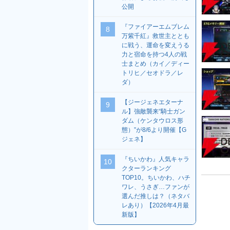
公開
『ファイアーエムブレム
8
万紫千紅』救世主ととも
に戦う、運命を変えうる
力と宿命を持つ4人の戦
士まとめ（カイ／ディー
トリヒ／セオドラ／レ
ダ）
【ジージェネエターナ
9
ル】強敵襲来“騎士ガン
ダム（ケンタウロス形
態）”が8/6より開催【G
ジェネ】
『ちいかわ』人気キャラ
10
クターランキング
TOP10。ちいかわ、ハチ
ワレ、うさぎ…ファンが
選んだ推しは？（ネタバ
レあり）【2026年4月最
新版】