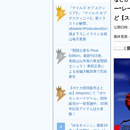
『テイルズ オブ エクシ
ー“レ
リア2』『テイルズ オブ
1
ど【ス
デスティニー2』新イラ
ストが解禁。
公開日時：2
ufotable×ProductionIGの
描き下ろしイラスト企画
最終更新：2
は毎月更新
『聖闘士星矢 Final
Edition』最新刊15巻。
2
表紙は山羊座の黄金聖闘
士シュラ！ 車田正美に
よる全編大幅加筆で完全
新生
【ポケカ招待販売まと
め】Amazonにて『ポケ
3
モンカードゲーム』招待
販売が一挙実施中。30周
年記念アイテムほか多
数！
『ゆるキャン△』最新19
4