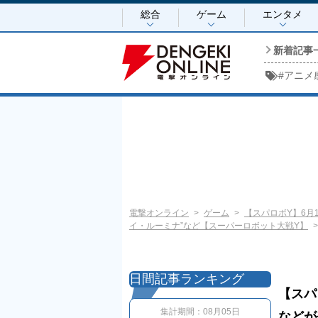
総合
ゲーム
エンタメ
新着記事
#
アニメ
電撃オンライン
ゲーム
【スパロボY】6月
イ・ルーミナ”など【スーパーロボット大戦Y】
日間記事ランキング
【スパ
集計期間：
08月05日
などが