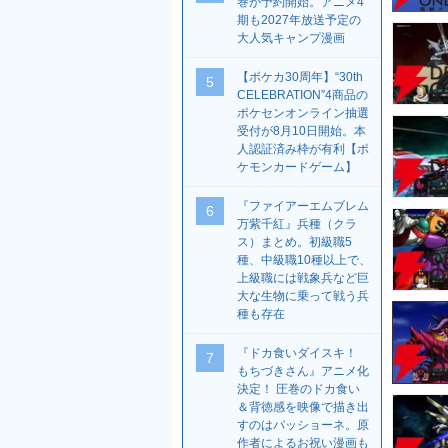
巻が予約開始。アニメ4
期も2027年放送予定の
大人気キャンプ漫画
【ポケカ30周年】“30th
5
CELEBRATION”4商品の
ポケセンオンライン抽選
受付が8月10日開始。本
人認証済み枠が有利【ポ
ケモンカードゲーム】
『ファイアーエムブレム
6
万紫千紅』兵種（クラ
ス）まとめ。初級職5
種、中級職10種以上で、
上級職には戦象兵など巨
大な生物に乗って戦う兵
種も存在
『ドカ食いダイスキ！
7
もちづきさん』アニメ化
決定！ 圧巻のドカ食い
＆背徳感を映像で描き出
すのはパッショーネ。原
作者によるお祝い漫画も