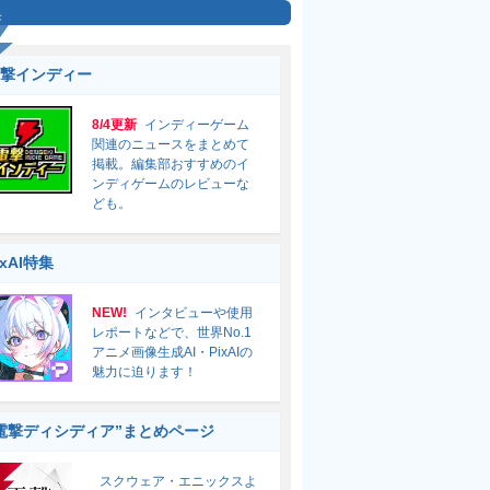
集
撃インディー
8/4更新
インディーゲーム
関連のニュースをまとめて
掲載。編集部おすすめのイ
ンディゲームのレビューな
ども。
ixAI特集
NEW!
インタビューや使用
レポートなどで、世界No.1
アニメ画像生成AI・PixAIの
魅力に迫ります！
電撃ディシディア”まとめページ
スクウェア・エニックスよ