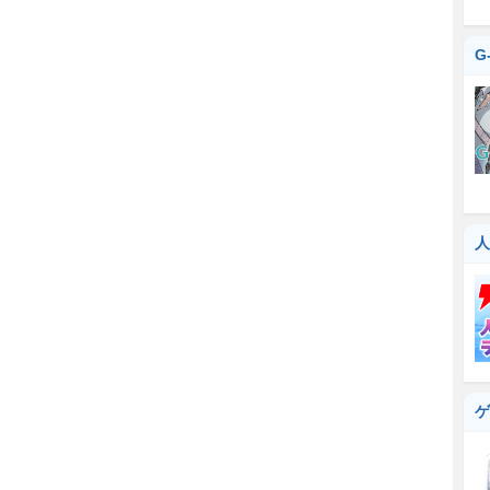
G
人
ゲ