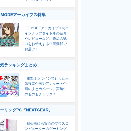
-MODEアーカイブス特集
G-MODEアーカイブスのラ
インナップタイトルの紹介
やレビューなど、作品の魅
力をお伝えする企画満載で
お届け！
気ランキングまとめ
電撃オンラインで行った人
気投票企画やアンケート企
画のまとめページ。実施中
のものもチェック！
ーミングPC『NEXTGEAR』
初心者にも安心のマウスコ
ンピューターのゲーミング