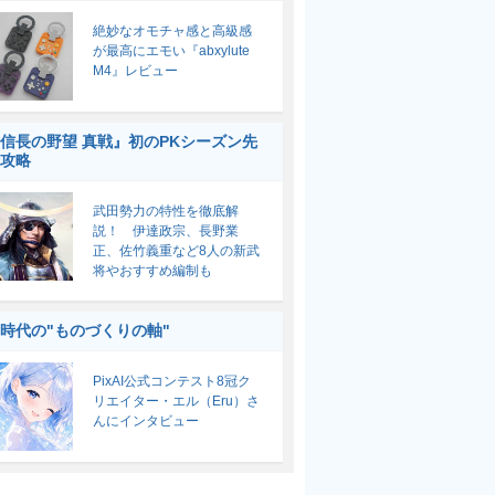
絶妙なオモチャ感と高級感
が最高にエモい『abxylute
M4』レビュー
信長の野望 真戦』初のPKシーズン先
攻略
武田勢力の特性を徹底解
説！ 伊達政宗、長野業
正、佐竹義重など8人の新武
将やおすすめ編制も
I時代の"ものづくりの軸"
PixAI公式コンテスト8冠ク
リエイター・エル（Eru）さ
んにインタビュー