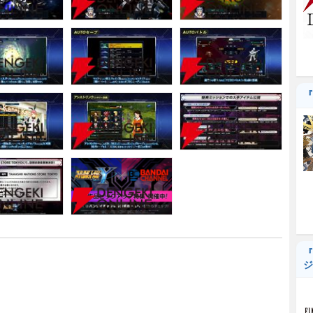
『
『
ジ