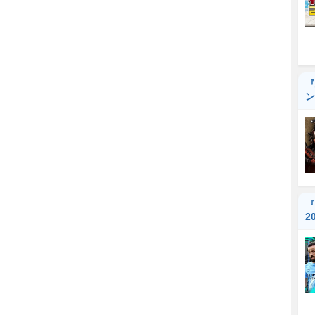
『
ン
『
2