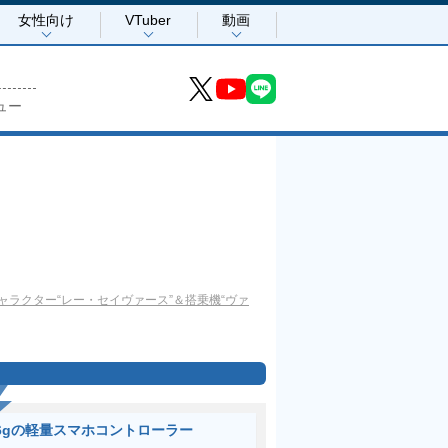
女性向け
VTuber
動画
ュー
ャラクター“レー・セイヴァース”＆搭乗機“ヴァ
6gの軽量スマホコントローラー