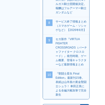
ルガス騎士団開催決定。
報酬はフルアーマー騎士
ガンダムなど
サービス終了情報まとめ
8
（スマホゲーム・ソシャ
ゲなど）【2026年8月】
セガ新作『VIRTUA
9
FIGHTER
CROSSROADS（バーチ
ャファイター クロスロ
ード）』発売時期、ゲー
ム概要、登場キャラクタ
ーなど最新情報まとめ
『聖闘士星矢 Final
10
Edition』最新刊15巻。
表紙は山羊座の黄金聖闘
士シュラ！ 車田正美に
よる全編大幅加筆で完全
新生