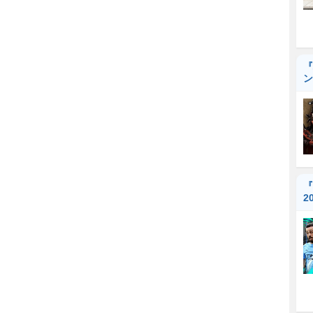
『
ン
『
2