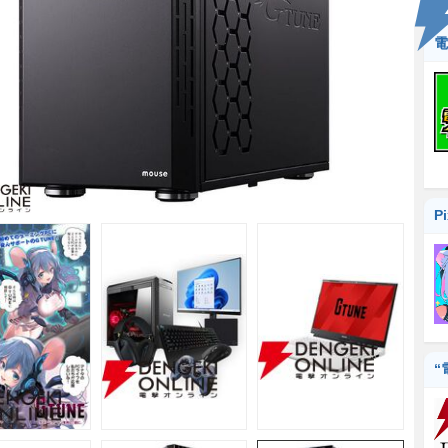
電
P
“