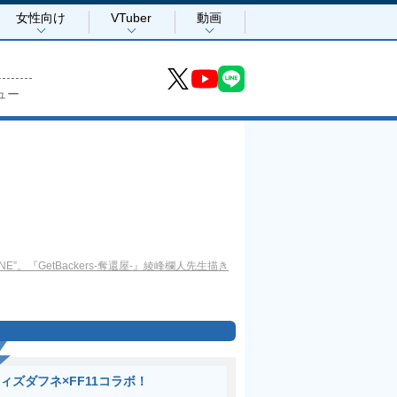
女性向け
VTuber
動画
ュー
。『GetBackers-奪還屋-』綾峰欄人先生描き
ィズダフネ×FF11コラボ！