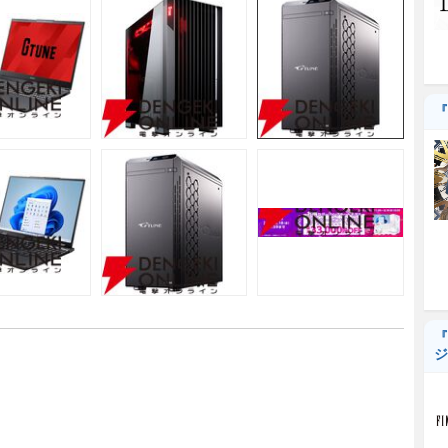
『
『
ジ