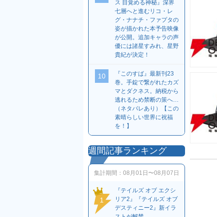
ス 目覚める神秘』深界
七層へと進むリコ・レ
グ・ナナチ・ファプタの
姿が描かれた本予告映像
が公開。追加キャラの声
優には諸星すみれ、星野
貴紀が決定！
『このすば』最新刊23
10
巻。手錠で繋がれたカズ
マとダクネス。納税から
逃れるため禁断の策へ…
（ネタバレあり）【この
素晴らしい世界に祝福
を！】
週間記事ランキング
集計期間：
08月01日〜08月07日
『テイルズ オブ エクシ
リア2』『テイルズ オブ
1
デスティニー2』新イラ
ストが解禁。