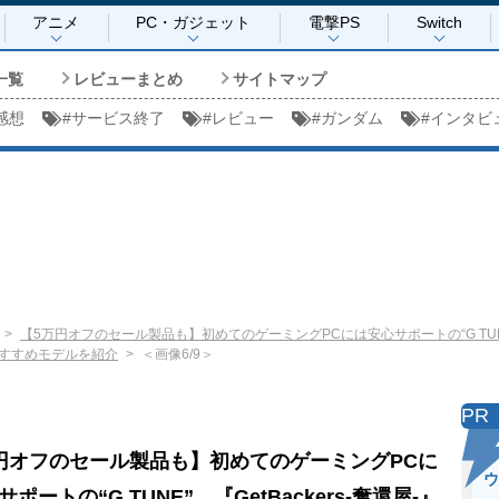
アニメ
PC・ガジェット
電撃PS
Switch
一覧
レビューまとめ
サイトマップ
感想
#
サービス終了
#
レビュー
#
ガンダム
#
インタビ
【5万円オフのセール製品も】初めてのゲーミングPCには安心サポートの“G TUNE”
すすめモデルを紹介
＜画像6/9＞
PR
円オフのセール製品も】初めてのゲーミングPCに
ウ
ポートの“G TUNE”。『GetBackers-奪還屋-』