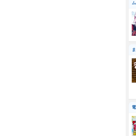
ム
ま
電