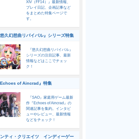
XIV（FF14）』最新情報、
プレイ日記、企画記事など
をまとめた特集ページで
す。
悠久幻想曲リバイバル』シリーズ特集
『悠久幻想曲リバイバル』
シリーズの注目記事、最新
情報などはここでチェッ
ク！
Echoes of Aincrad』特集
『SAO』家庭用ゲーム最新
作『Echoes of Aincrad』の
関連記事を集約。インタビ
ューやレビュー、最新情報
などをチェック！
ンティ・クリエイツ インディーゲー