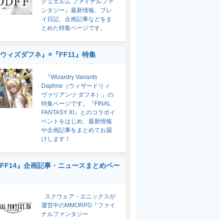
デュエルム ファイナルファ
ンタジー』最新情報、プレ
イ日記、企画記事などをま
とめた特集ページです。
ウィズダフネ』×『FF11』特集
『Wizardry Variants
Daphne（ウィザードリィ
ヴァリアンツ ダフネ）』の
特集ページです。『FINAL
FANTASY XI』とのコラボイ
ベントをはじめ、最新情報
や企画記事をまとめてお届
けします！
FF14』企画記事・ニュースまとめペー
スクウェア・エニックスが
運営中のMMORPG『ファイ
ナルファンタジー