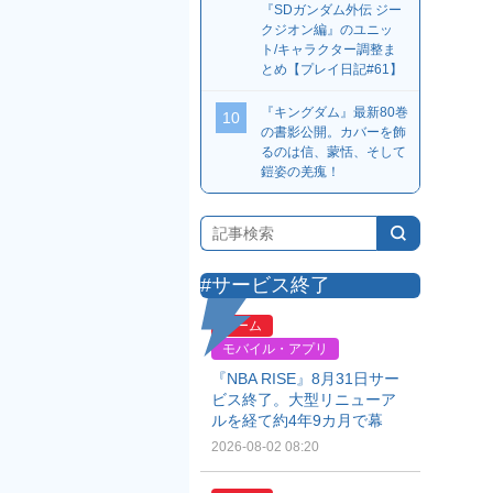
『SDガンダム外伝 ジー
クジオン編』のユニッ
ト/キャラクター調整ま
とめ【プレイ日記#61】
『キングダム』最新80巻
10
の書影公開。カバーを飾
るのは信、蒙恬、そして
鎧姿の羌瘣！
#サービス終了
ゲーム
モバイル・アプリ
『NBA RISE』8月31日サー
ビス終了。大型リニューア
ルを経て約4年9カ月で幕
2026-08-02 08:20