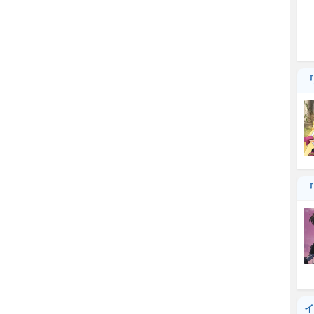
『
『
イ