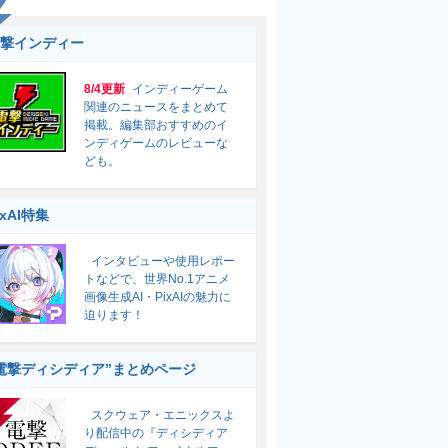
撃インディー
8/4更新
インディーゲーム
関連のニュースをまとめて
掲載。編集部おすすめのイ
ンディゲームのレビューな
ども。
ixAI特集
インタビューや使用レポー
トなどで、世界No.1アニメ
画像生成AI・PixAIの魅力に
迫ります！
電撃ディシディア”まとめページ
スクウェア・エニックスよ
り配信中の『ディシディア