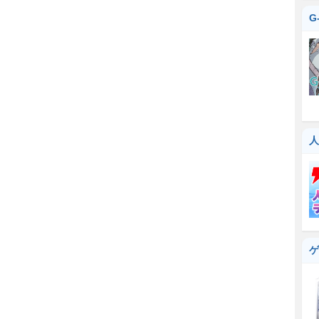
G
人
ゲ