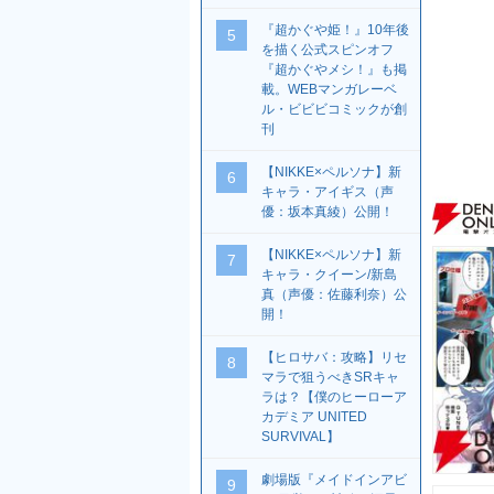
『超かぐや姫！』10年後
5
を描く公式スピンオフ
『超かぐやメシ！』も掲
載。WEBマンガレーベ
ル・ビビビコミックが創
刊
【NIKKE×ペルソナ】新
6
キャラ・アイギス（声
優：坂本真綾）公開！
【NIKKE×ペルソナ】新
7
キャラ・クイーン/新島
真（声優：佐藤利奈）公
開！
【ヒロサバ：攻略】リセ
8
マラで狙うべきSRキャ
ラは？【僕のヒーローア
カデミア UNITED
SURVIVAL】
劇場版『メイドインアビ
9