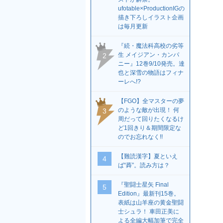
ufotable×ProductionIGの
描き下ろしイラスト企画
は毎月更新
『続・魔法科高校の劣等
生 メイジアン・カンパ
2
ニー』12巻9/10発売。達
也と深雪の物語はフィナ
ーレへ!?
【FGO】全マスターの夢
のような敵が出現！ 何
3
周だって回りたくなるけ
ど1回きり＆期間限定な
のでお忘れなく!!
【難読漢字】夏といえ
4
ば“蕣”。読み方は？
『聖闘士星矢 Final
5
Edition』最新刊15巻。
表紙は山羊座の黄金聖闘
士シュラ！ 車田正美に
よる全編大幅加筆で完全