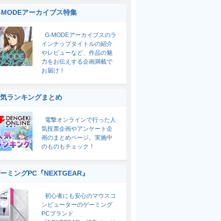
-MODEアーカイブス特集
G-MODEアーカイブスのラ
インナップタイトルの紹介
やレビューなど、作品の魅
力をお伝えする企画満載で
お届け！
気ランキングまとめ
電撃オンラインで行った人
気投票企画やアンケート企
画のまとめページ。実施中
のものもチェック！
ーミングPC『NEXTGEAR』
初心者にも安心のマウスコ
ンピューターのゲーミング
PCブランド