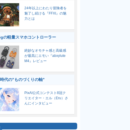
24年以上にわたり冒険者を
魅了し続ける『FFXI』の魅
力とは
6gの軽量スマホコントローラー
絶妙なオモチャ感と高級感
が最高にエモい『abxylute
M4』レビュー
I時代の"ものづくりの軸"
PixAI公式コンテスト8冠ク
リエイター・エル（Eru）さ
んにインタビュー
集