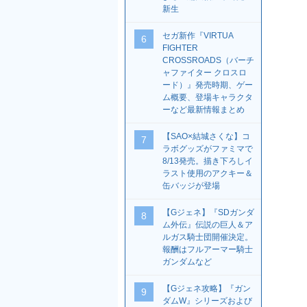
新生
セガ新作『VIRTUA
6
FIGHTER
CROSSROADS（バーチ
ャファイター クロスロ
ード）』発売時期、ゲー
ム概要、登場キャラクタ
ーなど最新情報まとめ
【SAO×結城さくな】コ
7
ラボグッズがファミマで
8/13発売。描き下ろしイ
ラスト使用のアクキー＆
缶バッジが登場
【Gジェネ】『SDガンダ
8
ム外伝』伝説の巨人＆ア
ルガス騎士団開催決定。
報酬はフルアーマー騎士
ガンダムなど
【Gジェネ攻略】『ガン
9
ダムW』シリーズおよび