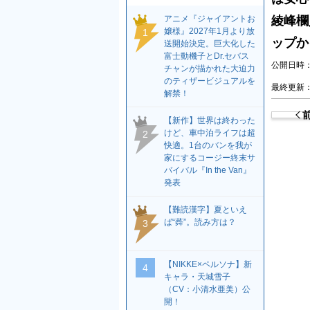
アニメ『ジャイアントお
綾峰欄
嬢様』2027年1月より放
1
ップか
送開始決定。巨大化した
富士動機子とDr.セバス
公開日時：2
チャンが描かれた大迫力
のティザービジュアルを
最終更新：2
解禁！
【新作】世界は終わった
けど、車中泊ライフは超
2
快適。1台のバンを我が
家にするコージー終末サ
バイバル『In the Van』
発表
【難読漢字】夏といえ
ば“蕣”。読み方は？
3
【NIKKE×ペルソナ】新
4
キャラ・天城雪子
（CV：小清水亜美）公
開！