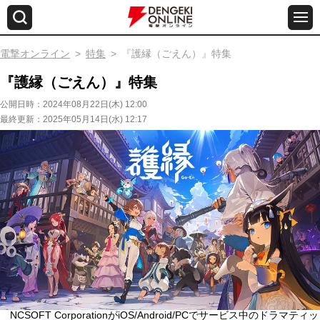
電撃オンライン
特集
『護縁（ごえん）』特集
『護縁（ごえん）』特集
公開日時：
2024年08月22日(木) 12:00
最終更新：
2025年05月14日(水) 12:17
NCSOFT CorporationがiOS/Android/PCでサービス中のドラマティッ