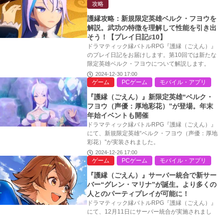
攻略
護縁攻略：新規限定英雄ベルク・フヨウを
解説。武功の特徴を理解して性能を引き出
そう！【プレイ日記♯10】
ドラマティック縁バトルRPG『護縁（ごえん）』
のプレイ日記をお届けします。第10回では新たな
限定英雄ベルク・フヨウについて解説します。
2024-12-30 17:00
ゲーム
PCゲーム
モバイル・アプリ
『護縁（ごえん）』新限定英雄“ベルク・
フヨウ（声優：厚地彩花）”が登場。年末
年始イベントも開催
ドラマティック縁バトルRPG『護縁（ごえん）』
にて、新規限定英雄“ベルク・フヨウ（声優：厚地
彩花）”が実装されました。
2024-12-26 17:00
ゲーム
PCゲーム
モバイル・アプリ
『護縁（ごえん）』サーバー統合で新サー
バー“グレン・マリナ”が誕生。より多くの
人とのパーティプレイが可能に！
ドラマティック縁バトルRPG『護縁（ごえん）』
にて、12月11日にサーバー統合が実施されまし