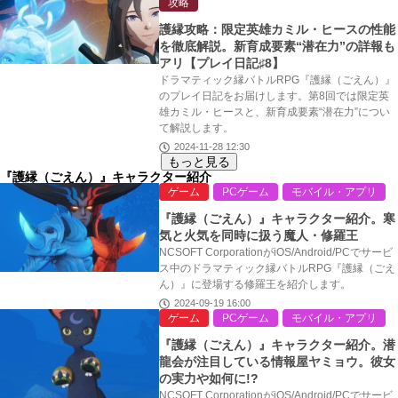
攻略
護縁攻略：限定英雄カミル・ヒースの性能
を徹底解説。新育成要素“潜在力”の詳報も
アリ【プレイ日記♯8】
ドラマティック縁バトルRPG『護縁（ごえん）』
のプレイ日記をお届けします。第8回では限定英
雄カミル・ヒースと、新育成要素“潜在力”につい
て解説します。
2024-11-28 12:30
もっと見る
『護縁（ごえん）』キャラクター紹介
ゲーム
PCゲーム
モバイル・アプリ
『護縁（ごえん）』キャラクター紹介。寒
気と火気を同時に扱う魔人・修羅王
NCSOFT CorporationがiOS/Android/PCでサービ
ス中のドラマティック縁バトルRPG『護縁（ごえ
ん）』に登場する修羅王を紹介します。
2024-09-19 16:00
ゲーム
PCゲーム
モバイル・アプリ
『護縁（ごえん）』キャラクター紹介。潜
龍会が注目している情報屋ヤミョウ。彼女
の実力や如何に!?
NCSOFT CorporationがiOS/Android/PCでサービ