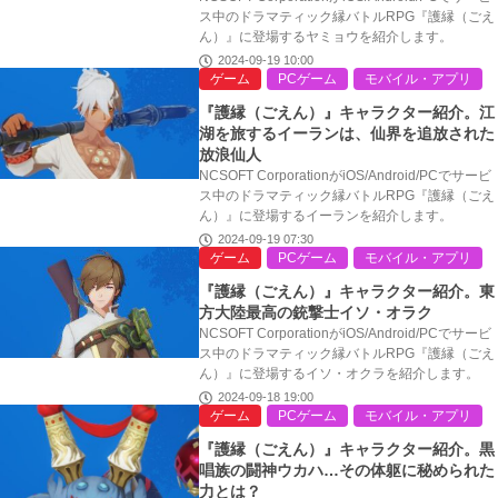
ス中のドラマティック縁バトルRPG『護縁（ごえ
ん）』に登場するヤミョウを紹介します。
2024-09-19 10:00
ゲーム
PCゲーム
モバイル・アプリ
『護縁（ごえん）』キャラクター紹介。江
湖を旅するイーランは、仙界を追放された
放浪仙人
NCSOFT CorporationがiOS/Android/PCでサービ
ス中のドラマティック縁バトルRPG『護縁（ごえ
ん）』に登場するイーランを紹介します。
2024-09-19 07:30
ゲーム
PCゲーム
モバイル・アプリ
『護縁（ごえん）』キャラクター紹介。東
方大陸最高の銃撃士イソ・オラク
NCSOFT CorporationがiOS/Android/PCでサービ
ス中のドラマティック縁バトルRPG『護縁（ごえ
ん）』に登場するイソ・オクラを紹介します。
2024-09-18 19:00
ゲーム
PCゲーム
モバイル・アプリ
『護縁（ごえん）』キャラクター紹介。黒
唱族の闘神ウカハ…その体躯に秘められた
力とは？