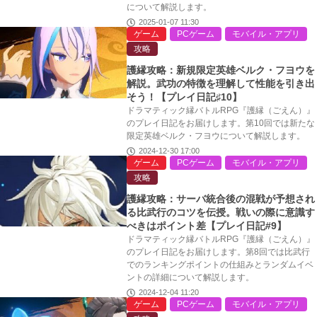
について解説します。
2025-01-07 11:30
ゲーム
PCゲーム
モバイル・アプリ
攻略
護縁攻略：新規限定英雄ベルク・フヨウを
解説。武功の特徴を理解して性能を引き出
そう！【プレイ日記♯10】
ドラマティック縁バトルRPG『護縁（ごえん）』
のプレイ日記をお届けします。第10回では新たな
限定英雄ベルク・フヨウについて解説します。
2024-12-30 17:00
ゲーム
PCゲーム
モバイル・アプリ
攻略
護縁攻略：サーバ統合後の混戦が予想され
る比武行のコツを伝授。戦いの際に意識す
べきはポイント差【プレイ日記#9】
ドラマティック縁バトルRPG『護縁（ごえん）』
のプレイ日記をお届けします。第8回では比武行
でのランキングポイントの仕組みとランダムイベ
ントの詳細について解説します。
2024-12-04 11:20
ゲーム
PCゲーム
モバイル・アプリ