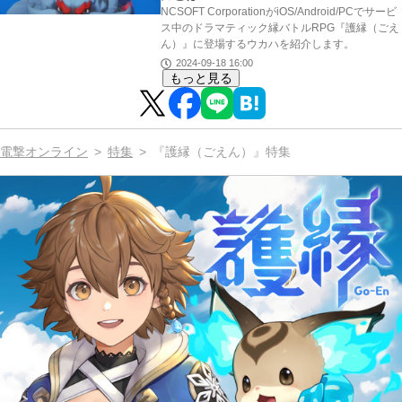
NCSOFT CorporationがiOS/Android/PCでサービ
ス中のドラマティック縁バトルRPG『護縁（ごえ
ん）』に登場するウカハを紹介します。
2024-09-18 16:00
もっと見る
電撃オンライン
特集
『護縁（ごえん）』特集