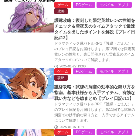
ゲーム
PCゲーム
モバイル・アプリ
攻略
護縁攻略：復刻した限定英雄レンの性能を
チェック＆雪夜叉のタイムアタックで最速
タイムを出したポイントを解説【プレイ日
記♯12】
ドラマティック縁バトルRPG『護縁（ごえん）』
のプレイ日記をお届けします。第12回では限定英
雄レンの性能と、先日開催された雪夜叉のタイム
アタックのコツついて解説します。
2025-01-27 19:00
ゲーム
PCゲーム
モバイル・アプリ
攻略
護縁攻略：試練の洞窟の効率的な狩り方を
指南。基本仕様から入手アイテム、有効な
戦い方などを総まとめ【プレイ日記♯11】
ドラマティック縁バトルRPG『護縁（ごえん）』
のプレイ日記をお届けします。第11回では試練の
洞窟での効率的な狩り方と、入手できるアイテム
について解説します。
2025-01-07 11:30
ゲーム
PCゲーム
モバイル・アプリ