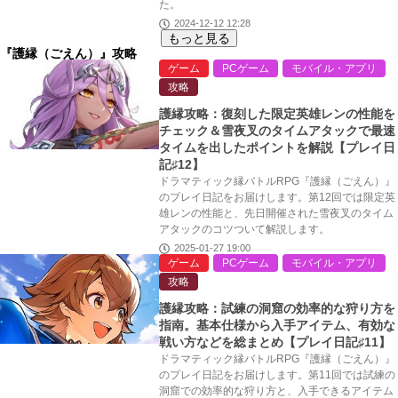
た。
2024-12-12 12:28
もっと見る
『護縁（ごえん）』攻略
ゲーム
PCゲーム
モバイル・アプリ
攻略
護縁攻略：復刻した限定英雄レンの性能を
チェック＆雪夜叉のタイムアタックで最速
タイムを出したポイントを解説【プレイ日
記♯12】
ドラマティック縁バトルRPG『護縁（ごえん）』
のプレイ日記をお届けします。第12回では限定英
雄レンの性能と、先日開催された雪夜叉のタイム
アタックのコツついて解説します。
2025-01-27 19:00
ゲーム
PCゲーム
モバイル・アプリ
攻略
護縁攻略：試練の洞窟の効率的な狩り方を
指南。基本仕様から入手アイテム、有効な
戦い方などを総まとめ【プレイ日記♯11】
ドラマティック縁バトルRPG『護縁（ごえん）』
のプレイ日記をお届けします。第11回では試練の
洞窟での効率的な狩り方と、入手できるアイテム