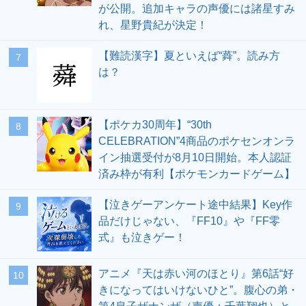
が公開。追加キャラの声優には諸星すみ
れ、星野貴紀が決定！
【難読漢字】夏といえば“蕣”。読み方
7
は？
【ポケカ30周年】“30th
8
CELEBRATION”4商品のポケセンオンラ
イン抽選受付が8月10日開始。本人認証
済み枠が有利【ポケモンカードゲーム】
【泣きゲーアンケート途中結果】Key作
9
品だけじゃない、『FF10』や『FF零
式』も泣きゲー！
アニメ『天は赤い河のほとり』第6話“好
10
きになってはいけないひと”。腹心の弟・