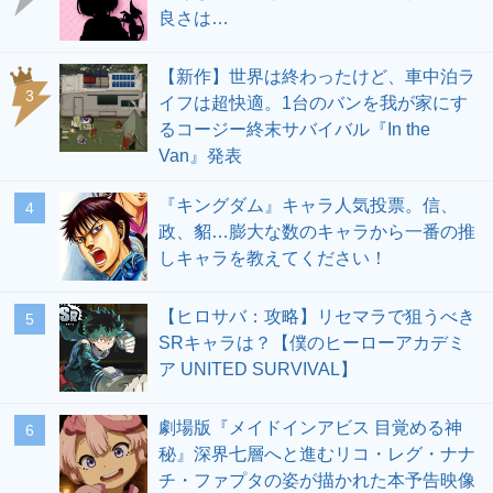
良さは…
【新作】世界は終わったけど、車中泊ラ
3
イフは超快適。1台のバンを我が家にす
るコージー終末サバイバル『In the
Van』発表
『キングダム』キャラ人気投票。信、
4
政、貂…膨大な数のキャラから一番の推
しキャラを教えてください！
【ヒロサバ：攻略】リセマラで狙うべき
5
SRキャラは？【僕のヒーローアカデミ
ア UNITED SURVIVAL】
劇場版『メイドインアビス 目覚める神
6
秘』深界七層へと進むリコ・レグ・ナナ
チ・ファプタの姿が描かれた本予告映像