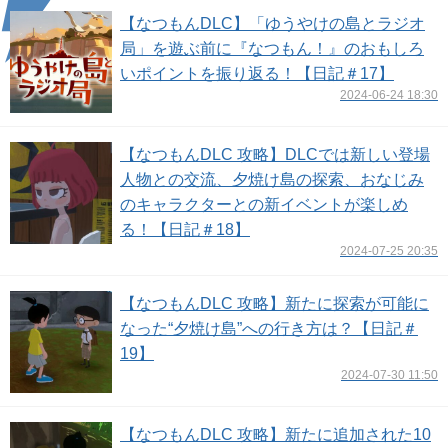
【なつもんDLC】「ゆうやけの島とラジオ
局」を遊ぶ前に『なつもん！』のおもしろ
いポイントを振り返る！【日記＃17】
2024-06-24 18:30
【なつもんDLC 攻略】DLCでは新しい登場
人物との交流、夕焼け島の探索、おなじみ
のキャラクターとの新イベントが楽しめ
る！【日記＃18】
2024-07-25 20:35
【なつもんDLC 攻略】新たに探索が可能に
なった“夕焼け島”への行き方は？【日記＃
19】
2024-07-30 11:50
【なつもんDLC 攻略】新たに追加された10