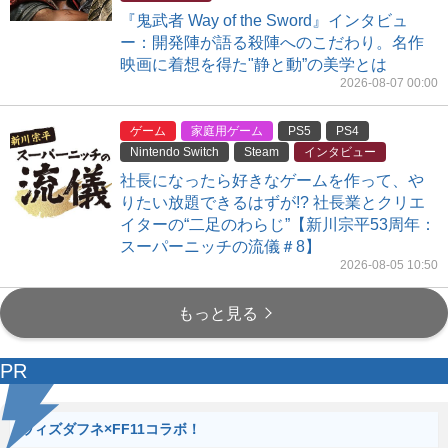
『鬼武者 Way of the Sword』インタビュ
ー：開発陣が語る殺陣へのこだわり。名作
映画に着想を得た"静と動”の美学とは
2026-08-07 00:00
ゲーム
家庭用ゲーム
PS5
PS4
Nintendo Switch
Steam
インタビュー
社長になったら好きなゲームを作って、や
りたい放題できるはずが!? 社長業とクリエ
イターの“二足のわらじ”【新川宗平53周年：
スーパーニッチの流儀＃8】
2026-08-05 10:50
もっと見る
PR
ウィズダフネ×FF11コラボ！