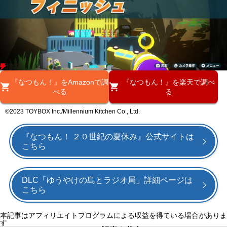
『なつもん！』をAmazonで調
『なつもん！』を楽天で調べ
べる
る
©2023 TOYBOX Inc./Millennium Kitchen Co., Ltd.
『なつもん！ ２０世紀の夏休み』公式サイトは
こちら
DLC「ゆうやけの島とラジオ局」詳細ページは
こちら
本記事はアフィリエイトプログラムによる収益を得ている場合がありま
す