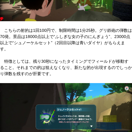
こちらの射的は1回100円で、制限時間は1分25秒。グリ鉄砲の弾数は
70発。景品は18000点以上で“ふしぎな女の子のにんぎょう”、23000点
以上で“シュノーケルセット”（2回目以降は青いダイヤ）がもらえま
す。
特徴としては、残り30秒になったタイミングでフィールドが移動す
ること。それまでの的は狙えなくなり、新たな的が出現するのでしっか
り弾数を残すのが肝要です。