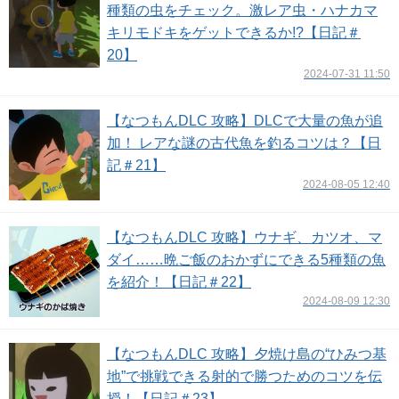
種類の虫をチェック。激レア虫・ハナカマ
キリモドキをゲットできるか!?【日記＃
20】
2024-07-31 11:50
【なつもんDLC 攻略】DLCで大量の魚が追
加！ レアな謎の古代魚を釣るコツは？【日
記＃21】
2024-08-05 12:40
【なつもんDLC 攻略】ウナギ、カツオ、マ
ダイ……晩ご飯のおかずにできる5種類の魚
を紹介！【日記＃22】
2024-08-09 12:30
【なつもんDLC 攻略】夕焼け島の“ひみつ基
地”で挑戦できる射的で勝つためのコツを伝
授！【日記＃23】