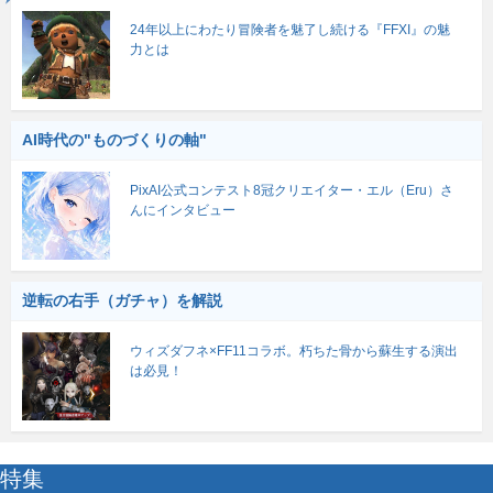
24年以上にわたり冒険者を魅了し続ける『FFXI』の魅
力とは
AI時代の"ものづくりの軸"
PixAI公式コンテスト8冠クリエイター・エル（Eru）さ
んにインタビュー
逆転の右手（ガチャ）を解説
ウィズダフネ×FF11コラボ。朽ちた骨から蘇生する演出
は必見！
特集