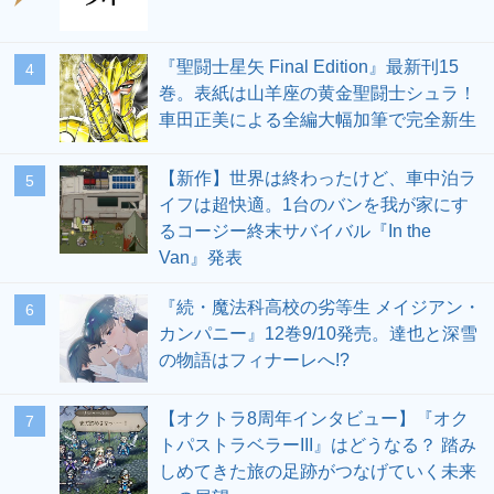
『聖闘士星矢 Final Edition』最新刊15
4
巻。表紙は山羊座の黄金聖闘士シュラ！
車田正美による全編大幅加筆で完全新生
【新作】世界は終わったけど、車中泊ラ
5
イフは超快適。1台のバンを我が家にす
るコージー終末サバイバル『In the
Van』発表
『続・魔法科高校の劣等生 メイジアン・
6
カンパニー』12巻9/10発売。達也と深雪
の物語はフィナーレへ!?
【オクトラ8周年インタビュー】『オク
7
トパストラベラーIII』はどうなる？ 踏み
しめてきた旅の足跡がつなげていく未来