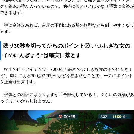
後半が始まったら、まずは籠をつるしている紐を狙うのがオススメ。
グリ鉄砲の弾が入っているので、的確に落とせればかなり弾数に余裕が
できるはず。
弾に余裕があれば、台座の下側にある船の模型なども倒しやすくなり
ます。
残り30秒を切ってからのポイント②：“ふしぎな女の
子のにんぎょう”は確実に落とす
後半の目玉アイテムは、2000点と高めの“ふしぎな女の子のにんぎょ
う”。周りにある300点の“風車”などを巻き込むことで、一気にポイント
を上乗せ出来ます。
残弾との相談にはなりますが「全部倒してやる！」ぐらいの気概があ
ってもいいかもしれません。