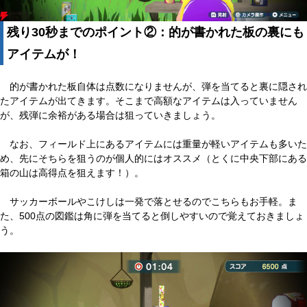
残り30秒までのポイント②：的が書かれた板の裏にも
アイテムが！
的が書かれた板自体は点数になりませんが、弾を当てると裏に隠され
たアイテムが出てきます。そこまで高額なアイテムは入っていません
が、残弾に余裕がある場合は狙っていきましょう。
なお、フィールド上にあるアイテムには重量が軽いアイテムも多いた
め、先にそちらを狙うのが個人的にはオススメ（とくに中央下部にある
箱の山は高得点を狙えます！）。
サッカーボールやこけしは一発で落とせるのでこちらもお手軽。ま
た、500点の図鑑は角に弾を当てると倒しやすいので覚えておきましょ
う。