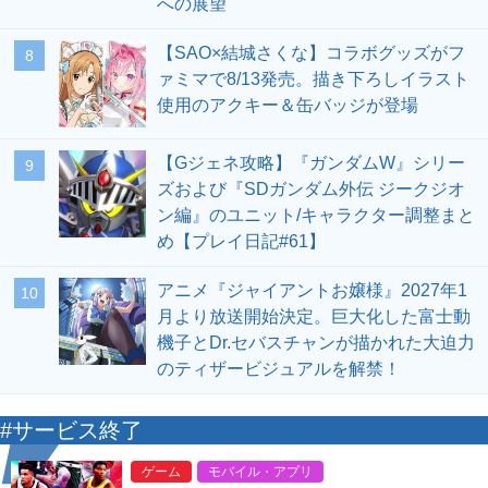
への展望
【SAO×結城さくな】コラボグッズがフ
8
ァミマで8/13発売。描き下ろしイラスト
使用のアクキー＆缶バッジが登場
【Gジェネ攻略】『ガンダムW』シリー
9
ズおよび『SDガンダム外伝 ジークジオ
ン編』のユニット/キャラクター調整まと
め【プレイ日記#61】
アニメ『ジャイアントお嬢様』2027年1
10
月より放送開始決定。巨大化した富士動
機子とDr.セバスチャンが描かれた大迫力
のティザービジュアルを解禁！
#サービス終了
ゲーム
モバイル・アプリ