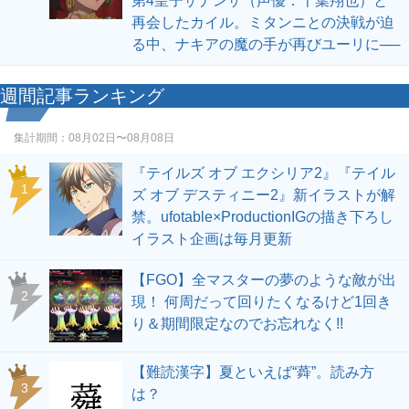
第4皇子ザナンザ（声優：千葉翔也）と
再会したカイル。ミタンニとの決戦が迫
る中、ナキアの魔の手が再びユーリに──
週間記事ランキング
集計期間：
08月02日〜08月08日
『テイルズ オブ エクシリア2』『テイル
1
ズ オブ デスティニー2』新イラストが解
禁。ufotable×ProductionIGの描き下ろし
イラスト企画は毎月更新
【FGO】全マスターの夢のような敵が出
2
現！ 何周だって回りたくなるけど1回き
り＆期間限定なのでお忘れなく!!
【難読漢字】夏といえば“蕣”。読み方
3
は？