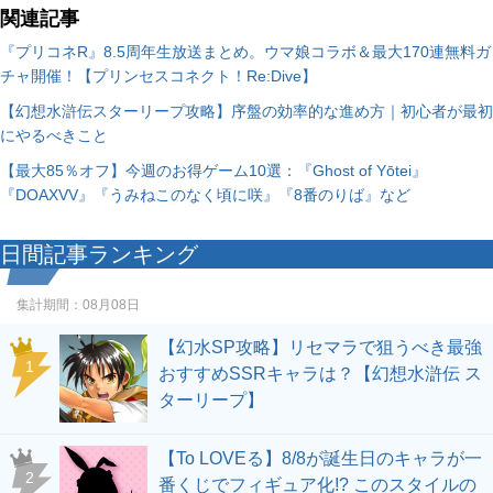
関連記事
『プリコネR』8.5周年生放送まとめ。ウマ娘コラボ＆最大170連無料ガ
チャ開催！【プリンセスコネクト！Re:Dive】
【幻想水滸伝スターリープ攻略】序盤の効率的な進め方｜初心者が最初
にやるべきこと
【最大85％オフ】今週のお得ゲーム10選：『Ghost of Yōtei』
『DOAXVV』『うみねこのなく頃に咲』『8番のりば』など
日間記事ランキング
集計期間：
08月08日
【幻水SP攻略】リセマラで狙うべき最強
1
おすすめSSRキャラは？【幻想水滸伝 ス
ターリープ】
【To LOVEる】8/8が誕生日のキャラが一
2
番くじでフィギュア化!? このスタイルの