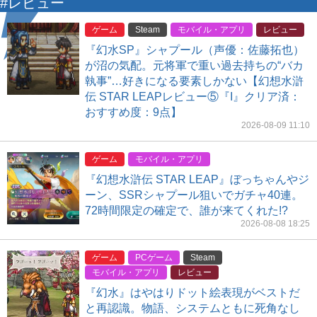
#レビュー
ゲーム
Steam
モバイル・アプリ
レビュー
『幻水SP』シャプール（声優：佐藤拓也）
が沼の気配。元将軍で重い過去持ちの“バカ
執事”…好きになる要素しかない【幻想水滸
伝 STAR LEAPレビュー⑤『I』クリア済：
おすすめ度：9点】
2026-08-09 11:10
ゲーム
モバイル・アプリ
『幻想水滸伝 STAR LEAP』ぼっちゃんやジ
ーン、SSRシャプール狙いでガチャ40連。
72時間限定の確定で、誰が来てくれた!?
2026-08-08 18:25
ゲーム
PCゲーム
Steam
モバイル・アプリ
レビュー
『幻水』はやはりドット絵表現がベストだ
と再認識。物語、システムともに死角なし