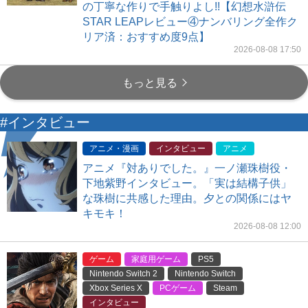
の丁寧な作りで手触りよし!!【幻想水滸伝
STAR LEAPレビュー④ナンバリング全作ク
リア済：おすすめ度9点】
2026-08-08 17:50
もっと見る
#インタビュー
アニメ・漫画
インタビュー
アニメ
アニメ『対ありでした。』一ノ瀬珠樹役・
下地紫野インタビュー。「実は結構子供」
な珠樹に共感した理由。夕との関係にはヤ
キモキ！
2026-08-08 12:00
ゲーム
家庭用ゲーム
PS5
Nintendo Switch 2
Nintendo Switch
Xbox Series X
PCゲーム
Steam
インタビュー