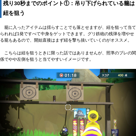
残り30秒までのポイント①：吊り下げられている籠は
紐を狙う
籠に入ったアイテムは揺らすことでも落とせますが、紐を狙って当て
られれば1発ですべて中身をゲットできます。グリ鉄砲の残弾を増やせ
る籠もあるので、開始直後はまず紐を撃ち抜いていくのがオススメ。
こちらは紐を狙うときに限った話ではありませんが、照準のブレの関
係でやや左側を狙うと当てやすいイメージです。