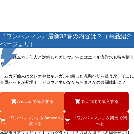
『ワンパンマン』最新32巻の内容は？（商品紹介
ページより）
大怪蟲ムカデ仙人と対峙したガロウ。沖にはエビル海洋水も待ち構え
る…。
ムカデ仙人はタレオやセキンガルの乗った救助ヘリを狙うが、そこに
金属バットが登場！ ガロウと争いながらもまさかの共闘体制に!?
Amazonで購入する
楽天市場で購入する
『ワンパンマン』をAmazonで
『ワンパンマン』を楽天で調
調べる
べる
本記事はアフィリエイトプログラムによる収益を得ている場合がありま