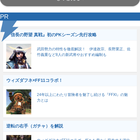
PR
『信長の野望 真戦』初のPKシーズン先行攻略
武田勢力の特性を徹底解説！ 伊達政宗、長野業正、佐
竹義重など8人の新武将やおすすめ編制も
ウィズダフネ×FF11コラボ！
24年以上にわたり冒険者を魅了し続ける『FFXI』の魅
力とは
逆転の右手（ガチャ）を解説