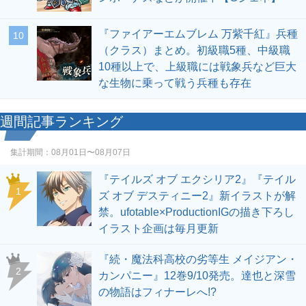
『ファイアーエムブレム 万紫千紅』兵種
10
（クラス）まとめ。初級職5種、中級職
10種以上で、上級職には戦象兵など巨大
な生物に乗って戦う兵種も存在
週間記事ランキング
集計期間：
08月01日〜08月07日
『テイルズ オブ エクシリア2』『テイル
1
ズ オブ デスティニー2』新イラストが解
禁。ufotable×ProductionIGの描き下ろし
イラスト企画は毎月更新
『続・魔法科高校の劣等生 メイジアン・
2
カンパニー』12巻9/10発売。達也と深雪
の物語はフィナーレへ!?