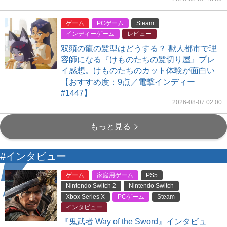
ゲーム
PCゲーム
Steam
インディーゲーム
レビュー
双頭の龍の髪型はどうする？ 獣人都市で理
容師になる『けものたちの髪切り屋』プレ
イ感想。けものたちのカット体験が面白い
【おすすめ度：9点／電撃インディー
#1447】
2026-08-07 02:00
もっと見る
#インタビュー
ゲーム
家庭用ゲーム
PS5
Nintendo Switch 2
Nintendo Switch
Xbox Series X
PCゲーム
Steam
インタビュー
『鬼武者 Way of the Sword』インタビュ