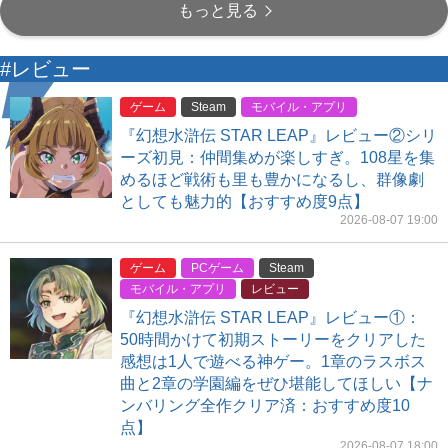
もっと見る
#レビュー
ゲーム
Steam
モバイル・アプリ
『幻想水滸伝 STAR LEAP』レビュー②シリ
ーズ初見：仲間集めが楽しすぎ。108星を集
めるほど戦術も里も豊かになるし、群像劇
としても魅力的【おすすめ度9点】
2026-08-07 19:00
ゲーム
PCゲーム
Steam
モバイル・アプリ
レビュー
『幻想水滸伝 STAR LEAP』レビュー①：
50時間かけて初期ストーリーをクリアした
感想は1人で遊べる神ゲー。1章のラスボス
曲と2章の学園編をぜひ堪能してほしい【ナ
ンバリング全作クリア済：おすすめ度10
点】
2026-08-07 18:00