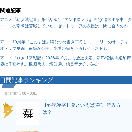
関連記事
アニメ『幼女戦記Ⅱ』第6話“囮”。“アンドロメダ計画”が進捗する中、タ
ーニャの部隊は苦戦していた。ゼートゥーアの救援は、間に合うのか
――
アニメ10周年『このすば』暁なつめ書き下ろしストーリーのオーディ
オドラマ夏編・前編が公開。水着の描き下ろしイラストも
アニメ『ロメリア戦記』2026年10月より放送決定。新PV公開＆追加声
優に千葉翔也、梶原岳人、堀江瞬、綿貫竜之介が決定
日間記事ランキング
集計期間：
08月06日
【難読漢字】夏といえば“蕣”。読み方
1
は？