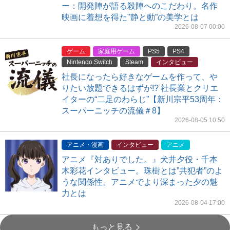
ー：開発陣が語る殺陣へのこだわり。名作
映画に着想を得た"静と動”の美学とは
2026-08-07 00:00
ゲーム
家庭用ゲーム
PS5
PS4
Nintendo Switch
Steam
インタビュー
社長になったら好きなゲームを作って、や
りたい放題できるはずが!? 社長業とクリエ
イターの“二足のわらじ”【新川宗平53周年：
スーパーニッチの流儀＃8】
2026-08-05 10:50
アニメ・漫画
インタビュー
アニメ
アニメ『対ありでした。』犬井夕役・千本
木彩花インタビュー。珠樹とは”共犯者”のよ
うな関係性。アニメでより深まった夕の魅
力とは
2026-08-04 17:00
もっと見る