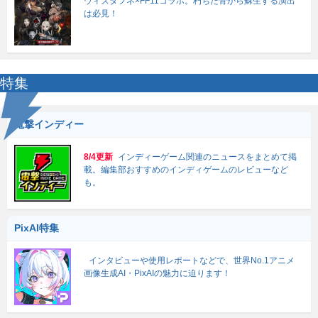
ウィズダフネ×FF11コラボ。朽ちた骨から蘇生する演出
は必見！
特集
電撃インディー
8/4更新
インディーゲーム関連のニュースをまとめて掲
載。編集部おすすめのインディゲームのレビューなど
も。
PixAI特集
インタビューや使用レポートなどで、世界No.1アニメ
画像生成AI・PixAIの魅力に迫ります！