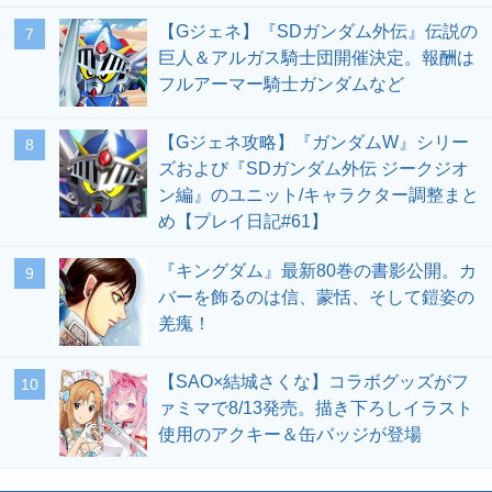
【Gジェネ】『SDガンダム外伝』伝説の
7
巨人＆アルガス騎士団開催決定。報酬は
フルアーマー騎士ガンダムなど
【Gジェネ攻略】『ガンダムW』シリー
8
ズおよび『SDガンダム外伝 ジークジオ
ン編』のユニット/キャラクター調整まと
め【プレイ日記#61】
『キングダム』最新80巻の書影公開。カ
9
バーを飾るのは信、蒙恬、そして鎧姿の
羌瘣！
【SAO×結城さくな】コラボグッズがフ
10
ァミマで8/13発売。描き下ろしイラスト
使用のアクキー＆缶バッジが登場