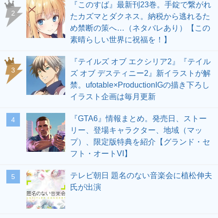
『このすば』最新刊23巻。手錠で繋がれ
2
たカズマとダクネス。納税から逃れるた
め禁断の策へ…（ネタバレあり）【この
素晴らしい世界に祝福を！】
『テイルズ オブ エクシリア2』『テイル
3
ズ オブ デスティニー2』新イラストが解
禁。ufotable×ProductionIGの描き下ろし
イラスト企画は毎月更新
『GTA6』情報まとめ。発売日、ストー
4
リー、登場キャラクター、地域（マッ
プ）、限定版特典を紹介【グランド・セ
フト・オートVI】
テレビ朝日 題名のない音楽会に植松伸夫
5
氏が出演