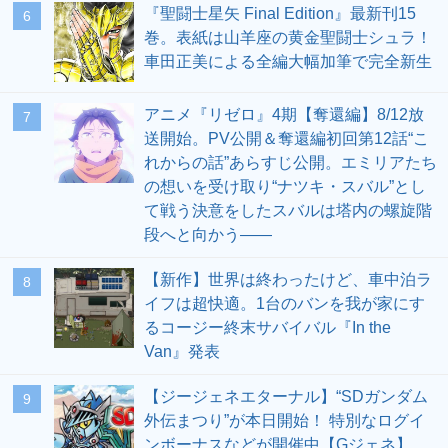
『聖闘士星矢 Final Edition』最新刊15
6
巻。表紙は山羊座の黄金聖闘士シュラ！
車田正美による全編大幅加筆で完全新生
アニメ『リゼロ』4期【奪還編】8/12放
7
送開始。PV公開＆奪還編初回第12話“こ
れからの話”あらすじ公開。エミリアたち
の想いを受け取り“ナツキ・スバル”とし
て戦う決意をしたスバルは塔内の螺旋階
段へと向かう――
【新作】世界は終わったけど、車中泊ラ
8
イフは超快適。1台のバンを我が家にす
るコージー終末サバイバル『In the
Van』発表
【ジージェネエターナル】“SDガンダム
9
外伝まつり”が本日開始！ 特別なログイ
ンボーナスなどが開催中【Gジェネ】