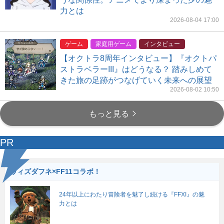
力とは
2026-08-04 17:00
ゲーム
家庭用ゲーム
インタビュー
【オクトラ8周年インタビュー】『オクトパ
ストラベラーIII』はどうなる？ 踏みしめて
きた旅の足跡がつなげていく未来への展望
2026-08-02 10:50
もっと見る
PR
ウィズダフネ×FF11コラボ！
24年以上にわたり冒険者を魅了し続ける『FFXI』の魅
力とは