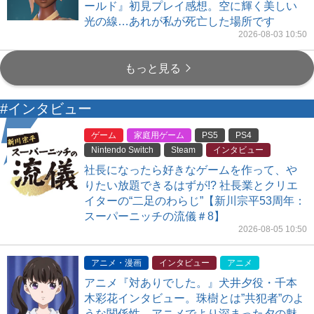
ールド』初見プレイ感想。空に輝く美しい
光の線…あれが私が死亡した場所です
2026-08-03 10:50
もっと見る
#インタビュー
ゲーム
家庭用ゲーム
PS5
PS4
Nintendo Switch
Steam
インタビュー
社長になったら好きなゲームを作って、や
りたい放題できるはずが!? 社長業とクリエ
イターの“二足のわらじ”【新川宗平53周年：
スーパーニッチの流儀＃8】
2026-08-05 10:50
アニメ・漫画
インタビュー
アニメ
アニメ『対ありでした。』犬井夕役・千本
木彩花インタビュー。珠樹とは”共犯者”のよ
うな関係性。アニメでより深まった夕の魅