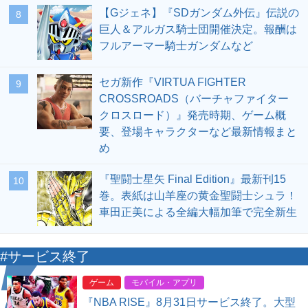
【Gジェネ】『SDガンダム外伝』伝説の
8
巨人＆アルガス騎士団開催決定。報酬は
フルアーマー騎士ガンダムなど
セガ新作『VIRTUA FIGHTER
9
CROSSROADS（バーチャファイター
クロスロード）』発売時期、ゲーム概
要、登場キャラクターなど最新情報まと
め
『聖闘士星矢 Final Edition』最新刊15
10
巻。表紙は山羊座の黄金聖闘士シュラ！
車田正美による全編大幅加筆で完全新生
#サービス終了
ゲーム
モバイル・アプリ
『NBA RISE』8月31日サービス終了。大型