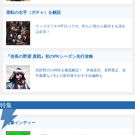
逆転の右手（ガチャ）を解説
ウィズダフネ×FF11コラボ。朽ちた骨から蘇生する演出
は必見！
『信長の野望 真戦』初のPKシーズン先行攻略
武田勢力の特性を徹底解説！ 伊達政宗、長野業正、佐
竹義重など8人の新武将やおすすめ編制も
特集
電撃インディー