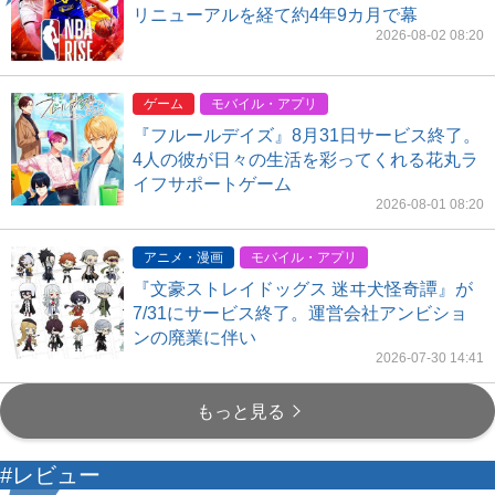
リニューアルを経て約4年9カ月で幕
2026-08-02 08:20
ゲーム
モバイル・アプリ
『フルールデイズ』8月31日サービス終了。
4人の彼が日々の生活を彩ってくれる花丸ラ
イフサポートゲーム
2026-08-01 08:20
アニメ・漫画
モバイル・アプリ
『文豪ストレイドッグス 迷ヰ犬怪奇譚』が
7/31にサービス終了。運営会社アンビショ
ンの廃業に伴い
2026-07-30 14:41
もっと見る
#レビュー