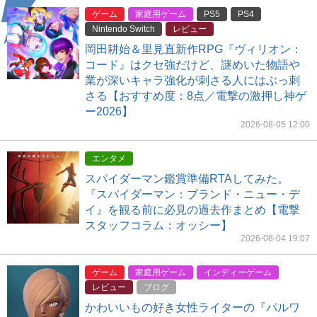
ゲーム
家庭用ゲーム
PS5
PS4
Nintendo Switch
レビュー
岡田耕始＆里見直新作RPG『ヴィリオン：
コード』はクセ強だけど、謎めいた物語や
業が深いキャラ強化が刺さる人にはぶっ刺
さる【おすすめ度：8点／電撃の激押し神ゲ
ー2026】
2026-08-05 12:00
エンタメ
スパイダーマン鑑賞準備RTAしてみた。
『スパイダーマン：ブランド・ニュー・デ
イ』を観る前に必見の過去作まとめ【電撃
スタッフコラム：オッシー】
2026-08-04 19:07
ゲーム
家庭用ゲーム
インディーゲーム
レビュー
ブログ
かわいいもの好き女性ライターの『パルワ