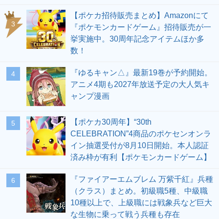
【ポケカ招待販売まとめ】Amazonにて
3
『ポケモンカードゲーム』招待販売が一
挙実施中。30周年記念アイテムほか多
数！
『ゆるキャン△』最新19巻が予約開始。
4
アニメ4期も2027年放送予定の大人気キ
ャンプ漫画
【ポケカ30周年】“30th
5
CELEBRATION”4商品のポケセンオンラ
イン抽選受付が8月10日開始。本人認証
済み枠が有利【ポケモンカードゲーム】
『ファイアーエムブレム 万紫千紅』兵種
6
（クラス）まとめ。初級職5種、中級職
10種以上で、上級職には戦象兵など巨大
な生物に乗って戦う兵種も存在