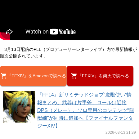
3月13日配信のPLL（プロデューサーレターライブ）内で最新情報が
順次公開されています。
『FFXIV』をAmazonで調べる
『FFXIV』を楽天で調べる
『FF14』新リミテッドジョブ“魔獣使い”情
報まとめ。武器は片手斧、ロールは近接
DPS（メレー）。ソロ専用のコンテンツ“闘
獣練”が同時に追加へ【ファイナルファンタ
ジーXIV】
2026-03-13 21:39