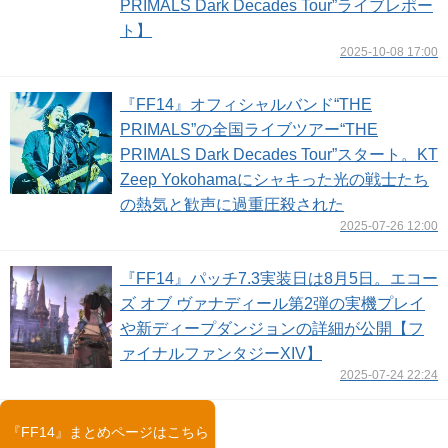
PRIMALS Dark Decades Tour”ライブレポー
ト】
2025-10-08 17:00
『FF14』オフィシャルバンド“THE
PRIMALS”の全国ライブツアー“THE
PRIMALS Dark Decades Tour”スタート。KT
Zeep Yokohamaにシャキった光の戦士たち
の熱気と歓声に過重圧殺された
2025-07-26 12:00
『FF14』パッチ7.3実装日は8月5日。エコー
ズ オブ ヴァナディール第2弾の実機プレイ
や新ディープダンジョンの詳細が公開【フ
ァイナルファンタジーXIV】
2025-07-24 22:24
『FF14』まとめページはこちら