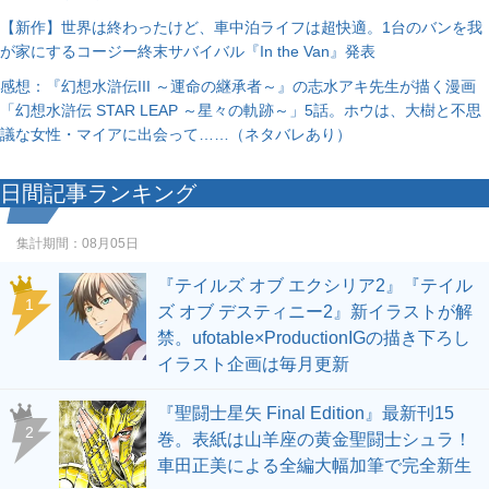
【新作】世界は終わったけど、車中泊ライフは超快適。1台のバンを我
が家にするコージー終末サバイバル『In the Van』発表
感想：『幻想水滸伝III ～運命の継承者～』の志水アキ先生が描く漫画
「幻想水滸伝 STAR LEAP ～星々の軌跡～」5話。ホウは、大樹と不思
議な女性・マイアに出会って……（ネタバレあり）
日間記事ランキング
集計期間：
08月05日
『テイルズ オブ エクシリア2』『テイル
1
ズ オブ デスティニー2』新イラストが解
禁。ufotable×ProductionIGの描き下ろし
イラスト企画は毎月更新
『聖闘士星矢 Final Edition』最新刊15
2
巻。表紙は山羊座の黄金聖闘士シュラ！
車田正美による全編大幅加筆で完全新生