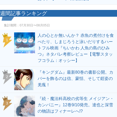
週間記事ランキング
集計期間：
07月30日〜08月05日
人の心とか無いんか？ 赤魚の煮付けを食
1
べたり、しまじろうと泳いだりするハー
トフル映画『ちいかわ 人魚の島のひみ
つ』ネタバレ考察レビュー【電撃スタッ
フコラム：オッシー】
『キングダム』最新80巻の書影公開。カ
2
バーを飾るのは信、蒙恬、そして鎧姿の
羌瘣！
『続・魔法科高校の劣等生 メイジアン・
3
カンパニー』12巻9/10発売。達也と深雪
の物語はフィナーレへ!?