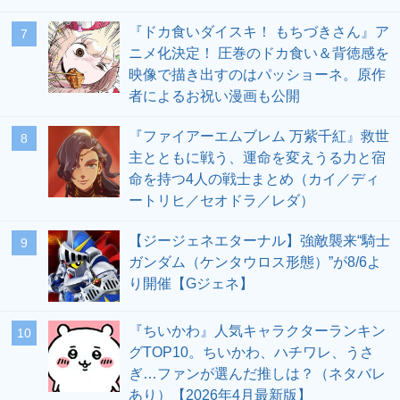
『ドカ食いダイスキ！ もちづきさん』ア
7
ニメ化決定！ 圧巻のドカ食い＆背徳感を
映像で描き出すのはパッショーネ。原作
者によるお祝い漫画も公開
『ファイアーエムブレム 万紫千紅』救世
8
主とともに戦う、運命を変えうる力と宿
命を持つ4人の戦士まとめ（カイ／ディ
ートリヒ／セオドラ／レダ）
【ジージェネエターナル】強敵襲来“騎士
9
ガンダム（ケンタウロス形態）”が8/6よ
り開催【Gジェネ】
『ちいかわ』人気キャラクターランキン
10
グTOP10。ちいかわ、ハチワレ、うさ
ぎ…ファンが選んだ推しは？（ネタバレ
あり）【2026年4月最新版】