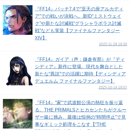
『FF14』パッチ7.4で“至天の座アルカディ
ア”での戦いが決戦へ。新ID“ミストウェイ
ク”や新たな討滅戦“グラシャラボラス討滅
戦”なども実装【ファイナルファンタジー
XIV】
2025-11-28 19:30
『FF14』ガイア（声：鎌倉有那）が『ディ
シディア』新作に登場。現代を舞台とした
新たな“異説”での活躍に期待【ディシディア
デュエルム ファイナルファンタジー】
2025-10-14 19:07
『FF14』“家”で武道館公演の熱狂を振り返
る。THE PRIMALSとヒカセンたちがクルー
ザー級に挑み、最後は恒例の“時間停止”で見
事なギミック処理をこなす【“THE