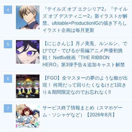
『テイルズ オブ エクシリア2』『テイル
4
ズ オブ デスティニー2』新イラストが解
禁。ufotable×ProductionIGの描き下ろし
イラスト企画は毎月更新
【にじさんじ】月ノ美兎、ルンルン、で
5
びでび・でびるが長編アニメ声優初挑
戦！ Netflix映画『THE RIBBON
HERO』第3弾予告＆追加キャスト解禁
【FGO】全マスターの夢のような敵が出
6
現！ 何周だって回りたくなるけど1回き
り＆期間限定なのでお忘れなく!!
サービス終了情報まとめ（スマホゲー
7
ム・ソシャゲなど）【2026年8月】