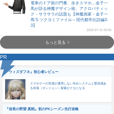
電車のドア前の門番、歩きスマホ…金子一
馬が語る神魔デザイン術。アクロバティッ
ク・サラサラの話題も【神魔画家・金子一
馬’S ツクヨミファイル～現代都市伝説編3-
3】
2026-07-31 00:00
もっと見る
PR
『ウィズダフネ』初心者レビュー
スマホゲーの常識が通用しない辛めシステムと緊張感あ
る奈落（ダンジョン）探索がクセになる
『信長の野望 真戦』初のPKシーズン先行攻略