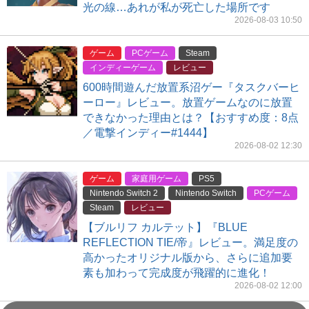
光の線…あれが私が死亡した場所です
2026-08-03 10:50
ゲーム
PCゲーム
Steam
インディーゲーム
レビュー
600時間遊んだ放置系沼ゲー『タスクバーヒ
ーロー』レビュー。放置ゲームなのに放置
できなかった理由とは？【おすすめ度：8点
／電撃インディー#1444】
2026-08-02 12:30
ゲーム
家庭用ゲーム
PS5
Nintendo Switch 2
Nintendo Switch
PCゲーム
Steam
レビュー
【ブルリフ カルテット】『BLUE
REFLECTION TIE/帝』レビュー。満足度の
高かったオリジナル版から、さらに追加要
素も加わって完成度が飛躍的に進化！
2026-08-02 12:00