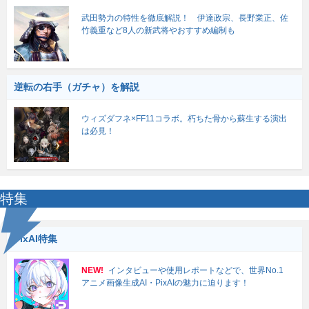
武田勢力の特性を徹底解説！ 伊達政宗、長野業正、佐
竹義重など8人の新武将やおすすめ編制も
逆転の右手（ガチャ）を解説
ウィズダフネ×FF11コラボ。朽ちた骨から蘇生する演出
は必見！
特集
PixAI特集
NEW!
インタビューや使用レポートなどで、世界No.1
アニメ画像生成AI・PixAIの魅力に迫ります！