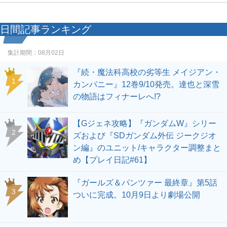
日間記事ランキング
集計期間：
08月02日
『続・魔法科高校の劣等生 メイジアン・
1
カンパニー』12巻9/10発売。達也と深雪
の物語はフィナーレへ!?
【Gジェネ攻略】『ガンダムW』シリー
2
ズおよび『SDガンダム外伝 ジークジオ
ン編』のユニット/キャラクター調整まと
め【プレイ日記#61】
『ガールズ＆パンツァー 最終章』第5話
3
ついに完成。10月9日より劇場公開