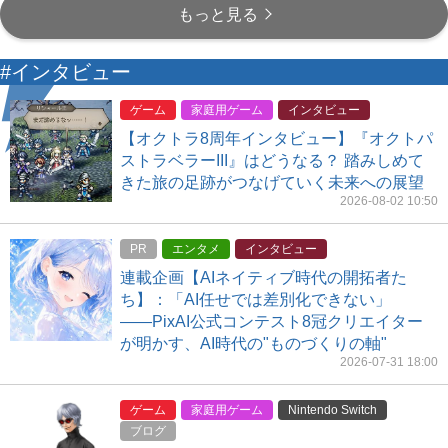
もっと見る
#インタビュー
ゲーム
家庭用ゲーム
インタビュー
【オクトラ8周年インタビュー】『オクトパ
ストラベラーIII』はどうなる？ 踏みしめて
きた旅の足跡がつなげていく未来への展望
2026-08-02 10:50
PR
エンタメ
インタビュー
連載企画【AIネイティブ時代の開拓者た
ち】：「AI任せでは差別化できない」
――PixAI公式コンテスト8冠クリエイター
が明かす、AI時代の"ものづくりの軸"
2026-07-31 18:00
ゲーム
家庭用ゲーム
Nintendo Switch
ブログ