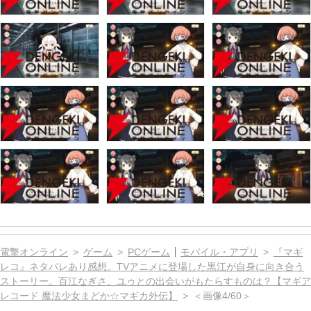
電撃オンライン
ゲーム
PCゲーム
モバイル・アプリ
『マギ
レコ』ネタバレあり感想。TVアニメに登場した黒江が自身に向き合う
ストーリー。百江なぎさ、ユゥとの出会いがもたらすものは？【マギア
レコード 魔法少女まどか☆マギカ外伝】
＜画像4/60＞