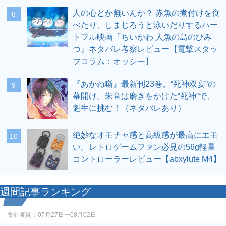
人の心とか無いんか？ 赤魚の煮付けを食
8
べたり、しまじろうと泳いだりするハー
トフル映画『ちいかわ 人魚の島のひみ
つ』ネタバレ考察レビュー【電撃スタッ
フコラム：オッシー】
『あかね噺』最新刊23巻。“死神双宴”の
9
幕開け。朱音は磨きをかけた“死神”で、
魁生に挑む！（ネタバレあり）
絶妙なオモチャ感と高級感が最高にエモ
10
い。レトロゲームファン必見の56g軽量
コントローラーレビュー【abxylute M4】
週間記事ランキング
集計期間：
07月27日〜08月02日