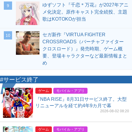
ゆずソフト『千恋＊万花』が2027年アニ
9
メ化決定。原作キャスト完全続投、主題
歌はKOTOKOが担当
セガ新作『VIRTUA FIGHTER
10
CROSSROADS（バーチャファイター
クロスロード）』発売時期、ゲーム概
要、登場キャラクターなど最新情報まと
め
#サービス終了
ゲーム
モバイル・アプリ
『NBA RISE』8月31日サービス終了。大型
リニューアルを経て約4年9カ月で幕
2026-08-02 08:20
ゲーム
モバイル・アプリ