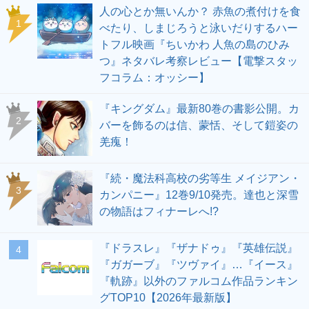
人の心とか無いんか？ 赤魚の煮付けを食
1
べたり、しまじろうと泳いだりするハー
トフル映画『ちいかわ 人魚の島のひみ
つ』ネタバレ考察レビュー【電撃スタッ
フコラム：オッシー】
『キングダム』最新80巻の書影公開。カ
2
バーを飾るのは信、蒙恬、そして鎧姿の
羌瘣！
『続・魔法科高校の劣等生 メイジアン・
3
カンパニー』12巻9/10発売。達也と深雪
の物語はフィナーレへ!?
『ドラスレ』『ザナドゥ』『英雄伝説』
4
『ガガーブ』『ツヴァイ』…『イース』
『軌跡』以外のファルコム作品ランキン
グTOP10【2026年最新版】