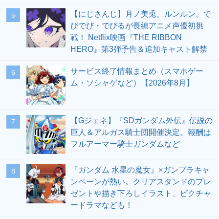
【にじさんじ】月ノ美兎、ルンルン、で
5
びでび・でびるが長編アニメ声優初挑
戦！ Netflix映画『THE RIBBON
HERO』第3弾予告＆追加キャスト解禁
サービス終了情報まとめ（スマホゲー
6
ム・ソシャゲなど）【2026年8月】
【Gジェネ】『SDガンダム外伝』伝説の
7
巨人＆アルガス騎士団開催決定。報酬は
フルアーマー騎士ガンダムなど
『ガンダム 水星の魔女』×ガンプラキャ
8
ンペーンが熱い。クリアスタンドのプレ
ゼントや描き下ろしイラスト、ピクチャ
ードラマなども！