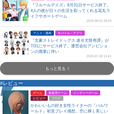
『フルールデイズ』8月31日サービス終了。
4人の彼が日々の生活を彩ってくれる花丸ラ
イフサポートゲーム
2026-08-01 08:20
アニメ・漫画
モバイル・アプリ
『文豪ストレイドッグス 迷ヰ犬怪奇譚』が
7/31にサービス終了。運営会社アンビショ
ンの廃業に伴い
2026-07-30 14:41
もっと見る
#レビュー
ゲーム
家庭用ゲーム
インディーゲーム
レビュー
ブログ
かわいいもの好き女性ライターの『パルワ
ールド』初見プレイ感想。空に輝く美しい