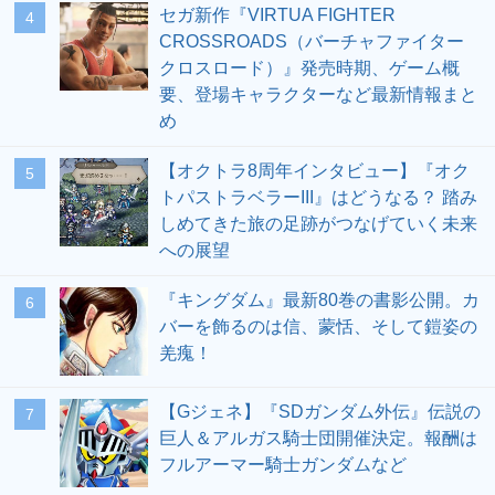
セガ新作『VIRTUA FIGHTER
4
CROSSROADS（バーチャファイター
クロスロード）』発売時期、ゲーム概
要、登場キャラクターなど最新情報まと
め
【オクトラ8周年インタビュー】『オク
5
トパストラベラーIII』はどうなる？ 踏み
しめてきた旅の足跡がつなげていく未来
への展望
『キングダム』最新80巻の書影公開。カ
6
バーを飾るのは信、蒙恬、そして鎧姿の
羌瘣！
【Gジェネ】『SDガンダム外伝』伝説の
7
巨人＆アルガス騎士団開催決定。報酬は
フルアーマー騎士ガンダムなど