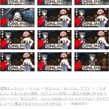
電撃オンライン
ゲーム
PCゲーム
モバイル・アプリ
『マギ
レコ』ネタバレあり感想。TVアニメに登場した黒江が自身に向き合う
ストーリー。百江なぎさ、ユゥとの出会いがもたらすものは？【マギア
レコード 魔法少女まどか☆マギカ外伝】
＜画像50/60＞