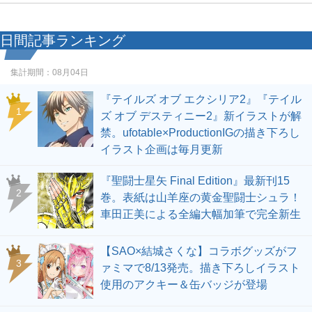
日間記事ランキング
集計期間：
08月04日
『テイルズ オブ エクシリア2』『テイル
1
ズ オブ デスティニー2』新イラストが解
禁。ufotable×ProductionIGの描き下ろし
イラスト企画は毎月更新
『聖闘士星矢 Final Edition』最新刊15
2
巻。表紙は山羊座の黄金聖闘士シュラ！
車田正美による全編大幅加筆で完全新生
【SAO×結城さくな】コラボグッズがフ
3
ァミマで8/13発売。描き下ろしイラスト
使用のアクキー＆缶バッジが登場