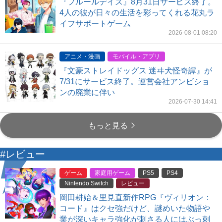
『フルールデイズ』8月31日サービス終了。
4人の彼が日々の生活を彩ってくれる花丸ラ
イフサポートゲーム
2026-08-01 08:20
アニメ・漫画
モバイル・アプリ
『文豪ストレイドッグス 迷ヰ犬怪奇譚』が
7/31にサービス終了。運営会社アンビショ
ンの廃業に伴い
2026-07-30 14:41
もっと見る
#レビュー
ゲーム
家庭用ゲーム
PS5
PS4
Nintendo Switch
レビュー
岡田耕始＆里見直新作RPG『ヴィリオン：
コード』はクセ強だけど、謎めいた物語や
業が深いキャラ強化が刺さる人にはぶっ刺