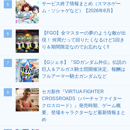
サービス終了情報まとめ（スマホゲー
5
ム・ソシャゲなど）【2026年8月】
【FGO】全マスターの夢のような敵が出
6
現！ 何周だって回りたくなるけど1回き
り＆期間限定なのでお忘れなく!!
【Gジェネ】『SDガンダム外伝』伝説の
7
巨人＆アルガス騎士団開催決定。報酬は
フルアーマー騎士ガンダムなど
セガ新作『VIRTUA FIGHTER
8
CROSSROADS（バーチャファイター
クロスロード）』発売時期、ゲーム概
要、登場キャラクターなど最新情報まと
め