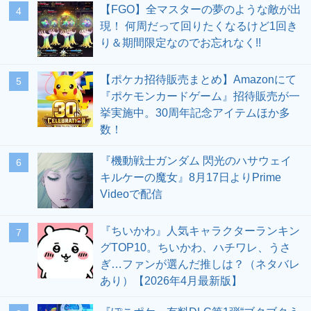
【FGO】全マスターの夢のような敵が出
4
現！ 何周だって回りたくなるけど1回き
り＆期間限定なのでお忘れなく!!
【ポケカ招待販売まとめ】Amazonにて
5
『ポケモンカードゲーム』招待販売が一
挙実施中。30周年記念アイテムほか多
数！
『機動戦士ガンダム 閃光のハサウェイ
6
キルケーの魔女』8月17日よりPrime
Videoで配信
『ちいかわ』人気キャラクターランキン
7
グTOP10。ちいかわ、ハチワレ、うさ
ぎ…ファンが選んだ推しは？（ネタバレ
あり）【2026年4月最新版】