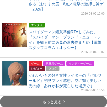
さる【おすすめ度：8点／電撃の激押し神ゲ
ー2026】
2026-08-05 12:00
エンタメ
スパイダーマン鑑賞準備RTAしてみた。
『スパイダーマン：ブランド・ニュー・デ
イ』を観る前に必見の過去作まとめ【電撃
スタッフコラム：オッシー】
2026-08-04 19:07
ゲーム
家庭用ゲーム
インディーゲーム
レビュー
ブログ
かわいいもの好き女性ライターの『パルワ
ールド』初見プレイ感想。空に輝く美しい
光の線…あれが私が死亡した場所です
2026-08-03 10:50
もっと見る