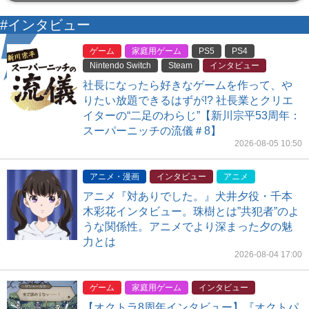
#インタビュー
ゲーム
家庭用ゲーム
PS5
PS4
Nintendo Switch
Steam
インタビュー
社長になったら好きなゲームを作って、や
りたい放題できるはずが!? 社長業とクリエ
イターの“二足のわらじ”【新川宗平53周年：
スーパーニッチの流儀＃8】
2026-08-05 10:50
アニメ・漫画
インタビュー
アニメ
アニメ『対ありでした。』犬井夕役・千本
木彩花インタビュー。珠樹とは”共犯者”のよ
うな関係性。アニメでより深まった夕の魅
力とは
2026-08-04 17:00
ゲーム
家庭用ゲーム
インタビュー
【オクトラ8周年インタビュー】『オクトパ