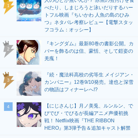
人の心とか無いんか？ 赤魚の煮付けを食
1
べたり、しまじろうと泳いだりするハー
トフル映画『ちいかわ 人魚の島のひみ
つ』ネタバレ考察レビュー【電撃スタッ
フコラム：オッシー】
『キングダム』最新80巻の書影公開。カ
2
バーを飾るのは信、蒙恬、そして鎧姿の
羌瘣！
『続・魔法科高校の劣等生 メイジアン・
3
カンパニー』12巻9/10発売。達也と深雪
の物語はフィナーレへ!?
【にじさんじ】月ノ美兎、ルンルン、で
4
びでび・でびるが長編アニメ声優初挑
戦！ Netflix映画『THE RIBBON
HERO』第3弾予告＆追加キャスト解禁