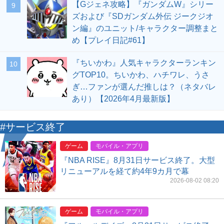
【Gジェネ攻略】『ガンダムW』シリー
9
ズおよび『SDガンダム外伝 ジークジオ
ン編』のユニット/キャラクター調整まと
め【プレイ日記#61】
『ちいかわ』人気キャラクターランキン
10
グTOP10。ちいかわ、ハチワレ、うさ
ぎ…ファンが選んだ推しは？（ネタバレ
あり）【2026年4月最新版】
#サービス終了
ゲーム
モバイル・アプリ
『NBA RISE』8月31日サービス終了。大型
リニューアルを経て約4年9カ月で幕
2026-08-02 08:20
ゲーム
モバイル・アプリ