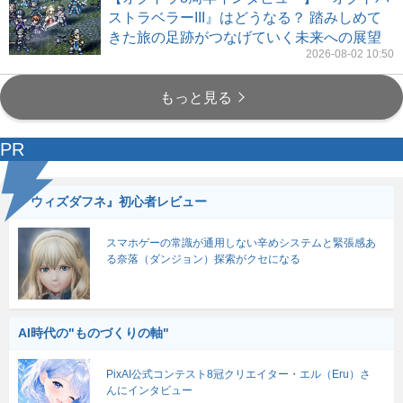
ストラベラーIII』はどうなる？ 踏みしめて
きた旅の足跡がつなげていく未来への展望
2026-08-02 10:50
もっと見る
PR
『ウィズダフネ』初心者レビュー
スマホゲーの常識が通用しない辛めシステムと緊張感あ
る奈落（ダンジョン）探索がクセになる
AI時代の"ものづくりの軸"
PixAI公式コンテスト8冠クリエイター・エル（Eru）さ
んにインタビュー