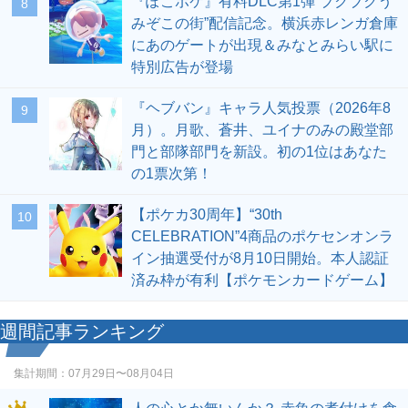
『ぽこポケ』有料DLC第1弾“ブクブクう
8
みぞこの街”配信記念。横浜赤レンガ倉庫
にあのゲートが出現＆みなとみらい駅に
特別広告が登場
『ヘブバン』キャラ人気投票（2026年8
9
月）。月歌、蒼井、ユイナのみの殿堂部
門と部隊部門を新設。初の1位はあなた
の1票次第！
【ポケカ30周年】“30th
10
CELEBRATION”4商品のポケセンオンラ
イン抽選受付が8月10日開始。本人認証
済み枠が有利【ポケモンカードゲーム】
週間記事ランキング
集計期間：
07月29日〜08月04日