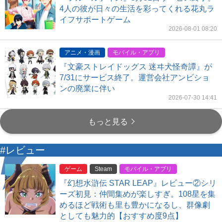
4人の彼が日々の生活を彩ってくれる花丸ラ
イフサポートゲーム
2026-08-01 08:20
アニメ・漫画
モバイル・アプリ
『文豪ストレイドッグス 迷ヰ犬怪奇譚』が
7/31にサービス終了。運営会社アンビショ
ンの廃業に伴い
2026-07-30 14:41
もっと見る
#レビュー
ゲーム
Steam
モバイル・アプリ
『幻想水滸伝 STAR LEAP』レビュー②シリ
ーズ初見：仲間集めが楽しすぎ。108星を集
めるほど戦術も里も豊かになるし、群像劇
としても魅力的【おすすめ度9点】