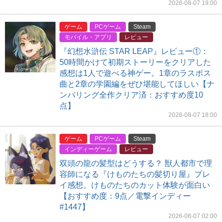
2026-08-07 19:00
ゲーム
PCゲーム
Steam
モバイル・アプリ
レビュー
『幻想水滸伝 STAR LEAP』レビュー①：
50時間かけて初期ストーリーをクリアした
感想は1人で遊べる神ゲー。1章のラスボス
曲と2章の学園編をぜひ堪能してほしい【ナ
ンバリング全作クリア済：おすすめ度10
点】
2026-08-07 18:00
ゲーム
PCゲーム
Steam
インディーゲーム
レビュー
双頭の龍の髪型はどうする？ 獣人都市で理
容師になる『けものたちの髪切り屋』プレ
イ感想。けものたちのカット体験が面白い
【おすすめ度：9点／電撃インディー
#1447】
2026-08-07 02:00