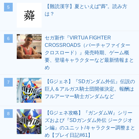
【難読漢字】夏といえば“蕣”。読み方
5
は？
セガ新作『VIRTUA FIGHTER
6
CROSSROADS（バーチャファイター
クロスロード）』発売時期、ゲーム概
要、登場キャラクターなど最新情報まと
め
【Gジェネ】『SDガンダム外伝』伝説の
7
巨人＆アルガス騎士団開催決定。報酬は
フルアーマー騎士ガンダムなど
【Gジェネ攻略】『ガンダムW』シリー
8
ズおよび『SDガンダム外伝 ジークジオ
ン編』のユニット/キャラクター調整まと
め【プレイ日記#61】