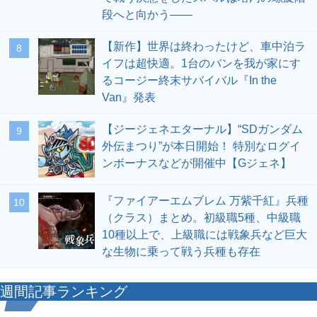
段へと向かう――
【新作】世界は終わったけど、車中泊ラ
8
イフは超快適。1台のバンを我が家にす
るコージー終末サバイバル『In the
Van』発表
【ジージェネエターナル】“SDガンダム
9
外伝まつり”が本日開始！ 特別なログイ
ンボーナスなどが開催中【Gジェネ】
『ファイアーエムブレム 万紫千紅』兵種
10
（クラス）まとめ。初級職5種、中級職
10種以上で、上級職には戦象兵など巨大
な生物に乗って戦う兵種も存在
週間記事ランキング