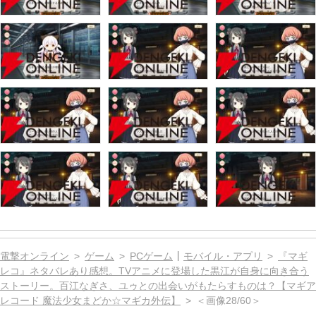
電撃オンライン
ゲーム
PCゲーム
モバイル・アプリ
『マギ
レコ』ネタバレあり感想。TVアニメに登場した黒江が自身に向き合う
ストーリー。百江なぎさ、ユゥとの出会いがもたらすものは？【マギア
レコード 魔法少女まどか☆マギカ外伝】
＜画像28/60＞