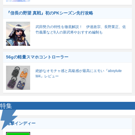
『信長の野望 真戦』初のPKシーズン先行攻略
武田勢力の特性を徹底解説！ 伊達政宗、長野業正、佐
竹義重など8人の新武将やおすすめ編制も
56gの軽量スマホコントローラー
絶妙なオモチャ感と高級感が最高にエモい『abxylute
M4』レビュー
特集
電撃インディー