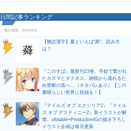
日間記事ランキング
集計期間：
08月06日
【難読漢字】夏といえば“蕣”。読み方
1
は？
『このすば』最新刊23巻。手錠で繋がれ
2
たカズマとダクネス。納税から逃れるた
め禁断の策へ…（ネタバレあり）【この
素晴らしい世界に祝福を！】
『テイルズ オブ エクシリア2』『テイル
3
ズ オブ デスティニー2』新イラストが解
禁。ufotable×ProductionIGの描き下ろし
イラスト企画は毎月更新