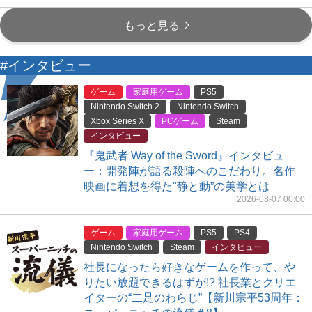
もっと見る
#インタビュー
ゲーム
家庭用ゲーム
PS5
Nintendo Switch 2
Nintendo Switch
Xbox Series X
PCゲーム
Steam
インタビュー
『鬼武者 Way of the Sword』インタビュ
ー：開発陣が語る殺陣へのこだわり。名作
映画に着想を得た"静と動”の美学とは
2026-08-07 00:00
ゲーム
家庭用ゲーム
PS5
PS4
Nintendo Switch
Steam
インタビュー
社長になったら好きなゲームを作って、や
りたい放題できるはずが!? 社長業とクリエ
イターの“二足のわらじ”【新川宗平53周年：