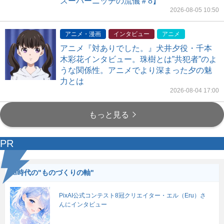
スーパーニッチの流儀＃8】
2026-08-05 10:50
アニメ・漫画
インタビュー
アニメ
アニメ『対ありでした。』犬井夕役・千本
木彩花インタビュー。珠樹とは”共犯者”のよ
うな関係性。アニメでより深まった夕の魅
力とは
2026-08-04 17:00
もっと見る
PR
AI時代の"ものづくりの軸"
PixAI公式コンテスト8冠クリエイター・エル（Eru）さ
んにインタビュー