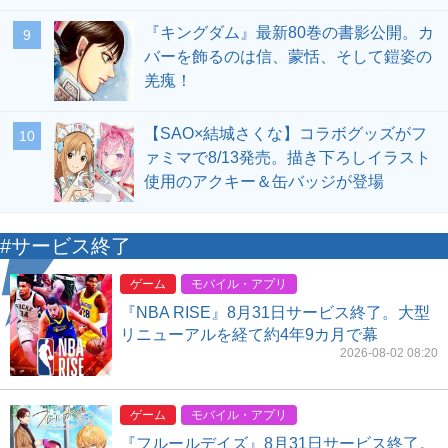
『キングダム』最新80巻の書影公開。カ
9
バーを飾るのは信、蒙恬、そして鎧姿の
羌瘣！
【SAO×結城さくな】コラボグッズがフ
10
ァミマで8/13発売。描き下ろしイラスト
使用のアクキー＆缶バッジが登場
#サービス終了
ゲーム
モバイル・アプリ
『NBA RISE』8月31日サービス終了。大型
リニューアルを経て約4年9カ月で幕
2026-08-02 08:20
ゲーム
モバイル・アプリ
『フルールデイズ』8月31日サービス終了。