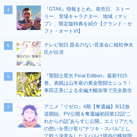
『GTA6』情報まとめ。発売日、ストー
4
リー、登場キャラクター、地域（マッ
プ）、限定版特典を紹介【グランド・セ
フト・オートVI】
テレビ朝日 題名のない音楽会に植松伸夫
5
氏が出演
『聖闘士星矢 Final Edition』最新刊15
6
巻。表紙は山羊座の黄金聖闘士シュラ！
車田正美による全編大幅加筆で完全新生
アニメ『リゼロ』4期【奪還編】8/12放
7
送開始。PV公開＆奪還編初回第12話“こ
れからの話”あらすじ公開。エミリアたち
の想いを受け取り“ナツキ・スバル”とし
て戦う決意をしたスバルは塔内の螺旋階