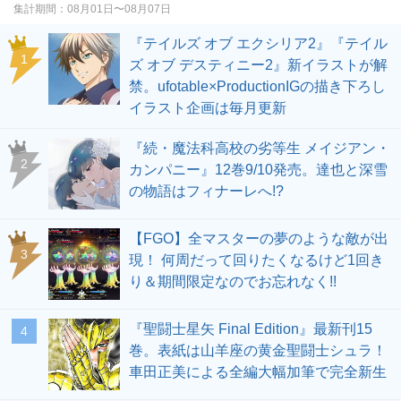
集計期間：
08月01日〜08月07日
『テイルズ オブ エクシリア2』『テイル
1
ズ オブ デスティニー2』新イラストが解
禁。ufotable×ProductionIGの描き下ろし
イラスト企画は毎月更新
『続・魔法科高校の劣等生 メイジアン・
2
カンパニー』12巻9/10発売。達也と深雪
の物語はフィナーレへ!?
【FGO】全マスターの夢のような敵が出
3
現！ 何周だって回りたくなるけど1回き
り＆期間限定なのでお忘れなく!!
『聖闘士星矢 Final Edition』最新刊15
4
巻。表紙は山羊座の黄金聖闘士シュラ！
車田正美による全編大幅加筆で完全新生