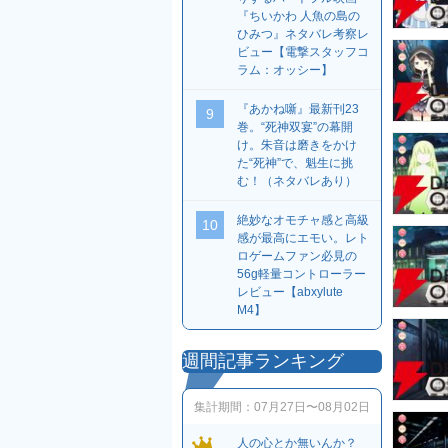
『ちいかわ 人魚の島の
ひみつ』ネタバレ考察レ
ビュー【電撃スタッフコ
ラム：オッシー】
『あかね噺』最新刊23
9
巻。“死神双宴”の幕開
け。朱音は磨きをかけ
た“死神”で、魁生に挑
む！（ネタバレあり）
絶妙なオモチャ感と高級
10
感が最高にエモい。レト
ロゲームファン必見の
56g軽量コントローラー
レビュー【abxylute
M4】
週間記事ランキング
集計期間：
07月27日〜08月02日
人の心とか無いんか？