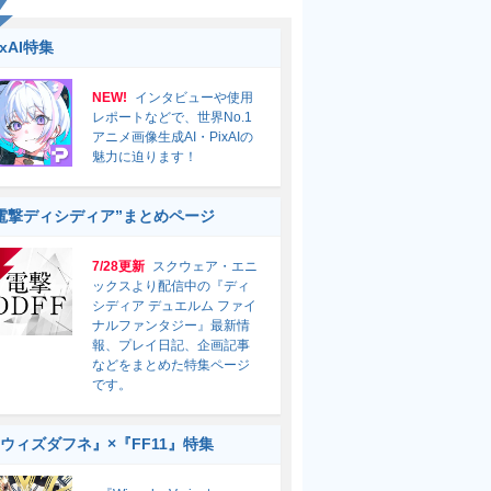
ixAI特集
NEW!
インタビューや使用
レポートなどで、世界No.1
アニメ画像生成AI・PixAIの
魅力に迫ります！
電撃ディシディア”まとめページ
7/28更新
スクウェア・エニ
ックスより配信中の『ディ
シディア デュエルム ファイ
ナルファンタジー』最新情
報、プレイ日記、企画記事
などをまとめた特集ページ
です。
ウィズダフネ』×『FF11』特集