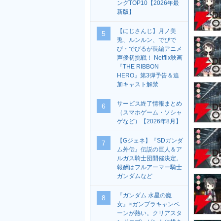
ングTOP10【2026年最
新版】
【にじさんじ】月ノ美
5
兎、ルンルン、でびで
び・でびるが長編アニメ
声優初挑戦！ Netflix映画
『THE RIBBON
HERO』第3弾予告＆追
加キャスト解禁
サービス終了情報まとめ
6
（スマホゲーム・ソシャ
ゲなど）【2026年8月】
【Gジェネ】『SDガンダ
7
ム外伝』伝説の巨人＆ア
ルガス騎士団開催決定。
報酬はフルアーマー騎士
ガンダムなど
『ガンダム 水星の魔
8
女』×ガンプラキャンペ
ーンが熱い。クリアスタ