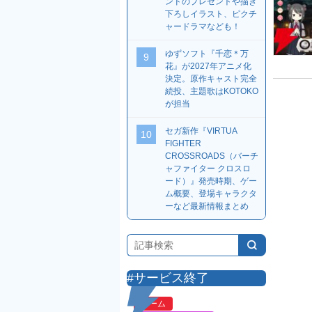
ンドのプレゼントや描き
下ろしイラスト、ピクチ
ャードラマなども！
ゆずソフト『千恋＊万
9
花』が2027年アニメ化
決定。原作キャスト完全
続投、主題歌はKOTOKO
が担当
セガ新作『VIRTUA
10
FIGHTER
CROSSROADS（バーチ
ャファイター クロスロ
ード）』発売時期、ゲー
ム概要、登場キャラクタ
ーなど最新情報まとめ
#サービス終了
ゲーム