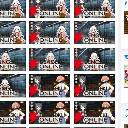
ま
電
『
ン