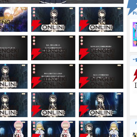
P
“
『