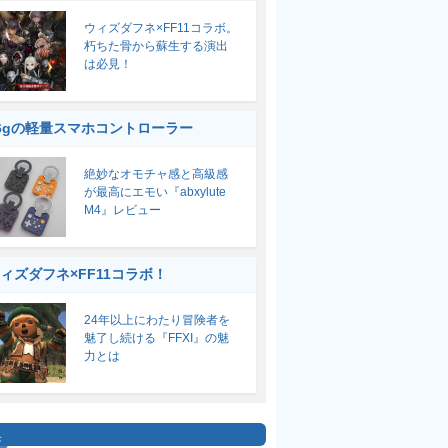
ウィズダフネ×FF11コラボ。
朽ちた骨から蘇生する演出
は必見！
6gの軽量スマホコントローラー
絶妙なオモチャ感と高級感
が最高にエモい『abxylute
M4』レビュー
ィズダフネ×FF11コラボ！
24年以上にわたり冒険者を
魅了し続ける『FFXI』の魅
力とは
集