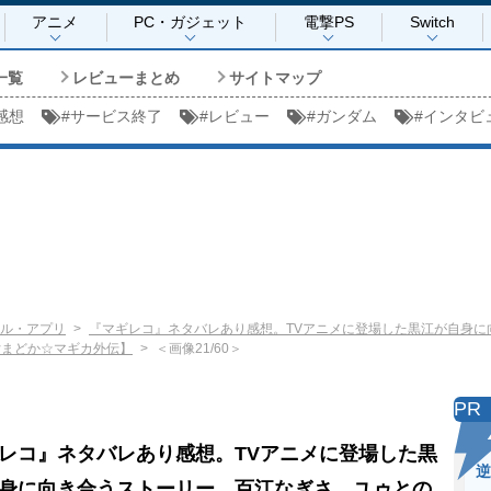
アニメ
PC・ガジェット
電撃PS
Switch
一覧
レビューまとめ
サイトマップ
感想
#
サービス終了
#
レビュー
#
ガンダム
#
インタビ
ル・アプリ
『マギレコ』ネタバレあり感想。TVアニメに登場した黒江が自身に
女まどか☆マギカ外伝】
＜画像21/60＞
PR
レコ』ネタバレあり感想。TVアニメに登場した黒
逆
身に向き合うストーリー。百江なぎさ、ユゥとの