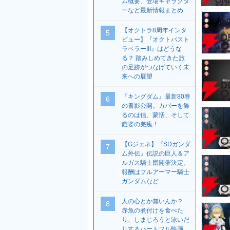
ム概要、登場キャラクタ
ーなど最新情報まとめ
【オクトラ8周年インタ
5
ビュー】『オクトパスト
ラベラーIII』はどうな
る？ 踏みしめてきた旅
の足跡がつなげていく未
来への展望
『キングダム』最新80巻
6
の書影公開。カバーを飾
るのは信、蒙恬、そして
鎧姿の羌瘣！
【Gジェネ】『SDガンダ
7
ム外伝』伝説の巨人＆ア
ルガス騎士団開催決定。
報酬はフルアーマー騎士
ガンダムなど
人の心とか無いんか？
8
赤魚の煮付けを食べた
り、しまじろうと泳いだ
りするハートフル映画