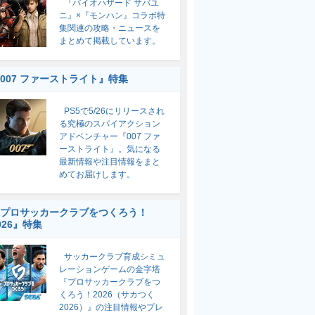
『バイオハザード サバユ
ニ』×『モンハン』コラボ特
集関連の攻略・ニュースを
まとめて掲載しています。
007 ファーストライト』特集
PS5で5/26にリリースされ
る究極のスパイアクション
アドベンチャー『007 ファ
ーストライト』。気になる
最新情報や注目情報をまと
めてお届けします。
プロサッカークラブをつくろう！
026』特集
サッカークラブ育成シミュ
レーションゲームの金字塔
『プロサッカークラブをつ
くろう！2026（サカつく
2026）』の注目情報やプレ