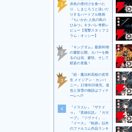
赤魚の煮付けを食べた
1
り、しまじろうと泳いだ
りするハートフル映画
『ちいかわ 人魚の島の
ひみつ』ネタバレ考察レ
ビュー【電撃スタッフコ
ラム：オッシー】
『キングダム』最新80巻
の書影公開。カバーを飾
2
るのは信、蒙恬、そして
鎧姿の羌瘣！
『続・魔法科高校の劣等
生 メイジアン・カンパ
3
ニー』12巻9/10発売。達
也と深雪の物語はフィナ
ーレへ!?
『ドラスレ』『ザナド
4
ゥ』『英雄伝説』『ガガ
ーブ』『ツヴァイ』…
『イース』『軌跡』以外
のファルコム作品ランキ