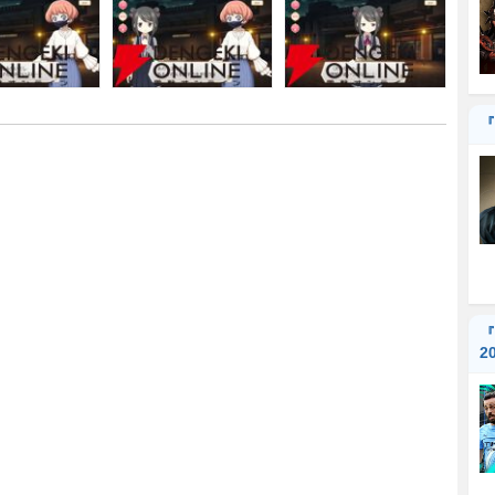
『
『
2