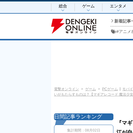
総合
ゲーム
エンタメ
新着記事
#
アニメ
電撃オンライン
ゲーム
PCゲーム
モバイ
いがもたらすものは？【マギアレコード 魔法少
日間記事ランキング
『マギ
集計期間：
08月02日
江が自