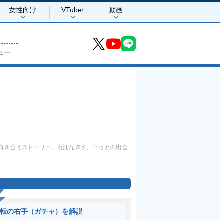
女性向け
VTuber
動画
ュー
向き合うストーリー。百江なぎさ、ユゥとの出会
転の右手（ガチャ）を解説