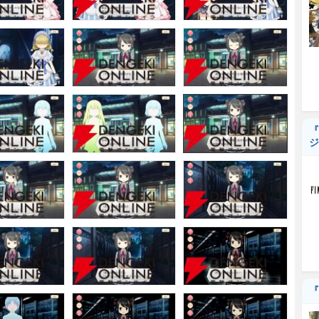
『
ジ
『