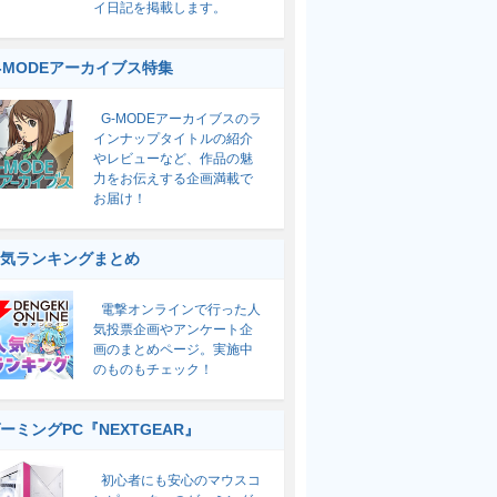
イ日記を掲載します。
-MODEアーカイブス特集
G-MODEアーカイブスのラ
インナップタイトルの紹介
やレビューなど、作品の魅
力をお伝えする企画満載で
お届け！
気ランキングまとめ
電撃オンラインで行った人
気投票企画やアンケート企
画のまとめページ。実施中
のものもチェック！
ーミングPC『NEXTGEAR』
初心者にも安心のマウスコ