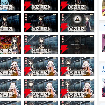
『
イ
ム