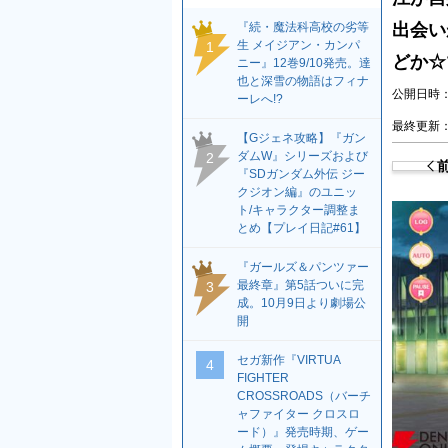
『続・魔法科高校の劣等
出会い
生 メイジアン・カンパ
1
どか☆
ニー』12巻9/10発売。達
也と深雪の物語はフィナ
公開日時：2
ーレへ!?
最終更新：2
【Gジェネ攻略】『ガン
ダムW』シリーズおよび
2
『SDガンダム外伝 ジー
クジオン編』のユニッ
ト/キャラクター調整ま
とめ【プレイ日記#61】
『ガールズ＆パンツァー
最終章』第5話ついに完
3
成。10月9日より劇場公
開
セガ新作『VIRTUA
4
FIGHTER
CROSSROADS（バーチ
ャファイター クロスロ
ード）』発売時期、ゲー