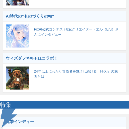
AI時代の"ものづくりの軸"
PixAI公式コンテスト8冠クリエイター・エル（Eru）さ
んにインタビュー
ウィズダフネ×FF11コラボ！
24年以上にわたり冒険者を魅了し続ける『FFXI』の魅
力とは
特集
電撃インディー