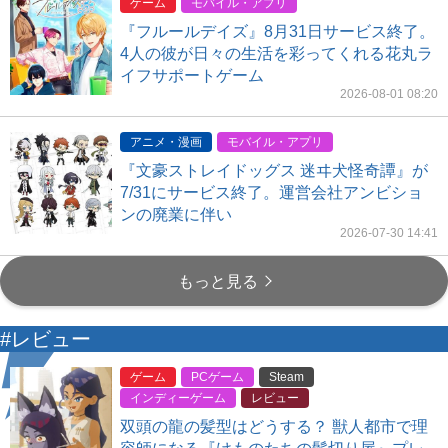
ゲーム
モバイル・アプリ
『フルールデイズ』8月31日サービス終了。
4人の彼が日々の生活を彩ってくれる花丸ラ
イフサポートゲーム
2026-08-01 08:20
アニメ・漫画
モバイル・アプリ
『文豪ストレイドッグス 迷ヰ犬怪奇譚』が
7/31にサービス終了。運営会社アンビショ
ンの廃業に伴い
2026-07-30 14:41
もっと見る
#レビュー
ゲーム
PCゲーム
Steam
インディーゲーム
レビュー
双頭の龍の髪型はどうする？ 獣人都市で理