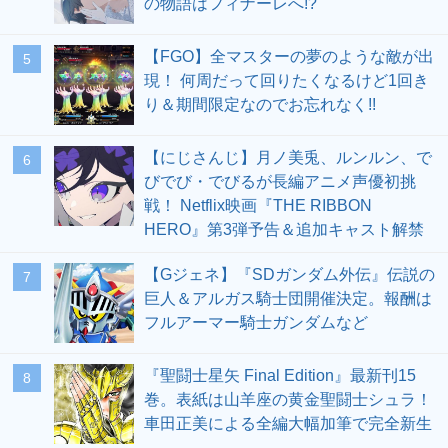
の物語はフィナーレへ!?
【FGO】全マスターの夢のような敵が出
5
現！ 何周だって回りたくなるけど1回き
り＆期間限定なのでお忘れなく!!
【にじさんじ】月ノ美兎、ルンルン、で
6
びでび・でびるが長編アニメ声優初挑
戦！ Netflix映画『THE RIBBON
HERO』第3弾予告＆追加キャスト解禁
【Gジェネ】『SDガンダム外伝』伝説の
7
巨人＆アルガス騎士団開催決定。報酬は
フルアーマー騎士ガンダムなど
『聖闘士星矢 Final Edition』最新刊15
8
巻。表紙は山羊座の黄金聖闘士シュラ！
車田正美による全編大幅加筆で完全新生