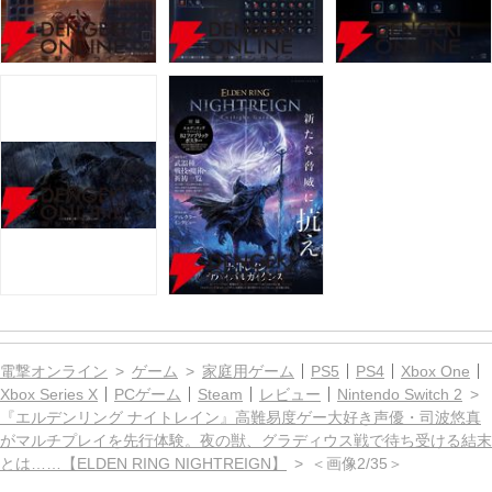
電撃オンライン
ゲーム
家庭用ゲーム
PS5
PS4
Xbox One
Xbox Series X
PCゲーム
Steam
レビュー
Nintendo Switch 2
『エルデンリング ナイトレイン』高難易度ゲー大好き声優・司波悠真
がマルチプレイを先行体験。夜の獣、グラディウス戦で待ち受ける結末
とは……【ELDEN RING NIGHTREIGN】
＜画像2/35＞