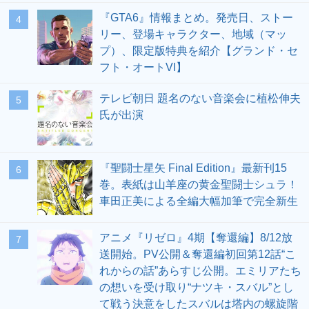
『GTA6』情報まとめ。発売日、ストー
4
リー、登場キャラクター、地域（マッ
プ）、限定版特典を紹介【グランド・セ
フト・オートVI】
テレビ朝日 題名のない音楽会に植松伸夫
5
氏が出演
『聖闘士星矢 Final Edition』最新刊15
6
巻。表紙は山羊座の黄金聖闘士シュラ！
車田正美による全編大幅加筆で完全新生
アニメ『リゼロ』4期【奪還編】8/12放
7
送開始。PV公開＆奪還編初回第12話“こ
れからの話”あらすじ公開。エミリアたち
の想いを受け取り“ナツキ・スバル”とし
て戦う決意をしたスバルは塔内の螺旋階