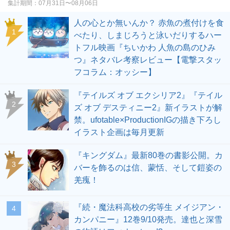
集計期間：
07月31日〜08月06日
人の心とか無いんか？ 赤魚の煮付けを食
1
べたり、しまじろうと泳いだりするハー
トフル映画『ちいかわ 人魚の島のひみ
つ』ネタバレ考察レビュー【電撃スタッ
フコラム：オッシー】
『テイルズ オブ エクシリア2』『テイル
2
ズ オブ デスティニー2』新イラストが解
禁。ufotable×ProductionIGの描き下ろし
イラスト企画は毎月更新
『キングダム』最新80巻の書影公開。カ
3
バーを飾るのは信、蒙恬、そして鎧姿の
羌瘣！
『続・魔法科高校の劣等生 メイジアン・
4
カンパニー』12巻9/10発売。達也と深雪