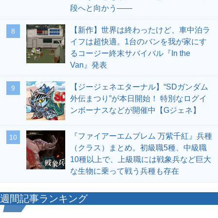
段へと向かう――
【新作】世界は終わったけど、車中泊ラ
8
イフは超快適。1台のバンを我が家にす
るコージー終末サバイバル『In the
Van』発表
【ジージェネエターナル】“SDガンダム
9
外伝まつり”が本日開始！ 特別なログイ
ンボーナスなどが開催中【Gジェネ】
『ファイアーエムブレム 万紫千紅』兵種
10
（クラス）まとめ。初級職5種、中級職
10種以上で、上級職には戦象兵など巨大
な生物に乗って戦う兵種も存在
週間記事ランキング