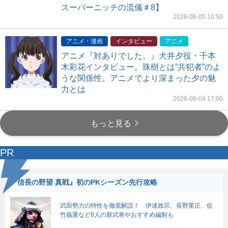
スーパーニッチの流儀＃8】
2026-08-05 10:50
アニメ・漫画
インタビュー
アニメ
アニメ『対ありでした。』犬井夕役・千本
木彩花インタビュー。珠樹とは”共犯者”のよ
うな関係性。アニメでより深まった夕の魅
力とは
2026-08-04 17:00
もっと見る
PR
『信長の野望 真戦』初のPKシーズン先行攻略
武田勢力の特性を徹底解説！ 伊達政宗、長野業正、佐
竹義重など8人の新武将やおすすめ編制も