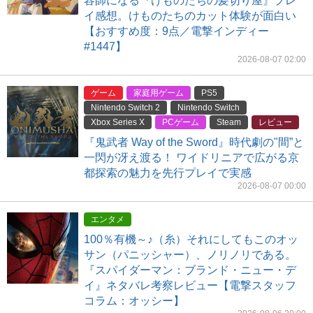
容師になる『けものたちの髪切り屋』プレ
イ感想。けものたちのカット体験が面白い
【おすすめ度：9点／電撃インディー
#1447】
2026-08-07 02:00
ゲーム
家庭用ゲーム
PS5
Nintendo Switch 2
Nintendo Switch
Xbox Series X
PCゲーム
Steam
レビュー
『鬼武者 Way of the Sword』時代劇の"間”と
一閃が冴え渡る！ ワイドリニアで広がる京
都探索の魅力を先行プレイで実感
2026-08-07 00:00
エンタメ
100％有機～♪（糸）それにしてもこのオッ
サン（パニッシャー）、ノリノリである。
『スパイダーマン：ブランド・ニュー・デ
イ』ネタバレ考察レビュー【電撃スタッフ
コラム：オッシー】