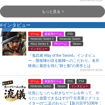
2026-08-06 20:00
もっと見る
#インタビュー
ゲーム
家庭用ゲーム
PS5
Nintendo Switch 2
Nintendo Switch
Xbox Series X
PCゲーム
Steam
インタビュー
『鬼武者 Way of the Sword』インタビュ
ー：開発陣が語る殺陣へのこだわり。名作
映画に着想を得た"静と動”の美学とは
2026-08-07 00:00
ゲーム
家庭用ゲーム
PS5
PS4
Nintendo Switch
Steam
インタビュー
社長になったら好きなゲームを作って、や
りたい放題できるはずが!? 社長業とクリエ
イターの“二足のわらじ”【新川宗平53周年：