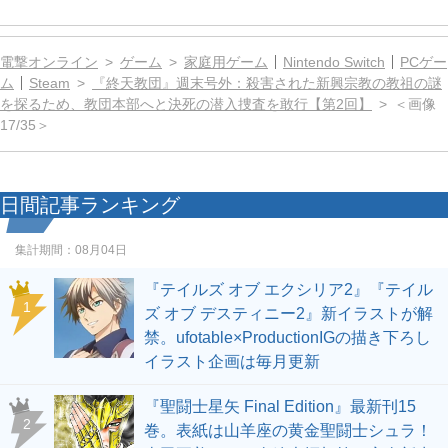
電撃オンライン
ゲーム
家庭用ゲーム
Nintendo Switch
PCゲー
ム
Steam
『終天教団』週末号外：殺害された新興宗教の教祖の謎
を探るため、教団本部へと決死の潜入捜査を敢行【第2回】
＜画像
17/35＞
日間記事ランキング
集計期間：
08月04日
『テイルズ オブ エクシリア2』『テイル
1
ズ オブ デスティニー2』新イラストが解
禁。ufotable×ProductionIGの描き下ろし
イラスト企画は毎月更新
『聖闘士星矢 Final Edition』最新刊15
2
巻。表紙は山羊座の黄金聖闘士シュラ！