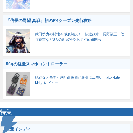
『信長の野望 真戦』初のPKシーズン先行攻略
武田勢力の特性を徹底解説！ 伊達政宗、長野業正、佐
竹義重など8人の新武将やおすすめ編制も
56gの軽量スマホコントローラー
絶妙なオモチャ感と高級感が最高にエモい『abxylute
M4』レビュー
特集
電撃インディー