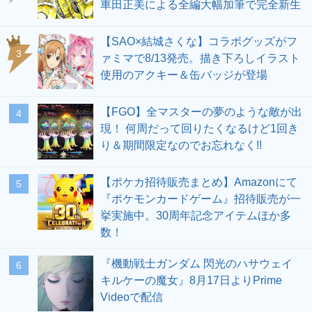
車田正美による全編大幅加筆で完全新生
【SAO×結城さくな】コラボグッズがフ
3
ァミマで8/13発売。描き下ろしイラスト
使用のアクキー＆缶バッジが登場
【FGO】全マスターの夢のような敵が出
4
現！ 何周だって回りたくなるけど1回き
り＆期間限定なのでお忘れなく!!
【ポケカ招待販売まとめ】Amazonにて
5
『ポケモンカードゲーム』招待販売が一
挙実施中。30周年記念アイテムほか多
数！
『機動戦士ガンダム 閃光のハサウェイ
6
キルケーの魔女』8月17日よりPrime
Videoで配信