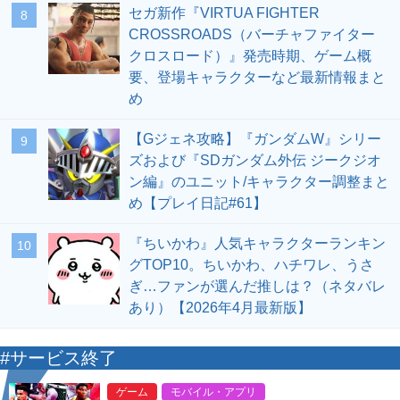
セガ新作『VIRTUA FIGHTER
8
CROSSROADS（バーチャファイター
クロスロード）』発売時期、ゲーム概
要、登場キャラクターなど最新情報まと
め
【Gジェネ攻略】『ガンダムW』シリー
9
ズおよび『SDガンダム外伝 ジークジオ
ン編』のユニット/キャラクター調整まと
め【プレイ日記#61】
『ちいかわ』人気キャラクターランキン
10
グTOP10。ちいかわ、ハチワレ、うさ
ぎ…ファンが選んだ推しは？（ネタバレ
あり）【2026年4月最新版】
#サービス終了
ゲーム
モバイル・アプリ