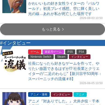
かわいいもの好き女性ライターの『パルワ
ールド』初見プレイ感想。空に輝く美しい
光の線…あれが私が死亡した場所です
2026-08-03 10:50
もっと見る
#インタビュー
ゲーム
家庭用ゲーム
PS5
PS4
Nintendo Switch
Steam
インタビュー
社長になったら好きなゲームを作って、や
りたい放題できるはずが!? 社長業とクリエ
イターの“二足のわらじ”【新川宗平53周年：
スーパーニッチの流儀＃8】
2026-08-05 10:50
アニメ・漫画
インタビュー
アニメ
アニメ『対ありでした。』犬井夕役・千本