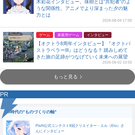
木彩花インタビュー。珠樹とは”共犯者”のよ
うな関係性。アニメでより深まった夕の魅
力とは
2026-08-04 17:00
ゲーム
家庭用ゲーム
インタビュー
【オクトラ8周年インタビュー】『オクトパ
ストラベラーIII』はどうなる？ 踏みしめて
きた旅の足跡がつなげていく未来への展望
2026-08-02 10:50
もっと見る
PR
AI時代の"ものづくりの軸"
PixAI公式コンテスト8冠クリエイター・エル（Eru）さ
んにインタビュー