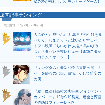
済み枠が有利【ポケモンカードゲーム】
週間記事ランキング
集計期間：
07月29日〜08月04日
人の心とか無いんか？ 赤魚の煮付けを食
1
べたり、しまじろうと泳いだりするハー
トフル映画『ちいかわ 人魚の島のひみ
つ』ネタバレ考察レビュー【電撃スタッ
フコラム：オッシー】
『キングダム』最新80巻の書影公開。カ
2
バーを飾るのは信、蒙恬、そして鎧姿の
羌瘣！
『続・魔法科高校の劣等生 メイジアン・
3
カンパニー』12巻9/10発売。達也と深雪
の物語はフィナーレへ!?