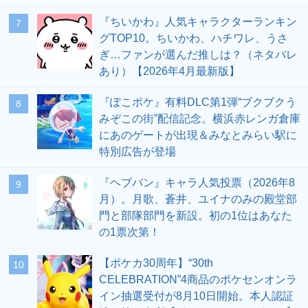
『ちいかわ』人気キャラクターランキン
7
グTOP10。ちいかわ、ハチワレ、うさ
ぎ…ファンが選んだ推しは？（ネタバレ
あり）【2026年4月最新版】
『ぽこポケ』有料DLC第1弾“ブクブクう
8
みぞこの街”配信記念。横浜赤レンガ倉庫
にあのゲートが出現＆みなとみらい駅に
特別広告が登場
『ヘブバン』キャラ人気投票（2026年8
9
月）。月歌、蒼井、ユイナのみの殿堂部
門と部隊部門を新設。初の1位はあなた
の1票次第！
【ポケカ30周年】“30th
10
CELEBRATION”4商品のポケセンオンラ
イン抽選受付が8月10日開始。本人認証