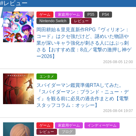
#レビュー
ゲーム
家庭用ゲーム
PS5
PS4
Nintendo Switch
レビュー
岡田耕始＆里見直新作RPG『ヴィリオン：
コード』はクセ強だけど、謎めいた物語や
業が深いキャラ強化が刺さる人にはぶっ刺
さる【おすすめ度：8点／電撃の激押し神ゲ
ー2026】
2026-08-05 12:00
エンタメ
スパイダーマン鑑賞準備RTAしてみた。
『スパイダーマン：ブランド・ニュー・デ
イ』を観る前に必見の過去作まとめ【電撃
スタッフコラム：オッシー】
2026-08-04 19:07
ゲーム
家庭用ゲーム
インディーゲーム
レビュー
ブログ