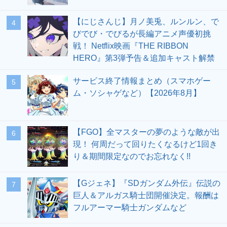
【にじさんじ】月ノ美兎、ルンルン、で
4
びでび・でびるが長編アニメ声優初挑
戦！ Netflix映画『THE RIBBON
HERO』第3弾予告＆追加キャスト解禁
サービス終了情報まとめ（スマホゲー
5
ム・ソシャゲなど）【2026年8月】
【FGO】全マスターの夢のような敵が出
6
現！ 何周だって回りたくなるけど1回き
り＆期間限定なのでお忘れなく!!
【Gジェネ】『SDガンダム外伝』伝説の
7
巨人＆アルガス騎士団開催決定。報酬は
フルアーマー騎士ガンダムなど