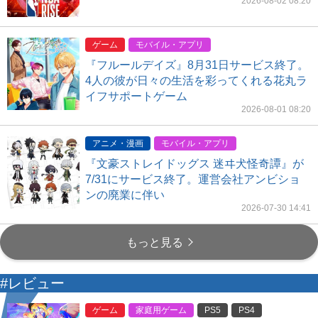
2026-08-02 08:20
ゲーム
モバイル・アプリ
『フルールデイズ』8月31日サービス終了。
4人の彼が日々の生活を彩ってくれる花丸ラ
イフサポートゲーム
2026-08-01 08:20
アニメ・漫画
モバイル・アプリ
『文豪ストレイドッグス 迷ヰ犬怪奇譚』が
7/31にサービス終了。運営会社アンビショ
ンの廃業に伴い
2026-07-30 14:41
もっと見る
#レビュー
ゲーム
家庭用ゲーム
PS5
PS4