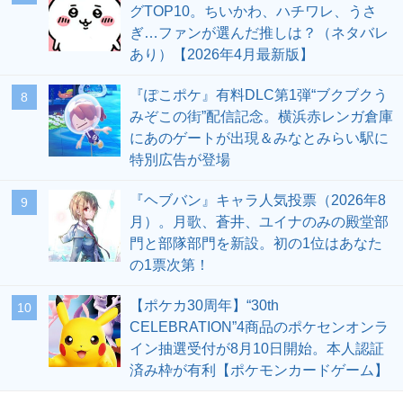
グTOP10。ちいかわ、ハチワレ、うさ
ぎ…ファンが選んだ推しは？（ネタバレ
あり）【2026年4月最新版】
『ぽこポケ』有料DLC第1弾“ブクブクう
8
みぞこの街”配信記念。横浜赤レンガ倉庫
にあのゲートが出現＆みなとみらい駅に
特別広告が登場
『ヘブバン』キャラ人気投票（2026年8
9
月）。月歌、蒼井、ユイナのみの殿堂部
門と部隊部門を新設。初の1位はあなた
の1票次第！
【ポケカ30周年】“30th
10
CELEBRATION”4商品のポケセンオンラ
イン抽選受付が8月10日開始。本人認証
済み枠が有利【ポケモンカードゲーム】