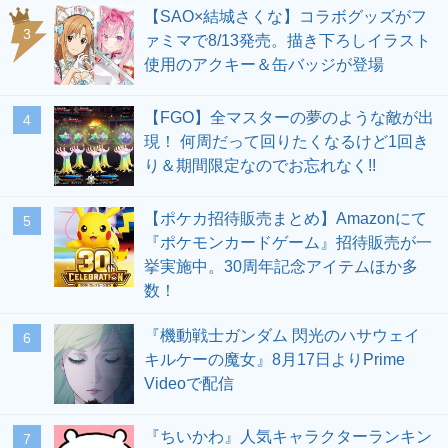
【SAO×結城さくな】コラボグッズがフ
3
ァミマで8/13発売。描き下ろしイラスト
使用のアクキー＆缶バッジが登場
【FGO】全マスターの夢のような敵が出
4
現！ 何周だって回りたくなるけど1回き
り＆期間限定なのでお忘れなく!!
【ポケカ招待販売まとめ】Amazonにて
5
『ポケモンカードゲーム』招待販売が一
挙実施中。30周年記念アイテムほか多
数！
『機動戦士ガンダム 閃光のハサウェイ
6
キルケーの魔女』8月17日よりPrime
Videoで配信
『ちいかわ』人気キャラクターランキン
7