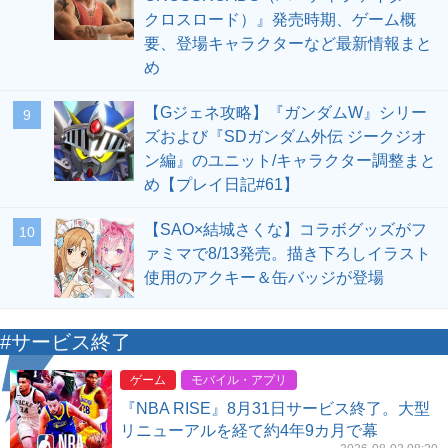
クロスロード）』発売時期、ゲーム概
要、登場キャラクターなど最新情報まと
め
【Gジェネ攻略】『ガンダムW』シリー
9
ズおよび『SDガンダム外伝 ジークジオ
ン編』のユニット/キャラクター調整まと
め【プレイ日記#61】
【SAO×結城さくな】コラボグッズがフ
10
ァミマで8/13発売。描き下ろしイラスト
使用のアクキー＆缶バッジが登場
#サービス終了
ゲーム
モバイル・アプリ
『NBA RISE』8月31日サービス終了。大型
リニューアルを経て約4年9カ月で幕