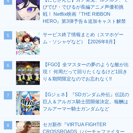
4
びでび・でびるが長編アニメ声優初挑
戦！ Netflix映画『THE RIBBON
HERO』第3弾予告＆追加キャスト解禁
サービス終了情報まとめ（スマホゲー
5
ム・ソシャゲなど）【2026年8月】
【FGO】全マスターの夢のような敵が出
6
現！ 何周だって回りたくなるけど1回き
り＆期間限定なのでお忘れなく!!
【Gジェネ】『SDガンダム外伝』伝説の
7
巨人＆アルガス騎士団開催決定。報酬は
フルアーマー騎士ガンダムなど
セガ新作『VIRTUA FIGHTER
8
CROSSROADS（バーチャファイター