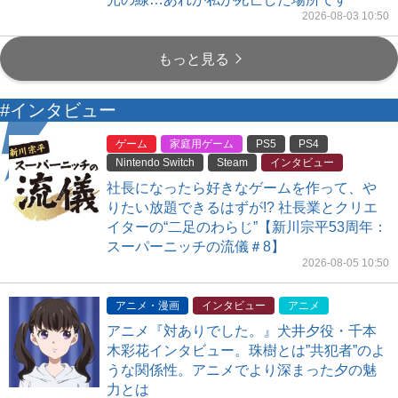
2026-08-03 10:50
もっと見る
#インタビュー
ゲーム
家庭用ゲーム
PS5
PS4
Nintendo Switch
Steam
インタビュー
社長になったら好きなゲームを作って、や
りたい放題できるはずが!? 社長業とクリエ
イターの“二足のわらじ”【新川宗平53周年：
スーパーニッチの流儀＃8】
2026-08-05 10:50
アニメ・漫画
インタビュー
アニメ
アニメ『対ありでした。』犬井夕役・千本
木彩花インタビュー。珠樹とは”共犯者”のよ
うな関係性。アニメでより深まった夕の魅
力とは