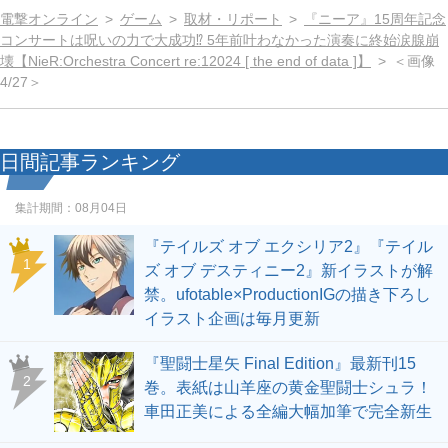
電撃オンライン
ゲーム
取材・リポート
『ニーア』15周年記念
コンサートは呪いの力で大成功⁉ 5年前叶わなかった演奏に終始涙腺崩
壊【NieR:Orchestra Concert re:12024 [ the end of data ]】
＜画像
4/27＞
日間記事ランキング
集計期間：
08月04日
『テイルズ オブ エクシリア2』『テイル
1
ズ オブ デスティニー2』新イラストが解
禁。ufotable×ProductionIGの描き下ろし
イラスト企画は毎月更新
『聖闘士星矢 Final Edition』最新刊15
2
巻。表紙は山羊座の黄金聖闘士シュラ！
車田正美による全編大幅加筆で完全新生