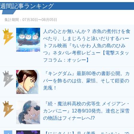
週間記事ランキング
集計期間：
07月30日〜08月05日
人の心とか無いんか？ 赤魚の煮付けを食
1
べたり、しまじろうと泳いだりするハー
トフル映画『ちいかわ 人魚の島のひみ
つ』ネタバレ考察レビュー【電撃スタッ
フコラム：オッシー】
『キングダム』最新80巻の書影公開。カ
2
バーを飾るのは信、蒙恬、そして鎧姿の
羌瘣！
『続・魔法科高校の劣等生 メイジアン・
3
カンパニー』12巻9/10発売。達也と深雪
の物語はフィナーレへ!?
【にじさんじ】月ノ美兎、ルンルン、で