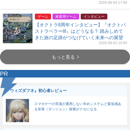
2026-08-04 17:00
ゲーム
家庭用ゲーム
インタビュー
【オクトラ8周年インタビュー】『オクトパ
ストラベラーIII』はどうなる？ 踏みしめて
きた旅の足跡がつなげていく未来への展望
2026-08-02 10:50
もっと見る
PR
『ウィズダフネ』初心者レビュー
スマホゲーの常識が通用しない辛めシステムと緊張感あ
る奈落（ダンジョン）探索がクセになる