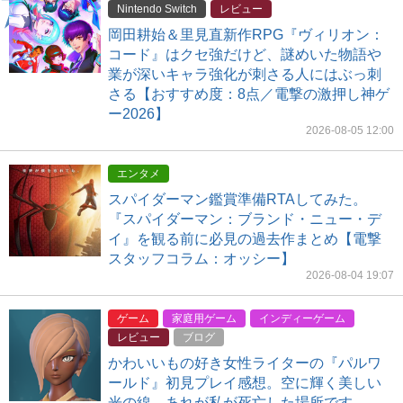
Nintendo Switch
レビュー
岡田耕始＆里見直新作RPG『ヴィリオン：
コード』はクセ強だけど、謎めいた物語や
業が深いキャラ強化が刺さる人にはぶっ刺
さる【おすすめ度：8点／電撃の激押し神ゲ
ー2026】
2026-08-05 12:00
エンタメ
スパイダーマン鑑賞準備RTAしてみた。
『スパイダーマン：ブランド・ニュー・デ
イ』を観る前に必見の過去作まとめ【電撃
スタッフコラム：オッシー】
2026-08-04 19:07
ゲーム
家庭用ゲーム
インディーゲーム
レビュー
ブログ
かわいいもの好き女性ライターの『パルワ
ールド』初見プレイ感想。空に輝く美しい
光の線…あれが私が死亡した場所です