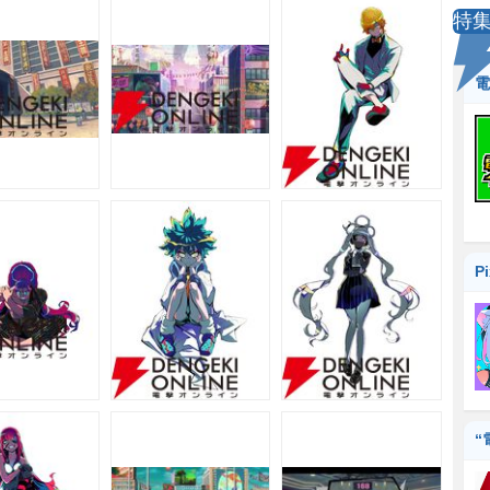
特
電
P
“