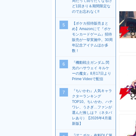
周だって回りたくなるけ
ど1回きり＆期間限定な
のでお忘れなく!!
【ポケカ招待販売まと
5
め】Amazonにて『ポケ
モンカードゲーム』招待
販売が一挙実施中。30周
年記念アイテムほか多
数！
『機動戦士ガンダム 閃
6
光のハサウェイ キルケ
ーの魔女』8月17日より
Prime Videoで配信
『ちいかわ』人気キャラ
7
クターランキング
TOP10。ちいかわ、ハチ
ワレ、うさぎ…ファンが
選んだ推しは？（ネタバ
レあり）【2026年4月最
新版】
『ぽこポケ』有料DLC第