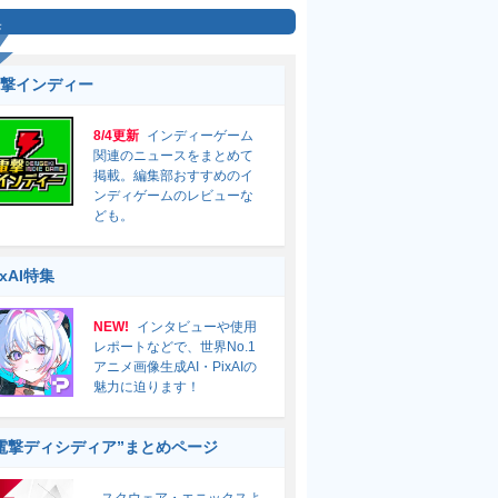
集
撃インディー
8/4更新
インディーゲーム
関連のニュースをまとめて
掲載。編集部おすすめのイ
ンディゲームのレビューな
ども。
ixAI特集
NEW!
インタビューや使用
レポートなどで、世界No.1
アニメ画像生成AI・PixAIの
魅力に迫ります！
電撃ディシディア”まとめページ