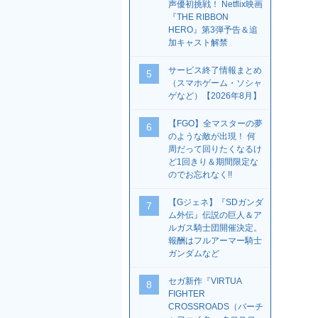
声優初挑戦！ Netflix映画
『THE RIBBON
HERO』第3弾予告＆追
加キャスト解禁
サービス終了情報まとめ
5
（スマホゲーム・ソシャ
ゲなど）【2026年8月】
【FGO】全マスターの夢
6
のような敵が出現！ 何
周だって回りたくなるけ
ど1回きり＆期間限定な
のでお忘れなく!!
【Gジェネ】『SDガンダ
7
ム外伝』伝説の巨人＆ア
ルガス騎士団開催決定。
報酬はフルアーマー騎士
ガンダムなど
セガ新作『VIRTUA
8
FIGHTER
CROSSROADS（バーチ