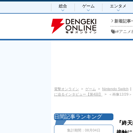
総合
ゲーム
エンタメ
新着記事
#
アニメ
電撃オンライン
ゲーム
Nintendo Switch
に迫るインタビュー【第4回】
＜画像12/29＞
日間記事ランキング
『終天
集計期間：
08月04日
接触に