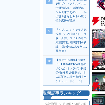
8
1弾“ブクブクうみぞこの
街”配信記念。横浜赤レ
ンガ倉庫にあのゲートが
出現＆みなとみらい駅に
特別広告が登場
『ヘブバン』キャラ人気
9
投票（2026年8月）。月
歌、蒼井、ユイナのみの
殿堂部門と部隊部門を新
設。初の1位はあなたの1
票次第！
【ポケカ30周年】“30th
10
CELEBRATION”4商品の
ポケセンオンライン抽選
受付が8月10日開始。本
人認証済み枠が有利【ポ
ケモンカードゲーム】
週間記事ランキング
集計期間：
07月29日〜08月04日