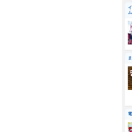
イ
ム
ま
電