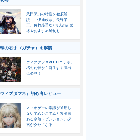
武田勢力の特性を徹底解
説！ 伊達政宗、長野業
正、佐竹義重など8人の新武
将やおすすめ編制も
転の右手（ガチャ）を解説
ウィズダフネ×FF11コラボ。
朽ちた骨から蘇生する演出
は必見！
ウィズダフネ』初心者レビュー
スマホゲーの常識が通用し
ない辛めシステムと緊張感
ある奈落（ダンジョン）探
索がクセになる