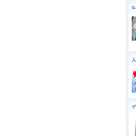
G
人
ゲ