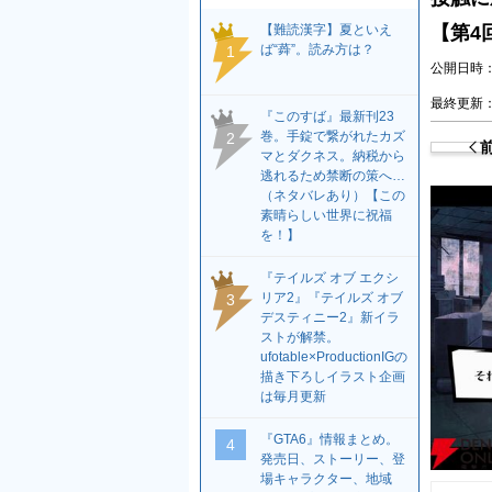
【難読漢字】夏といえ
【第4
ば“蕣”。読み方は？
1
公開日時：2
最終更新：2
『このすば』最新刊23
巻。手錠で繋がれたカズ
2
マとダクネス。納税から
逃れるため禁断の策へ…
（ネタバレあり）【この
素晴らしい世界に祝福
を！】
『テイルズ オブ エクシ
リア2』『テイルズ オブ
3
デスティニー2』新イラ
ストが解禁。
ufotable×ProductionIGの
描き下ろしイラスト企画
は毎月更新
『GTA6』情報まとめ。
4
発売日、ストーリー、登
場キャラクター、地域