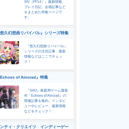
XIV（FF14）』最新情報、
プレイ日記、企画記事など
をまとめた特集ページで
す。
悠久幻想曲リバイバル』シリーズ特集
『悠久幻想曲リバイバル』
シリーズの注目記事、最新
情報などはここでチェッ
ク！
Echoes of Aincrad』特集
『SAO』家庭用ゲーム最新
作『Echoes of Aincrad』の
関連記事を集約。インタビ
ューやレビュー、最新情報
などをチェック！
ンティ・クリエイツ インディーゲー