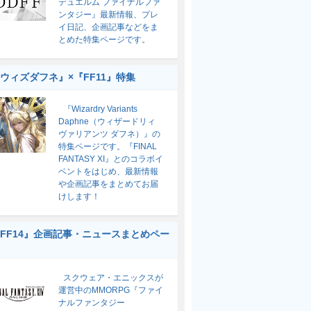
デュエルム ファイナルファ
ンタジー』最新情報、プレ
イ日記、企画記事などをま
とめた特集ページです。
ウィズダフネ』×『FF11』特集
『Wizardry Variants
Daphne（ウィザードリィ
ヴァリアンツ ダフネ）』の
特集ページです。『FINAL
FANTASY XI』とのコラボイ
ベントをはじめ、最新情報
や企画記事をまとめてお届
けします！
FF14』企画記事・ニュースまとめペー
スクウェア・エニックスが
運営中のMMORPG『ファイ
ナルファンタジー