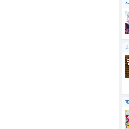
ム
ま
電