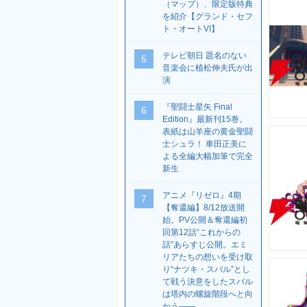
（マップ）、限定版特典
を紹介【グランド・セフ
ト・オートVI】
テレビ朝日 題名のない
5
音楽会に植松伸夫氏が出
演
『聖闘士星矢 Final
6
Edition』最新刊15巻。
表紙は山羊座の黄金聖闘
士シュラ！ 車田正美に
よる全編大幅加筆で完全
新生
アニメ『リゼロ』4期
7
【奪還編】8/12放送開
始。PV公開＆奪還編初
回第12話“これからの
話”あらすじ公開。エミ
リアたちの想いを受け取
り“ナツキ・スバル”とし
て戦う決意をしたスバル
は塔内の螺旋階段へと向
かう――