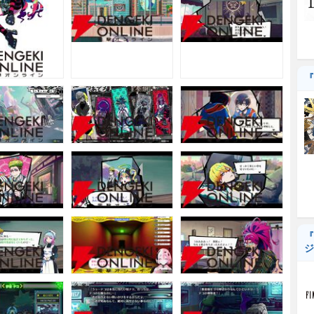
『
『
ジ