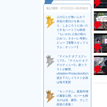
集計期間：
07月31日〜08月06日
人の心とか無いんか？
赤魚の煮付けを食べた
1
り、しまじろうと泳いだ
りするハートフル映画
『ちいかわ 人魚の島の
ひみつ』ネタバレ考察レ
ビュー【電撃スタッフコ
ラム：オッシー】
『テイルズ オブ エクシ
リア2』『テイルズ オブ
2
デスティニー2』新イラ
ストが解禁。
ufotable×ProductionIGの
描き下ろしイラスト企画
は毎月更新
『キングダム』最新80巻
の書影公開。カバーを飾
3
るのは信、蒙恬、そして
鎧姿の羌瘣！