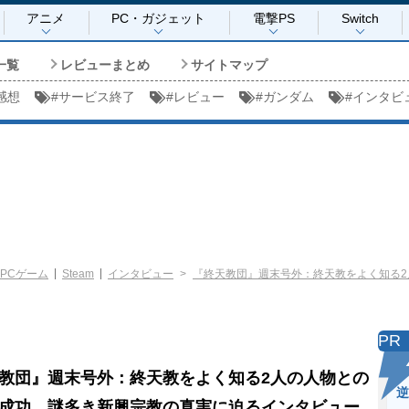
アニメ
PC・ガジェット
電撃PS
Switch
一覧
レビューまとめ
サイトマップ
感想
#
サービス終了
#
レビュー
#
ガンダム
#
インタビ
PCゲーム
Steam
インタビュー
『終天教団』週末号外：終天教をよく知る
PR
教団』週末号外：終天教をよく知る2人の人物との
逆
成功。謎多き新興宗教の真実に迫るインタビュー