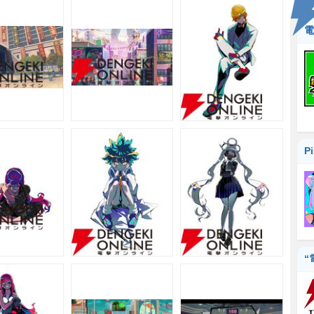
電
P
“