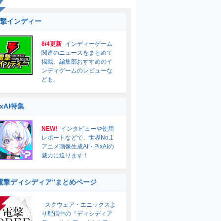
撃インディー
8/4更新
インディーゲーム
関連のニュースをまとめて
掲載。編集部おすすめのイ
ンディゲームのレビューな
ども。
ixAI特集
NEW!
インタビューや使用
レポートなどで、世界No.1
アニメ画像生成AI・PixAIの
魅力に迫ります！
電撃ディシディア”まとめページ
スクウェア・エニックスよ
り配信中の『ディシディア