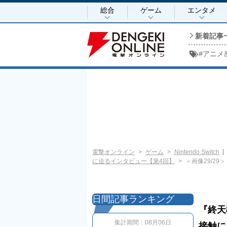
総合
ゲーム
エンタメ
新着記事
#
アニメ
電撃オンライン
ゲーム
Nintendo Switch
に迫るインタビュー【第4回】
＜画像29/29＞
日間記事ランキング
『終天
集計期間：
08月06日
接触に