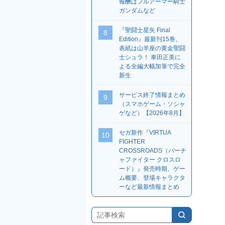
報酬はフルアーマー騎士
ガンダムなど
『聖闘士星矢 Final
8
Edition』最新刊15巻。
表紙は山羊座の黄金聖闘
士シュラ！ 車田正美に
よる全編大幅加筆で完全
新生
サービス終了情報まとめ
9
（スマホゲーム・ソシャ
ゲなど）【2026年8月】
セガ新作『VIRTUA
10
FIGHTER
CROSSROADS（バーチ
ャファイター クロスロ
ード）』発売時期、ゲー
ム概要、登場キャラクタ
ーなど最新情報まとめ