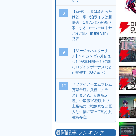
【新作】世界は終わった
8
けど、車中泊ライフは超
快適。1台のバンを我が
家にするコージー終末サ
バイバル『In the Van』
発表
【ジージェネエターナ
9
ル】“SDガンダム外伝ま
つり”が本日開始！ 特別
なログインボーナスなど
が開催中【Gジェネ】
『ファイアーエムブレム
10
万紫千紅』兵種（クラ
ス）まとめ。初級職5
種、中級職10種以上で、
上級職には戦象兵など巨
大な生物に乗って戦う兵
種も存在
週間記事ランキング