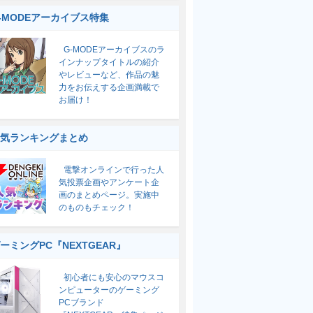
-MODEアーカイブス特集
G-MODEアーカイブスのラ
インナップタイトルの紹介
やレビューなど、作品の魅
力をお伝えする企画満載で
お届け！
気ランキングまとめ
電撃オンラインで行った人
気投票企画やアンケート企
画のまとめページ。実施中
のものもチェック！
ーミングPC『NEXTGEAR』
初心者にも安心のマウスコ
ンピューターのゲーミング
PCブランド