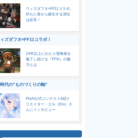
ウィズダフネ×FF11コラボ。
朽ちた骨から蘇生する演出
は必見！
ィズダフネ×FF11コラボ！
24年以上にわたり冒険者を
魅了し続ける『FFXI』の魅
力とは
I時代の"ものづくりの軸"
PixAI公式コンテスト8冠ク
リエイター・エル（Eru）さ
んにインタビュー
集