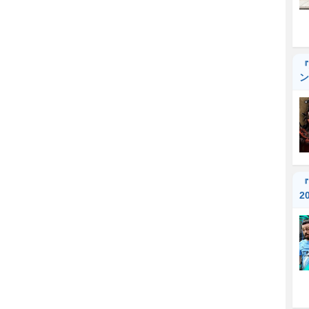
『
ン
『
2