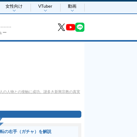
女性向け
VTuber
動画
ュー
2人の人物との接触に成功。謎多き新興宗教の真実
転の右手（ガチャ）を解説