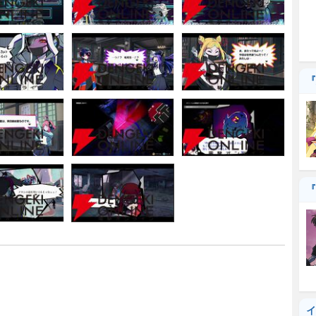
『
『
イ