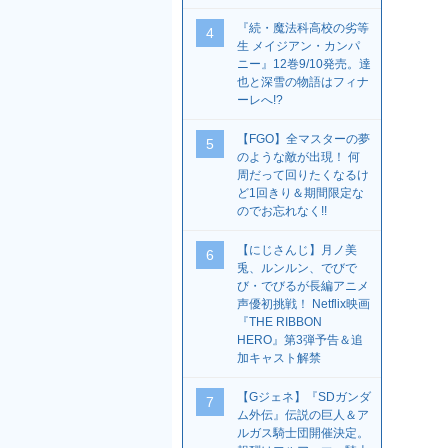
『続・魔法科高校の劣等
4
生 メイジアン・カンパ
ニー』12巻9/10発売。達
也と深雪の物語はフィナ
ーレへ!?
【FGO】全マスターの夢
5
のような敵が出現！ 何
周だって回りたくなるけ
ど1回きり＆期間限定な
のでお忘れなく!!
【にじさんじ】月ノ美
6
兎、ルンルン、でびで
び・でびるが長編アニメ
声優初挑戦！ Netflix映画
『THE RIBBON
HERO』第3弾予告＆追
加キャスト解禁
【Gジェネ】『SDガンダ
7
ム外伝』伝説の巨人＆ア
ルガス騎士団開催決定。