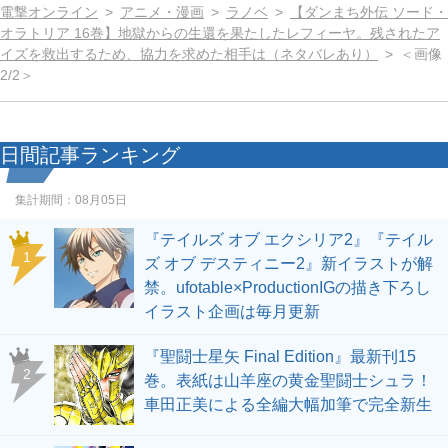
電撃オンライン
アニメ・漫画
ラノベ
【ダンまち外伝 ソード・
オラトリア 16巻】地獄からの生還を果たしたレフィーヤ。残されたア
イズを救出するため、協力を求めた相手は（ネタバレあり）
＜画像
2/2＞
日間記事ランキング
集計期間：
08月05日
『テイルズ オブ エクシリア2』『テイル
1
ズ オブ デスティニー2』新イラストが解
禁。ufotable×ProductionIGの描き下ろし
イラスト企画は毎月更新
『聖闘士星矢 Final Edition』最新刊15
2
巻。表紙は山羊座の黄金聖闘士シュラ！
車田正美による全編大幅加筆で完全新生