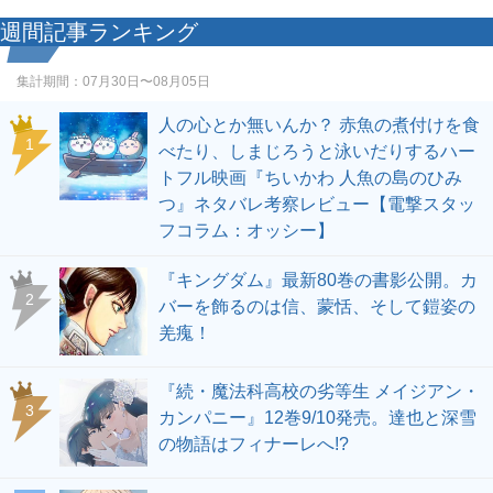
週間記事ランキング
集計期間：
07月30日〜08月05日
人の心とか無いんか？ 赤魚の煮付けを食
1
べたり、しまじろうと泳いだりするハー
トフル映画『ちいかわ 人魚の島のひみ
つ』ネタバレ考察レビュー【電撃スタッ
フコラム：オッシー】
『キングダム』最新80巻の書影公開。カ
2
バーを飾るのは信、蒙恬、そして鎧姿の
羌瘣！
『続・魔法科高校の劣等生 メイジアン・
3
カンパニー』12巻9/10発売。達也と深雪
の物語はフィナーレへ!?