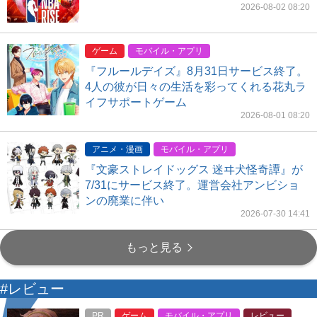
2026-08-02 08:20
ゲーム
モバイル・アプリ
『フルールデイズ』8月31日サービス終了。
4人の彼が日々の生活を彩ってくれる花丸ラ
イフサポートゲーム
2026-08-01 08:20
アニメ・漫画
モバイル・アプリ
『文豪ストレイドッグス 迷ヰ犬怪奇譚』が
7/31にサービス終了。運営会社アンビショ
ンの廃業に伴い
2026-07-30 14:41
もっと見る
#レビュー
PR
ゲーム
モバイル・アプリ
レビュー