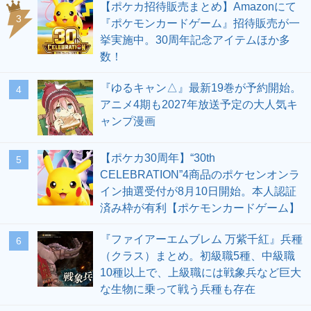
【ポケカ招待販売まとめ】Amazonにて
3
『ポケモンカードゲーム』招待販売が一
挙実施中。30周年記念アイテムほか多
数！
『ゆるキャン△』最新19巻が予約開始。
4
アニメ4期も2027年放送予定の大人気キ
ャンプ漫画
【ポケカ30周年】“30th
5
CELEBRATION”4商品のポケセンオンラ
イン抽選受付が8月10日開始。本人認証
済み枠が有利【ポケモンカードゲーム】
『ファイアーエムブレム 万紫千紅』兵種
6
（クラス）まとめ。初級職5種、中級職
10種以上で、上級職には戦象兵など巨大
な生物に乗って戦う兵種も存在