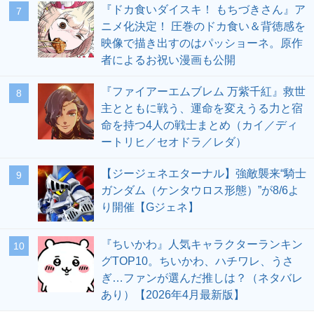
『ドカ食いダイスキ！ もちづきさん』ア
7
ニメ化決定！ 圧巻のドカ食い＆背徳感を
映像で描き出すのはパッショーネ。原作
者によるお祝い漫画も公開
『ファイアーエムブレム 万紫千紅』救世
8
主とともに戦う、運命を変えうる力と宿
命を持つ4人の戦士まとめ（カイ／ディ
ートリヒ／セオドラ／レダ）
【ジージェネエターナル】強敵襲来“騎士
9
ガンダム（ケンタウロス形態）”が8/6よ
り開催【Gジェネ】
『ちいかわ』人気キャラクターランキン
10
グTOP10。ちいかわ、ハチワレ、うさ
ぎ…ファンが選んだ推しは？（ネタバレ
あり）【2026年4月最新版】