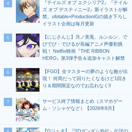
『テイルズ オブ エクシリア2』『テイル
4
ズ オブ デスティニー2』新イラストが解
禁。ufotable×ProductionIGの描き下ろし
イラスト企画は毎月更新
【にじさんじ】月ノ美兎、ルンルン、で
5
びでび・でびるが長編アニメ声優初挑
戦！ Netflix映画『THE RIBBON
HERO』第3弾予告＆追加キャスト解禁
【FGO】全マスターの夢のような敵が出
6
現！ 何周だって回りたくなるけど1回き
り＆期間限定なのでお忘れなく!!
サービス終了情報まとめ（スマホゲー
7
ム・ソシャゲなど）【2026年8月】
【Gジェネ】『SDガンダム外伝』伝説の
8