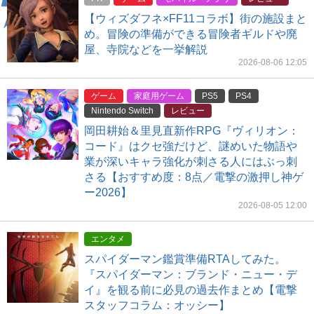
【ウィズダフネ×FF11コラボ】街の施設まと
め。冒険の準備ができる冒険者ギルドや廃
屋、寺院などを一挙解説
2026-08-06 12:05
ゲーム
家庭用ゲーム
PS5
PS4
Nintendo Switch
レビュー
岡田耕始＆里見直新作RPG『ヴィリオン：
コード』はクセ強だけど、謎めいた物語や
業が深いキャラ強化が刺さる人にはぶっ刺
さる【おすすめ度：8点／電撃の激押し神ゲ
ー2026】
2026-08-05 12:00
エンタメ
スパイダーマン鑑賞準備RTAしてみた。
『スパイダーマン：ブランド・ニュー・デ
イ』を観る前に必見の過去作まとめ【電撃
スタッフコラム：オッシー】