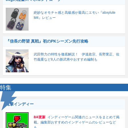
絶妙なオモチャ感と高級感が最高にエモい『abxylute
M4』レビュー
『信長の野望 真戦』初のPKシーズン先行攻略
武田勢力の特性を徹底解説！ 伊達政宗、長野業正、佐
竹義重など8人の新武将やおすすめ編制も
特集
電撃インディー
8/4更新
インディーゲーム関連のニュースをまとめて掲
載。編集部おすすめのインディゲームのレビューなど
も。