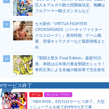
巨人＆アルガス騎士団開催決定。報酬は
フルアーマー騎士ガンダムなど
セガ新作『VIRTUA FIGHTER
9
CROSSROADS（バーチャファイター
クロスロード）』発売時期、ゲーム概
要、登場キャラクターなど最新情報まと
め
『聖闘士星矢 Final Edition』最新刊15
10
巻。表紙は山羊座の黄金聖闘士シュラ！
車田正美による全編大幅加筆で完全新生
#サービス終了
ゲーム
モバイル・アプリ
『NBA RISE』8月31日サービス終了。大型
リニューアルを経て約4年9カ月で幕