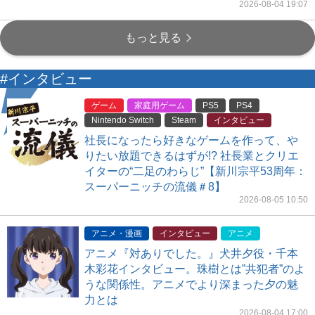
2026-08-04 19:07
もっと見る
#インタビュー
ゲーム
家庭用ゲーム
PS5
PS4
Nintendo Switch
Steam
インタビュー
社長になったら好きなゲームを作って、や
りたい放題できるはずが!? 社長業とクリエ
イターの“二足のわらじ”【新川宗平53周年：
スーパーニッチの流儀＃8】
2026-08-05 10:50
アニメ・漫画
インタビュー
アニメ
アニメ『対ありでした。』犬井夕役・千本
木彩花インタビュー。珠樹とは”共犯者”のよ
うな関係性。アニメでより深まった夕の魅
力とは
2026-08-04 17:00