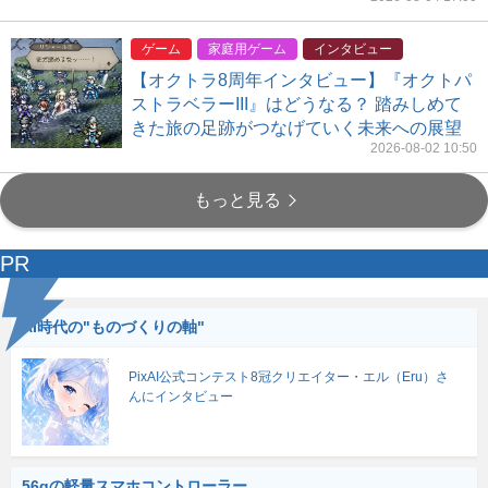
ゲーム
家庭用ゲーム
インタビュー
【オクトラ8周年インタビュー】『オクトパ
ストラベラーIII』はどうなる？ 踏みしめて
きた旅の足跡がつなげていく未来への展望
2026-08-02 10:50
もっと見る
PR
AI時代の"ものづくりの軸"
PixAI公式コンテスト8冠クリエイター・エル（Eru）さ
んにインタビュー
56gの軽量スマホコントローラー