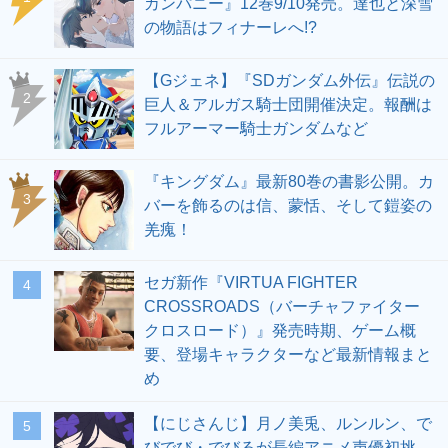
カンパニー』12巻9/10発売。達也と深雪
の物語はフィナーレへ!?
【Gジェネ】『SDガンダム外伝』伝説の
2
巨人＆アルガス騎士団開催決定。報酬は
フルアーマー騎士ガンダムなど
『キングダム』最新80巻の書影公開。カ
3
バーを飾るのは信、蒙恬、そして鎧姿の
羌瘣！
セガ新作『VIRTUA FIGHTER
4
CROSSROADS（バーチャファイター
クロスロード）』発売時期、ゲーム概
要、登場キャラクターなど最新情報まと
め
【にじさんじ】月ノ美兎、ルンルン、で
5
びでび・でびるが長編アニメ声優初挑