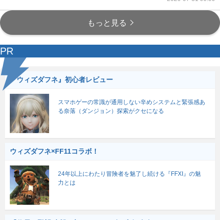
もっと見る
PR
『ウィズダフネ』初心者レビュー
スマホゲーの常識が通用しない辛めシステムと緊張感あ
る奈落（ダンジョン）探索がクセになる
ウィズダフネ×FF11コラボ！
24年以上にわたり冒険者を魅了し続ける『FFXI』の魅
力とは