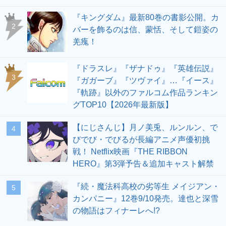
『キングダム』最新80巻の書影公開。カ
2
バーを飾るのは信、蒙恬、そして鎧姿の
羌瘣！
『ドラスレ』『ザナドゥ』『英雄伝説』
3
『ガガーブ』『ツヴァイ』…『イース』
『軌跡』以外のファルコム作品ランキン
グTOP10【2026年最新版】
【にじさんじ】月ノ美兎、ルンルン、で
4
びでび・でびるが長編アニメ声優初挑
戦！ Netflix映画『THE RIBBON
HERO』第3弾予告＆追加キャスト解禁
『続・魔法科高校の劣等生 メイジアン・
5
カンパニー』12巻9/10発売。達也と深雪
の物語はフィナーレへ!?