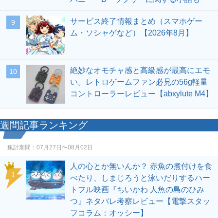
サービス終了情報まとめ（スマホゲー
9
ム・ソシャゲなど）【2026年8月】
絶妙なオモチャ感と高級感が最高にエモ
10
い。レトロゲームファン必見の56g軽量
コントローラーレビュー【abxylute M4】
週間記事ランキング
集計期間：
07月27日〜08月02日
人の心とか無いんか？ 赤魚の煮付けを食
1
べたり、しまじろうと泳いだりするハー
トフル映画『ちいかわ 人魚の島のひみ
つ』ネタバレ考察レビュー【電撃スタッ
フコラム：オッシー】