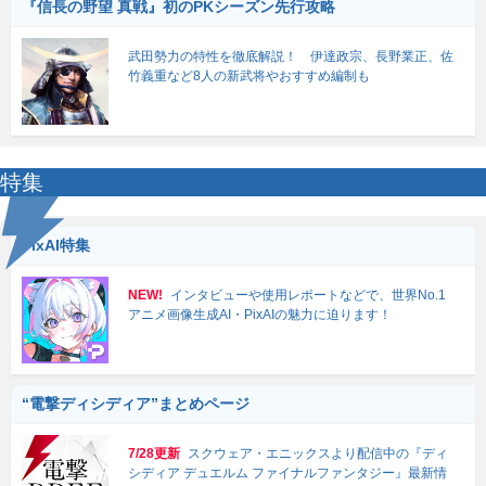
『信長の野望 真戦』初のPKシーズン先行攻略
武田勢力の特性を徹底解説！ 伊達政宗、長野業正、佐
竹義重など8人の新武将やおすすめ編制も
特集
PixAI特集
NEW!
インタビューや使用レポートなどで、世界No.1
アニメ画像生成AI・PixAIの魅力に迫ります！
“電撃ディシディア”まとめページ
7/28更新
スクウェア・エニックスより配信中の『ディ
シディア デュエルム ファイナルファンタジー』最新情