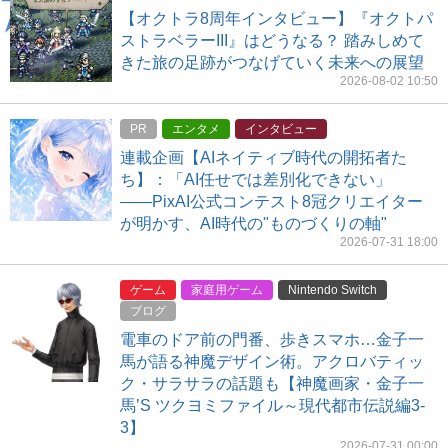
【オクトラ8周年インタビュー】『オクトパ
ストラベラーIII』はどうなる？ 踏みしめて
きた旅の足跡がつなげていく未来への展望
2026-08-02 10:50
PR
エンタメ
インタビュー
連載企画【AIネイティブ時代の開拓者た
ち】：「AI任せでは差別化できない」
――PixAI公式コンテスト8冠クリエイター
が明かす、AI時代の"ものづくりの軸"
2026-07-31 18:00
ゲーム
家庭用ゲーム
Nintendo Switch
ブログ
電車のドア前の門番、歩きスマホ…金子一
馬が語る神魔デザイン術。アクロバティッ
ク・サラサラの話題も【神魔画家・金子一
馬’S ツクヨミファイル～現代都市伝説編3-
3】
2026-07-31 00:00