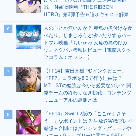
戦！ Netflix映画『THE RIBBON
HERO』第3弾予告＆追加キャスト解禁
人の心とか無いんか？ 赤魚の煮付けを食
6
べたり、しまじろうと泳いだりするハー
トフル映画『ちいかわ 人魚の島のひみ
つ』ネタバレ考察レビュー【電撃スタッ
フコラム：オッシー】
【FF14】吉田直樹P/Dインタビュー。
7
『FF7』コラボを8.0で行う理由は？
MT、STの勉強は今から必要なのか？ 開
発チームの終わりなき挑戦、コンテンツ
リニューアルの裏側とは
『FF14』Switch2版の「ここがよさそ
8
う！」なポイントは？ 生放送実機プレイ
感想＋合間にはダンシング・グリーンや
ハニー・B・ラブリーに関する小話も