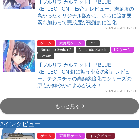
【ブルリフ カルテット】『BLUE
REFLECTION TIE/帝』レビュー。満足度の
高かったオリジナル版から、さらに追加要
素も加わって完成度が飛躍的に進化！
2026-08-02 12:00
ゲーム
家庭用ゲーム
PS5
Nintendo Switch 2
Nintendo Switch
PCゲーム
Steam
【ブルリフ カルテット】『BLUE
REFLECTION 幻に舞う少女の剣』レビュ
ー。テクスチャの高解像度化でシリーズの
原点が鮮やかによみがえる！
2026-08-01 12:00
もっと見る
#インタビュー
ゲーム
家庭用ゲーム
インタビュー