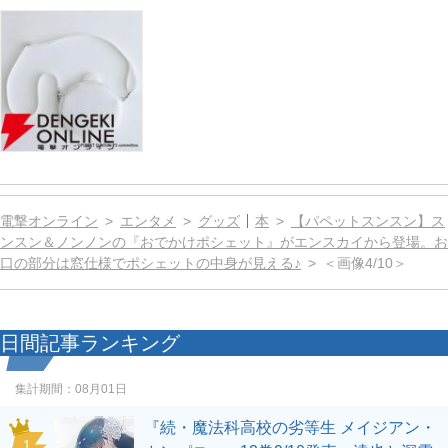
電撃オンライン
エンタメ
グッズ
本
【パペットスンスン】ス
ンスン＆ノンノンの『おでかけポシェット』がエンスカイから登場。お
口の部分は窓仕様でポシェットの中身が見える♪
＜画像4/10＞
日間記事ランキング
集計期間：
08月01日
『続・魔法科高校の劣等生 メイジアン・
1