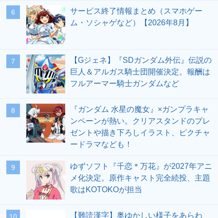
サービス終了情報まとめ（スマホゲー
6
ム・ソシャゲなど）【2026年8月】
【Gジェネ】『SDガンダム外伝』伝説の
7
巨人＆アルガス騎士団開催決定。報酬は
フルアーマー騎士ガンダムなど
『ガンダム 水星の魔女』×ガンプラキャ
8
ンペーンが熱い。クリアスタンドのプレ
ゼントや描き下ろしイラスト、ピクチャ
ードラマなども！
ゆずソフト『千恋＊万花』が2027年アニ
9
メ化決定。原作キャスト完全続投、主題
歌はKOTOKOが担当
【難読漢字】奥ゆかしい様子をあらわ
10