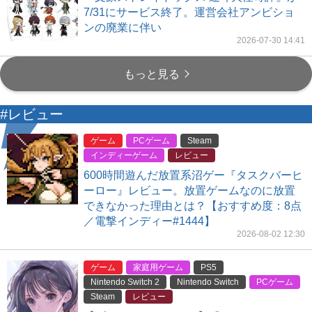
7/31にサービス終了。運営会社アンビショ
ンの廃業に伴い
2026-07-30 14:41
もっと見る
#レビュー
ゲーム
PCゲーム
Steam
インディーゲーム
レビュー
600時間遊んだ放置系沼ゲー『タスクバーヒ
ーロー』レビュー。放置ゲームなのに放置
できなかった理由とは？【おすすめ度：8点
／電撃インディー#1444】
2026-08-02 12:30
ゲーム
家庭用ゲーム
PS5
Nintendo Switch 2
Nintendo Switch
PCゲーム
Steam
レビュー