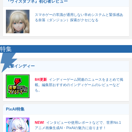
『ウィズダフネ』初心者レビュー
スマホゲーの常識が通用しない辛めシステムと緊張感あ
る奈落（ダンジョン）探索がクセになる
特集
電撃インディー
8/4更新
インディーゲーム関連のニュースをまとめて掲
載。編集部おすすめのインディゲームのレビューなど
も。
PixAI特集
NEW!
インタビューや使用レポートなどで、世界No.1
アニメ画像生成AI・PixAIの魅力に迫ります！