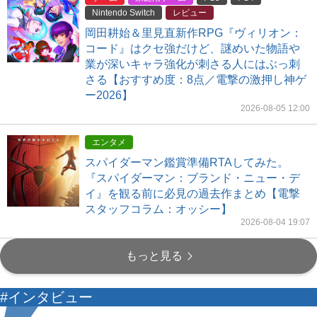
Nintendo Switch
レビュー
岡田耕始＆里見直新作RPG『ヴィリオン：
コード』はクセ強だけど、謎めいた物語や
業が深いキャラ強化が刺さる人にはぶっ刺
さる【おすすめ度：8点／電撃の激押し神ゲ
ー2026】
2026-08-05 12:00
エンタメ
スパイダーマン鑑賞準備RTAしてみた。
『スパイダーマン：ブランド・ニュー・デ
イ』を観る前に必見の過去作まとめ【電撃
スタッフコラム：オッシー】
2026-08-04 19:07
もっと見る
#インタビュー