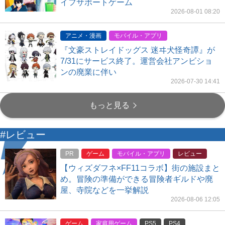
イフサポートゲーム
2026-08-01 08:20
アニメ・漫画
モバイル・アプリ
『文豪ストレイドッグス 迷ヰ犬怪奇譚』が
7/31にサービス終了。運営会社アンビショ
ンの廃業に伴い
2026-07-30 14:41
もっと見る
#レビュー
PR
ゲーム
モバイル・アプリ
レビュー
【ウィズダフネ×FF11コラボ】街の施設まと
め。冒険の準備ができる冒険者ギルドや廃
屋、寺院などを一挙解説
2026-08-06 12:05
ゲーム
家庭用ゲーム
PS5
PS4