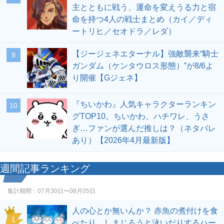
主とともに戦う、運命を変えうる力と宿
命を持つ4人の戦士まとめ（カイ／ディ
ートリヒ／セオドラ／レダ）
【ジージェネエターナル】強敵襲来“騎士
9
ガンダム（ケンタウロス形態）”が8/6よ
り開催【Gジェネ】
『ちいかわ』人気キャラクターランキン
10
グTOP10。ちいかわ、ハチワレ、うさ
ぎ…ファンが選んだ推しは？（ネタバレ
あり）【2026年4月最新版】
週間記事ランキング
集計期間：
07月30日〜08月05日
人の心とか無いんか？ 赤魚の煮付けを食
1
べたり、しまじろうと泳いだりするハー