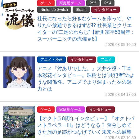
ゲーム
家庭用ゲーム
PS5
PS4
Nintendo Switch
Steam
インタビュー
社長になったら好きなゲームを作って、や
りたい放題できるはずが!? 社長業とクリエ
イターの“二足のわらじ”【新川宗平53周年：
スーパーニッチの流儀＃8】
2026-08-05 10:50
アニメ・漫画
インタビュー
アニメ
アニメ『対ありでした。』犬井夕役・千本
木彩花インタビュー。珠樹とは”共犯者”のよ
うな関係性。アニメでより深まった夕の魅
力とは
2026-08-04 17:00
ゲーム
家庭用ゲーム
インタビュー
【オクトラ8周年インタビュー】『オクトパ
ストラベラーIII』はどうなる？ 踏みしめて
きた旅の足跡がつなげていく未来への展望
2026-08-02 10:50