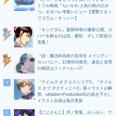
トフル映画『ちいかわ 人魚の島のひみ
つ』ネタバレ考察レビュー【電撃スタッ
フコラム：オッシー】
『キングダム』最新80巻の書影公開。カ
2
バーを飾るのは信、蒙恬、そして鎧姿の
羌瘣！
『続・魔法科高校の劣等生 メイジアン・
3
カンパニー』12巻9/10発売。達也と深雪
の物語はフィナーレへ!?
『テイルズ オブ エクシリア2』『テイル
4
ズ オブ デスティニー2』新イラストが解
禁。ufotable×ProductionIGの描き下ろし
イラスト企画は毎月更新
【にじさんじ】月ノ美兎、ルンルン、で
5