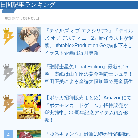
日間記事ランキング
集計期間：
08月05日
『テイルズ オブ エクシリア2』『テイル
1
ズ オブ デスティニー2』新イラストが解
禁。ufotable×ProductionIGの描き下ろし
イラスト企画は毎月更新
『聖闘士星矢 Final Edition』最新刊15
2
巻。表紙は山羊座の黄金聖闘士シュラ！
車田正美による全編大幅加筆で完全新生
【ポケカ招待販売まとめ】Amazonにて
3
『ポケモンカードゲーム』招待販売が一
挙実施中。30周年記念アイテムほか多
数！
『ゆるキャン△』最新19巻が予約開始。
4