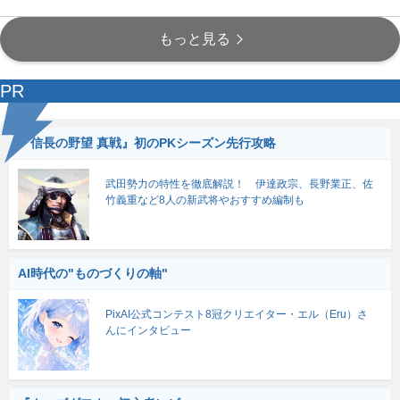
もっと見る
PR
『信長の野望 真戦』初のPKシーズン先行攻略
武田勢力の特性を徹底解説！ 伊達政宗、長野業正、佐
竹義重など8人の新武将やおすすめ編制も
AI時代の"ものづくりの軸"
PixAI公式コンテスト8冠クリエイター・エル（Eru）さ
んにインタビュー