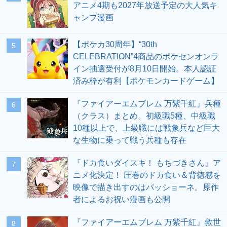
アニメ4期も2027年放送予定の大人気キ
ャンプ漫画
【ポケカ30周年】“30th
5
CELEBRATION”4商品のポケセンオンラ
イン抽選受付が8月10日開始。本人認証
済み枠が有利【ポケモンカードゲーム】
『ファイアーエムブレム 万紫千紅』兵種
6
（クラス）まとめ。初級職5種、中級職
10種以上で、上級職には戦象兵など巨大
な生物に乗って戦う兵種も存在
『ドカ食いダイスキ！ もちづきさん』ア
7
ニメ化決定！ 圧巻のドカ食い＆背徳感を
映像で描き出すのはパッショーネ。原作
者によるお祝い漫画も公開
『ファイアーエムブレム 万紫千紅』救世
8