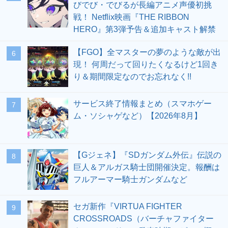
びでび・でびるが長編アニメ声優初挑
戦！ Netflix映画『THE RIBBON
HERO』第3弾予告＆追加キャスト解禁
【FGO】全マスターの夢のような敵が出
6
現！ 何周だって回りたくなるけど1回き
り＆期間限定なのでお忘れなく!!
サービス終了情報まとめ（スマホゲー
7
ム・ソシャゲなど）【2026年8月】
【Gジェネ】『SDガンダム外伝』伝説の
8
巨人＆アルガス騎士団開催決定。報酬は
フルアーマー騎士ガンダムなど
セガ新作『VIRTUA FIGHTER
9
CROSSROADS（バーチャファイター