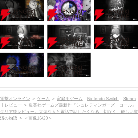
電撃オンライン
ゲーム
家庭用ゲーム
Nintendo Switch
Steam
レビュー
集英社ゲームズ最新作『シュレディンガーズ・コール』
クリア後レビュー。大切な人と電話で話したくなる、切なく、優しい救
済の物語
＜画像16/29＞