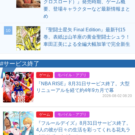
クロスロード）』発売時期、ゲーム概
要、登場キャラクターなど最新情報まと
め
『聖闘士星矢 Final Edition』最新刊15
10
巻。表紙は山羊座の黄金聖闘士シュラ！
車田正美による全編大幅加筆で完全新生
#サービス終了
ゲーム
モバイル・アプリ
『NBA RISE』8月31日サービス終了。大型
リニューアルを経て約4年9カ月で幕
2026-08-02 08:20
ゲーム
モバイル・アプリ
『フルールデイズ』8月31日サービス終了。
4人の彼が日々の生活を彩ってくれる花丸ラ