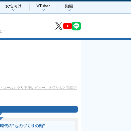
女性向け
VTuber
動画
ュー
・コール』クリア後レビュー。大切な人と電話で
I時代の"ものづくりの軸"