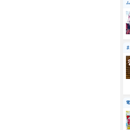
ム
ま
電