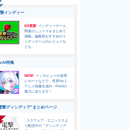
撃インディー
8/4更新
インディーゲーム
関連のニュースをまとめて
掲載。編集部おすすめのイ
ンディゲームのレビューな
ども。
ixAI特集
NEW!
インタビューや使用
レポートなどで、世界No.1
アニメ画像生成AI・PixAIの
魅力に迫ります！
電撃ディシディア”まとめページ
スクウェア・エニックスよ
り配信中の『ディシディア