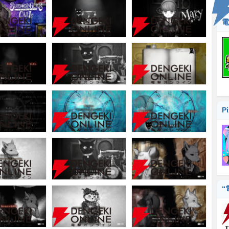
電
P
“