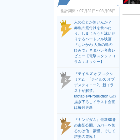
集計期間：
07月31日〜08月06日
人の心とか無いんか？
赤魚の煮付けを食べた
1
り、しまじろうと泳いだ
りするハートフル映画
『ちいかわ 人魚の島の
ひみつ』ネタバレ考察レ
ビュー【電撃スタッフコ
ラム：オッシー】
『テイルズ オブ エクシ
リア2』『テイルズ オブ
2
デスティニー2』新イラ
ストが解禁。
ufotable×ProductionIGの
描き下ろしイラスト企画
は毎月更新
『キングダム』最新80巻
の書影公開。カバーを飾
3
るのは信、蒙恬、そして
鎧姿の羌瘣！