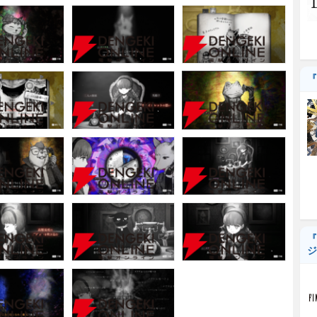
『
『
ジ