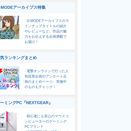
-MODEアーカイブス特集
G-MODEアーカイブスのラ
インナップタイトルの紹介
やレビューなど、作品の魅
力をお伝えする企画満載で
お届け！
気ランキングまとめ
電撃オンラインで行った人
気投票企画やアンケート企
画のまとめページ。実施中
のものもチェック！
ーミングPC『NEXTGEAR』
初心者にも安心のマウスコ
ンピューターのゲーミング
PCブランド