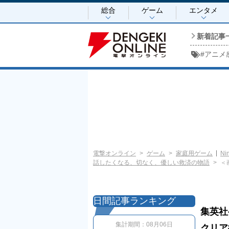
総合
ゲーム
エンタメ
新着記事
#
アニメ
電撃オンライン
ゲーム
家庭用ゲーム
Ni
話したくなる、切なく、優しい救済の物語
＜
日間記事ランキング
集英社
集計期間：
08月06日
クリア