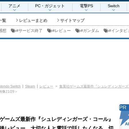
アニメ
PC・ガジェット
電撃PS
Switch
一覧
レビューまとめ
サイトマップ
感想
#
サービス終了
#
レビュー
#
ガンダム
#
インタビ
ntendo Switch
Steam
レビュー
集英社ゲームズ最新作『シュレディンガーズ
画像21/29＞
PR
ゲームズ最新作『シュレディンガーズ・コール』
A
後レビュー。大切な人と電話で話したくなる、切