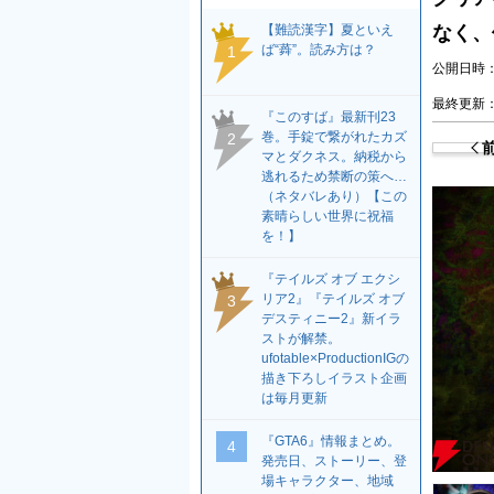
【難読漢字】夏といえ
なく、
ば“蕣”。読み方は？
1
公開日時：2
最終更新：2
『このすば』最新刊23
巻。手錠で繋がれたカズ
2
マとダクネス。納税から
逃れるため禁断の策へ…
（ネタバレあり）【この
素晴らしい世界に祝福
を！】
『テイルズ オブ エクシ
リア2』『テイルズ オブ
3
デスティニー2』新イラ
ストが解禁。
ufotable×ProductionIGの
描き下ろしイラスト企画
は毎月更新
『GTA6』情報まとめ。
4
発売日、ストーリー、登
場キャラクター、地域