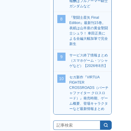
報酬はフルアーマー騎士
ガンダムなど
『聖闘士星矢 Final
8
Edition』最新刊15巻。
表紙は山羊座の黄金聖闘
士シュラ！ 車田正美に
よる全編大幅加筆で完全
新生
サービス終了情報まとめ
9
（スマホゲーム・ソシャ
ゲなど）【2026年8月】
セガ新作『VIRTUA
10
FIGHTER
CROSSROADS（バーチ
ャファイター クロスロ
ード）』発売時期、ゲー
ム概要、登場キャラクタ
ーなど最新情報まとめ