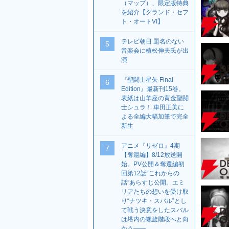
（マップ）、限定版特典
を紹介【グランド・セフ
ト・オートVI】
テレビ朝日 題名のない
5
音楽会に植松伸夫氏が出
演
『聖闘士星矢 Final
6
Edition』最新刊15巻。
表紙は山羊座の黄金聖闘
士シュラ！ 車田正美に
よる全編大幅加筆で完全
新生
アニメ『リゼロ』4期
7
【奪還編】8/12放送開
始。PV公開＆奪還編初
回第12話“これからの
話”あらすじ公開。エミ
リアたちの想いを受け取
り“ナツキ・スバル”とし
て戦う決意をしたスバル
は塔内の螺旋階段へと向
かう――