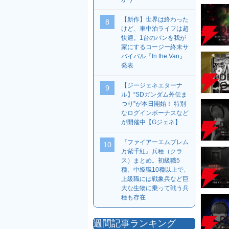
【新作】世界は終わった
8
けど、車中泊ライフは超
快適。1台のバンを我が
家にするコージー終末サ
バイバル『In the Van』
発表
【ジージェネエターナ
9
ル】“SDガンダム外伝ま
つり”が本日開始！ 特別
なログインボーナスなど
が開催中【Gジェネ】
『ファイアーエムブレム
10
万紫千紅』兵種（クラ
ス）まとめ。初級職5
種、中級職10種以上で、
上級職には戦象兵など巨
大な生物に乗って戦う兵
種も存在
週間記事ランキング