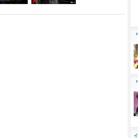
『
『
イ