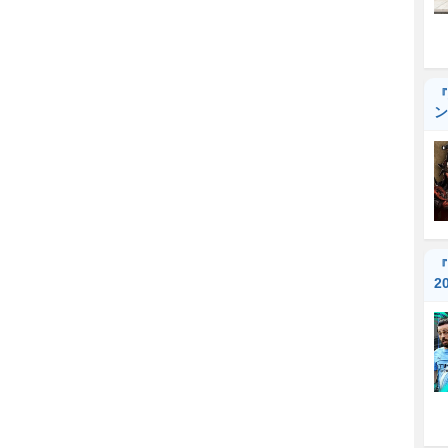
『
ン
『
2