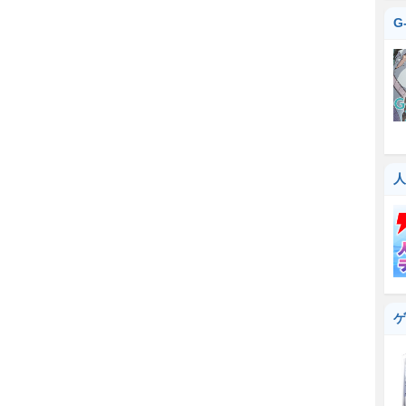
G
人
ゲ