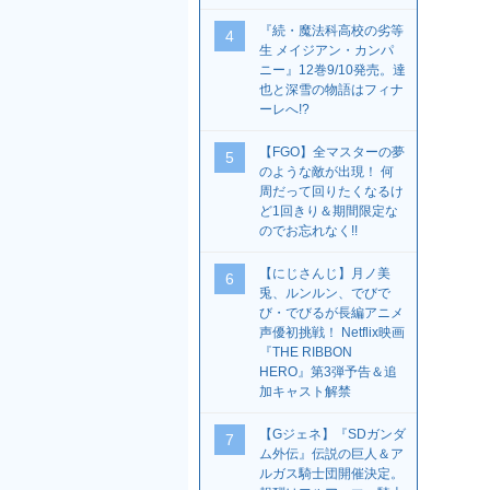
『続・魔法科高校の劣等
4
生 メイジアン・カンパ
ニー』12巻9/10発売。達
也と深雪の物語はフィナ
ーレへ!?
【FGO】全マスターの夢
5
のような敵が出現！ 何
周だって回りたくなるけ
ど1回きり＆期間限定な
のでお忘れなく!!
【にじさんじ】月ノ美
6
兎、ルンルン、でびで
び・でびるが長編アニメ
声優初挑戦！ Netflix映画
『THE RIBBON
HERO』第3弾予告＆追
加キャスト解禁
【Gジェネ】『SDガンダ
7
ム外伝』伝説の巨人＆ア
ルガス騎士団開催決定。