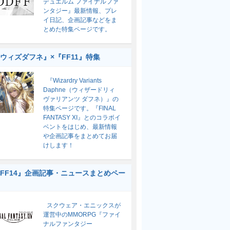
デュエルム ファイナルファ
ンタジー』最新情報、プレ
イ日記、企画記事などをま
とめた特集ページです。
ウィズダフネ』×『FF11』特集
『Wizardry Variants
Daphne（ウィザードリィ
ヴァリアンツ ダフネ）』の
特集ページです。『FINAL
FANTASY XI』とのコラボイ
ベントをはじめ、最新情報
や企画記事をまとめてお届
けします！
FF14』企画記事・ニュースまとめペー
スクウェア・エニックスが
運営中のMMORPG『ファイ
ナルファンタジー