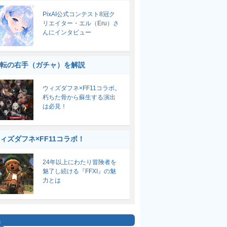
PixAI公式コンテスト8冠ク
リエイター・エル（Eru）さ
んにインタビュー
転の右手（ガチャ）を解説
ウィズダフネ×FF11コラボ。
朽ちた骨から蘇生する演出
は必見！
ィズダフネ×FF11コラボ！
24年以上にわたり冒険者を
魅了し続ける『FFXI』の魅
力とは
集