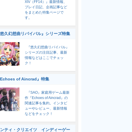
XIV（FF14）』最新情報、
プレイ日記、企画記事など
をまとめた特集ページで
す。
悠久幻想曲リバイバル』シリーズ特集
『悠久幻想曲リバイバル』
シリーズの注目記事、最新
情報などはここでチェッ
ク！
Echoes of Aincrad』特集
『SAO』家庭用ゲーム最新
作『Echoes of Aincrad』の
関連記事を集約。インタビ
ューやレビュー、最新情報
などをチェック！
ンティ・クリエイツ インディーゲー