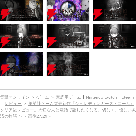
電撃オンライン
ゲーム
家庭用ゲーム
Nintendo Switch
Steam
レビュー
集英社ゲームズ最新作『シュレディンガーズ・コール』
クリア後レビュー。大切な人と電話で話したくなる、切なく、優しい救
済の物語
＜画像27/29＞