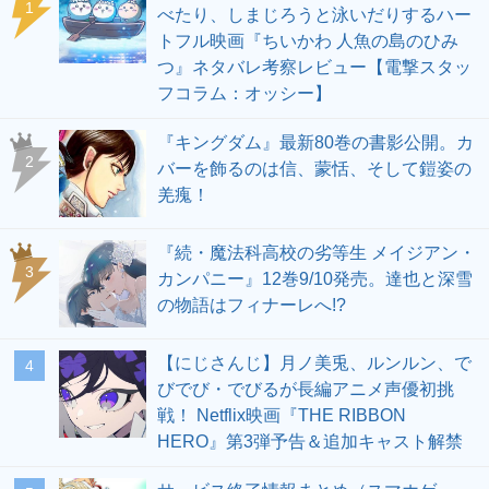
1
べたり、しまじろうと泳いだりするハー
トフル映画『ちいかわ 人魚の島のひみ
つ』ネタバレ考察レビュー【電撃スタッ
フコラム：オッシー】
『キングダム』最新80巻の書影公開。カ
2
バーを飾るのは信、蒙恬、そして鎧姿の
羌瘣！
『続・魔法科高校の劣等生 メイジアン・
3
カンパニー』12巻9/10発売。達也と深雪
の物語はフィナーレへ!?
【にじさんじ】月ノ美兎、ルンルン、で
4
びでび・でびるが長編アニメ声優初挑
戦！ Netflix映画『THE RIBBON
HERO』第3弾予告＆追加キャスト解禁