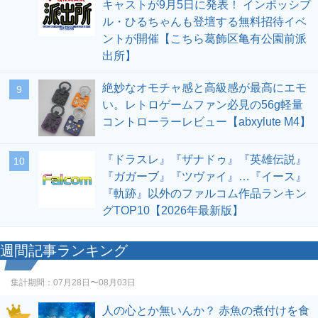
キャストが9月5日に発表！ インポッシブ
ル・ひるちゃんも登壇する無料招待イベ
ントが開催【こちら葛飾区亀有公園前派
出所】
絶妙なオモチャ感と高級感が最高にエモ
9
い。レトロゲームファン必見の56g軽量
コントローラーレビュー【abxylute M4】
『ドラスレ』『ザナドゥ』『英雄伝説』
10
『ガガーブ』『ツヴァイ』…『イース』
『軌跡』以外のファルコム作品ランキン
グTOP10【2026年最新版】
週間記事ランキング
集計期間：
07月28日〜08月03日
人の心とか無いんか？ 赤魚の煮付けを食