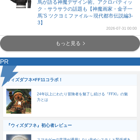
馬が語る神魔デザイン術。アクロバティッ
ク・サラサラの話題も【神魔画家・金子一
馬’S ツクヨミファイル～現代都市伝説編3-
3】
2026-07-31 00:00
もっと見る
PR
ウィズダフネ×FF11コラボ！
24年以上にわたり冒険者を魅了し続ける『FFXI』の魅
力とは
『ウィズダフネ』初心者レビュー
スマホゲーの常識が通用しない辛めシステムと緊張感あ