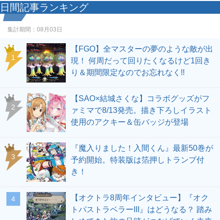
日間記事ランキング
集計期間：
08月03日
【FGO】全マスターの夢のような敵が出
1
現！ 何周だって回りたくなるけど1回き
り＆期間限定なのでお忘れなく!!
【SAO×結城さくな】コラボグッズがフ
2
ァミマで8/13発売。描き下ろしイラスト
使用のアクキー＆缶バッジが登場
『魔入りました！入間くん』最新50巻が
3
予約開始。特装版は箔押しトランプ付
き！
【オクトラ8周年インタビュー】『オク
4
トパストラベラーIII』はどうなる？ 踏み