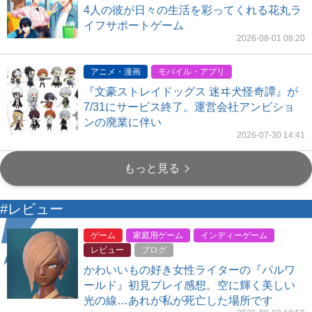
4人の彼が日々の生活を彩ってくれる花丸ラ
イフサポートゲーム
2026-08-01 08:20
アニメ・漫画
モバイル・アプリ
『文豪ストレイドッグス 迷ヰ犬怪奇譚』が
7/31にサービス終了。運営会社アンビショ
ンの廃業に伴い
2026-07-30 14:41
もっと見る
#レビュー
ゲーム
家庭用ゲーム
インディーゲーム
レビュー
ブログ
かわいいもの好き女性ライターの『パルワ
ールド』初見プレイ感想。空に輝く美しい
光の線…あれが私が死亡した場所です