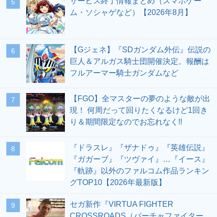
サービス終了情報まとめ（スマホゲー
5
ム・ソシャゲなど）【2026年8月】
【Gジェネ】『SDガンダム外伝』伝説の
6
巨人＆アルガス騎士団開催決定。報酬は
フルアーマー騎士ガンダムなど
【FGO】全マスターの夢のような敵が出
7
現！ 何周だって回りたくなるけど1回き
り＆期間限定なのでお忘れなく!!
『ドラスレ』『ザナドゥ』『英雄伝説』
8
『ガガーブ』『ツヴァイ』…『イース』
『軌跡』以外のファルコム作品ランキン
グTOP10【2026年最新版】
セガ新作『VIRTUA FIGHTER
9
CROSSROADS（バーチャファイター