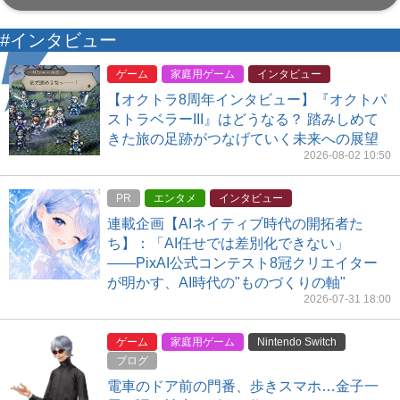
#インタビュー
ゲーム
家庭用ゲーム
インタビュー
【オクトラ8周年インタビュー】『オクトパ
ストラベラーIII』はどうなる？ 踏みしめて
きた旅の足跡がつなげていく未来への展望
2026-08-02 10:50
PR
エンタメ
インタビュー
連載企画【AIネイティブ時代の開拓者た
ち】：「AI任せでは差別化できない」
――PixAI公式コンテスト8冠クリエイター
が明かす、AI時代の"ものづくりの軸"
2026-07-31 18:00
ゲーム
家庭用ゲーム
Nintendo Switch
ブログ
電車のドア前の門番、歩きスマホ…金子一