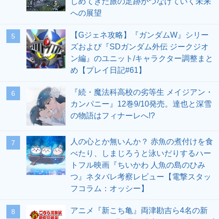
しめてきた旅の足跡がつなげていく未来
への展望
【Gジェネ攻略】『ガンダムW』シリー
5
ズおよび『SDガンダム外伝 ジークジオ
ン編』のユニット/キャラクター調整まと
め【プレイ日記#61】
『続・魔法科高校の劣等生 メイジアン・
6
カンパニー』12巻9/10発売。達也と深雪
の物語はフィナーレへ!?
人の心とか無いんか？ 赤魚の煮付けを食
7
べたり、しまじろうと泳いだりするハー
トフル映画『ちいかわ 人魚の島のひみ
つ』ネタバレ考察レビュー【電撃スタッ
フコラム：オッシー】
アニメ『新こち亀』両津勘吉ら4名の新
8