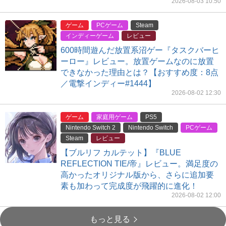
2026-08-03 10:50
ゲーム
PCゲーム
Steam
インディーゲーム
レビュー
600時間遊んだ放置系沼ゲー『タスクバーヒ
ーロー』レビュー。放置ゲームなのに放置
できなかった理由とは？【おすすめ度：8点
／電撃インディー#1444】
2026-08-02 12:30
ゲーム
家庭用ゲーム
PS5
Nintendo Switch 2
Nintendo Switch
PCゲーム
Steam
レビュー
【ブルリフ カルテット】『BLUE
REFLECTION TIE/帝』レビュー。満足度の
高かったオリジナル版から、さらに追加要
素も加わって完成度が飛躍的に進化！
2026-08-02 12:00
もっと見る