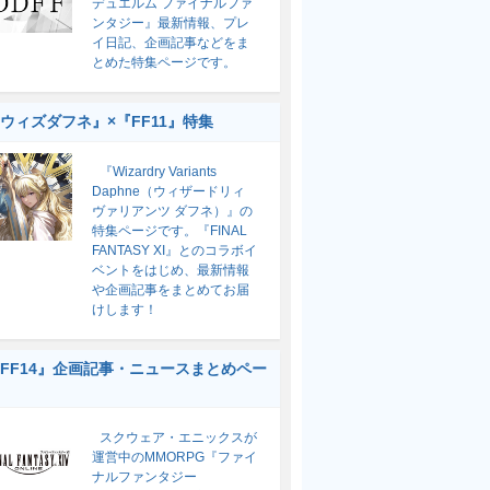
デュエルム ファイナルファ
ンタジー』最新情報、プレ
イ日記、企画記事などをま
とめた特集ページです。
ウィズダフネ』×『FF11』特集
『Wizardry Variants
Daphne（ウィザードリィ
ヴァリアンツ ダフネ）』の
特集ページです。『FINAL
FANTASY XI』とのコラボイ
ベントをはじめ、最新情報
や企画記事をまとめてお届
けします！
FF14』企画記事・ニュースまとめペー
スクウェア・エニックスが
運営中のMMORPG『ファイ
ナルファンタジー