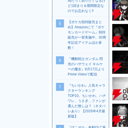
周だって回りたくなるけ
ど1回きり＆期間限定な
のでお忘れなく!!
【ポケカ招待販売まと
5
め】Amazonにて『ポケ
モンカードゲーム』招待
販売が一挙実施中。30周
年記念アイテムほか多
数！
『機動戦士ガンダム 閃
6
光のハサウェイ キルケ
ーの魔女』8月17日より
Prime Videoで配信
『ちいかわ』人気キャラ
7
クターランキング
TOP10。ちいかわ、ハチ
ワレ、うさぎ…ファンが
選んだ推しは？（ネタバ
レあり）【2026年4月最
新版】
『ぽこポケ』有料DLC第