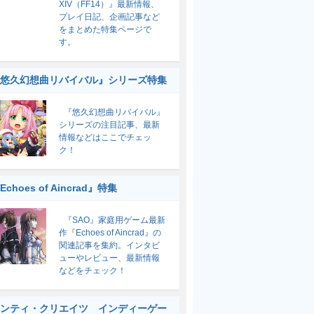
XIV（FF14）』最新情報、
プレイ日記、企画記事など
をまとめた特集ページで
す。
悠久幻想曲リバイバル』シリーズ特集
『悠久幻想曲リバイバル』
シリーズの注目記事、最新
情報などはここでチェッ
ク！
Echoes of Aincrad』特集
『SAO』家庭用ゲーム最新
作『Echoes of Aincrad』の
関連記事を集約。インタビ
ューやレビュー、最新情報
などをチェック！
ンティ・クリエイツ インディーゲー