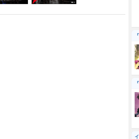
『
『
イ