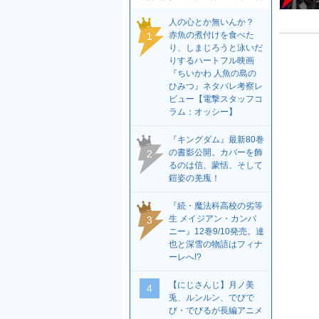
人の心とか無いんか？
赤魚の煮付けを食べた
1
り、しまじろうと泳いだ
りするハートフル映画
『ちいかわ 人魚の島の
ひみつ』ネタバレ考察レ
ビュー【電撃スタッフコ
ラム：オッシー】
『キングダム』最新80巻
の書影公開。カバーを飾
2
るのは信、蒙恬、そして
鎧姿の羌瘣！
『続・魔法科高校の劣等
生 メイジアン・カンパ
3
ニー』12巻9/10発売。達
也と深雪の物語はフィナ
ーレへ!?
【にじさんじ】月ノ美
4
兎、ルンルン、でびで
び・でびるが長編アニメ