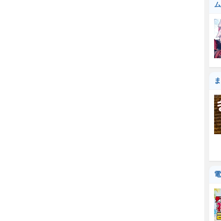
ム
ま
電