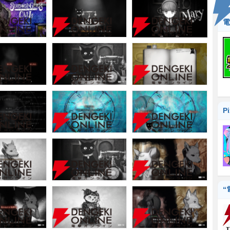
電
P
“