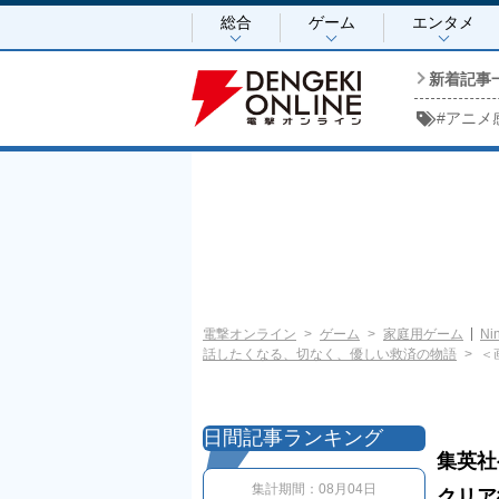
総合
ゲーム
エンタメ
新着記事
#
アニメ
電撃オンライン
ゲーム
家庭用ゲーム
Ni
話したくなる、切なく、優しい救済の物語
＜
日間記事ランキング
集英社
集計期間：
08月04日
クリア