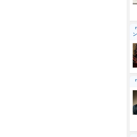
『
ン
『