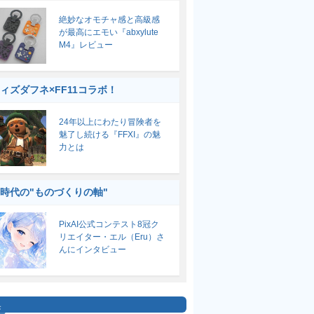
絶妙なオモチャ感と高級感
が最高にエモい『abxylute
M4』レビュー
ィズダフネ×FF11コラボ！
24年以上にわたり冒険者を
魅了し続ける『FFXI』の魅
力とは
I時代の"ものづくりの軸"
PixAI公式コンテスト8冠ク
リエイター・エル（Eru）さ
んにインタビュー
集