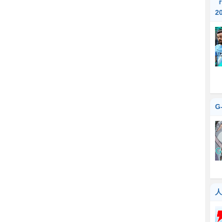
『
2
G
人