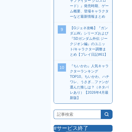
ャファイター クロスロ
ード）』発売時期、ゲー
ム概要、登場キャラクタ
ーなど最新情報まとめ
【Gジェネ攻略】『ガン
9
ダムW』シリーズおよび
『SDガンダム外伝 ジー
クジオン編』のユニッ
ト/キャラクター調整ま
とめ【プレイ日記#61】
『ちいかわ』人気キャラ
10
クターランキング
TOP10。ちいかわ、ハチ
ワレ、うさぎ…ファンが
選んだ推しは？（ネタバ
レあり）【2026年4月最
新版】
#サービス終了