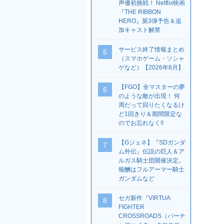
声優初挑戦！ Netflix映画
『THE RIBBON
HERO』第3弾予告＆追
加キャスト解禁
サービス終了情報まとめ
5
（スマホゲーム・ソシャ
ゲなど）【2026年8月】
【FGO】全マスターの夢
6
のような敵が出現！ 何
周だって回りたくなるけ
ど1回きり＆期間限定な
のでお忘れなく!!
【Gジェネ】『SDガンダ
7
ム外伝』伝説の巨人＆ア
ルガス騎士団開催決定。
報酬はフルアーマー騎士
ガンダムなど
セガ新作『VIRTUA
8
FIGHTER
CROSSROADS（バーチ