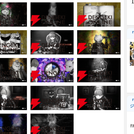
『
『
ジ