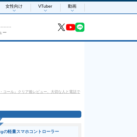
女性向け
VTuber
動画
ュー
・コール』クリア後レビュー。大切な人と電話で
6gの軽量スマホコントローラー