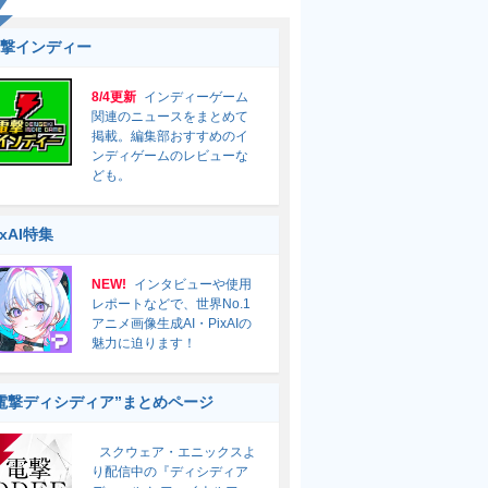
撃インディー
8/4更新
インディーゲーム
関連のニュースをまとめて
掲載。編集部おすすめのイ
ンディゲームのレビューな
ども。
ixAI特集
NEW!
インタビューや使用
レポートなどで、世界No.1
アニメ画像生成AI・PixAIの
魅力に迫ります！
電撃ディシディア”まとめページ
スクウェア・エニックスよ
り配信中の『ディシディア