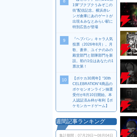
8
1弾“ブクブクうみぞこの
街”配信記念。横浜赤レ
ンガ倉庫にあのゲートが
出現＆みなとみらい駅に
特別広告が登場
『ヘブバン』キャラ人気
9
投票（2026年8月）。月
歌、蒼井、ユイナのみの
殿堂部門と部隊部門を新
設。初の1位はあなたの1
票次第！
【ポケカ30周年】“30th
10
CELEBRATION”4商品の
ポケセンオンライン抽選
受付が8月10日開始。本
人認証済み枠が有利【ポ
ケモンカードゲーム】
週間記事ランキング
集計期間：
07月29日〜08月04日