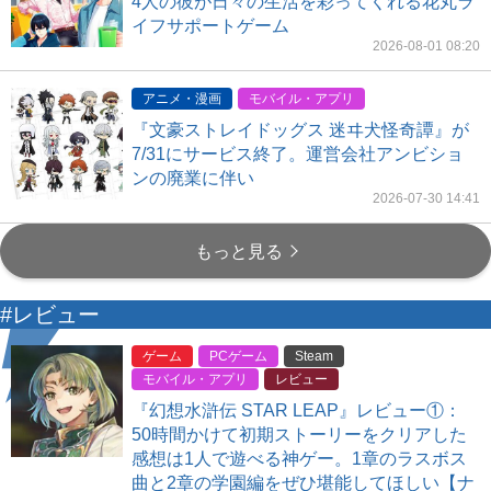
4人の彼が日々の生活を彩ってくれる花丸ラ
イフサポートゲーム
2026-08-01 08:20
アニメ・漫画
モバイル・アプリ
『文豪ストレイドッグス 迷ヰ犬怪奇譚』が
7/31にサービス終了。運営会社アンビショ
ンの廃業に伴い
2026-07-30 14:41
もっと見る
#レビュー
ゲーム
PCゲーム
Steam
モバイル・アプリ
レビュー
『幻想水滸伝 STAR LEAP』レビュー①：
50時間かけて初期ストーリーをクリアした
感想は1人で遊べる神ゲー。1章のラスボス
曲と2章の学園編をぜひ堪能してほしい【ナ