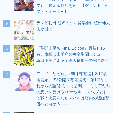
プ）、限定版特典を紹介【グランド・セ
フト・オートVI】
テレビ朝日 題名のない音楽会に植松伸夫
5
氏が出演
『聖闘士星矢 Final Edition』最新刊15
6
巻。表紙は山羊座の黄金聖闘士シュラ！
車田正美による全編大幅加筆で完全新生
アニメ『リゼロ』4期【奪還編】8/12放
7
送開始。PV公開＆奪還編初回第12話“こ
れからの話”あらすじ公開。エミリアたち
の想いを受け取り“ナツキ・スバル”とし
て戦う決意をしたスバルは塔内の螺旋階
段へと向かう――