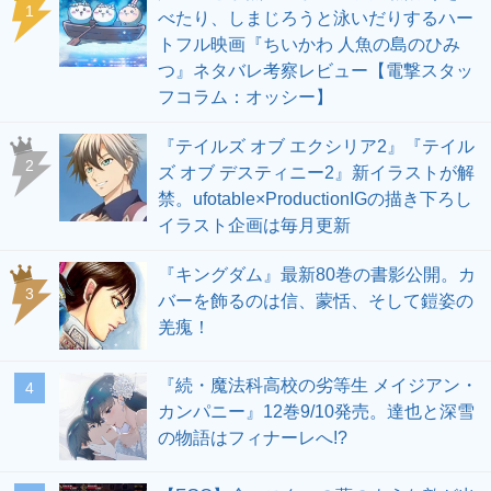
1
べたり、しまじろうと泳いだりするハー
トフル映画『ちいかわ 人魚の島のひみ
つ』ネタバレ考察レビュー【電撃スタッ
フコラム：オッシー】
『テイルズ オブ エクシリア2』『テイル
2
ズ オブ デスティニー2』新イラストが解
禁。ufotable×ProductionIGの描き下ろし
イラスト企画は毎月更新
『キングダム』最新80巻の書影公開。カ
3
バーを飾るのは信、蒙恬、そして鎧姿の
羌瘣！
『続・魔法科高校の劣等生 メイジアン・
4
カンパニー』12巻9/10発売。達也と深雪
の物語はフィナーレへ!?