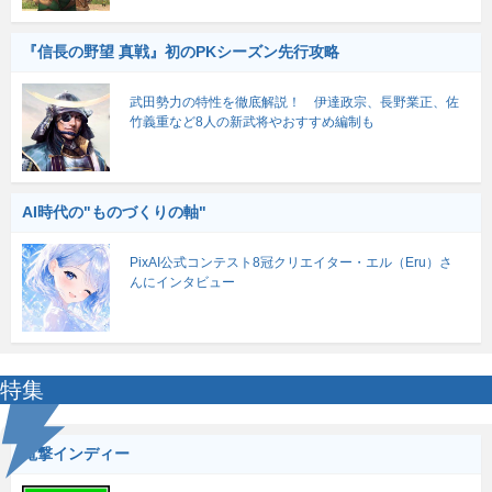
『信長の野望 真戦』初のPKシーズン先行攻略
武田勢力の特性を徹底解説！ 伊達政宗、長野業正、佐
竹義重など8人の新武将やおすすめ編制も
AI時代の"ものづくりの軸"
PixAI公式コンテスト8冠クリエイター・エル（Eru）さ
んにインタビュー
特集
電撃インディー