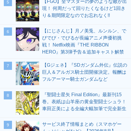
【FGO】全マスターの夢のような敵が出
5
現！ 何周だって回りたくなるけど1回き
り＆期間限定なのでお忘れなく!!
【にじさんじ】月ノ美兎、ルンルン、で
6
びでび・でびるが長編アニメ声優初挑
戦！ Netflix映画『THE RIBBON
HERO』第3弾予告＆追加キャスト解禁
【Gジェネ】『SDガンダム外伝』伝説の
7
巨人＆アルガス騎士団開催決定。報酬は
フルアーマー騎士ガンダムなど
『聖闘士星矢 Final Edition』最新刊15
8
巻。表紙は山羊座の黄金聖闘士シュラ！
車田正美による全編大幅加筆で完全新生
サービス終了情報まとめ（スマホゲー
9