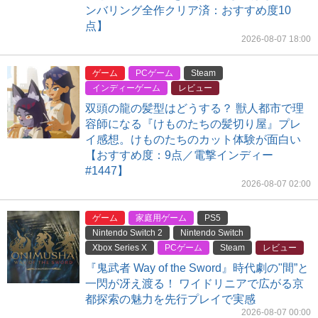
ンバリング全作クリア済：おすすめ度10
点】
2026-08-07 18:00
ゲーム
PCゲーム
Steam
インディーゲーム
レビュー
双頭の龍の髪型はどうする？ 獣人都市で理
容師になる『けものたちの髪切り屋』プレ
イ感想。けものたちのカット体験が面白い
【おすすめ度：9点／電撃インディー
#1447】
2026-08-07 02:00
ゲーム
家庭用ゲーム
PS5
Nintendo Switch 2
Nintendo Switch
Xbox Series X
PCゲーム
Steam
レビュー
『鬼武者 Way of the Sword』時代劇の"間”と
一閃が冴え渡る！ ワイドリニアで広がる京
都探索の魅力を先行プレイで実感
2026-08-07 00:00