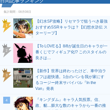
日間記事ランキング
集計期間：
08月08日
【幻水SP攻略】リセマラで狙うべき最強
1
おすすめSSRキャラは？【幻想水滸伝 ス
ターリープ】
【To LOVEる】8/8が誕生日のキャラが一
2
番くじでフィギュア化!? このスタイルの
良さは…
【新作】世界は終わったけど、車中泊ラ
3
イフは超快適。1台のバンを我が家にす
るコージー終末サバイバル『In the
Van』発表
『キングダム』キャラ人気投票。信、
4
政、貂…膨大な数のキャラから一番の推