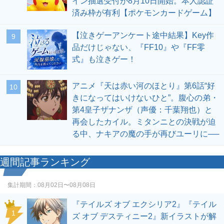
イン抽選受付が8月10日開始。本人認証
済み枠が有利【ポケモンカードゲーム】
【泣きゲーアンケート途中結果】Key作
9
品だけじゃない、『FF10』や『FF零
式』も泣きゲー！
アニメ『天は赤い河のほとり』第6話“好
10
きになってはいけないひと”。腹心の弟・
第4皇子ザナンザ（声優：千葉翔也）と
再会したカイル。ミタンニとの決戦が迫
る中、ナキアの魔の手が再びユーリに──
週間記事ランキング
集計期間：
08月02日〜08月08日
『テイルズ オブ エクシリア2』『テイル
1
ズ オブ デスティニー2』新イラストが解