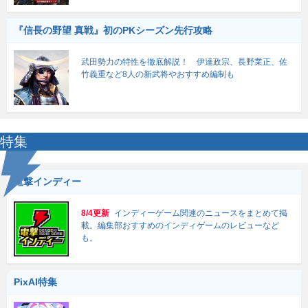
『信長の野望 真戦』初のPKシーズン先行攻略
武田勢力の特性を徹底解説！ 伊達政宗、長野業正、佐
竹義重など8人の新武将やおすすめ編制も
特集
電撃インディー
8/4更新
インディーゲーム関連のニュースをまとめて掲
載。編集部おすすめのインディゲームのレビューなど
も。
PixAI特集