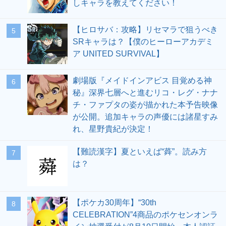
しキャラを教えてください！
【ヒロサバ：攻略】リセマラで狙うべき
5
SRキャラは？【僕のヒーローアカデミ
ア UNITED SURVIVAL】
劇場版『メイドインアビス 目覚める神
6
秘』深界七層へと進むリコ・レグ・ナナ
チ・ファプタの姿が描かれた本予告映像
が公開。追加キャラの声優には諸星すみ
れ、星野貴紀が決定！
【難読漢字】夏といえば“蕣”。読み方
7
は？
【ポケカ30周年】“30th
8
CELEBRATION”4商品のポケセンオンラ