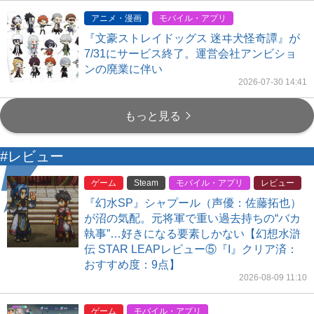
アニメ・漫画
モバイル・アプリ
『文豪ストレイドッグス 迷ヰ犬怪奇譚』が
7/31にサービス終了。運営会社アンビショ
ンの廃業に伴い
2026-07-30 14:41
もっと見る
#レビュー
ゲーム
Steam
モバイル・アプリ
レビュー
『幻水SP』シャプール（声優：佐藤拓也）
が沼の気配。元将軍で重い過去持ちの“バカ
執事”…好きになる要素しかない【幻想水滸
伝 STAR LEAPレビュー⑤『I』クリア済：
おすすめ度：9点】
2026-08-09 11:10
ゲーム
モバイル・アプリ