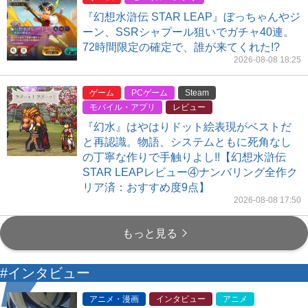
『幻想水滸伝 STAR LEAP』ぼっちゃんやジ
ーン、SSRシャプール狙いでガチャ40連。
72時間限定の確定で、誰が来てくれた!?
2026-08-08 18:25
ゲーム
PCゲーム
Steam
モバイル・アプリ
レビュー
『幻水』はやはりドット絵表現がベストだ
と再認識。物語、システムともに死角なし
の丁寧な作りで手触りよし!!【幻想水滸伝
STAR LEAPレビュー④ナンバリング全作ク
リア済：おすすめ度9点】
2026-08-08 17:50
もっと見る
#インタビュー
アニメ・漫画
インタビュー
アニメ