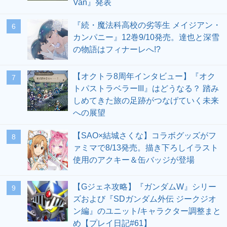
Van』発表
『続・魔法科高校の劣等生 メイジアン・
6
カンパニー』12巻9/10発売。達也と深雪
の物語はフィナーレへ!?
【オクトラ8周年インタビュー】『オク
7
トパストラベラーIII』はどうなる？ 踏み
しめてきた旅の足跡がつなげていく未来
への展望
【SAO×結城さくな】コラボグッズがフ
8
ァミマで8/13発売。描き下ろしイラスト
使用のアクキー＆缶バッジが登場
【Gジェネ攻略】『ガンダムW』シリー
9
ズおよび『SDガンダム外伝 ジークジオ
ン編』のユニット/キャラクター調整まと
め【プレイ日記#61】