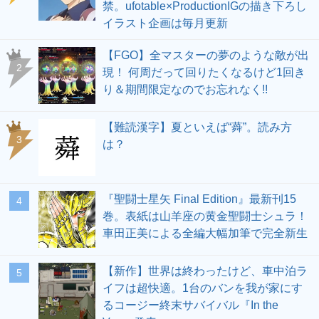
禁。ufotable×ProductionIGの描き下ろし
イラスト企画は毎月更新
【FGO】全マスターの夢のような敵が出
2
現！ 何周だって回りたくなるけど1回き
り＆期間限定なのでお忘れなく!!
【難読漢字】夏といえば“蕣”。読み方
3
は？
『聖闘士星矢 Final Edition』最新刊15
4
巻。表紙は山羊座の黄金聖闘士シュラ！
車田正美による全編大幅加筆で完全新生
【新作】世界は終わったけど、車中泊ラ
5
イフは超快適。1台のバンを我が家にす
るコージー終末サバイバル『In the