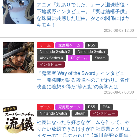
アニメ『対ありでした。』一ノ瀬珠樹役・
下地紫野インタビュー。「実は結構子供」
な珠樹に共感した理由。夕との関係にはヤ
キモキ！
2026-08-08 12:00
ゲーム
家庭用ゲーム
PS5
Nintendo Switch 2
Nintendo Switch
Xbox Series X
PCゲーム
Steam
インタビュー
『鬼武者 Way of the Sword』インタビュ
ー：開発陣が語る殺陣へのこだわり。名作
映画に着想を得た"静と動”の美学とは
2026-08-07 00:00
ゲーム
家庭用ゲーム
PS5
PS4
Nintendo Switch
Steam
インタビュー
社長になったら好きなゲームを作って、や
りたい放題できるはずが!? 社長業とクリエ
イターの“二足のわらじ”【新川宗平53周年：