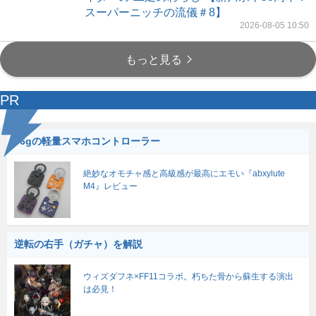
スーパーニッチの流儀＃8】
2026-08-05 10:50
もっと見る
PR
56gの軽量スマホコントローラー
絶妙なオモチャ感と高級感が最高にエモい『abxylute
M4』レビュー
逆転の右手（ガチャ）を解説
ウィズダフネ×FF11コラボ。朽ちた骨から蘇生する演出
は必見！