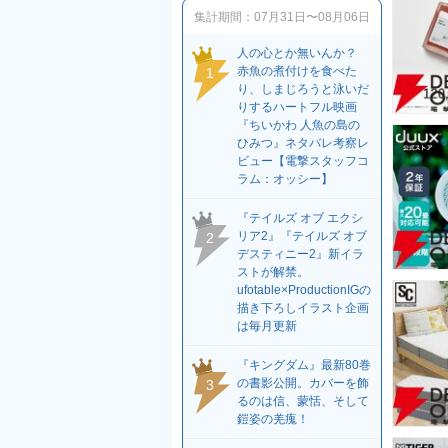
集計期間：
07月31日〜08月06日
人の心とか無いんか？
赤魚の煮付けを食べた
1
り、しまじろうと泳いだ
りするハートフル映画
『ちいかわ 人魚の島の
ひみつ』ネタバレ考察レ
ビュー【電撃スタッフコ
ラム：オッシー】
『テイルズ オブ エクシ
リア2』『テイルズ オブ
2
デスティニー2』新イラ
ストが解禁。
ufotable×ProductionIGの
描き下ろしイラスト企画
は毎月更新
『キングダム』最新80巻
の書影公開。カバーを飾
3
るのは信、蒙恬、そして
鎧姿の羌瘣！