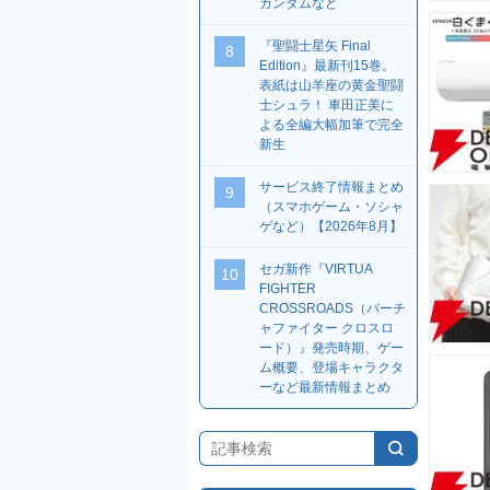
ガンダムなど
『聖闘士星矢 Final
8
Edition』最新刊15巻。
表紙は山羊座の黄金聖闘
士シュラ！ 車田正美に
よる全編大幅加筆で完全
新生
サービス終了情報まとめ
9
（スマホゲーム・ソシャ
ゲなど）【2026年8月】
セガ新作『VIRTUA
10
FIGHTER
CROSSROADS（バーチ
ャファイター クロスロ
ード）』発売時期、ゲー
ム概要、登場キャラクタ
ーなど最新情報まとめ