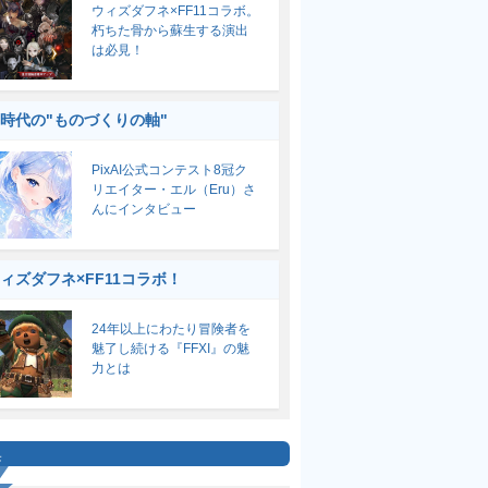
ウィズダフネ×FF11コラボ。
朽ちた骨から蘇生する演出
は必見！
I時代の"ものづくりの軸"
PixAI公式コンテスト8冠ク
リエイター・エル（Eru）さ
んにインタビュー
ィズダフネ×FF11コラボ！
24年以上にわたり冒険者を
魅了し続ける『FFXI』の魅
力とは
集