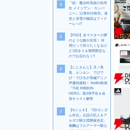
『続・魔法科高校の劣等
4
生 メイジアン・カンパ
ニー』12巻9/10発売。達
也と深雪の物語はフィナ
ーレへ!?
【FGO】全マスターの夢
5
のような敵が出現！ 何
周だって回りたくなるけ
ど1回きり＆期間限定な
のでお忘れなく!!
【にじさんじ】月ノ美
6
兎、ルンルン、でびで
び・でびるが長編アニメ
声優初挑戦！ Netflix映画
『THE RIBBON
HERO』第3弾予告＆追
加キャスト解禁
【Gジェネ】『SDガンダ
7
ム外伝』伝説の巨人＆ア
ルガス騎士団開催決定。
報酬はフルアーマー騎士