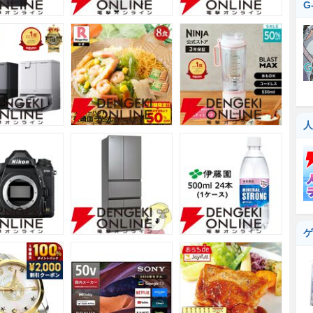
G
人
ゲ