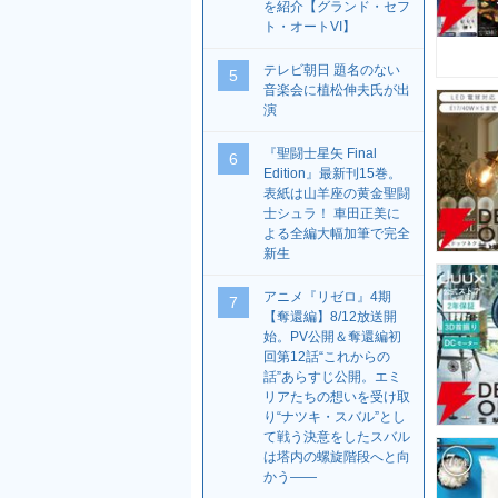
を紹介【グランド・セフ
ト・オートVI】
テレビ朝日 題名のない
5
音楽会に植松伸夫氏が出
演
『聖闘士星矢 Final
6
Edition』最新刊15巻。
表紙は山羊座の黄金聖闘
士シュラ！ 車田正美に
よる全編大幅加筆で完全
新生
アニメ『リゼロ』4期
7
【奪還編】8/12放送開
始。PV公開＆奪還編初
回第12話“これからの
話”あらすじ公開。エミ
リアたちの想いを受け取
り“ナツキ・スバル”とし
て戦う決意をしたスバル
は塔内の螺旋階段へと向
かう――