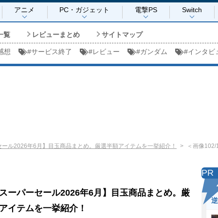
アニメ
PC・ガジェット
電撃PS
Switch
一覧
レビューまとめ
サイトマップ
感想
#
サービス終了
#
レビュー
#
ガンダム
#
インタビ
ール2026年6月】目玉商品まとめ。厳選半額アイテムを一挙紹介！
＜画像102/
PR
スーパーセール2026年6月】目玉商品まとめ。厳
逆
アイテムを一挙紹介！