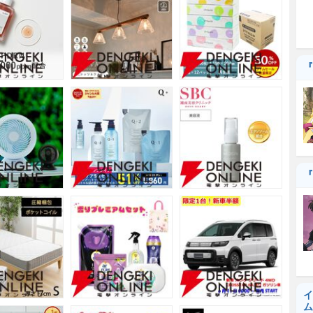
『
『
イ
ム