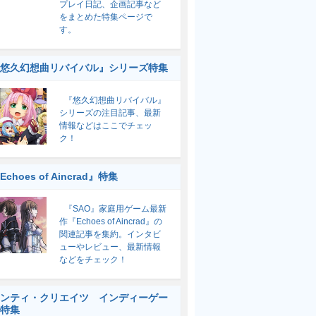
プレイ日記、企画記事など
をまとめた特集ページで
す。
悠久幻想曲リバイバル』シリーズ特集
『悠久幻想曲リバイバル』
シリーズの注目記事、最新
情報などはここでチェッ
ク！
Echoes of Aincrad』特集
『SAO』家庭用ゲーム最新
作『Echoes of Aincrad』の
関連記事を集約。インタビ
ューやレビュー、最新情報
などをチェック！
ンティ・クリエイツ インディーゲー
特集