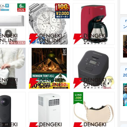
『
ン
『
2