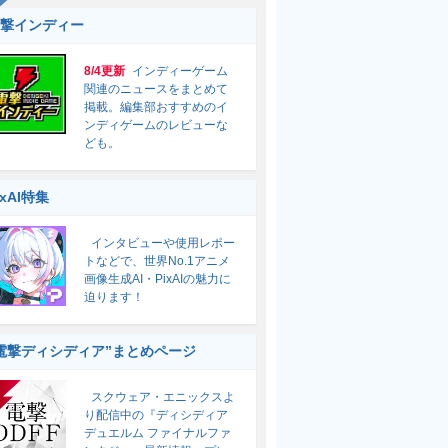
撃インディー
8/4更新
インディーゲーム
関連のニュースをまとめて
掲載。編集部おすすめのイ
ンディゲームのレビューな
ども。
ixAI特集
インタビューや使用レポー
トなどで、世界No.1アニメ
画像生成AI・PixAIの魅力に
迫ります！
電撃ディシディア”まとめページ
スクウェア・エニックスよ
り配信中の『ディシディア
デュエルム ファイナルファ