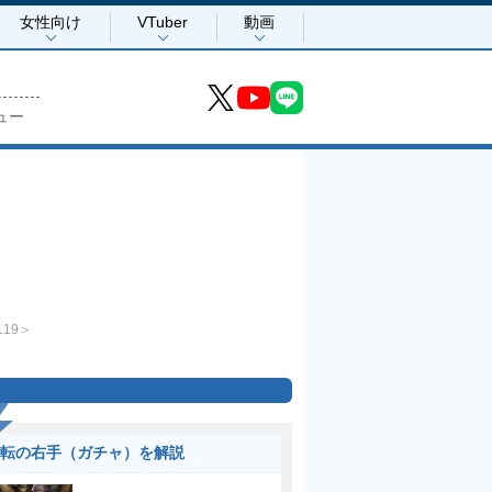
女性向け
VTuber
動画
ュー
119＞
転の右手（ガチャ）を解説