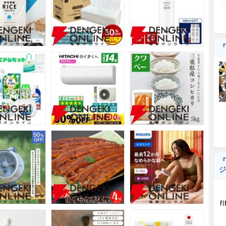
『
『
ジ