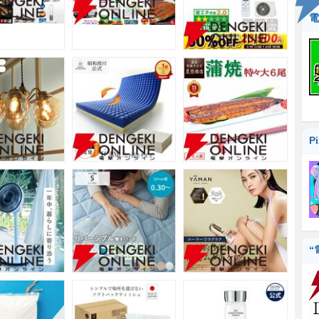
電
P
“