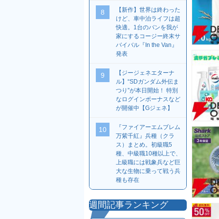
【新作】世界は終わった
8
けど、車中泊ライフは超
快適。1台のバンを我が
家にするコージー終末サ
バイバル『In the Van』
発表
【ジージェネエターナ
9
ル】“SDガンダム外伝ま
つり”が本日開始！ 特別
なログインボーナスなど
が開催中【Gジェネ】
『ファイアーエムブレム
10
万紫千紅』兵種（クラ
ス）まとめ。初級職5
種、中級職10種以上で、
上級職には戦象兵など巨
大な生物に乗って戦う兵
種も存在
週間記事ランキング