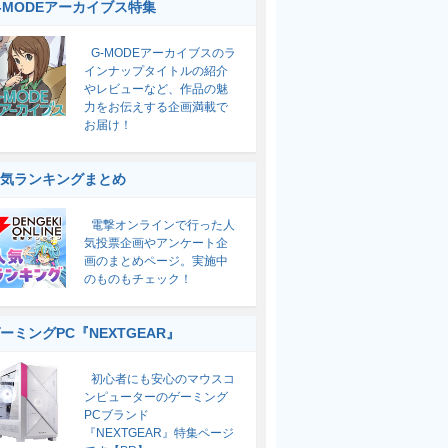
-MODEアーカイブス特集
G-MODEアーカイブスのラ
インナップタイトルの紹介
やレビューなど、作品の魅
力をお伝えする企画満載で
お届け！
気ランキングまとめ
電撃オンラインで行った人
気投票企画やアンケート企
画のまとめページ。実施中
のものもチェック！
ーミングPC『NEXTGEAR』
初心者にも安心のマウスコ
ンピューターのゲーミング
PCブランド
『NEXTGEAR』特集ページ