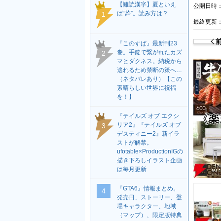
【難読漢字】夏といえ
公開日時：2
ば“蕣”。読み方は？
1
最終更新：2
『このすば』最新刊23
巻。手錠で繋がれたカズ
2
マとダクネス。納税から
逃れるため禁断の策へ…
（ネタバレあり）【この
素晴らしい世界に祝福
を！】
『テイルズ オブ エクシ
リア2』『テイルズ オブ
3
デスティニー2』新イラ
ストが解禁。
ufotable×ProductionIGの
描き下ろしイラスト企画
は毎月更新
『GTA6』情報まとめ。
4
発売日、ストーリー、登
場キャラクター、地域
（マップ）、限定版特典