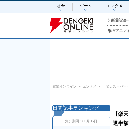
総合
ゲーム
エンタメ
新着記事
#
アニメ
電撃オンライン
エンタメ
【楽天スーパーセ
日間記事ランキング
【楽天
集計期間：
08月06日
選半額