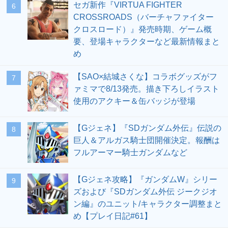
セガ新作『VIRTUA FIGHTER
6
CROSSROADS（バーチャファイター
クロスロード）』発売時期、ゲーム概
要、登場キャラクターなど最新情報まと
め
【SAO×結城さくな】コラボグッズがフ
7
ァミマで8/13発売。描き下ろしイラスト
使用のアクキー＆缶バッジが登場
【Gジェネ】『SDガンダム外伝』伝説の
8
巨人＆アルガス騎士団開催決定。報酬は
フルアーマー騎士ガンダムなど
【Gジェネ攻略】『ガンダムW』シリー
9
ズおよび『SDガンダム外伝 ジークジオ
ン編』のユニット/キャラクター調整まと
め【プレイ日記#61】