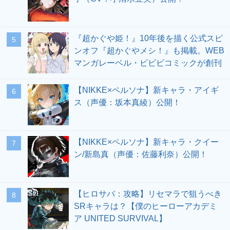
『超かぐや姫！』10年後を描く公式スピ
5
ンオフ『超かぐやメシ！』も掲載。WEB
マンガレーベル・ビビビコミックが創刊
【NIKKE×ペルソナ】新キャラ・アイギ
6
ス（声優：坂本真綾）公開！
【NIKKE×ペルソナ】新キャラ・クイー
7
ン/新島真（声優：佐藤利奈）公開！
【ヒロサバ：攻略】リセマラで狙うべき
8
SRキャラは？【僕のヒーローアカデミ
ア UNITED SURVIVAL】