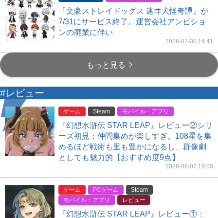
『文豪ストレイドッグス 迷ヰ犬怪奇譚』が
7/31にサービス終了。運営会社アンビショ
ンの廃業に伴い
2026-07-30 14:41
もっと見る
#レビュー
ゲーム
Steam
モバイル・アプリ
『幻想水滸伝 STAR LEAP』レビュー②シリ
ーズ初見：仲間集めが楽しすぎ。108星を集
めるほど戦術も里も豊かになるし、群像劇
としても魅力的【おすすめ度9点】
2026-08-07 19:00
ゲーム
PCゲーム
Steam
モバイル・アプリ
レビュー
『幻想水滸伝 STAR LEAP』レビュー①：