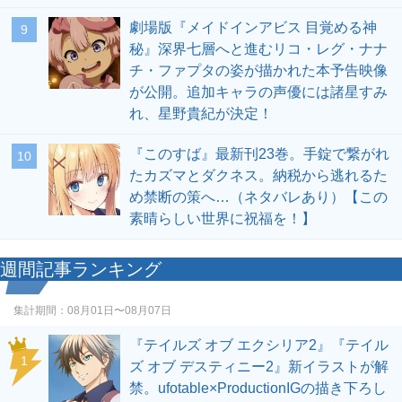
劇場版『メイドインアビス 目覚める神
9
秘』深界七層へと進むリコ・レグ・ナナ
チ・ファプタの姿が描かれた本予告映像
が公開。追加キャラの声優には諸星すみ
れ、星野貴紀が決定！
『このすば』最新刊23巻。手錠で繋がれ
10
たカズマとダクネス。納税から逃れるた
め禁断の策へ…（ネタバレあり）【この
素晴らしい世界に祝福を！】
週間記事ランキング
集計期間：
08月01日〜08月07日
『テイルズ オブ エクシリア2』『テイル
1
ズ オブ デスティニー2』新イラストが解
禁。ufotable×ProductionIGの描き下ろし