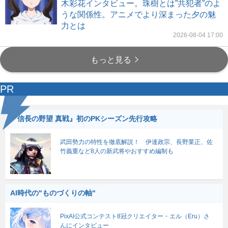
木彩花インタビュー。珠樹とは”共犯者”のよ
うな関係性。アニメでより深まった夕の魅
力とは
2026-08-04 17:00
もっと見る
PR
『信長の野望 真戦』初のPKシーズン先行攻略
武田勢力の特性を徹底解説！ 伊達政宗、長野業正、佐
竹義重など8人の新武将やおすすめ編制も
AI時代の"ものづくりの軸"
PixAI公式コンテスト8冠クリエイター・エル（Eru）さ
んにインタビュー