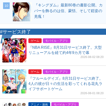
『キングダム』最新80巻の書影公開。カ
10
バーを飾るのは信、蒙恬、そして鎧姿の
羌瘣！
#サービス終了
ゲーム
モバイル・アプリ
『NBA RISE』8月31日サービス終了。大型
リニューアルを経て約4年9カ月で幕
2026-08-02 08:20
ゲーム
モバイル・アプリ
『フルールデイズ』8月31日サービス終了。
4人の彼が日々の生活を彩ってくれる花丸ラ
イフサポートゲーム
2026-08-01 08:20
アニメ・漫画
モバイル・アプリ