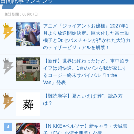
日間記事ランキング
集計期間：
08月07日
アニメ『ジャイアントお嬢様』2027年1
1
月より放送開始決定。巨大化した富士動
機子とDr.セバスチャンが描かれた大迫力
のティザービジュアルを解禁！
【新作】世界は終わったけど、車中泊ラ
2
イフは超快適。1台のバンを我が家にす
るコージー終末サバイバル『In the
Van』発表
【難読漢字】夏といえば“蕣”。読み方
3
は？
【NIKKE×ペルソナ】新キャラ・天城雪
4
子（CV：小清水亜美）公開！