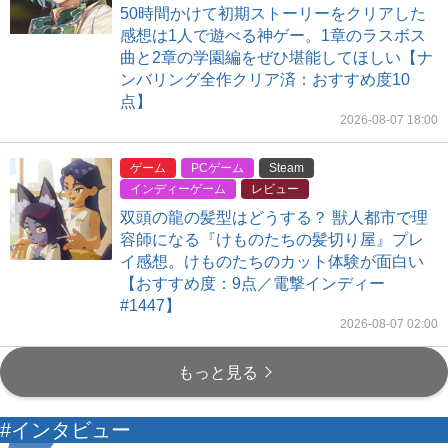
50時間かけて初期ストーリーをクリアした
感想は1人で遊べる神ゲー。1章のラスボス
曲と2章の学園編をぜひ堪能してほしい【ナ
ンバリング全作クリア済：おすすめ度10
点】
2026-08-07 18:00
ゲーム
PCゲーム
Steam
インディーゲーム
レビュー
双頭の龍の髪型はどうする？ 獣人都市で理
容師になる『けものたちの髪切り屋』プレ
イ感想。けものたちのカット体験が面白い
【おすすめ度：9点／電撃インディー
#1447】
2026-08-07 02:00
もっと見る
#インタビュー