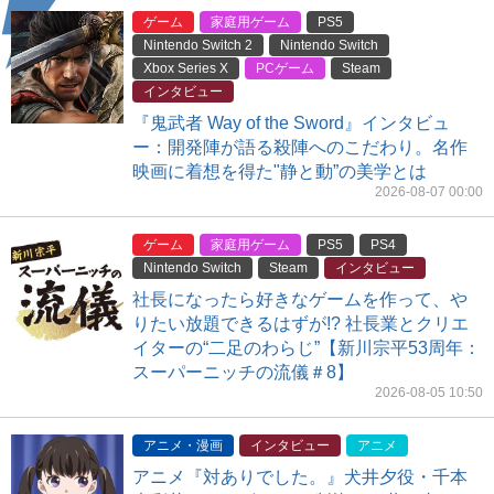
ゲーム
家庭用ゲーム
PS5
Nintendo Switch 2
Nintendo Switch
Xbox Series X
PCゲーム
Steam
インタビュー
『鬼武者 Way of the Sword』インタビュ
ー：開発陣が語る殺陣へのこだわり。名作
映画に着想を得た"静と動”の美学とは
2026-08-07 00:00
ゲーム
家庭用ゲーム
PS5
PS4
Nintendo Switch
Steam
インタビュー
社長になったら好きなゲームを作って、や
りたい放題できるはずが!? 社長業とクリエ
イターの“二足のわらじ”【新川宗平53周年：
スーパーニッチの流儀＃8】
2026-08-05 10:50
アニメ・漫画
インタビュー
アニメ
アニメ『対ありでした。』犬井夕役・千本