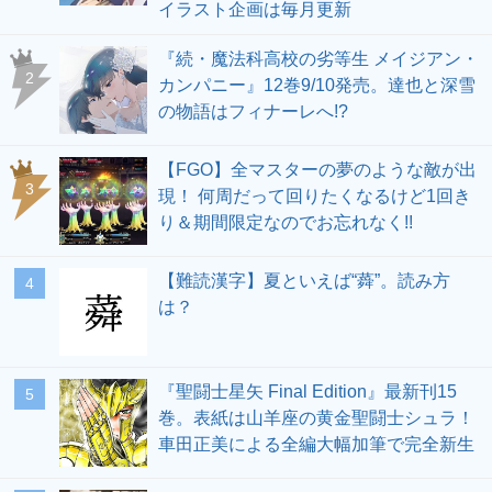
イラスト企画は毎月更新
『続・魔法科高校の劣等生 メイジアン・
2
カンパニー』12巻9/10発売。達也と深雪
の物語はフィナーレへ!?
【FGO】全マスターの夢のような敵が出
3
現！ 何周だって回りたくなるけど1回き
り＆期間限定なのでお忘れなく!!
【難読漢字】夏といえば“蕣”。読み方
4
は？
『聖闘士星矢 Final Edition』最新刊15
5
巻。表紙は山羊座の黄金聖闘士シュラ！
車田正美による全編大幅加筆で完全新生