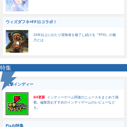
ウィズダフネ×FF11コラボ！
24年以上にわたり冒険者を魅了し続ける『FFXI』の魅
力とは
特集
電撃インディー
8/4更新
インディーゲーム関連のニュースをまとめて掲
載。編集部おすすめのインディゲームのレビューなど
も。
PixAI特集