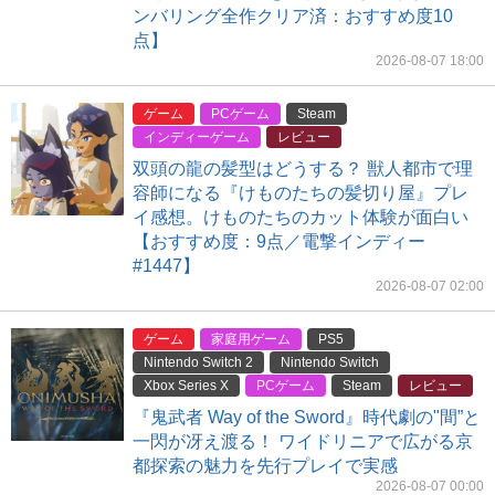
ンバリング全作クリア済：おすすめ度10
点】
2026-08-07 18:00
ゲーム
PCゲーム
Steam
インディーゲーム
レビュー
双頭の龍の髪型はどうする？ 獣人都市で理
容師になる『けものたちの髪切り屋』プレ
イ感想。けものたちのカット体験が面白い
【おすすめ度：9点／電撃インディー
#1447】
2026-08-07 02:00
ゲーム
家庭用ゲーム
PS5
Nintendo Switch 2
Nintendo Switch
Xbox Series X
PCゲーム
Steam
レビュー
『鬼武者 Way of the Sword』時代劇の"間”と
一閃が冴え渡る！ ワイドリニアで広がる京
都探索の魅力を先行プレイで実感
2026-08-07 00:00