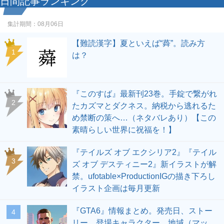
日間記事ランキング
集計期間：
08月06日
【難読漢字】夏といえば“蕣”。読み方
1
は？
『このすば』最新刊23巻。手錠で繋がれ
2
たカズマとダクネス。納税から逃れるた
め禁断の策へ…（ネタバレあり）【この
素晴らしい世界に祝福を！】
『テイルズ オブ エクシリア2』『テイル
3
ズ オブ デスティニー2』新イラストが解
禁。ufotable×ProductionIGの描き下ろし
イラスト企画は毎月更新
『GTA6』情報まとめ。発売日、ストー
4
リー、登場キャラクター、地域（マッ