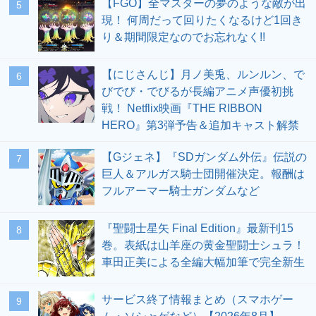
【FGO】全マスターの夢のような敵が出
5
現！ 何周だって回りたくなるけど1回き
り＆期間限定なのでお忘れなく!!
【にじさんじ】月ノ美兎、ルンルン、で
6
びでび・でびるが長編アニメ声優初挑
戦！ Netflix映画『THE RIBBON
HERO』第3弾予告＆追加キャスト解禁
【Gジェネ】『SDガンダム外伝』伝説の
7
巨人＆アルガス騎士団開催決定。報酬は
フルアーマー騎士ガンダムなど
『聖闘士星矢 Final Edition』最新刊15
8
巻。表紙は山羊座の黄金聖闘士シュラ！
車田正美による全編大幅加筆で完全新生
サービス終了情報まとめ（スマホゲー
9