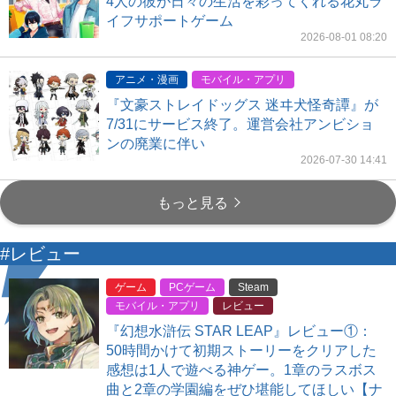
4人の彼が日々の生活を彩ってくれる花丸ラ
イフサポートゲーム
2026-08-01 08:20
アニメ・漫画
モバイル・アプリ
『文豪ストレイドッグス 迷ヰ犬怪奇譚』が
7/31にサービス終了。運営会社アンビショ
ンの廃業に伴い
2026-07-30 14:41
もっと見る
#レビュー
ゲーム
PCゲーム
Steam
モバイル・アプリ
レビュー
『幻想水滸伝 STAR LEAP』レビュー①：
50時間かけて初期ストーリーをクリアした
感想は1人で遊べる神ゲー。1章のラスボス
曲と2章の学園編をぜひ堪能してほしい【ナ