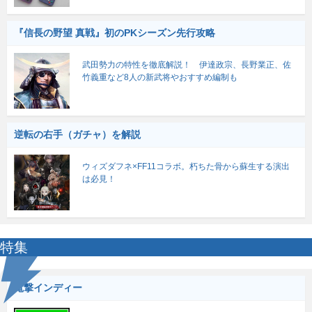
『信長の野望 真戦』初のPKシーズン先行攻略
武田勢力の特性を徹底解説！ 伊達政宗、長野業正、佐
竹義重など8人の新武将やおすすめ編制も
逆転の右手（ガチャ）を解説
ウィズダフネ×FF11コラボ。朽ちた骨から蘇生する演出
は必見！
特集
電撃インディー