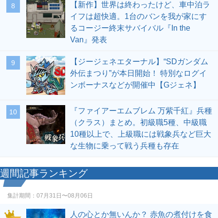
【新作】世界は終わったけど、車中泊ラ
8
イフは超快適。1台のバンを我が家にす
るコージー終末サバイバル『In the
Van』発表
【ジージェネエターナル】“SDガンダム
9
外伝まつり”が本日開始！ 特別なログイ
ンボーナスなどが開催中【Gジェネ】
『ファイアーエムブレム 万紫千紅』兵種
10
（クラス）まとめ。初級職5種、中級職
10種以上で、上級職には戦象兵など巨大
な生物に乗って戦う兵種も存在
週間記事ランキング
集計期間：
07月31日〜08月06日
人の心とか無いんか？ 赤魚の煮付けを食