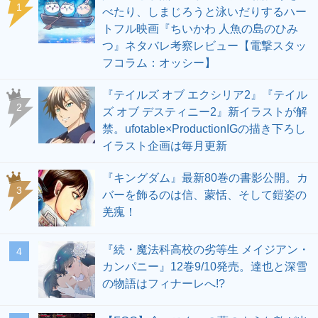
1
べたり、しまじろうと泳いだりするハー
トフル映画『ちいかわ 人魚の島のひみ
つ』ネタバレ考察レビュー【電撃スタッ
フコラム：オッシー】
『テイルズ オブ エクシリア2』『テイル
2
ズ オブ デスティニー2』新イラストが解
禁。ufotable×ProductionIGの描き下ろし
イラスト企画は毎月更新
『キングダム』最新80巻の書影公開。カ
3
バーを飾るのは信、蒙恬、そして鎧姿の
羌瘣！
『続・魔法科高校の劣等生 メイジアン・
4
カンパニー』12巻9/10発売。達也と深雪
の物語はフィナーレへ!?