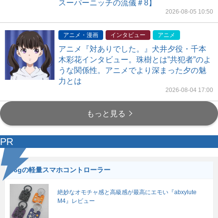
スーパーニッチの流儀＃8】
2026-08-05 10:50
アニメ・漫画
インタビュー
アニメ
アニメ『対ありでした。』犬井夕役・千本
木彩花インタビュー。珠樹とは”共犯者”のよ
うな関係性。アニメでより深まった夕の魅
力とは
2026-08-04 17:00
もっと見る
PR
56gの軽量スマホコントローラー
絶妙なオモチャ感と高級感が最高にエモい『abxylute
M4』レビュー