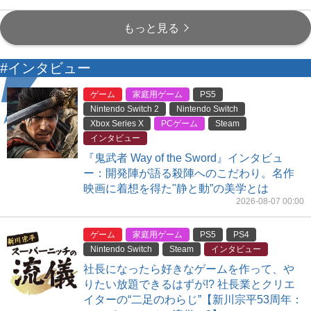
もっと見る
#インタビュー
ゲーム
家庭用ゲーム
PS5
Nintendo Switch 2
Nintendo Switch
Xbox Series X
PCゲーム
Steam
インタビュー
『鬼武者 Way of the Sword』インタビュ
ー：開発陣が語る殺陣へのこだわり。名作
映画に着想を得た"静と動”の美学とは
2026-08-07 00:00
ゲーム
家庭用ゲーム
PS5
PS4
Nintendo Switch
Steam
インタビュー
社長になったら好きなゲームを作って、や
りたい放題できるはずが!? 社長業とクリエ
イターの“二足のわらじ”【新川宗平53周年：