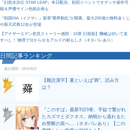
『幻想水滸伝 STAR LEAP』本日配信。初回イベントでオデッサ操作可
能＆声優サイン色紙企画も
『戦国IXA（イクサ）』新章"覇界動乱”が開幕。最大200連の無料金くじ
や新天武将12名が登場
【アナザーエデン初見ストーリー感想：10章 幻視胎】機械は叩いて直
すべし！ 物理で分からせるアルドの頼もしさ（ネタバレあり）
日間記事ランキング
集計期間：
08月06日
【難読漢字】夏といえば“蕣”。読み方
1
は？
『このすば』最新刊23巻。手錠で繋がれ
2
たカズマとダクネス。納税から逃れるた
め禁断の策へ…（ネタバレあり）【この