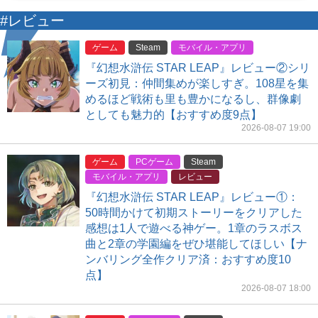
#レビュー
ゲーム
Steam
モバイル・アプリ
『幻想水滸伝 STAR LEAP』レビュー②シリ
ーズ初見：仲間集めが楽しすぎ。108星を集
めるほど戦術も里も豊かになるし、群像劇
としても魅力的【おすすめ度9点】
2026-08-07 19:00
ゲーム
PCゲーム
Steam
モバイル・アプリ
レビュー
『幻想水滸伝 STAR LEAP』レビュー①：
50時間かけて初期ストーリーをクリアした
感想は1人で遊べる神ゲー。1章のラスボス
曲と2章の学園編をぜひ堪能してほしい【ナ
ンバリング全作クリア済：おすすめ度10
点】
2026-08-07 18:00