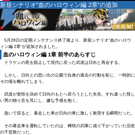
新規シナリオ“血のハロウィン編 2章”の追加
5月28日の定期メンテナンス終了後より、新規シナリオ“血のハロウ
ィン編 2章”が追加されました。
血のハロウィン編 1章 前半のあらすじ
ドラケンの死を阻止して現代に戻った武道は日向と再会する。
しかし、日向との思い出の公園で自身の過去の行動を恥じ、一時的に
その場を離れてしまう。
武道が覚悟を決めて日向のもとへ戻ろうとした矢先、すれ違った怪し
い男の独り言を耳にし、嫌な予感を抱く。
急いで戻ると、暴走した車が日向の車に激しく衝突する瞬間だった。
その暴走車を運転していたのは、稀咲の兵隊に成り下がっていた旧友
の千堂敦だった。