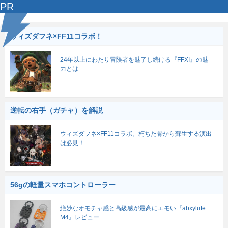
PR
ウィズダフネ×FF11コラボ！
24年以上にわたり冒険者を魅了し続ける『FFXI』の魅
力とは
逆転の右手（ガチャ）を解説
ウィズダフネ×FF11コラボ。朽ちた骨から蘇生する演出
は必見！
56gの軽量スマホコントローラー
絶妙なオモチャ感と高級感が最高にエモい『abxylute
M4』レビュー