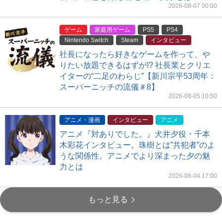
2026-08-07 00:00
ゲーム
家庭用ゲーム
PS5
PS4
Nintendo Switch
Steam
インタビュー
社長になったら好きなゲームを作って、や
りたい放題できるはずが!? 社長業とクリエ
イターの“二足のわらじ”【新川宗平53周年：
スーパーニッチの流儀＃8】
2026-08-05 10:50
アニメ・漫画
インタビュー
アニメ
アニメ『対ありでした。』犬井夕役・千本
木彩花インタビュー。珠樹とは”共犯者”のよ
うな関係性。アニメでより深まった夕の魅
力とは
2026-08-04 17:00
もっと見る