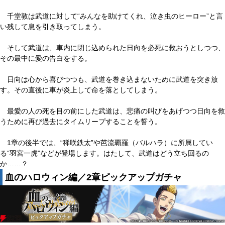
千堂敦は武道に対して“みんなを助けてくれ、泣き虫のヒーロー”と言
い残して息を引き取ってしまう。
そして武道は、車内に閉じ込められた日向を必死に救おうとしつつ、
その最中に愛の告白をする。
日向は心から喜びつつも、武道を巻き込まないために武道を突き放
す。その直後に車が炎上して命を落としてしまう。
最愛の人の死を目の前にした武道は、悲痛の叫びをあげつつ日向を救
うために再び過去にタイムリープすることを誓う。
1章の後半では、“稀咲鉄太”や芭流覇羅（バルハラ）に所属してい
る“羽宮一虎”などが登場します。はたして、武道はどう立ち回るの
か……？
血のハロウィン編／2章ピックアップガチャ