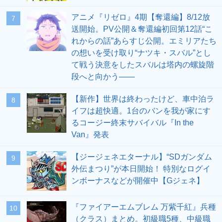
アニメ『リゼロ』4期【奪還編】8/12放
7
送開始。PV公開＆奪還編初回第12話“こ
れからの話”あらすじ公開。エミリアたち
の想いを受け取り“ナツキ・スバル”とし
て戦う決意をしたスバルは塔内の螺旋階
段へと向かう――
【新作】世界は終わったけど、車中泊ラ
8
イフは超快適。1台のバンを我が家にす
るコージー終末サバイバル『In the
Van』発表
【ジージェネエターナル】“SDガンダム
9
外伝まつり”が本日開始！ 特別なログイ
ンボーナスなどが開催中【Gジェネ】
『ファイアーエムブレム 万紫千紅』兵種
10
（クラス）まとめ。初級職5種、中級職