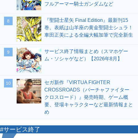
フルアーマー騎士ガンダムなど
『聖闘士星矢 Final Edition』最新刊15
8
巻。表紙は山羊座の黄金聖闘士シュラ！
車田正美による全編大幅加筆で完全新生
サービス終了情報まとめ（スマホゲー
9
ム・ソシャゲなど）【2026年8月】
セガ新作『VIRTUA FIGHTER
10
CROSSROADS（バーチャファイター
クロスロード）』発売時期、ゲーム概
要、登場キャラクターなど最新情報まと
め
#サービス終了