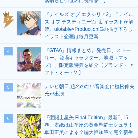
素晴らしい世界に祝福を！】
『テイルズ オブ エクシリア2』『テイル
3
ズ オブ デスティニー2』新イラストが解
禁。ufotable×ProductionIGの描き下ろし
イラスト企画は毎月更新
『GTA6』情報まとめ。発売日、ストー
4
リー、登場キャラクター、地域（マッ
プ）、限定版特典を紹介【グランド・セ
フト・オートVI】
テレビ朝日 題名のない音楽会に植松伸夫
5
氏が出演
『聖闘士星矢 Final Edition』最新刊15
6
巻。表紙は山羊座の黄金聖闘士シュラ！
車田正美による全編大幅加筆で完全新生