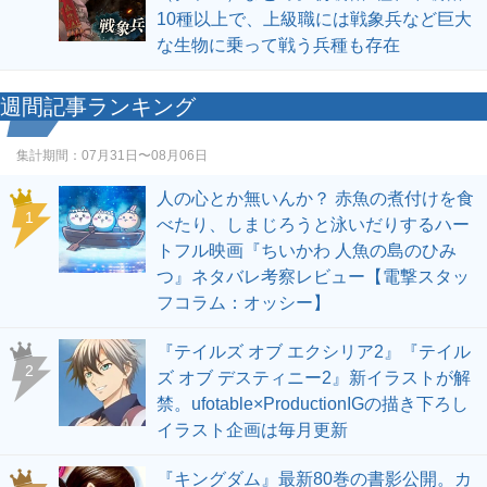
10種以上で、上級職には戦象兵など巨大
な生物に乗って戦う兵種も存在
週間記事ランキング
集計期間：
07月31日〜08月06日
人の心とか無いんか？ 赤魚の煮付けを食
1
べたり、しまじろうと泳いだりするハー
トフル映画『ちいかわ 人魚の島のひみ
つ』ネタバレ考察レビュー【電撃スタッ
フコラム：オッシー】
『テイルズ オブ エクシリア2』『テイル
2
ズ オブ デスティニー2』新イラストが解
禁。ufotable×ProductionIGの描き下ろし
イラスト企画は毎月更新
『キングダム』最新80巻の書影公開。カ