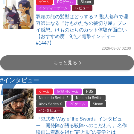
ゲーム
PCゲーム
Steam
インディーゲーム
レビュー
双頭の龍の髪型はどうする？ 獣人都市で理
容師になる『けものたちの髪切り屋』プレ
イ感想。けものたちのカット体験が面白い
【おすすめ度：9点／電撃インディー
#1447】
2026-08-07 02:00
もっと見る
#インタビュー
ゲーム
家庭用ゲーム
PS5
Nintendo Switch 2
Nintendo Switch
Xbox Series X
PCゲーム
Steam
インタビュー
『鬼武者 Way of the Sword』インタビュ
ー：開発陣が語る殺陣へのこだわり。名作
映画に着想を得た"静と動”の美学とは