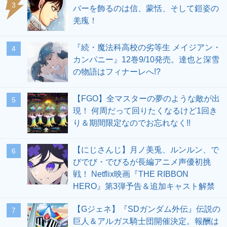
3
バーを飾るのは信、蒙恬、そして鎧姿の
羌瘣！
『続・魔法科高校の劣等生 メイジアン・
4
カンパニー』12巻9/10発売。達也と深雪
の物語はフィナーレへ!?
【FGO】全マスターの夢のような敵が出
5
現！ 何周だって回りたくなるけど1回き
り＆期間限定なのでお忘れなく!!
【にじさんじ】月ノ美兎、ルンルン、で
6
びでび・でびるが長編アニメ声優初挑
戦！ Netflix映画『THE RIBBON
HERO』第3弾予告＆追加キャスト解禁
【Gジェネ】『SDガンダム外伝』伝説の
7
巨人＆アルガス騎士団開催決定。報酬は