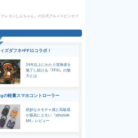
れた『クレヨンしんちゃん』の公式グルメスピンオフ
ィズダフネ×FF11コラボ！
24年以上にわたり冒険者を
魅了し続ける『FFXI』の魅
力とは
6gの軽量スマホコントローラー
絶妙なオモチャ感と高級感
が最高にエモい『abxylute
M4』レビュー