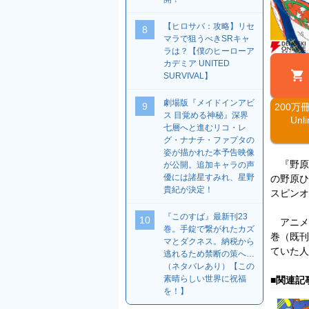
【ヒロサバ：攻略】リセ
8
マラで狙うべきSRキャ
ラは？【僕のヒーローア
カデミア UNITED
SURVIVAL】
劇場版『メイドインアビ
9
200万
ス 目覚める神秘』深界
Un
七層へと進むリコ・レ
グ・ナナチ・ファプタの
姿が描かれた本予告映像
『野原
が公開。追加キャラの声
優には諸星すみれ、星野
の野原ひ
貴紀が決定！
スピンオ
『このすば』最新刊23
10
アニメ化
巻。手錠で繋がれたカズ
巻（既刊
マとダクネス。納税から
ていた人
逃れるため禁断の策へ…
（ネタバレあり）【この
素晴らしい世界に祝福
■関連記
を！】