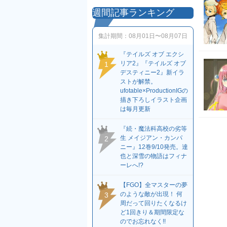
週間記事ランキング
集計期間：
08月01日〜08月07日
『テイルズ オブ エクシ
リア2』『テイルズ オブ
1
デスティニー2』新イラ
ストが解禁。
ufotable×ProductionIGの
描き下ろしイラスト企画
は毎月更新
『続・魔法科高校の劣等
生 メイジアン・カンパ
2
ニー』12巻9/10発売。達
也と深雪の物語はフィナ
ーレへ!?
【FGO】全マスターの夢
のような敵が出現！ 何
3
周だって回りたくなるけ
ど1回きり＆期間限定な
のでお忘れなく!!