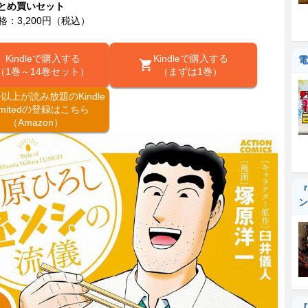
まとめ買いセット
e価格：3,200円（税込）
Kindleで購入する
Kindleで購入する
電
（1巻～14巻セット）
（まずは1巻）
冊以上が読み放題のKindle
limitedの登録はこちら
（Amazon）
『
ン