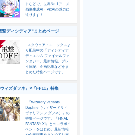
トなどで、世界No.1アニメ
画像生成AI・PixAIの魅力に
迫ります！
電撃ディシディア”まとめページ
スクウェア・エニックスよ
り配信中の『ディシディア
デュエルム ファイナルファ
ンタジー』最新情報、プレ
イ日記、企画記事などをま
とめた特集ページです。
ウィズダフネ』×『FF11』特集
『Wizardry Variants
Daphne（ウィザードリィ
ヴァリアンツ ダフネ）』の
特集ページです。『FINAL
FANTASY XI』とのコラボイ
ベントをはじめ、最新情報
や企画記事をまとめてお届