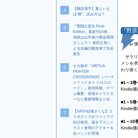
【難読漢字】夏といえ
4
ば“蕣”。読み方は？
『聖闘士星矢 Final
5
『野原
Edition』最新刊15巻。
表紙は山羊座の黄金聖闘
士シュラ！ 車田正美に
【クレヨ
よる全編大幅加筆で完全
新生
サラリ
メシを求
セガ新作『VIRTUA
6
わり抜く
FIGHTER
CROSSROADS（バーチ
■1～3
ャファイター クロスロ
ード）』発売時期、ゲー
Kindl
ム概要、登場キャラクタ
ーなど最新情報まとめ
■1～5
Kindl
【SAO×結城さくな】コ
7
ラボグッズがファミマで
■1～1
8/13発売。描き下ろしイ
Kindl
ラスト使用のアクキー＆
缶バッジが登場