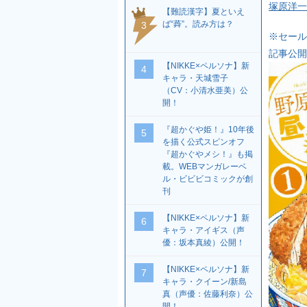
塚原洋一
【難読漢字】夏といえ
ば“蕣”。読み方は？
3
※セール
記事公開
【NIKKE×ペルソナ】新
4
キャラ・天城雪子
（CV：小清水亜美）公
開！
『超かぐや姫！』10年後
5
を描く公式スピンオフ
『超かぐやメシ！』も掲
載。WEBマンガレーベ
ル・ビビビコミックが創
刊
【NIKKE×ペルソナ】新
6
キャラ・アイギス（声
優：坂本真綾）公開！
【NIKKE×ペルソナ】新
7
キャラ・クイーン/新島
真（声優：佐藤利奈）公
開！