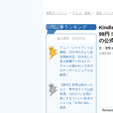
電撃オンライン
アニメ・漫画
漫画（マン
日間記事ランキング
Kin
99
集計期間：
08月07日
の公
アニメ『ジャイアントお
文：
電撃
嬢様』2027年1月より放
1
公開日時
送開始決定。巨大化した
富士動機子とDr.セバス
チャンが描かれた大迫力
のティザービジュアルを
解禁！
【新作】世界は終わった
けど、車中泊ライフは超
2
快適。1台のバンを我が
家にするコージー終末サ
バイバル『In the Van』
発表
Amazo