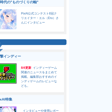
I時代の"ものづくりの軸"
PixAI公式コンテスト8冠ク
リエイター・エル（Eru）さ
んにインタビュー
集
撃インディー
8/4更新
インディーゲーム
関連のニュースをまとめて
掲載。編集部おすすめのイ
ンディゲームのレビューな
ども。
ixAI特集
インタビューや使用レポー