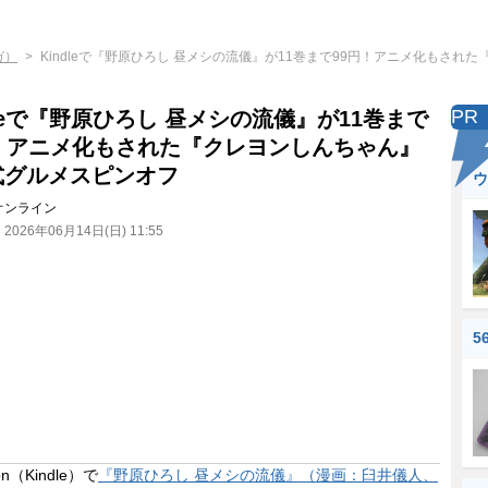
ガ）
Kindleで『野原ひろし 昼メシの流儀』が11巻まで99円！アニメ化もさ
PR
dleで『野原ひろし 昼メシの流儀』が11巻まで
円！アニメ化もされた『クレヨンしんちゃん』
式グルメスピンオフ
ウ
オンライン
：
2026年06月14日(日) 11:55
5
n（Kindle）で
『野原ひろし 昼メシの流儀』（漫画：臼井儀人、