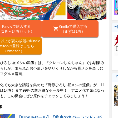
Kindleで購入する
Kindleで購入する
“
（1巻～14巻セット）
（まずは1巻）
冊以上が読み放題のKindle
limitedの登録はこちら
（Amazon）
ひろし 昼メシの流儀』は、『クレヨンしんちゃん』でお馴染み
ろしが、限られたお小遣いをやりくりしながら昼メシを楽しむ
フグルメ漫画。
『
でも大きな話題を集めた『野原ひろし 昼メシの流儀』が、11
は14巻）まで99円の超お得なセール中！ アニメ化で気になっ
も、この機会にぜひ原作をチェックしてみましょう！
事
【Kindleセール】『約束のネバーランド』が