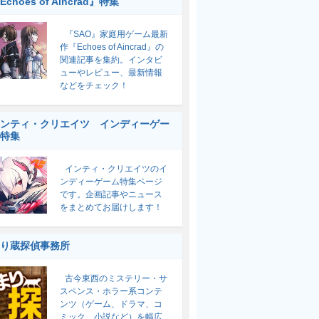
Echoes of Aincrad』特集
『SAO』家庭用ゲーム最新
作『Echoes of Aincrad』の
関連記事を集約。インタビ
ューやレビュー、最新情報
などをチェック！
ンティ・クリエイツ インディーゲー
特集
インティ・クリエイツのイ
ンディーゲーム特集ページ
です。企画記事やニュース
をまとめてお届けします！
り蔵探偵事務所
古今東西のミステリー・サ
スペンス・ホラー系コンテ
ンツ（ゲーム、ドラマ、コ
ミック、小説など）を幅広