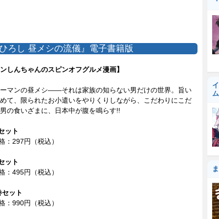
『
ひろし 昼メシの流儀』電子書籍版
ンしんちゃんのスピンオフグルメ漫画】
イ
ーマンの昼メシ――それは家族の知らない男だけの世界。旨い
ム
めて、限られたお小遣いをやりくりしながら、こだわりにこだ
男の食いざまに、日本中が腹を鳴らす!!
巻セット
e価格：297円（税込）
巻セット
ま
e価格：495円（税込）
0巻セット
e価格：990円（税込）