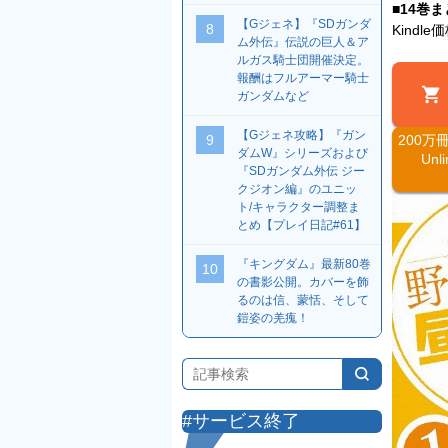
■14巻
【Gジェネ】『SDガンダ
8
Kindl
ム外伝』伝説の巨人＆ア
ルガス騎士団開催決定。
報酬はフルアーマー騎士
ガンダムなど
【Gジェネ攻略】『ガン
9
200万
ダムW』シリーズおよび
Un
『SDガンダム外伝 ジー
クジオン編』のユニッ
ト/キャラクター調整ま
とめ【プレイ日記#61】
『キングダム』最新80巻
10
の書影公開。カバーを飾
るのは信、蒙恬、そして
鎧姿の羌瘣！
#サービス終了