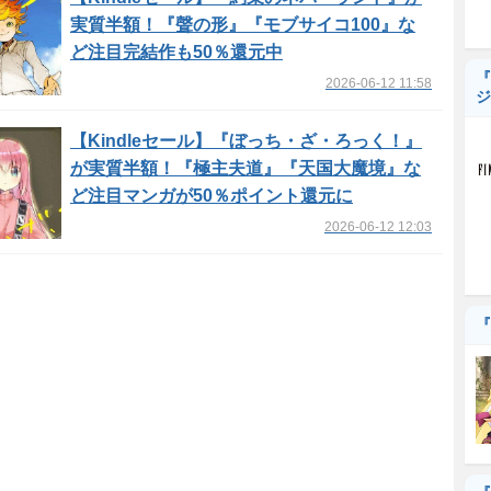
実質半額！『聲の形』『モブサイコ100』な
ど注目完結作も50％還元中
『
2026-06-12 11:58
ジ
【Kindleセール】『ぼっち・ざ・ろっく！』
が実質半額！『極主夫道』『天国大魔境』な
ど注目マンガが50％ポイント還元に
2026-06-12 12:03
『