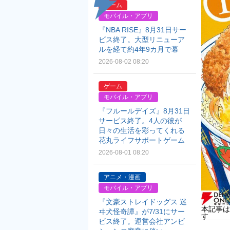
ゲーム
モバイル・アプリ
『NBA RISE』8月31日サー
ビス終了。大型リニューア
ルを経て約4年9カ月で幕
2026-08-02 08:20
ゲーム
モバイル・アプリ
『フルールデイズ』8月31日
サービス終了。4人の彼が
日々の生活を彩ってくれる
花丸ライフサポートゲーム
2026-08-01 08:20
アニメ・漫画
モバイル・アプリ
『文豪ストレイドッグス 迷
本記事は
ヰ犬怪奇譚』が7/31にサー
す
ビス終了。運営会社アンビ