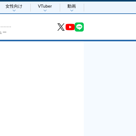
女性向け
VTuber
動画
ュー