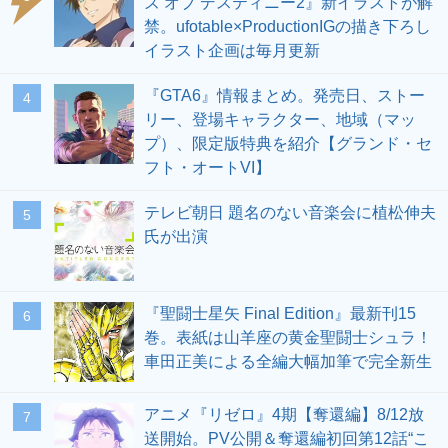
ズ オブ デスティニー2』新イラストが解
禁。ufotable×ProductionIGの描き下ろし
イラスト企画は毎月更新
『GTA6』情報まとめ。発売日、ストー
4
リー、登場キャラクター、地域（マッ
プ）、限定版特典を紹介【グランド・セ
フト・オートVI】
テレビ朝日 題名のない音楽会に植松伸夫
5
氏が出演
『聖闘士星矢 Final Edition』最新刊15
6
巻。表紙は山羊座の黄金聖闘士シュラ！
車田正美による全編大幅加筆で完全新生
アニメ『リゼロ』4期【奪還編】8/12放
7
送開始。PV公開＆奪還編初回第12話“こ