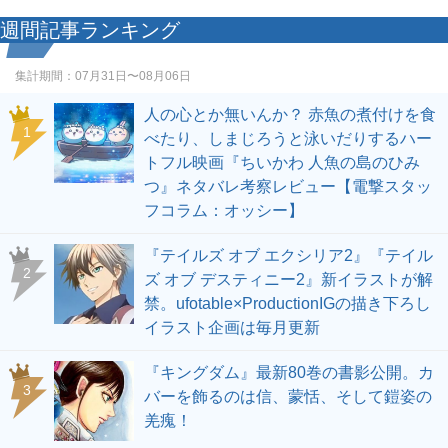
週間記事ランキング
集計期間：
07月31日〜08月06日
人の心とか無いんか？ 赤魚の煮付けを食
1
べたり、しまじろうと泳いだりするハー
トフル映画『ちいかわ 人魚の島のひみ
つ』ネタバレ考察レビュー【電撃スタッ
フコラム：オッシー】
『テイルズ オブ エクシリア2』『テイル
2
ズ オブ デスティニー2』新イラストが解
禁。ufotable×ProductionIGの描き下ろし
イラスト企画は毎月更新
『キングダム』最新80巻の書影公開。カ
3
バーを飾るのは信、蒙恬、そして鎧姿の
羌瘣！