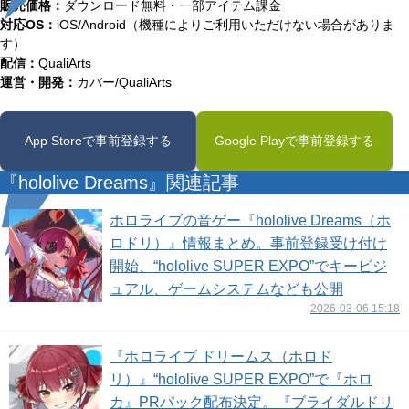
販売価格：
ダウンロード無料・一部アイテム課金
対応OS：
iOS/Android（機種によりご利用いただけない場合がありま
す）
配信：
QualiArts
運営・開発：
カバー/QualiArts
App Storeで事前登録する
Google Playで事前登録する
『hololive Dreams』関連記事
ホロライブの音ゲー『hololive Dreams（ホ
ロドリ）』情報まとめ。事前登録受け付け
開始、“hololive SUPER EXPO”でキービジ
ュアル、ゲームシステムなども公開
2026-03-06 15:18
『ホロライブ ドリームス（ホロド
リ）』“hololive SUPER EXPO”で『ホロ
カ』PRパック配布決定。『ブライダルドリ