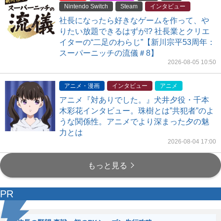
Nintendo Switch
Steam
インタビュー
社長になったら好きなゲームを作って、や
りたい放題できるはずが!? 社長業とクリエ
イターの“二足のわらじ”【新川宗平53周年：
スーパーニッチの流儀＃8】
2026-08-05 10:50
アニメ・漫画
インタビュー
アニメ
アニメ『対ありでした。』犬井夕役・千本
木彩花インタビュー。珠樹とは”共犯者”のよ
うな関係性。アニメでより深まった夕の魅
力とは
2026-08-04 17:00
もっと見る
PR