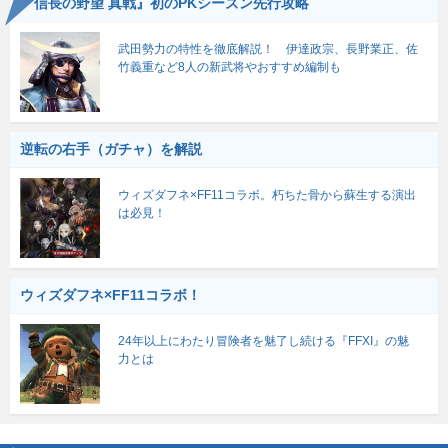
『信長の野望 真戦』初のPKシーズン先行攻略
武田勢力の特性を徹底解説！ 伊達政宗、長野業正、佐
竹義重など8人の新武将やおすすめ編制も
逆転の右手（ガチャ）を解説
ウィズダフネ×FF11コラボ。朽ちた骨から蘇生する演出
は必見！
ウィズダフネ×FF11コラボ！
24年以上にわたり冒険者を魅了し続ける『FFXI』の魅
力とは