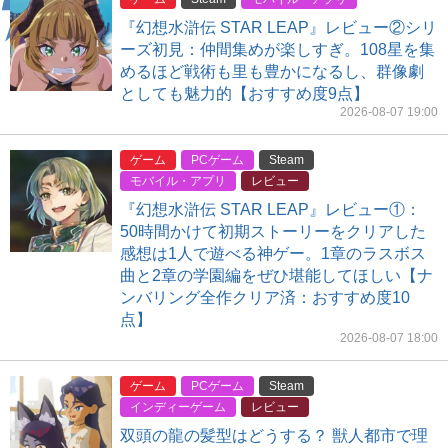
『幻想水滸伝 STAR LEAP』レビュー②シリ
ーズ初見：仲間集めが楽しすぎ。108星を集
めるほど戦術も里も豊かになるし、群像劇
としても魅力的【おすすめ度9点】
2026-08-07 19:00
ゲーム
PCゲーム
Steam
モバイル・アプリ
レビュー
『幻想水滸伝 STAR LEAP』レビュー①：
50時間かけて初期ストーリーをクリアした
感想は1人で遊べる神ゲー。1章のラスボス
曲と2章の学園編をぜひ堪能してほしい【ナ
ンバリング全作クリア済：おすすめ度10
点】
2026-08-07 18:00
ゲーム
PCゲーム
Steam
インディーゲーム
レビュー
双頭の龍の髪型はどうする？ 獣人都市で理