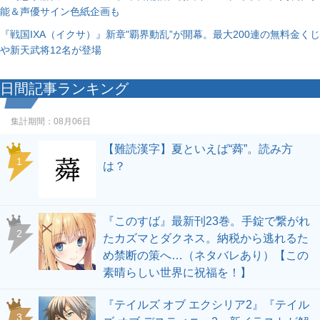
能＆声優サイン色紙企画も
『戦国IXA（イクサ）』新章"覇界動乱”が開幕。最大200連の無料金くじ
や新天武将12名が登場
日間記事ランキング
集計期間：
08月06日
【難読漢字】夏といえば“蕣”。読み方
1
は？
『このすば』最新刊23巻。手錠で繋がれ
2
たカズマとダクネス。納税から逃れるた
め禁断の策へ…（ネタバレあり）【この
素晴らしい世界に祝福を！】
『テイルズ オブ エクシリア2』『テイル
3