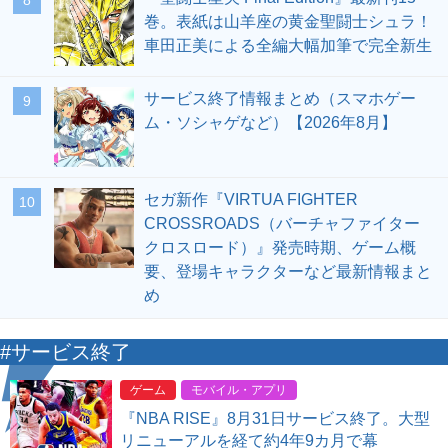
8
巻。表紙は山羊座の黄金聖闘士シュラ！
車田正美による全編大幅加筆で完全新生
サービス終了情報まとめ（スマホゲー
9
ム・ソシャゲなど）【2026年8月】
セガ新作『VIRTUA FIGHTER
10
CROSSROADS（バーチャファイター
クロスロード）』発売時期、ゲーム概
要、登場キャラクターなど最新情報まと
め
#サービス終了
ゲーム
モバイル・アプリ
『NBA RISE』8月31日サービス終了。大型
リニューアルを経て約4年9カ月で幕