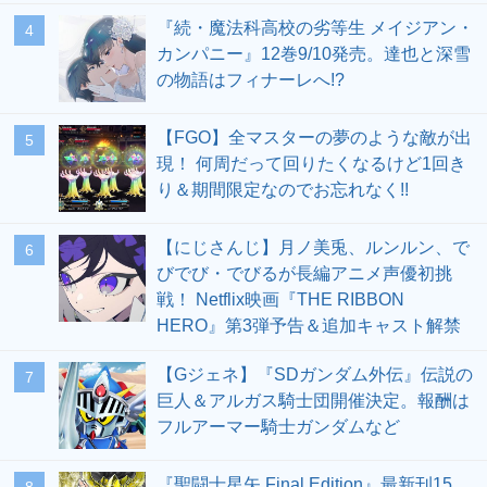
『続・魔法科高校の劣等生 メイジアン・
4
カンパニー』12巻9/10発売。達也と深雪
の物語はフィナーレへ!?
【FGO】全マスターの夢のような敵が出
5
現！ 何周だって回りたくなるけど1回き
り＆期間限定なのでお忘れなく!!
【にじさんじ】月ノ美兎、ルンルン、で
6
びでび・でびるが長編アニメ声優初挑
戦！ Netflix映画『THE RIBBON
HERO』第3弾予告＆追加キャスト解禁
【Gジェネ】『SDガンダム外伝』伝説の
7
巨人＆アルガス騎士団開催決定。報酬は
フルアーマー騎士ガンダムなど
『聖闘士星矢 Final Edition』最新刊15