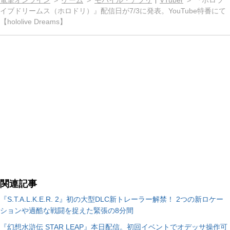
電撃オンライン
ゲーム
モバイル・アプリ
VTuber
『ホロラ
イブドリームス（ホロドリ）』配信日が7/3に発表。YouTube特番にて
【hololive Dreams】
関連記事
『S.T.A.L.K.E.R. 2』初の大型DLC新トレーラー解禁！ 2つの新ロケー
ションや過酷な戦闘を捉えた緊張の8分間
『幻想水滸伝 STAR LEAP』本日配信。初回イベントでオデッサ操作可