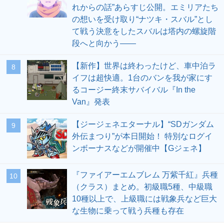
れからの話”あらすじ公開。エミリアたち
の想いを受け取り“ナツキ・スバル”とし
て戦う決意をしたスバルは塔内の螺旋階
段へと向かう――
【新作】世界は終わったけど、車中泊ラ
8
イフは超快適。1台のバンを我が家にす
るコージー終末サバイバル『In the
Van』発表
【ジージェネエターナル】“SDガンダム
9
外伝まつり”が本日開始！ 特別なログイ
ンボーナスなどが開催中【Gジェネ】
『ファイアーエムブレム 万紫千紅』兵種
10
（クラス）まとめ。初級職5種、中級職
10種以上で、上級職には戦象兵など巨大
な生物に乗って戦う兵種も存在