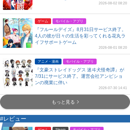
2026-08-02 08:20
ゲーム
モバイル・アプリ
『フルールデイズ』8月31日サービス終了。
4人の彼が日々の生活を彩ってくれる花丸ラ
イフサポートゲーム
2026-08-01 08:20
アニメ・漫画
モバイル・アプリ
『文豪ストレイドッグス 迷ヰ犬怪奇譚』が
7/31にサービス終了。運営会社アンビショ
ンの廃業に伴い
2026-07-30 14:41
もっと見る
#レビュー
ゲーム
Steam
モバイル・アプリ