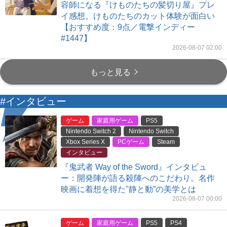
容師になる『けものたちの髪切り屋』プレ
イ感想。けものたちのカット体験が面白い
【おすすめ度：9点／電撃インディー
#1447】
2026-08-07 02:00
もっと見る
#インタビュー
ゲーム
家庭用ゲーム
PS5
Nintendo Switch 2
Nintendo Switch
Xbox Series X
PCゲーム
Steam
インタビュー
『鬼武者 Way of the Sword』インタビュ
ー：開発陣が語る殺陣へのこだわり。名作
映画に着想を得た"静と動”の美学とは
2026-08-07 00:00
ゲーム
家庭用ゲーム
PS5
PS4