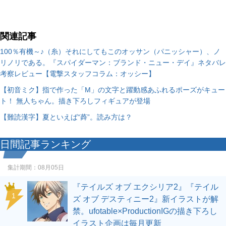
関連記事
100％有機～♪（糸）それにしてもこのオッサン（パニッシャー）、ノ
リノリである。『スパイダーマン：ブランド・ニュー・デイ』ネタバレ
考察レビュー【電撃スタッフコラム：オッシー】
【初音ミク】指で作った「M」の文字と躍動感あふれるポーズがキュー
ト！ 無人ちゃん。描き下ろしフィギュアが登場
【難読漢字】夏といえば“蕣”。読み方は？
日間記事ランキング
集計期間：
08月05日
『テイルズ オブ エクシリア2』『テイル
1
ズ オブ デスティニー2』新イラストが解
禁。ufotable×ProductionIGの描き下ろし
イラスト企画は毎月更新