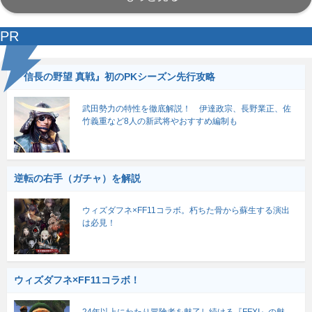
PR
『信長の野望 真戦』初のPKシーズン先行攻略
武田勢力の特性を徹底解説！ 伊達政宗、長野業正、佐
竹義重など8人の新武将やおすすめ編制も
逆転の右手（ガチャ）を解説
ウィズダフネ×FF11コラボ。朽ちた骨から蘇生する演出
は必見！
ウィズダフネ×FF11コラボ！