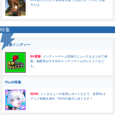
24年以上にわたり冒険者を魅了し続ける『FFXI』の魅
力とは
特集
電撃インディー
8/4更新
インディーゲーム関連のニュースをまとめて掲
載。編集部おすすめのインディゲームのレビューなど
も。
PixAI特集
NEW!
インタビューや使用レポートなどで、世界No.1
アニメ画像生成AI・PixAIの魅力に迫ります！