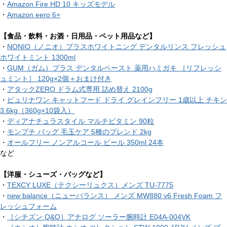
・
Amazon Fire HD 10 キッズモデル
・
Amazon eero 6+
【食品・飲料・お酒・日用品・ペット用品など】
・
NONIO（ノニオ）プラスホワイトニング デンタルリンス フレッシュ
ホワイトミント 1300ml
・
GUM（ガム）プラス デンタルペースト 薬用ハミガキ ［リフレッシ
ュミント］ 120g×2個＋おまけ付き
・
アタックZERO ドラム式専用 詰め替え 2100g
・
ピュリナワン キャットフード ドライ グレインフリー 1歳以上 チキン
3.6kg（360g×10袋入）
・
ディアナチュラスタイル マルチビタミン 90粒
・
モンプチ バッグ 毛玉ケア 5種のブレンド 2kg
・
オールフリー ノンアルコール ビール 350ml 24本
など
【洋服・シューズ・バッグなど】
・
TEXCY LUXE（テクシーリュクス）メンズ TU-7775
・
new balance（ニューバランス） メンズ MW880 v6 Fresh Foam フ
レッシュフォーム
・
［シチズン Q&Q］アナログ ソーラー腕時計 E04A-004VK