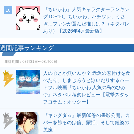
『ちいかわ』人気キャラクターランキン
10
グTOP10。ちいかわ、ハチワレ、うさ
ぎ…ファンが選んだ推しは？（ネタバレ
あり）【2026年4月最新版】
週間記事ランキング
集計期間：
07月31日〜08月06日
人の心とか無いんか？ 赤魚の煮付けを食
1
べたり、しまじろうと泳いだりするハー
トフル映画『ちいかわ 人魚の島のひみ
つ』ネタバレ考察レビュー【電撃スタッ
フコラム：オッシー】
『キングダム』最新80巻の書影公開。カ
2
バーを飾るのは信、蒙恬、そして鎧姿の
羌瘣！