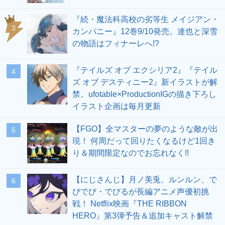
『続・魔法科高校の劣等生 メイジアン・
3
カンパニー』12巻9/10発売。達也と深雪
の物語はフィナーレへ!?
『テイルズ オブ エクシリア2』『テイル
4
ズ オブ デスティニー2』新イラストが解
禁。ufotable×ProductionIGの描き下ろし
イラスト企画は毎月更新
【FGO】全マスターの夢のような敵が出
5
現！ 何周だって回りたくなるけど1回き
り＆期間限定なのでお忘れなく!!
【にじさんじ】月ノ美兎、ルンルン、で
6
びでび・でびるが長編アニメ声優初挑
戦！ Netflix映画『THE RIBBON
HERO』第3弾予告＆追加キャスト解禁