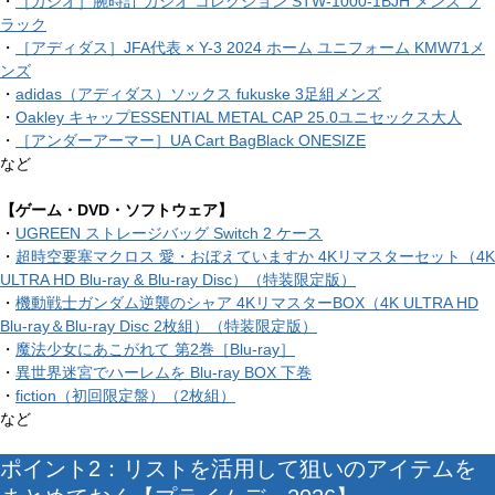
・
［カシオ］腕時計 カシオ コレクション STW-1000-1BJH メンズ ブ
ラック
・
［アディダス］JFA代表 × Y-3 2024 ホーム ユニフォーム KMW71メ
ンズ
・
adidas（アディダス）ソックス fukuske 3足組メンズ
・
Oakley キャップESSENTIAL METAL CAP 25.0ユニセックス大人
・
［アンダーアーマー］UA Cart BagBlack ONESIZE
など
【ゲーム・DVD・ソフトウェア】
・
UGREEN ストレージバッグ Switch 2 ケース
・
超時空要塞マクロス 愛・おぼえていますか 4Kリマスターセット（4K
ULTRA HD Blu-ray & Blu-ray Disc）（特装限定版）
・
機動戦士ガンダム逆襲のシャア 4KリマスターBOX（4K ULTRA HD
Blu-ray＆Blu-ray Disc 2枚組）（特装限定版）
・
魔法少女にあこがれて 第2巻［Blu-ray］
・
異世界迷宮でハーレムを Blu-ray BOX 下巻
・
fiction（初回限定盤）（2枚組）
など
ポイント2：リストを活用して狙いのアイテムを