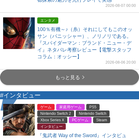
2026-08-07 00:00
エンタメ
100％有機～♪（糸）それにしてもこのオッ
サン（パニッシャー）、ノリノリである。
『スパイダーマン：ブランド・ニュー・デ
イ』ネタバレ考察レビュー【電撃スタッフ
コラム：オッシー】
2026-08-06 20:00
もっと見る
#インタビュー
ゲーム
家庭用ゲーム
PS5
Nintendo Switch 2
Nintendo Switch
Xbox Series X
PCゲーム
Steam
インタビュー
『鬼武者 Way of the Sword』インタビュ