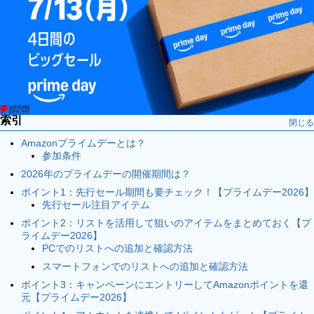
索引
閉じる
Amazonプライムデーとは？
参加条件
2026年のプライムデーの開催期間は？
ポイント1：先行セール期間も要チェック！【プライムデー2026】
先行セール注目アイテム
ポイント2：リストを活用して狙いのアイテムをまとめておく【プ
ライムデー2026】
PCでのリストへの追加と確認方法
スマートフォンでのリストへの追加と確認方法
ポイント3：キャンペーンにエントリーしてAmazonポイントを還
元【プライムデー2026】