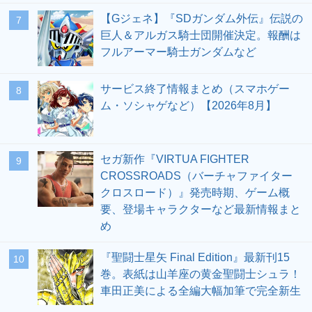
【Gジェネ】『SDガンダム外伝』伝説の
7
巨人＆アルガス騎士団開催決定。報酬は
フルアーマー騎士ガンダムなど
サービス終了情報まとめ（スマホゲー
8
ム・ソシャゲなど）【2026年8月】
セガ新作『VIRTUA FIGHTER
9
CROSSROADS（バーチャファイター
クロスロード）』発売時期、ゲーム概
要、登場キャラクターなど最新情報まと
め
『聖闘士星矢 Final Edition』最新刊15
10
巻。表紙は山羊座の黄金聖闘士シュラ！
車田正美による全編大幅加筆で完全新生