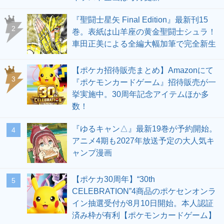
『聖闘士星矢 Final Edition』最新刊15
2
巻。表紙は山羊座の黄金聖闘士シュラ！
車田正美による全編大幅加筆で完全新生
【ポケカ招待販売まとめ】Amazonにて
3
『ポケモンカードゲーム』招待販売が一
挙実施中。30周年記念アイテムほか多
数！
『ゆるキャン△』最新19巻が予約開始。
4
アニメ4期も2027年放送予定の大人気キ
ャンプ漫画
【ポケカ30周年】“30th
5
CELEBRATION”4商品のポケセンオンラ
イン抽選受付が8月10日開始。本人認証
済み枠が有利【ポケモンカードゲーム】