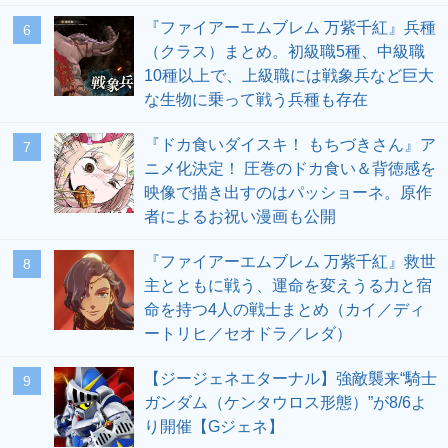
『ファイアーエムブレム 万紫千紅』兵種
6
（クラス）まとめ。初級職5種、中級職
10種以上で、上級職には戦象兵など巨大
な生物に乗って戦う兵種も存在
『ドカ食いダイスキ！ もちづきさん』ア
7
ニメ化決定！ 圧巻のドカ食い＆背徳感を
映像で描き出すのはパッショーネ。原作
者によるお祝い漫画も公開
『ファイアーエムブレム 万紫千紅』救世
8
主とともに戦う、運命を変えうる力と宿
命を持つ4人の戦士まとめ（カイ／ディ
ートリヒ／セオドラ／レダ）
【ジージェネエターナル】強敵襲来“騎士
9
ガンダム（ケンタウロス形態）”が8/6よ
り開催【Gジェネ】