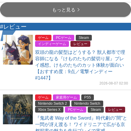
もっと見る
#レビュー
ゲーム
PCゲーム
Steam
インディーゲーム
レビュー
双頭の龍の髪型はどうする？ 獣人都市で理
容師になる『けものたちの髪切り屋』プレ
イ感想。けものたちのカット体験が面白い
【おすすめ度：9点／電撃インディー
#1447】
2026-08-07 02:00
ゲーム
家庭用ゲーム
PS5
Nintendo Switch 2
Nintendo Switch
Xbox Series X
PCゲーム
Steam
レビュー
『鬼武者 Way of the Sword』時代劇の"間”と
一閃が冴え渡る！ ワイドリニアで広がる京
都探索の魅力を先行プレイで実感