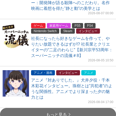
ー：開発陣が語る殺陣へのこだわり。名作
映画に着想を得た"静と動”の美学とは
2026-08-07 00:00
ゲーム
家庭用ゲーム
PS5
PS4
Nintendo Switch
Steam
インタビュー
社長になったら好きなゲームを作って、や
りたい放題できるはずが!? 社長業とクリエ
イターの“二足のわらじ”【新川宗平53周年：
スーパーニッチの流儀＃8】
2026-08-05 10:50
アニメ・漫画
インタビュー
アニメ
アニメ『対ありでした。』犬井夕役・千本
木彩花インタビュー。珠樹とは”共犯者”のよ
うな関係性。アニメでより深まった夕の魅
力とは
2026-08-04 17:00
もっと見る