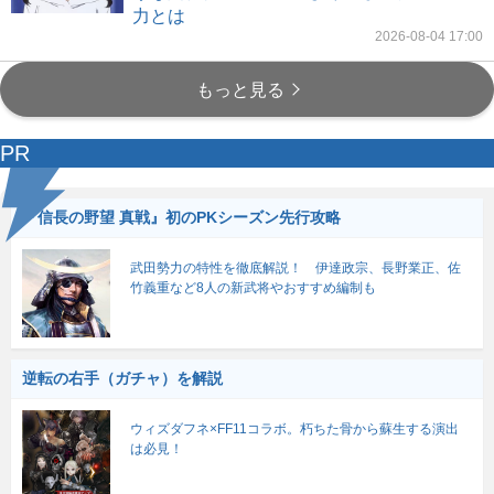
力とは
2026-08-04 17:00
もっと見る
PR
『信長の野望 真戦』初のPKシーズン先行攻略
武田勢力の特性を徹底解説！ 伊達政宗、長野業正、佐
竹義重など8人の新武将やおすすめ編制も
逆転の右手（ガチャ）を解説
ウィズダフネ×FF11コラボ。朽ちた骨から蘇生する演出
は必見！