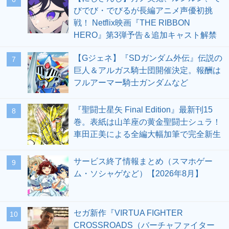
びでび・でびるが長編アニメ声優初挑
戦！ Netflix映画『THE RIBBON
HERO』第3弾予告＆追加キャスト解禁
【Gジェネ】『SDガンダム外伝』伝説の
7
巨人＆アルガス騎士団開催決定。報酬は
フルアーマー騎士ガンダムなど
『聖闘士星矢 Final Edition』最新刊15
8
巻。表紙は山羊座の黄金聖闘士シュラ！
車田正美による全編大幅加筆で完全新生
サービス終了情報まとめ（スマホゲー
9
ム・ソシャゲなど）【2026年8月】
セガ新作『VIRTUA FIGHTER
10
CROSSROADS（バーチャファイター