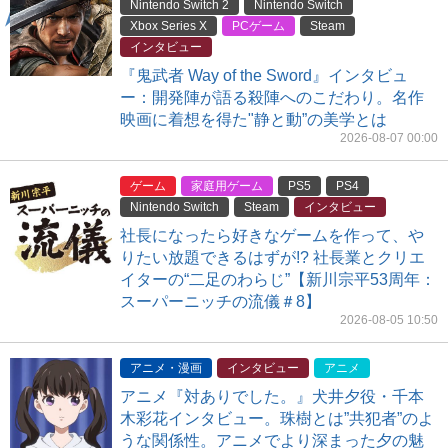
Nintendo Switch 2
Nintendo Switch
Xbox Series X
PCゲーム
Steam
インタビュー
『鬼武者 Way of the Sword』インタビュ
ー：開発陣が語る殺陣へのこだわり。名作
映画に着想を得た"静と動”の美学とは
2026-08-07 00:00
ゲーム
家庭用ゲーム
PS5
PS4
Nintendo Switch
Steam
インタビュー
社長になったら好きなゲームを作って、や
りたい放題できるはずが!? 社長業とクリエ
イターの“二足のわらじ”【新川宗平53周年：
スーパーニッチの流儀＃8】
2026-08-05 10:50
アニメ・漫画
インタビュー
アニメ
アニメ『対ありでした。』犬井夕役・千本
木彩花インタビュー。珠樹とは”共犯者”のよ
うな関係性。アニメでより深まった夕の魅