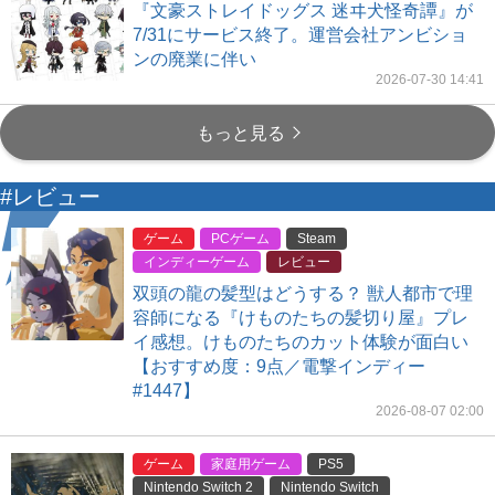
『文豪ストレイドッグス 迷ヰ犬怪奇譚』が
7/31にサービス終了。運営会社アンビショ
ンの廃業に伴い
2026-07-30 14:41
もっと見る
#レビュー
ゲーム
PCゲーム
Steam
インディーゲーム
レビュー
双頭の龍の髪型はどうする？ 獣人都市で理
容師になる『けものたちの髪切り屋』プレ
イ感想。けものたちのカット体験が面白い
【おすすめ度：9点／電撃インディー
#1447】
2026-08-07 02:00
ゲーム
家庭用ゲーム
PS5
Nintendo Switch 2
Nintendo Switch