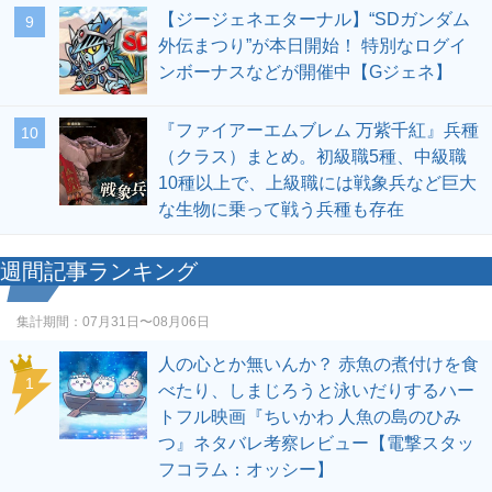
【ジージェネエターナル】“SDガンダム
9
外伝まつり”が本日開始！ 特別なログイ
ンボーナスなどが開催中【Gジェネ】
『ファイアーエムブレム 万紫千紅』兵種
10
（クラス）まとめ。初級職5種、中級職
10種以上で、上級職には戦象兵など巨大
な生物に乗って戦う兵種も存在
週間記事ランキング
集計期間：
07月31日〜08月06日
人の心とか無いんか？ 赤魚の煮付けを食
1
べたり、しまじろうと泳いだりするハー
トフル映画『ちいかわ 人魚の島のひみ
つ』ネタバレ考察レビュー【電撃スタッ
フコラム：オッシー】