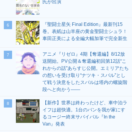
氏が出演
『聖闘士星矢 Final Edition』最新刊15
6
巻。表紙は山羊座の黄金聖闘士シュラ！
車田正美による全編大幅加筆で完全新生
アニメ『リゼロ』4期【奪還編】8/12放
7
送開始。PV公開＆奪還編初回第12話“こ
れからの話”あらすじ公開。エミリアたち
の想いを受け取り“ナツキ・スバル”とし
て戦う決意をしたスバルは塔内の螺旋階
段へと向かう――
【新作】世界は終わったけど、車中泊ラ
8
イフは超快適。1台のバンを我が家にす
るコージー終末サバイバル『In the
Van』発表