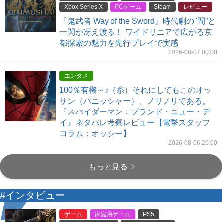
Xbox Series X
PCゲーム
Steam
レビュー
『鬼武者 Way of the Sword』時代劇の"間”と
一閃が冴え渡る！ ワイドリニアで広がる京
都探索の魅力を先行プレイで実感
2026-08-07 00:00
エンタメ
100％有機～♪（糸）それにしてもこのオッ
サン（パニッシャー）、ノリノリである。
『スパイダーマン：ブランド・ニュー・デ
イ』ネタバレ考察レビュー【電撃スタッフ
コラム：オッシー】
2026-08-06 20:00
もっと見る
#インタビュー
ゲーム
家庭用ゲーム
PS5