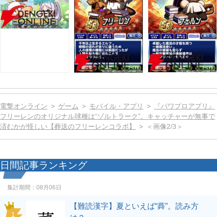
電撃オンライン
ゲーム
モバイル・アプリ
『パワプロアプリ』
フリーレンのオリジナル球種は“ゾルトラーク”。キャッチャーが無事で
済むかが怪しい【葬送のフリーレンコラボ】
＜画像2/3＞
日間記事ランキング
集計期間：
08月06日
【難読漢字】夏といえば“蕣”。読み方
1