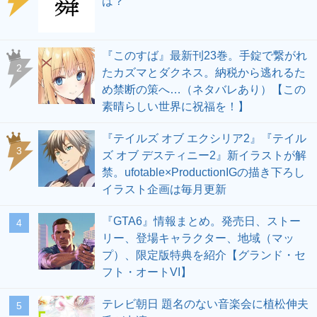
は？
『このすば』最新刊23巻。手錠で繋がれ
2
たカズマとダクネス。納税から逃れるた
め禁断の策へ…（ネタバレあり）【この
素晴らしい世界に祝福を！】
『テイルズ オブ エクシリア2』『テイル
3
ズ オブ デスティニー2』新イラストが解
禁。ufotable×ProductionIGの描き下ろし
イラスト企画は毎月更新
『GTA6』情報まとめ。発売日、ストー
4
リー、登場キャラクター、地域（マッ
プ）、限定版特典を紹介【グランド・セ
フト・オートVI】
テレビ朝日 題名のない音楽会に植松伸夫
5