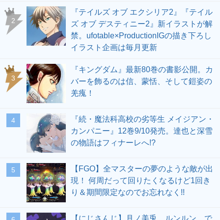
『テイルズ オブ エクシリア2』『テイル
2
ズ オブ デスティニー2』新イラストが解
禁。ufotable×ProductionIGの描き下ろし
イラスト企画は毎月更新
『キングダム』最新80巻の書影公開。カ
3
バーを飾るのは信、蒙恬、そして鎧姿の
羌瘣！
『続・魔法科高校の劣等生 メイジアン・
4
カンパニー』12巻9/10発売。達也と深雪
の物語はフィナーレへ!?
【FGO】全マスターの夢のような敵が出
5
現！ 何周だって回りたくなるけど1回き
り＆期間限定なのでお忘れなく!!
【にじさんじ】月ノ美兎、ルンルン、で
6