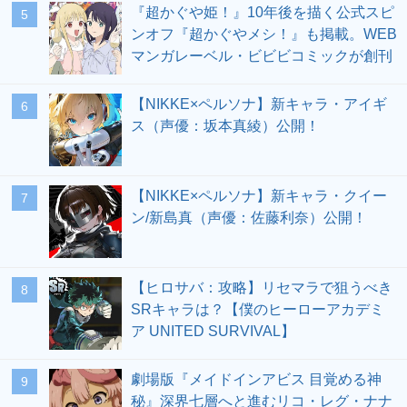
『超かぐや姫！』10年後を描く公式スピ
5
ンオフ『超かぐやメシ！』も掲載。WEB
マンガレーベル・ビビビコミックが創刊
【NIKKE×ペルソナ】新キャラ・アイギ
6
ス（声優：坂本真綾）公開！
【NIKKE×ペルソナ】新キャラ・クイー
7
ン/新島真（声優：佐藤利奈）公開！
【ヒロサバ：攻略】リセマラで狙うべき
8
SRキャラは？【僕のヒーローアカデミ
ア UNITED SURVIVAL】
劇場版『メイドインアビス 目覚める神
9
秘』深界七層へと進むリコ・レグ・ナナ