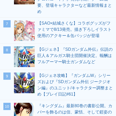
要、登場キャラクターなど最新情報まと
め
【SAO×結城さくな】コラボグッズがフ
7
ァミマで8/13発売。描き下ろしイラスト
使用のアクキー＆缶バッジが登場
【Gジェネ】『SDガンダム外伝』伝説の
8
巨人＆アルガス騎士団開催決定。報酬は
フルアーマー騎士ガンダムなど
【Gジェネ攻略】『ガンダムW』シリー
9
ズおよび『SDガンダム外伝 ジークジオ
ン編』のユニット/キャラクター調整まと
め【プレイ日記#61】
『キングダム』最新80巻の書影公開。カ
10
バーを飾るのは信、蒙恬、そして鎧姿の