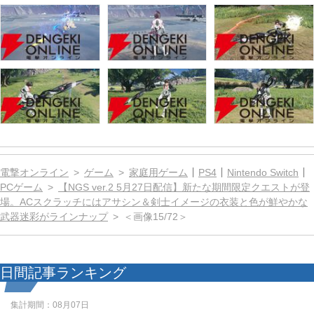
電撃オンライン
ゲーム
家庭用ゲーム
PS4
Nintendo Switch
PCゲーム
【NGS ver.2 5月27日配信】新たな期間限定クエストが登
場。ACスクラッチにはアサシン＆剣士イメージの衣装と色が鮮やかな
武器迷彩がラインナップ
＜画像15/72＞
日間記事ランキング
集計期間：
08月07日