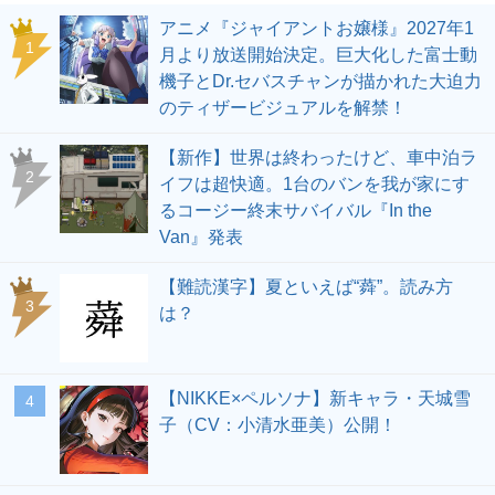
アニメ『ジャイアントお嬢様』2027年1
1
月より放送開始決定。巨大化した富士動
機子とDr.セバスチャンが描かれた大迫力
のティザービジュアルを解禁！
【新作】世界は終わったけど、車中泊ラ
2
イフは超快適。1台のバンを我が家にす
るコージー終末サバイバル『In the
Van』発表
【難読漢字】夏といえば“蕣”。読み方
3
は？
【NIKKE×ペルソナ】新キャラ・天城雪
4
子（CV：小清水亜美）公開！