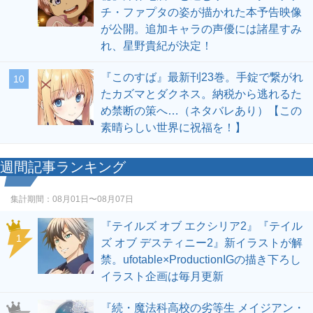
チ・ファプタの姿が描かれた本予告映像
が公開。追加キャラの声優には諸星すみ
れ、星野貴紀が決定！
『このすば』最新刊23巻。手錠で繋がれ
10
たカズマとダクネス。納税から逃れるた
め禁断の策へ…（ネタバレあり）【この
素晴らしい世界に祝福を！】
週間記事ランキング
集計期間：
08月01日〜08月07日
『テイルズ オブ エクシリア2』『テイル
1
ズ オブ デスティニー2』新イラストが解
禁。ufotable×ProductionIGの描き下ろし
イラスト企画は毎月更新
『続・魔法科高校の劣等生 メイジアン・