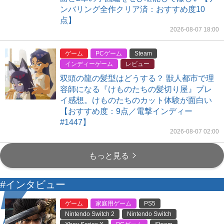
ンバリング全作クリア済：おすすめ度10
点】
2026-08-07 18:00
ゲーム
PCゲーム
Steam
インディーゲーム
レビュー
双頭の龍の髪型はどうする？ 獣人都市で理
容師になる『けものたちの髪切り屋』プレ
イ感想。けものたちのカット体験が面白い
【おすすめ度：9点／電撃インディー
#1447】
2026-08-07 02:00
もっと見る
#インタビュー
ゲーム
家庭用ゲーム
PS5
Nintendo Switch 2
Nintendo Switch