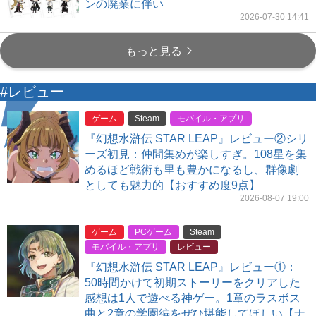
ンの廃業に伴い
2026-07-30 14:41
もっと見る
#レビュー
ゲーム
Steam
モバイル・アプリ
『幻想水滸伝 STAR LEAP』レビュー②シリ
ーズ初見：仲間集めが楽しすぎ。108星を集
めるほど戦術も里も豊かになるし、群像劇
としても魅力的【おすすめ度9点】
2026-08-07 19:00
ゲーム
PCゲーム
Steam
モバイル・アプリ
レビュー
『幻想水滸伝 STAR LEAP』レビュー①：
50時間かけて初期ストーリーをクリアした
感想は1人で遊べる神ゲー。1章のラスボス
曲と2章の学園編をぜひ堪能してほしい【ナ