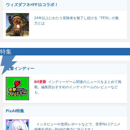
ウィズダフネ×FF11コラボ！
24年以上にわたり冒険者を魅了し続ける『FFXI』の魅
力とは
特集
電撃インディー
8/4更新
インディーゲーム関連のニュースをまとめて掲
載。編集部おすすめのインディゲームのレビューなど
も。
PixAI特集
インタビューや使用レポートなどで、世界No.1アニメ
画像生成AI・PixAIの魅力に迫ります！