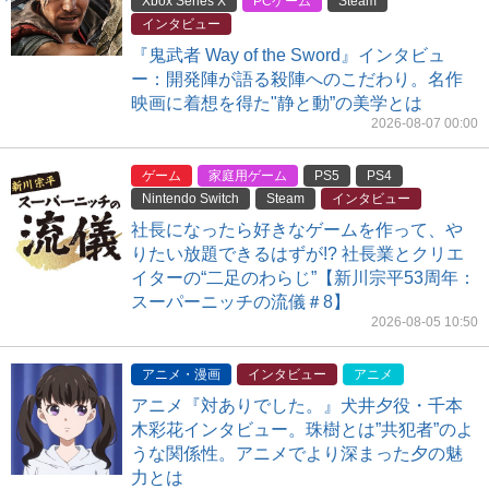
Xbox Series X
PCゲーム
Steam
インタビュー
『鬼武者 Way of the Sword』インタビュ
ー：開発陣が語る殺陣へのこだわり。名作
映画に着想を得た"静と動”の美学とは
2026-08-07 00:00
ゲーム
家庭用ゲーム
PS5
PS4
Nintendo Switch
Steam
インタビュー
社長になったら好きなゲームを作って、や
りたい放題できるはずが!? 社長業とクリエ
イターの“二足のわらじ”【新川宗平53周年：
スーパーニッチの流儀＃8】
2026-08-05 10:50
アニメ・漫画
インタビュー
アニメ
アニメ『対ありでした。』犬井夕役・千本
木彩花インタビュー。珠樹とは”共犯者”のよ
うな関係性。アニメでより深まった夕の魅
力とは