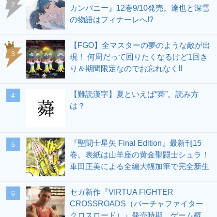
2
カンパニー』12巻9/10発売。達也と深雪
の物語はフィナーレへ!?
【FGO】全マスターの夢のような敵が出
3
現！ 何周だって回りたくなるけど1回き
り＆期間限定なのでお忘れなく!!
【難読漢字】夏といえば“蕣”。読み方
4
は？
『聖闘士星矢 Final Edition』最新刊15
5
巻。表紙は山羊座の黄金聖闘士シュラ！
車田正美による全編大幅加筆で完全新生
セガ新作『VIRTUA FIGHTER
6
CROSSROADS（バーチャファイター
クロスロード）』発売時期、ゲーム概