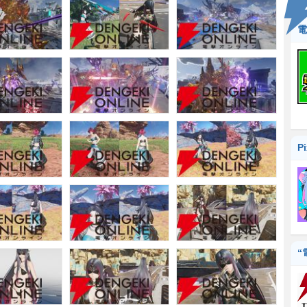
電
P
“