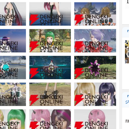
『
『
ジ