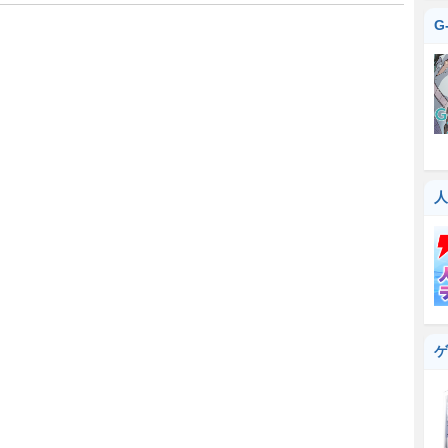
G
人
ゲ