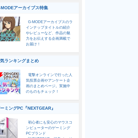
-MODEアーカイブス特集
G-MODEアーカイブスのラ
インナップタイトルの紹介
やレビューなど、作品の魅
力をお伝えする企画満載で
お届け！
気ランキングまとめ
電撃オンラインで行った人
気投票企画やアンケート企
画のまとめページ。実施中
のものもチェック！
ーミングPC『NEXTGEAR』
初心者にも安心のマウスコ
ンピューターのゲーミング
PCブランド