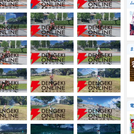
ム
ま
電