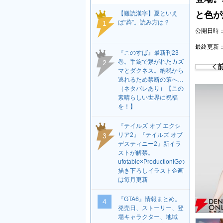
【難読漢字】夏といえ
と色が
ば“蕣”。読み方は？
1
公開日時：2
最終更新：2
『このすば』最新刊23
巻。手錠で繋がれたカズ
2
マとダクネス。納税から
逃れるため禁断の策へ…
（ネタバレあり）【この
素晴らしい世界に祝福
を！】
『テイルズ オブ エクシ
リア2』『テイルズ オブ
3
デスティニー2』新イラ
ストが解禁。
ufotable×ProductionIGの
描き下ろしイラスト企画
は毎月更新
『GTA6』情報まとめ。
4
発売日、ストーリー、登
場キャラクター、地域