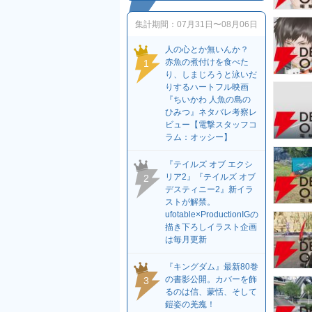
集計期間：
07月31日〜08月06日
人の心とか無いんか？
赤魚の煮付けを食べた
1
り、しまじろうと泳いだ
りするハートフル映画
『ちいかわ 人魚の島の
ひみつ』ネタバレ考察レ
ビュー【電撃スタッフコ
ラム：オッシー】
『テイルズ オブ エクシ
リア2』『テイルズ オブ
2
デスティニー2』新イラ
ストが解禁。
ufotable×ProductionIGの
描き下ろしイラスト企画
は毎月更新
『キングダム』最新80巻
の書影公開。カバーを飾
3
るのは信、蒙恬、そして
鎧姿の羌瘣！