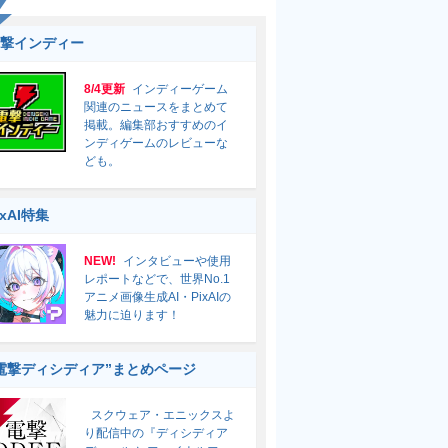
撃インディー
8/4更新
インディーゲーム
関連のニュースをまとめて
掲載。編集部おすすめのイ
ンディゲームのレビューな
ども。
ixAI特集
NEW!
インタビューや使用
レポートなどで、世界No.1
アニメ画像生成AI・PixAIの
魅力に迫ります！
電撃ディシディア”まとめページ
スクウェア・エニックスよ
り配信中の『ディシディア