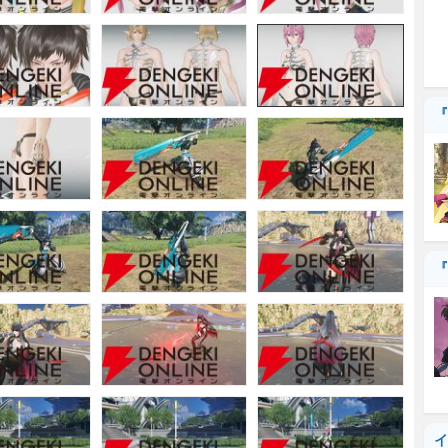
『
『
イ