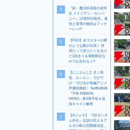
『続・魔法科高校の劣等
4
生 メイジアン・カンパ
ニー』12巻9/10発売。達
也と深雪の物語はフィナ
ーレへ!?
【FGO】全マスターの夢
5
のような敵が出現！ 何
周だって回りたくなるけ
ど1回きり＆期間限定な
のでお忘れなく!!
【にじさんじ】月ノ美
6
兎、ルンルン、でびで
び・でびるが長編アニメ
声優初挑戦！ Netflix映画
『THE RIBBON
HERO』第3弾予告＆追
加キャスト解禁
【Gジェネ】『SDガンダ
7
ム外伝』伝説の巨人＆ア
ルガス騎士団開催決定。