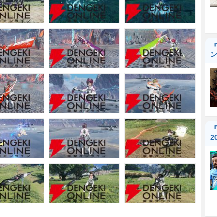
『
ン
『
2