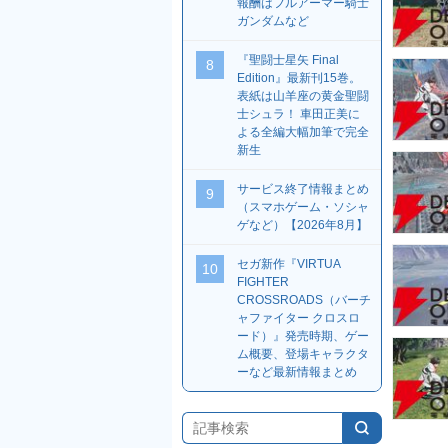
報酬はフルアーマー騎士
ガンダムなど
『聖闘士星矢 Final
8
Edition』最新刊15巻。
表紙は山羊座の黄金聖闘
士シュラ！ 車田正美に
よる全編大幅加筆で完全
新生
サービス終了情報まとめ
9
（スマホゲーム・ソシャ
ゲなど）【2026年8月】
セガ新作『VIRTUA
10
FIGHTER
CROSSROADS（バーチ
ャファイター クロスロ
ード）』発売時期、ゲー
ム概要、登場キャラクタ
ーなど最新情報まとめ