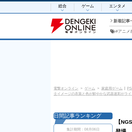
総合
ゲーム
エンタメ
新着記事
#
アニメ
電撃オンライン
ゲーム
家庭用ゲーム
PS
士イメージの衣装と色が鮮やかな武器迷彩がライ
日間記事ランキング
【NG
集計期間：
08月06日
登場。