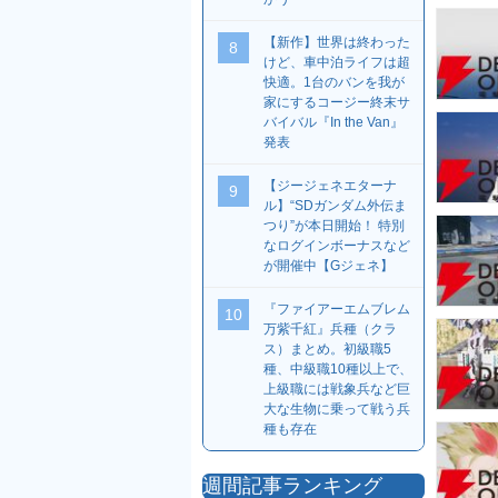
【新作】世界は終わった
8
けど、車中泊ライフは超
快適。1台のバンを我が
家にするコージー終末サ
バイバル『In the Van』
発表
【ジージェネエターナ
9
ル】“SDガンダム外伝ま
つり”が本日開始！ 特別
なログインボーナスなど
が開催中【Gジェネ】
『ファイアーエムブレム
10
万紫千紅』兵種（クラ
ス）まとめ。初級職5
種、中級職10種以上で、
上級職には戦象兵など巨
大な生物に乗って戦う兵
種も存在
週間記事ランキング