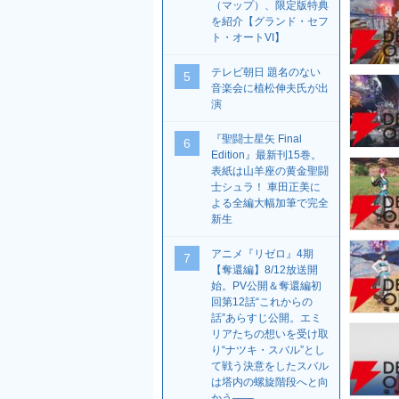
（マップ）、限定版特典
を紹介【グランド・セフ
ト・オートVI】
テレビ朝日 題名のない
5
音楽会に植松伸夫氏が出
演
『聖闘士星矢 Final
6
Edition』最新刊15巻。
表紙は山羊座の黄金聖闘
士シュラ！ 車田正美に
よる全編大幅加筆で完全
新生
アニメ『リゼロ』4期
7
【奪還編】8/12放送開
始。PV公開＆奪還編初
回第12話“これからの
話”あらすじ公開。エミ
リアたちの想いを受け取
り“ナツキ・スバル”とし
て戦う決意をしたスバル
は塔内の螺旋階段へと向
かう――