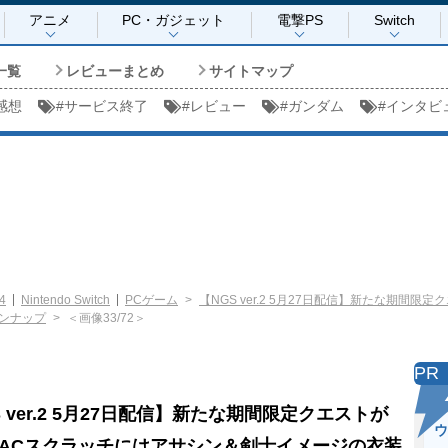
アニメ
PC・ガジェット
電撃PS
Switch
一覧
レビューまとめ
サイトマップ
感想
#
サービス終了
#
レビュー
#
ガンダム
#
インタビ
4
Nintendo Switch
PCゲーム
【NGS ver.2 5月27日配信】新たな期間
ンナップ
＜画像33/72＞
PR
S ver.2 5月27日配信】新たな期間限定クエストが
ウ
ACスクラッチにはアサシン＆剣士イメージの衣装