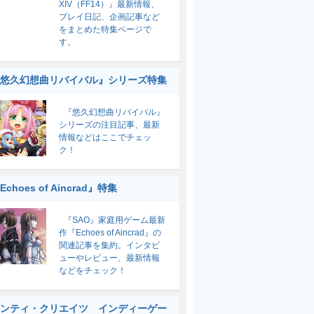
XIV（FF14）』最新情報、
プレイ日記、企画記事など
をまとめた特集ページで
す。
悠久幻想曲リバイバル』シリーズ特集
『悠久幻想曲リバイバル』
シリーズの注目記事、最新
情報などはここでチェッ
ク！
Echoes of Aincrad』特集
『SAO』家庭用ゲーム最新
作『Echoes of Aincrad』の
関連記事を集約。インタビ
ューやレビュー、最新情報
などをチェック！
ンティ・クリエイツ インディーゲー