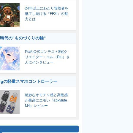
24年以上にわたり冒険者を
魅了し続ける『FFXI』の魅
力とは
I時代の"ものづくりの軸"
PixAI公式コンテスト8冠ク
リエイター・エル（Eru）さ
んにインタビュー
6gの軽量スマホコントローラー
絶妙なオモチャ感と高級感
が最高にエモい『abxylute
M4』レビュー
集