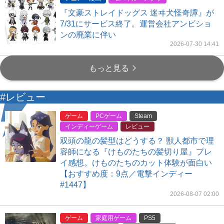
『文豪ストレイドッグス 迷ヰ犬怪奇譚』が
7/31にサービス終了。運営会社アンビショ
ンの廃業に伴い
2026-07-30 14:41
もっと見る
#レビュー
ゲーム
PCゲーム
Steam
インディーゲーム
レビュー
双頭の龍の髪型はどうする？ 獣人都市で理
容師になる『けものたちの髪切り屋』プレ
イ感想。けものたちのカット体験が面白い
【おすすめ度：9点／電撃インディー
#1447】
2026-08-07 02:00
ゲーム
家庭用ゲーム
PS5