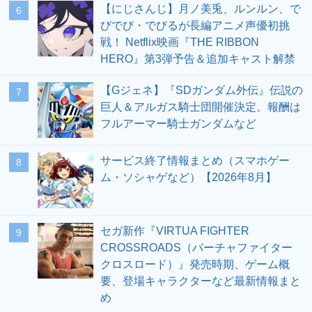
【にじさんじ】月ノ美兎、ルンルン、で
6
びでび・でびるが長編アニメ声優初挑
戦！ Netflix映画『THE RIBBON
HERO』第3弾予告＆追加キャスト解禁
【Gジェネ】『SDガンダム外伝』伝説の
7
巨人＆アルガス騎士団開催決定。報酬は
フルアーマー騎士ガンダムなど
サービス終了情報まとめ（スマホゲー
8
ム・ソシャゲなど）【2026年8月】
セガ新作『VIRTUA FIGHTER
9
CROSSROADS（バーチャファイター
クロスロード）』発売時期、ゲーム概
要、登場キャラクターなど最新情報まと
め