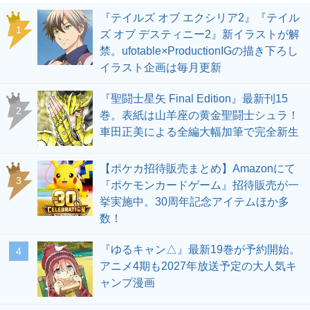
『テイルズ オブ エクシリア2』『テイル
1
ズ オブ デスティニー2』新イラストが解
禁。ufotable×ProductionIGの描き下ろし
イラスト企画は毎月更新
『聖闘士星矢 Final Edition』最新刊15
2
巻。表紙は山羊座の黄金聖闘士シュラ！
車田正美による全編大幅加筆で完全新生
【ポケカ招待販売まとめ】Amazonにて
3
『ポケモンカードゲーム』招待販売が一
挙実施中。30周年記念アイテムほか多
数！
『ゆるキャン△』最新19巻が予約開始。
4
アニメ4期も2027年放送予定の大人気キ
ャンプ漫画