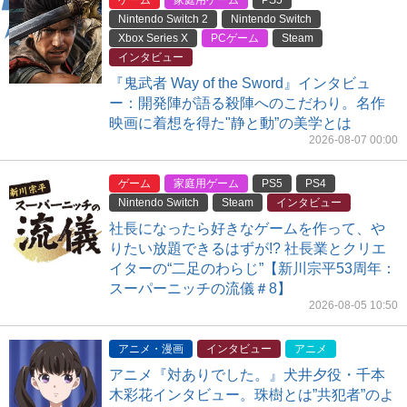
ゲーム
家庭用ゲーム
PS5
Nintendo Switch 2
Nintendo Switch
Xbox Series X
PCゲーム
Steam
インタビュー
『鬼武者 Way of the Sword』インタビュ
ー：開発陣が語る殺陣へのこだわり。名作
映画に着想を得た"静と動”の美学とは
2026-08-07 00:00
ゲーム
家庭用ゲーム
PS5
PS4
Nintendo Switch
Steam
インタビュー
社長になったら好きなゲームを作って、や
りたい放題できるはずが!? 社長業とクリエ
イターの“二足のわらじ”【新川宗平53周年：
スーパーニッチの流儀＃8】
2026-08-05 10:50
アニメ・漫画
インタビュー
アニメ
アニメ『対ありでした。』犬井夕役・千本
木彩花インタビュー。珠樹とは”共犯者”のよ