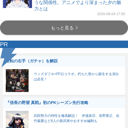
うな関係性。アニメでより深まった夕の魅
力とは
2026-08-04 17:00
もっと見る
PR
逆転の右手（ガチャ）を解説
ウィズダフネ×FF11コラボ。朽ちた骨から蘇生する演出
は必見！
『信長の野望 真戦』初のPKシーズン先行攻略
武田勢力の特性を徹底解説！ 伊達政宗、長野業正、佐
竹義重など8人の新武将やおすすめ編制も