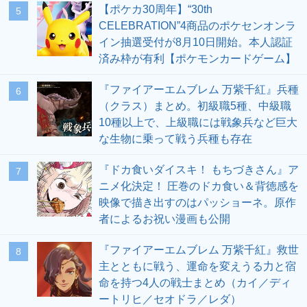
【ポケカ30周年】“30th
5
CELEBRATION”4商品のポケセンオンラ
イン抽選受付が8月10日開始。本人認証
済み枠が有利【ポケモンカードゲーム】
『ファイアーエムブレム 万紫千紅』兵種
6
（クラス）まとめ。初級職5種、中級職
10種以上で、上級職には戦象兵など巨大
な生物に乗って戦う兵種も存在
『ドカ食いダイスキ！ もちづきさん』ア
7
ニメ化決定！ 圧巻のドカ食い＆背徳感を
映像で描き出すのはパッショーネ。原作
者によるお祝い漫画も公開
『ファイアーエムブレム 万紫千紅』救世
8
主とともに戦う、運命を変えうる力と宿
命を持つ4人の戦士まとめ（カイ／ディ
ートリヒ／セオドラ／レダ）