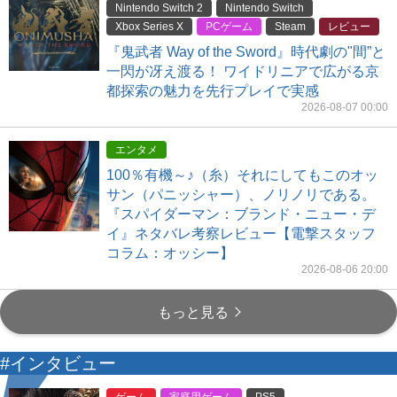
Nintendo Switch 2
Nintendo Switch
Xbox Series X
PCゲーム
Steam
レビュー
『鬼武者 Way of the Sword』時代劇の"間”と
一閃が冴え渡る！ ワイドリニアで広がる京
都探索の魅力を先行プレイで実感
2026-08-07 00:00
エンタメ
100％有機～♪（糸）それにしてもこのオッ
サン（パニッシャー）、ノリノリである。
『スパイダーマン：ブランド・ニュー・デ
イ』ネタバレ考察レビュー【電撃スタッフ
コラム：オッシー】
2026-08-06 20:00
もっと見る
#インタビュー