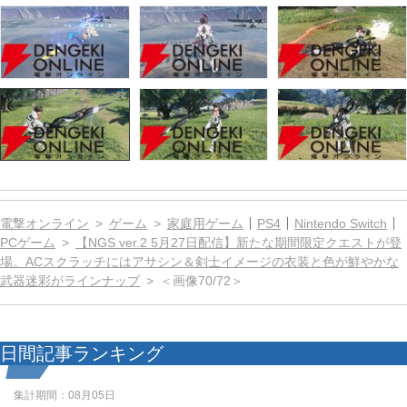
電撃オンライン
ゲーム
家庭用ゲーム
PS4
Nintendo Switch
PCゲーム
【NGS ver.2 5月27日配信】新たな期間限定クエストが登
場。ACスクラッチにはアサシン＆剣士イメージの衣装と色が鮮やかな
武器迷彩がラインナップ
＜画像70/72＞
日間記事ランキング
集計期間：
08月05日