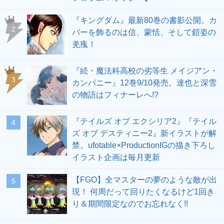
『キングダム』最新80巻の書影公開。カ
2
バーを飾るのは信、蒙恬、そして鎧姿の
羌瘣！
『続・魔法科高校の劣等生 メイジアン・
3
カンパニー』12巻9/10発売。達也と深雪
の物語はフィナーレへ!?
『テイルズ オブ エクシリア2』『テイル
4
ズ オブ デスティニー2』新イラストが解
禁。ufotable×ProductionIGの描き下ろし
イラスト企画は毎月更新
【FGO】全マスターの夢のような敵が出
5
現！ 何周だって回りたくなるけど1回き
り＆期間限定なのでお忘れなく!!