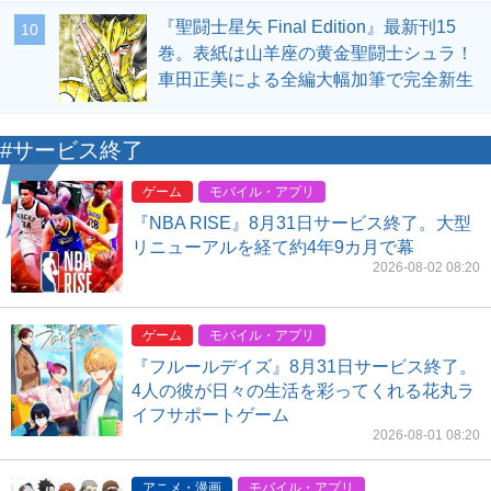
『聖闘士星矢 Final Edition』最新刊15
10
巻。表紙は山羊座の黄金聖闘士シュラ！
車田正美による全編大幅加筆で完全新生
#サービス終了
ゲーム
モバイル・アプリ
『NBA RISE』8月31日サービス終了。大型
リニューアルを経て約4年9カ月で幕
2026-08-02 08:20
ゲーム
モバイル・アプリ
『フルールデイズ』8月31日サービス終了。
4人の彼が日々の生活を彩ってくれる花丸ラ
イフサポートゲーム
2026-08-01 08:20
アニメ・漫画
モバイル・アプリ