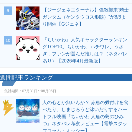
【ジージェネエターナル】強敵襲来“騎士
9
ガンダム（ケンタウロス形態）”が8/6よ
り開催【Gジェネ】
『ちいかわ』人気キャラクターランキン
10
グTOP10。ちいかわ、ハチワレ、うさ
ぎ…ファンが選んだ推しは？（ネタバレ
あり）【2026年4月最新版】
週間記事ランキング
集計期間：
07月31日〜08月06日
人の心とか無いんか？ 赤魚の煮付けを食
1
べたり、しまじろうと泳いだりするハー
トフル映画『ちいかわ 人魚の島のひみ
つ』ネタバレ考察レビュー【電撃スタッ
フコラム：オッシー】