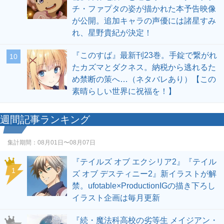
チ・ファプタの姿が描かれた本予告映像
が公開。追加キャラの声優には諸星すみ
れ、星野貴紀が決定！
『このすば』最新刊23巻。手錠で繋がれ
10
たカズマとダクネス。納税から逃れるた
め禁断の策へ…（ネタバレあり）【この
素晴らしい世界に祝福を！】
週間記事ランキング
集計期間：
08月01日〜08月07日
『テイルズ オブ エクシリア2』『テイル
1
ズ オブ デスティニー2』新イラストが解
禁。ufotable×ProductionIGの描き下ろし
イラスト企画は毎月更新
『続・魔法科高校の劣等生 メイジアン・