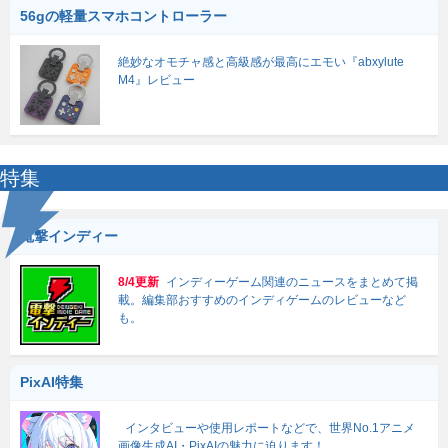
56gの軽量スマホコントローラー
絶妙なオモチャ感と高級感が最高にエモい『abxylute
M4』レビュー
特集
電撃インディー
8/4更新
インディーゲーム関連のニュースをまとめて掲
載。編集部おすすめのインディゲームのレビューなど
も。
PixAI特集
インタビューや使用レポートなどで、世界No.1アニメ
画像生成AI・PixAIの魅力に迫ります！