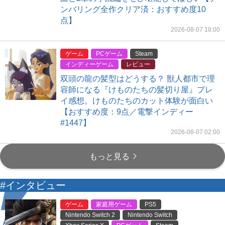
ンバリング全作クリア済：おすすめ度10
点】
2026-08-07 18:00
ゲーム
PCゲーム
Steam
インディーゲーム
レビュー
双頭の龍の髪型はどうする？ 獣人都市で理
容師になる『けものたちの髪切り屋』プレ
イ感想。けものたちのカット体験が面白い
【おすすめ度：9点／電撃インディー
#1447】
2026-08-07 02:00
もっと見る
#インタビュー
ゲーム
家庭用ゲーム
PS5
Nintendo Switch 2
Nintendo Switch