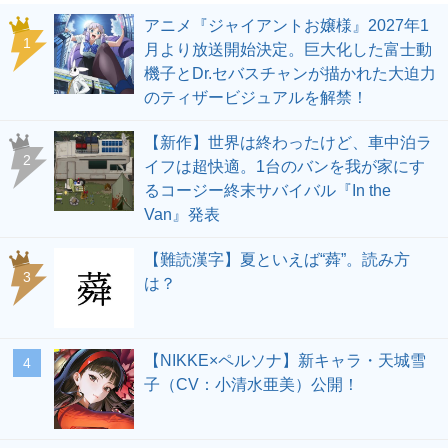
アニメ『ジャイアントお嬢様』2027年1
1
月より放送開始決定。巨大化した富士動
機子とDr.セバスチャンが描かれた大迫力
のティザービジュアルを解禁！
【新作】世界は終わったけど、車中泊ラ
2
イフは超快適。1台のバンを我が家にす
るコージー終末サバイバル『In the
Van』発表
【難読漢字】夏といえば“蕣”。読み方
3
は？
【NIKKE×ペルソナ】新キャラ・天城雪
4
子（CV：小清水亜美）公開！