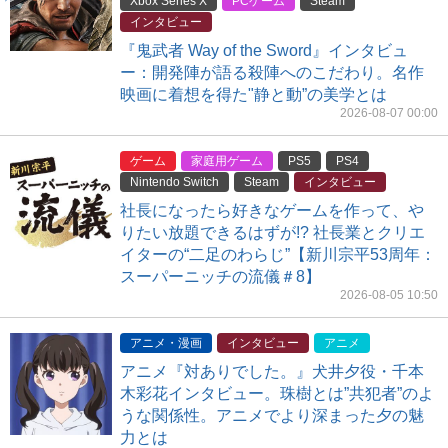
Xbox Series X
PCゲーム
Steam
インタビュー
『鬼武者 Way of the Sword』インタビュ
ー：開発陣が語る殺陣へのこだわり。名作
映画に着想を得た"静と動”の美学とは
2026-08-07 00:00
ゲーム
家庭用ゲーム
PS5
PS4
Nintendo Switch
Steam
インタビュー
社長になったら好きなゲームを作って、や
りたい放題できるはずが!? 社長業とクリエ
イターの“二足のわらじ”【新川宗平53周年：
スーパーニッチの流儀＃8】
2026-08-05 10:50
アニメ・漫画
インタビュー
アニメ
アニメ『対ありでした。』犬井夕役・千本
木彩花インタビュー。珠樹とは”共犯者”のよ
うな関係性。アニメでより深まった夕の魅
力とは