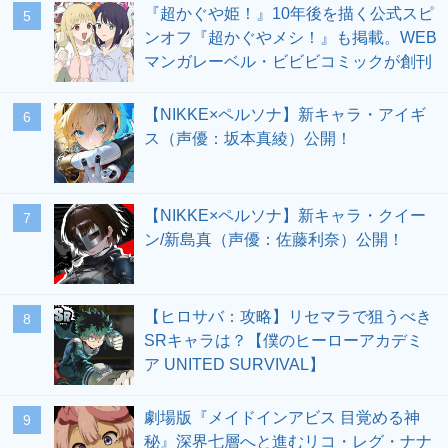
『超かぐや姫！』10年後を描く公式スピ
5
ンオフ『超かぐやメシ！』も掲載。WEB
マンガレーベル・ビビビコミックが創刊
【NIKKE×ペルソナ】新キャラ・アイギ
6
ス（声優：坂本真綾）公開！
【NIKKE×ペルソナ】新キャラ・クイー
7
ン/新島真（声優：佐藤利奈）公開！
【ヒロサバ：攻略】リセマラで狙うべき
8
SRキャラは？【僕のヒーローアカデミ
ア UNITED SURVIVAL】
劇場版『メイドインアビス 目覚める神
9
秘』深界七層へと進むリコ・レグ・ナナ