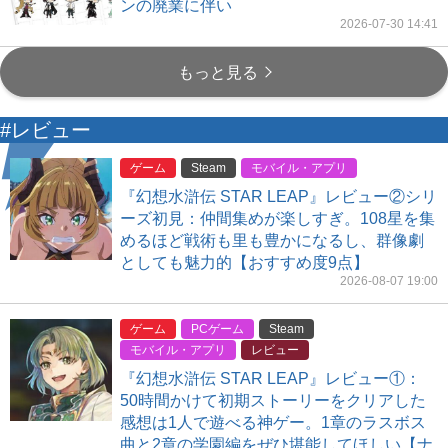
ンの廃業に伴い
2026-07-30 14:41
もっと見る
#レビュー
ゲーム
Steam
モバイル・アプリ
『幻想水滸伝 STAR LEAP』レビュー②シリ
ーズ初見：仲間集めが楽しすぎ。108星を集
めるほど戦術も里も豊かになるし、群像劇
としても魅力的【おすすめ度9点】
2026-08-07 19:00
ゲーム
PCゲーム
Steam
モバイル・アプリ
レビュー
『幻想水滸伝 STAR LEAP』レビュー①：
50時間かけて初期ストーリーをクリアした
感想は1人で遊べる神ゲー。1章のラスボス
曲と2章の学園編をぜひ堪能してほしい【ナ