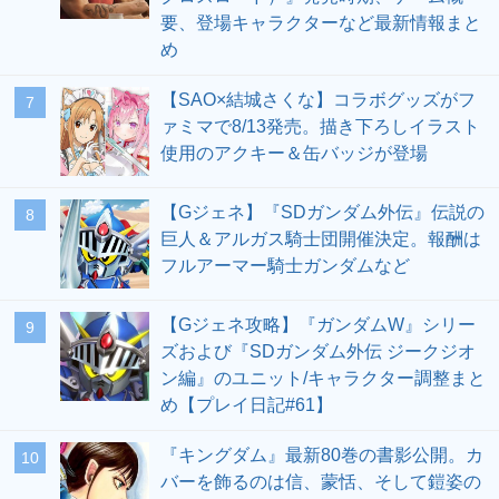
要、登場キャラクターなど最新情報まと
め
【SAO×結城さくな】コラボグッズがフ
7
ァミマで8/13発売。描き下ろしイラスト
使用のアクキー＆缶バッジが登場
【Gジェネ】『SDガンダム外伝』伝説の
8
巨人＆アルガス騎士団開催決定。報酬は
フルアーマー騎士ガンダムなど
【Gジェネ攻略】『ガンダムW』シリー
9
ズおよび『SDガンダム外伝 ジークジオ
ン編』のユニット/キャラクター調整まと
め【プレイ日記#61】
『キングダム』最新80巻の書影公開。カ
10
バーを飾るのは信、蒙恬、そして鎧姿の