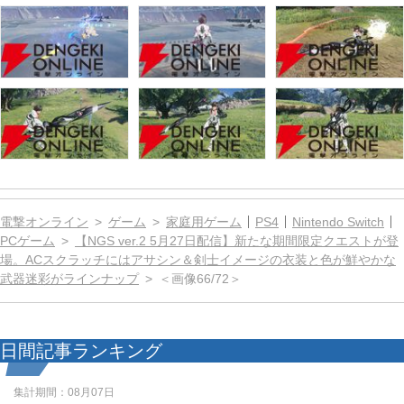
電撃オンライン
ゲーム
家庭用ゲーム
PS4
Nintendo Switch
PCゲーム
【NGS ver.2 5月27日配信】新たな期間限定クエストが登
場。ACスクラッチにはアサシン＆剣士イメージの衣装と色が鮮やかな
武器迷彩がラインナップ
＜画像66/72＞
日間記事ランキング
集計期間：
08月07日