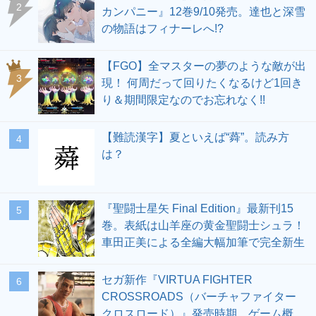
2
カンパニー』12巻9/10発売。達也と深雪
の物語はフィナーレへ!?
【FGO】全マスターの夢のような敵が出
3
現！ 何周だって回りたくなるけど1回き
り＆期間限定なのでお忘れなく!!
【難読漢字】夏といえば“蕣”。読み方
4
は？
『聖闘士星矢 Final Edition』最新刊15
5
巻。表紙は山羊座の黄金聖闘士シュラ！
車田正美による全編大幅加筆で完全新生
セガ新作『VIRTUA FIGHTER
6
CROSSROADS（バーチャファイター
クロスロード）』発売時期、ゲーム概