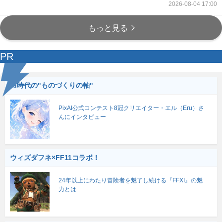
2026-08-04 17:00
もっと見る
PR
AI時代の"ものづくりの軸"
PixAI公式コンテスト8冠クリエイター・エル（Eru）さ
んにインタビュー
ウィズダフネ×FF11コラボ！
24年以上にわたり冒険者を魅了し続ける『FFXI』の魅
力とは