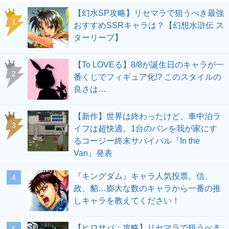
【幻水SP攻略】リセマラで狙うべき最強
1
おすすめSSRキャラは？【幻想水滸伝 ス
ターリープ】
【To LOVEる】8/8が誕生日のキャラが一
2
番くじでフィギュア化!? このスタイルの
良さは…
【新作】世界は終わったけど、車中泊ラ
3
イフは超快適。1台のバンを我が家にす
るコージー終末サバイバル『In the
Van』発表
『キングダム』キャラ人気投票。信、
4
政、貂…膨大な数のキャラから一番の推
しキャラを教えてください！
【ヒロサバ：攻略】リセマラで狙うべき