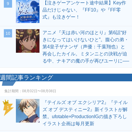
【泣きゲーアンケート途中結果】Key作
9
品だけじゃない、『FF10』や『FF零
式』も泣きゲー！
アニメ『天は赤い河のほとり』第6話“好
10
きになってはいけないひと”。腹心の弟・
第4皇子ザナンザ（声優：千葉翔也）と
再会したカイル。ミタンニとの決戦が迫
る中、ナキアの魔の手が再びユーリに──
週間記事ランキング
集計期間：
08月02日〜08月08日
『テイルズ オブ エクシリア2』『テイル
1
ズ オブ デスティニー2』新イラストが解
禁。ufotable×ProductionIGの描き下ろし
イラスト企画は毎月更新