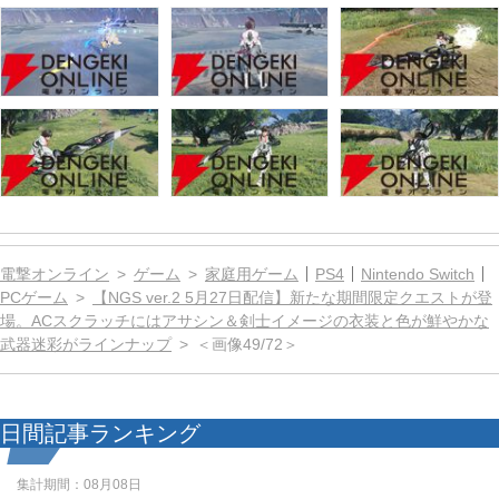
電撃オンライン
ゲーム
家庭用ゲーム
PS4
Nintendo Switch
PCゲーム
【NGS ver.2 5月27日配信】新たな期間限定クエストが登
場。ACスクラッチにはアサシン＆剣士イメージの衣装と色が鮮やかな
武器迷彩がラインナップ
＜画像49/72＞
日間記事ランキング
集計期間：
08月08日