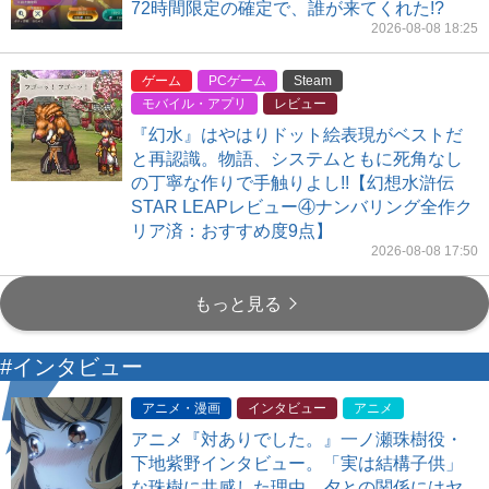
72時間限定の確定で、誰が来てくれた!?
2026-08-08 18:25
ゲーム
PCゲーム
Steam
モバイル・アプリ
レビュー
『幻水』はやはりドット絵表現がベストだ
と再認識。物語、システムともに死角なし
の丁寧な作りで手触りよし!!【幻想水滸伝
STAR LEAPレビュー④ナンバリング全作ク
リア済：おすすめ度9点】
2026-08-08 17:50
もっと見る
#インタビュー
アニメ・漫画
インタビュー
アニメ
アニメ『対ありでした。』一ノ瀬珠樹役・
下地紫野インタビュー。「実は結構子供」
な珠樹に共感した理由。夕との関係にはヤ