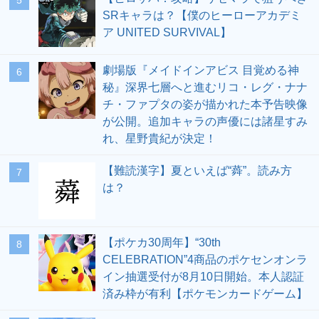
5
SRキャラは？【僕のヒーローアカデミ
ア UNITED SURVIVAL】
劇場版『メイドインアビス 目覚める神
6
秘』深界七層へと進むリコ・レグ・ナナ
チ・ファプタの姿が描かれた本予告映像
が公開。追加キャラの声優には諸星すみ
れ、星野貴紀が決定！
【難読漢字】夏といえば“蕣”。読み方
7
は？
【ポケカ30周年】“30th
8
CELEBRATION”4商品のポケセンオンラ
イン抽選受付が8月10日開始。本人認証
済み枠が有利【ポケモンカードゲーム】