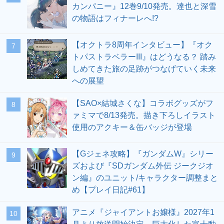
カンパニー』12巻9/10発売。達也と深雪
の物語はフィナーレへ!?
【オクトラ8周年インタビュー】『オク
7
トパストラベラーIII』はどうなる？ 踏み
しめてきた旅の足跡がつなげていく未来
への展望
【SAO×結城さくな】コラボグッズがフ
8
ァミマで8/13発売。描き下ろしイラスト
使用のアクキー＆缶バッジが登場
【Gジェネ攻略】『ガンダムW』シリー
9
ズおよび『SDガンダム外伝 ジークジオ
ン編』のユニット/キャラクター調整まと
め【プレイ日記#61】
アニメ『ジャイアントお嬢様』2027年1
10