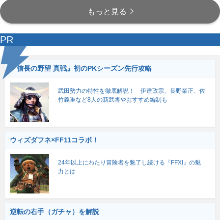
もっと見る
PR
『信長の野望 真戦』初のPKシーズン先行攻略
武田勢力の特性を徹底解説！ 伊達政宗、長野業正、佐
竹義重など8人の新武将やおすすめ編制も
ウィズダフネ×FF11コラボ！
24年以上にわたり冒険者を魅了し続ける『FFXI』の魅
力とは
逆転の右手（ガチャ）を解説