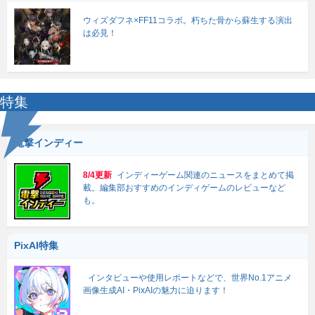
ウィズダフネ×FF11コラボ。朽ちた骨から蘇生する演出
は必見！
特集
電撃インディー
8/4更新
インディーゲーム関連のニュースをまとめて掲
載。編集部おすすめのインディゲームのレビューなど
も。
PixAI特集
インタビューや使用レポートなどで、世界No.1アニメ
画像生成AI・PixAIの魅力に迫ります！