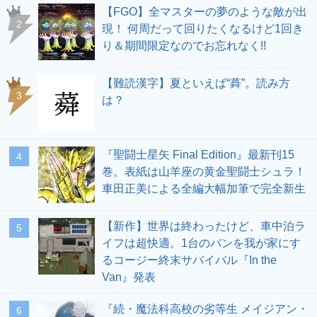
【FGO】全マスターの夢のような敵が出
2
現！ 何周だって回りたくなるけど1回き
り＆期間限定なのでお忘れなく!!
【難読漢字】夏といえば“蕣”。読み方
3
は？
『聖闘士星矢 Final Edition』最新刊15
4
巻。表紙は山羊座の黄金聖闘士シュラ！
車田正美による全編大幅加筆で完全新生
【新作】世界は終わったけど、車中泊ラ
5
イフは超快適。1台のバンを我が家にす
るコージー終末サバイバル『In the
Van』発表
『続・魔法科高校の劣等生 メイジアン・
6