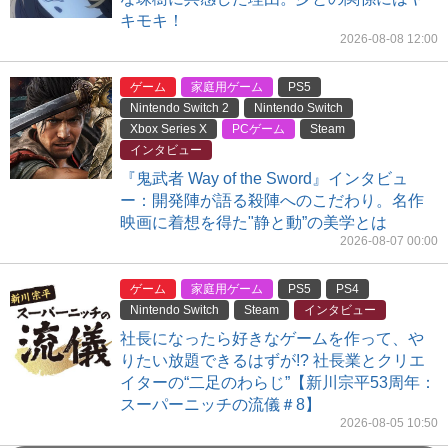
キモキ！
2026-08-08 12:00
ゲーム
家庭用ゲーム
PS5
Nintendo Switch 2
Nintendo Switch
Xbox Series X
PCゲーム
Steam
インタビュー
『鬼武者 Way of the Sword』インタビュ
ー：開発陣が語る殺陣へのこだわり。名作
映画に着想を得た"静と動”の美学とは
2026-08-07 00:00
ゲーム
家庭用ゲーム
PS5
PS4
Nintendo Switch
Steam
インタビュー
社長になったら好きなゲームを作って、や
りたい放題できるはずが!? 社長業とクリエ
イターの“二足のわらじ”【新川宗平53周年：
スーパーニッチの流儀＃8】
2026-08-05 10:50