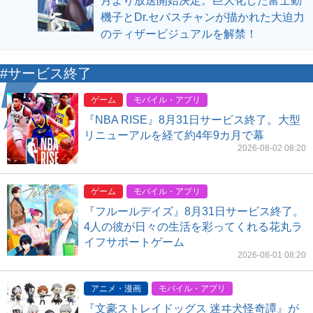
月より放送開始決定。巨大化した富士動
機子とDr.セバスチャンが描かれた大迫力
のティザービジュアルを解禁！
#サービス終了
ゲーム
モバイル・アプリ
『NBA RISE』8月31日サービス終了。大型
リニューアルを経て約4年9カ月で幕
2026-08-02 08:20
ゲーム
モバイル・アプリ
『フルールデイズ』8月31日サービス終了。
4人の彼が日々の生活を彩ってくれる花丸ラ
イフサポートゲーム
2026-08-01 08:20
アニメ・漫画
モバイル・アプリ
『文豪ストレイドッグス 迷ヰ犬怪奇譚』が