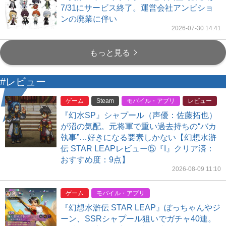
7/31にサービス終了。運営会社アンビショ
ンの廃業に伴い
2026-07-30 14:41
もっと見る
#レビュー
ゲーム
Steam
モバイル・アプリ
レビュー
『幻水SP』シャプール（声優：佐藤拓也）
が沼の気配。元将軍で重い過去持ちの“バカ
執事”…好きになる要素しかない【幻想水滸
伝 STAR LEAPレビュー⑤『I』クリア済：
おすすめ度：9点】
2026-08-09 11:10
ゲーム
モバイル・アプリ
『幻想水滸伝 STAR LEAP』ぼっちゃんやジ
ーン、SSRシャプール狙いでガチャ40連。