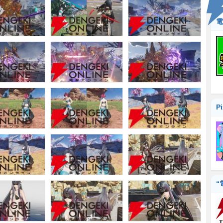
電
P
“