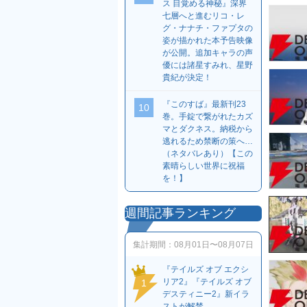
ス 目覚める神秘』深界
七層へと進むリコ・レ
グ・ナナチ・ファプタの
姿が描かれた本予告映像
が公開。追加キャラの声
優には諸星すみれ、星野
貴紀が決定！
『このすば』最新刊23
10
巻。手錠で繋がれたカズ
マとダクネス。納税から
逃れるため禁断の策へ…
（ネタバレあり）【この
素晴らしい世界に祝福
を！】
週間記事ランキング
集計期間：
08月01日〜08月07日
『テイルズ オブ エクシ
リア2』『テイルズ オブ
1
デスティニー2』新イラ
ストが解禁。