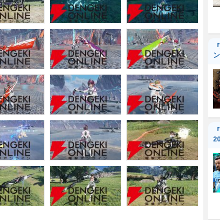
『
ン
『
2