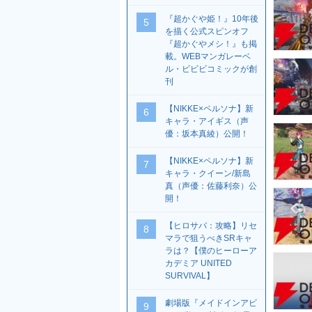
『超かぐや姫！』10年後
5
を描く公式スピンオフ
『超かぐやメシ！』も掲
載。WEBマンガレーベ
ル・ビビビコミックが創
刊
【NIKKE×ペルソナ】新
6
キャラ・アイギス（声
優：坂本真綾）公開！
【NIKKE×ペルソナ】新
7
キャラ・クイーン/新島
真（声優：佐藤利奈）公
開！
【ヒロサバ：攻略】リセ
8
マラで狙うべきSRキャ
ラは？【僕のヒーローア
カデミア UNITED
SURVIVAL】
劇場版『メイドインアビ
9