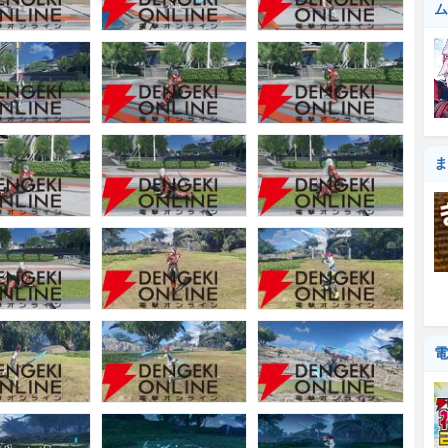
ム
ま
電