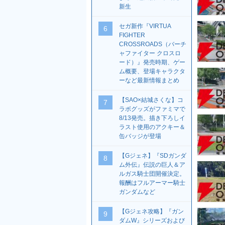
新生
セガ新作『VIRTUA
6
FIGHTER
CROSSROADS（バーチ
ャファイター クロスロ
ード）』発売時期、ゲー
ム概要、登場キャラクタ
ーなど最新情報まとめ
【SAO×結城さくな】コ
7
ラボグッズがファミマで
8/13発売。描き下ろしイ
ラスト使用のアクキー＆
缶バッジが登場
【Gジェネ】『SDガンダ
8
ム外伝』伝説の巨人＆ア
ルガス騎士団開催決定。
報酬はフルアーマー騎士
ガンダムなど
【Gジェネ攻略】『ガン
9
ダムW』シリーズおよび