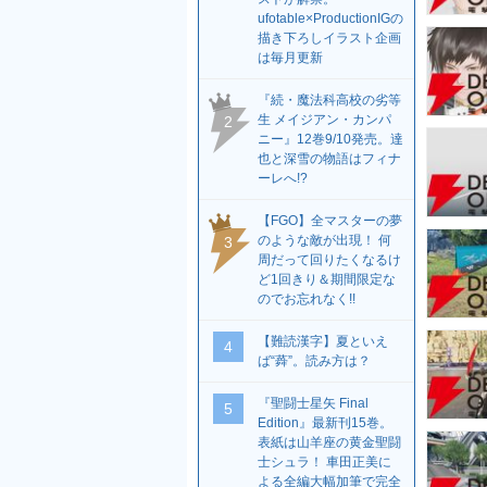
ufotable×ProductionIGの
描き下ろしイラスト企画
は毎月更新
『続・魔法科高校の劣等
生 メイジアン・カンパ
2
ニー』12巻9/10発売。達
也と深雪の物語はフィナ
ーレへ!?
【FGO】全マスターの夢
のような敵が出現！ 何
3
周だって回りたくなるけ
ど1回きり＆期間限定な
のでお忘れなく!!
【難読漢字】夏といえ
4
ば“蕣”。読み方は？
『聖闘士星矢 Final
5
Edition』最新刊15巻。
表紙は山羊座の黄金聖闘
士シュラ！ 車田正美に
よる全編大幅加筆で完全