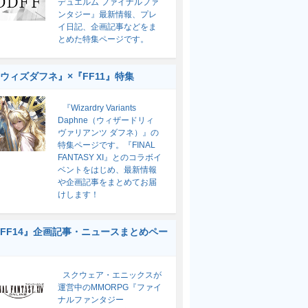
デュエルム ファイナルファ
ンタジー』最新情報、プレ
イ日記、企画記事などをま
とめた特集ページです。
ウィズダフネ』×『FF11』特集
『Wizardry Variants
Daphne（ウィザードリィ
ヴァリアンツ ダフネ）』の
特集ページです。『FINAL
FANTASY XI』とのコラボイ
ベントをはじめ、最新情報
や企画記事をまとめてお届
けします！
FF14』企画記事・ニュースまとめペー
スクウェア・エニックスが
運営中のMMORPG『ファイ
ナルファンタジー