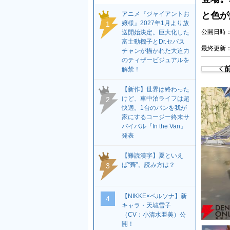
アニメ『ジャイアントお
と色が
嬢様』2027年1月より放
1
公開日時：2
送開始決定。巨大化した
富士動機子とDr.セバス
最終更新：2
チャンが描かれた大迫力
のティザービジュアルを
解禁！
【新作】世界は終わった
けど、車中泊ライフは超
2
快適。1台のバンを我が
家にするコージー終末サ
バイバル『In the Van』
発表
【難読漢字】夏といえ
ば“蕣”。読み方は？
3
【NIKKE×ペルソナ】新
4
キャラ・天城雪子
（CV：小清水亜美）公
開！