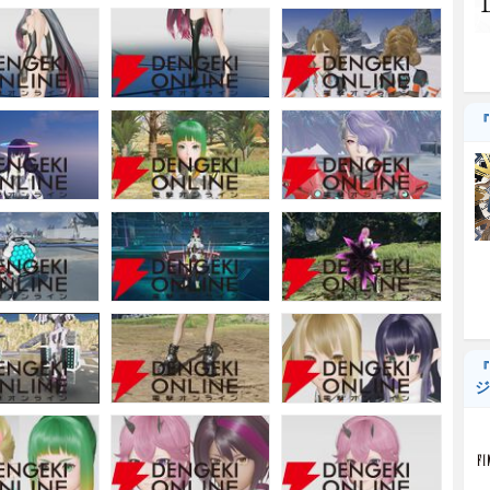
『
『
ジ