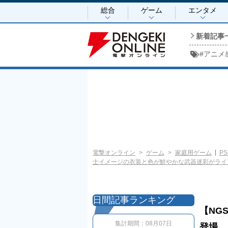
総合
ゲーム
エンタメ
新着記事
#
アニメ
電撃オンライン
ゲーム
家庭用ゲーム
PS
士イメージの衣装と色が鮮やかな武器迷彩がライ
日間記事ランキング
【NG
集計期間：
08月07日
登場。