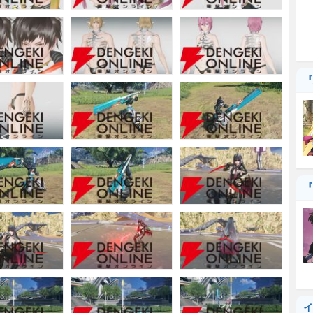
『
『
イ