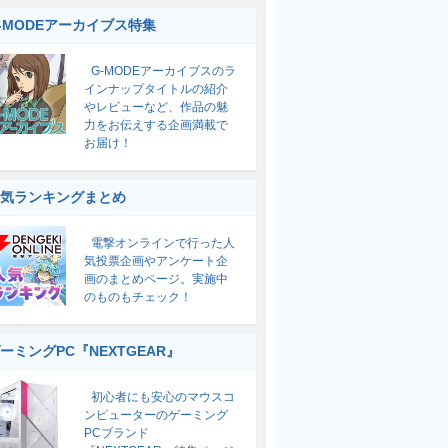
-MODEアーカイブス特集
G-MODEアーカイブスのラ
インナップタイトルの紹介
やレビューなど、作品の魅
力をお伝えする企画満載で
お届け！
気ランキングまとめ
電撃オンラインで行った人
気投票企画やアンケート企
画のまとめページ。実施中
のものもチェック！
ーミングPC『NEXTGEAR』
初心者にも安心のマウスコ
ンピューターのゲーミング
PCブランド