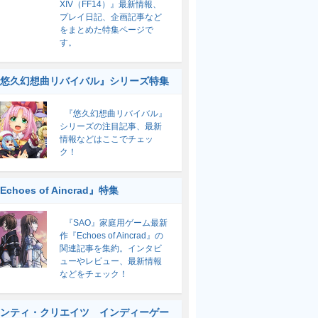
XIV（FF14）』最新情報、
プレイ日記、企画記事など
をまとめた特集ページで
す。
悠久幻想曲リバイバル』シリーズ特集
『悠久幻想曲リバイバル』
シリーズの注目記事、最新
情報などはここでチェッ
ク！
Echoes of Aincrad』特集
『SAO』家庭用ゲーム最新
作『Echoes of Aincrad』の
関連記事を集約。インタビ
ューやレビュー、最新情報
などをチェック！
ンティ・クリエイツ インディーゲー