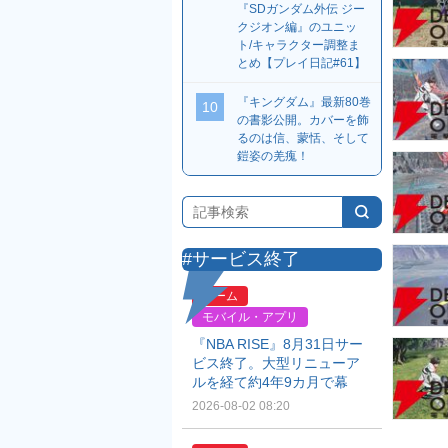
『SDガンダム外伝 ジー
クジオン編』のユニッ
ト/キャラクター調整ま
とめ【プレイ日記#61】
『キングダム』最新80巻
10
の書影公開。カバーを飾
るのは信、蒙恬、そして
鎧姿の羌瘣！
#サービス終了
ゲーム
モバイル・アプリ
『NBA RISE』8月31日サー
ビス終了。大型リニューア
ルを経て約4年9カ月で幕
2026-08-02 08:20