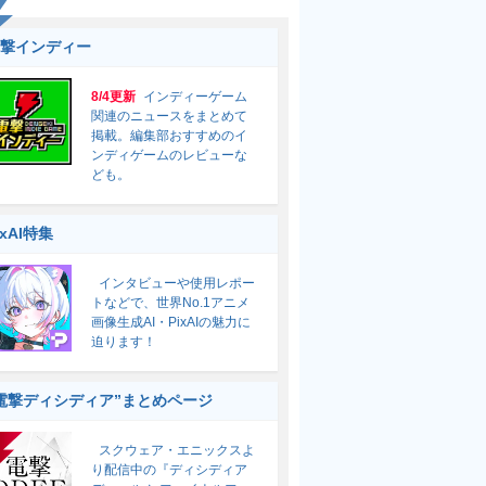
撃インディー
8/4更新
インディーゲーム
関連のニュースをまとめて
掲載。編集部おすすめのイ
ンディゲームのレビューな
ども。
ixAI特集
インタビューや使用レポー
トなどで、世界No.1アニメ
画像生成AI・PixAIの魅力に
迫ります！
電撃ディシディア”まとめページ
スクウェア・エニックスよ
り配信中の『ディシディア