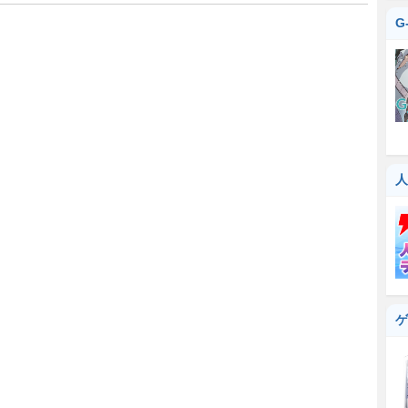
G
人
ゲ