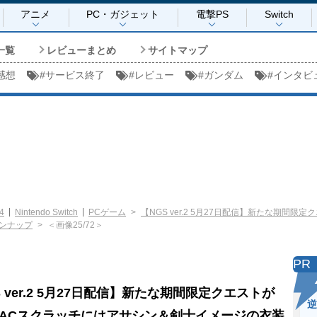
アニメ
PC・ガジェット
電撃PS
Switch
一覧
レビューまとめ
サイトマップ
感想
#
サービス終了
#
レビュー
#
ガンダム
#
インタビ
4
Nintendo Switch
PCゲーム
【NGS ver.2 5月27日配信】新たな期間
ンナップ
＜画像25/72＞
PR
S ver.2 5月27日配信】新たな期間限定クエストが
逆
ACスクラッチにはアサシン＆剣士イメージの衣装