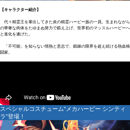
【キャラクター紹介】
代々精霊王を輩出してきた炎の精霊ハーピー族の一員。生まれながら
の華奢な肉体をたゆまぬ努力で鍛え上げ、世界初のマッスルハーピーへ
と進化を遂げた。
「不可能」を知らない情熱と意志で、鍛錬の限界を超え続ける熱血格
闘家。
スペシャルコスチューム“メカハーピー シンティ
ラ”登場！