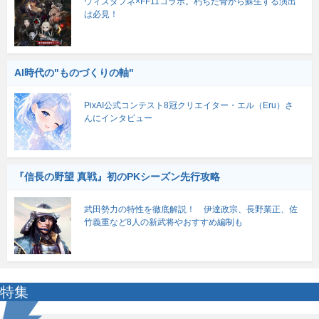
ウィズダフネ×FF11コラボ。朽ちた骨から蘇生する演出
は必見！
AI時代の"ものづくりの軸"
PixAI公式コンテスト8冠クリエイター・エル（Eru）さ
んにインタビュー
『信長の野望 真戦』初のPKシーズン先行攻略
武田勢力の特性を徹底解説！ 伊達政宗、長野業正、佐
竹義重など8人の新武将やおすすめ編制も
特集