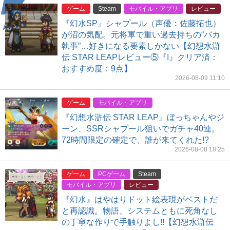
ゲーム
Steam
モバイル・アプリ
レビュー
『幻水SP』シャプール（声優：佐藤拓也）
が沼の気配。元将軍で重い過去持ちの“バカ
執事”…好きになる要素しかない【幻想水滸
伝 STAR LEAPレビュー⑤『I』クリア済：
おすすめ度：9点】
2026-08-09 11:10
ゲーム
モバイル・アプリ
『幻想水滸伝 STAR LEAP』ぼっちゃんやジ
ーン、SSRシャプール狙いでガチャ40連。
72時間限定の確定で、誰が来てくれた!?
2026-08-08 18:25
ゲーム
PCゲーム
Steam
モバイル・アプリ
レビュー
『幻水』はやはりドット絵表現がベストだ
と再認識。物語、システムともに死角なし
の丁寧な作りで手触りよし!!【幻想水滸伝