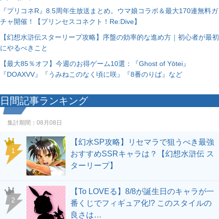
『プリコネR』8.5周年生放送まとめ。ウマ娘コラボ＆最大170連無料ガ
チャ開催！【プリンセスコネクト！Re:Dive】
【幻想水滸伝スターリープ攻略】序盤の効率的な進め方｜初心者が最初
にやるべきこと
【最大85％オフ】今週のお得ゲーム10選：『Ghost of Yōtei』
『DOAXVV』『うみねこのなく頃に咲』『8番のりば』など
日間記事ランキング
集計期間：
08月08日
【幻水SP攻略】リセマラで狙うべき最強
1
おすすめSSRキャラは？【幻想水滸伝 ス
ターリープ】
【To LOVEる】8/8が誕生日のキャラが一
2
番くじでフィギュア化!? このスタイルの
良さは…