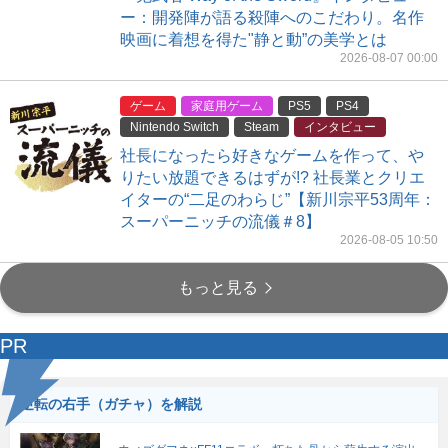
ー：開発陣が語る殺陣へのこだわり。名作
映画に着想を得た"静と動”の美学とは
2026-08-07 00:00
ゲーム
家庭用ゲーム
PS5
PS4
Nintendo Switch
Steam
インタビュー
社長になったら好きなゲームを作って、や
りたい放題できるはずが!? 社長業とクリエ
イターの“二足のわらじ”【新川宗平53周年：
スーパーニッチの流儀＃8】
2026-08-05 10:50
もっと見る
PR
逆転の右手（ガチャ）を解説