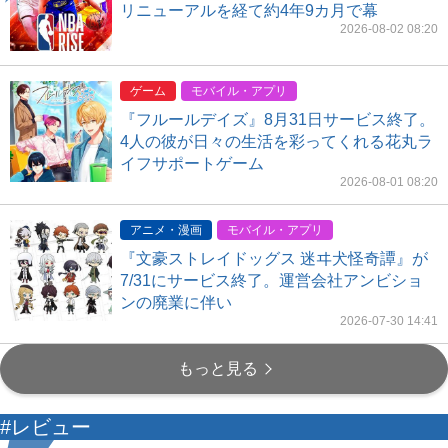
リニューアルを経て約4年9カ月で幕
2026-08-02 08:20
ゲーム
モバイル・アプリ
『フルールデイズ』8月31日サービス終了。
4人の彼が日々の生活を彩ってくれる花丸ラ
イフサポートゲーム
2026-08-01 08:20
アニメ・漫画
モバイル・アプリ
『文豪ストレイドッグス 迷ヰ犬怪奇譚』が
7/31にサービス終了。運営会社アンビショ
ンの廃業に伴い
2026-07-30 14:41
もっと見る
#レビュー