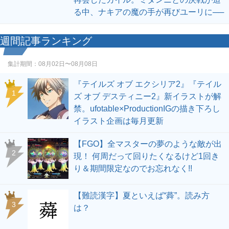
る中、ナキアの魔の手が再びユーリに──
週間記事ランキング
集計期間：
08月02日〜08月08日
『テイルズ オブ エクシリア2』『テイル
1
ズ オブ デスティニー2』新イラストが解
禁。ufotable×ProductionIGの描き下ろし
イラスト企画は毎月更新
【FGO】全マスターの夢のような敵が出
2
現！ 何周だって回りたくなるけど1回き
り＆期間限定なのでお忘れなく!!
【難読漢字】夏といえば“蕣”。読み方
3
は？