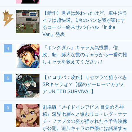
【新作】世界は終わったけど、車中泊ラ
3
イフは超快適。1台のバンを我が家にす
るコージー終末サバイバル『In the
Van』発表
『キングダム』キャラ人気投票。信、
4
政、貂…膨大な数のキャラから一番の推
しキャラを教えてください！
【ヒロサバ：攻略】リセマラで狙うべき
5
SRキャラは？【僕のヒーローアカデミ
ア UNITED SURVIVAL】
劇場版『メイドインアビス 目覚める神
6
秘』深界七層へと進むリコ・レグ・ナナ
チ・ファプタの姿が描かれた本予告映像
が公開。追加キャラの声優には諸星すみ