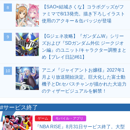
【SAO×結城さくな】コラボグッズがフ
8
ァミマで8/13発売。描き下ろしイラスト
使用のアクキー＆缶バッジが登場
【Gジェネ攻略】『ガンダムW』シリー
9
ズおよび『SDガンダム外伝 ジークジオ
ン編』のユニット/キャラクター調整まと
め【プレイ日記#61】
アニメ『ジャイアントお嬢様』2027年1
10
月より放送開始決定。巨大化した富士動
機子とDr.セバスチャンが描かれた大迫力
のティザービジュアルを解禁！
#サービス終了
ゲーム
モバイル・アプリ
『NBA RISE』8月31日サービス終了。大型