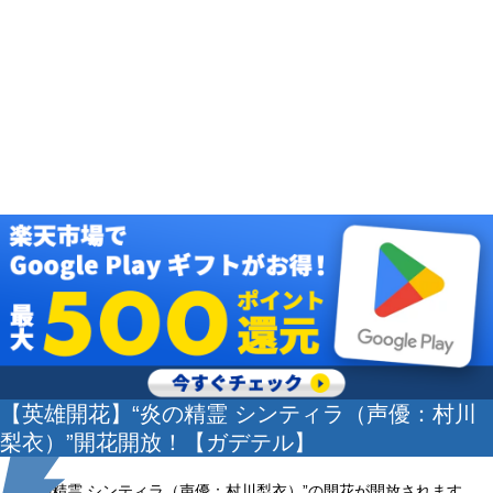
【英雄開花】“炎の精霊 シンティラ（声優：村川
梨衣）”開花開放！【ガデテル】
“炎の精霊 シンティラ（声優：村川梨衣）”の開花が開放されます。