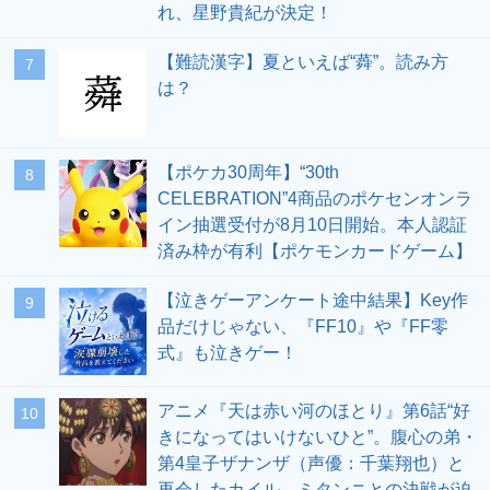
れ、星野貴紀が決定！
【難読漢字】夏といえば“蕣”。読み方
7
は？
【ポケカ30周年】“30th
8
CELEBRATION”4商品のポケセンオンラ
イン抽選受付が8月10日開始。本人認証
済み枠が有利【ポケモンカードゲーム】
【泣きゲーアンケート途中結果】Key作
9
品だけじゃない、『FF10』や『FF零
式』も泣きゲー！
アニメ『天は赤い河のほとり』第6話“好
10
きになってはいけないひと”。腹心の弟・
第4皇子ザナンザ（声優：千葉翔也）と
再会したカイル。ミタンニとの決戦が迫