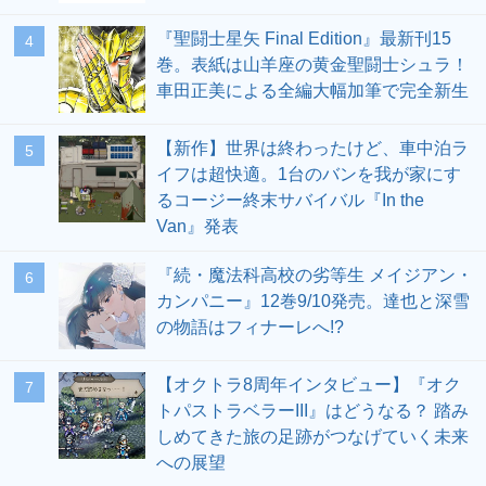
『聖闘士星矢 Final Edition』最新刊15
4
巻。表紙は山羊座の黄金聖闘士シュラ！
車田正美による全編大幅加筆で完全新生
【新作】世界は終わったけど、車中泊ラ
5
イフは超快適。1台のバンを我が家にす
るコージー終末サバイバル『In the
Van』発表
『続・魔法科高校の劣等生 メイジアン・
6
カンパニー』12巻9/10発売。達也と深雪
の物語はフィナーレへ!?
【オクトラ8周年インタビュー】『オク
7
トパストラベラーIII』はどうなる？ 踏み
しめてきた旅の足跡がつなげていく未来
への展望