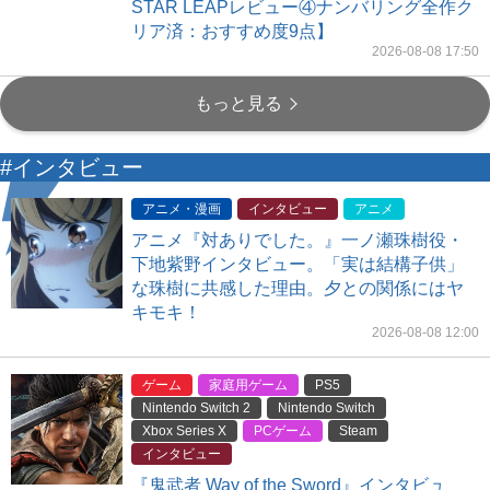
STAR LEAPレビュー④ナンバリング全作ク
リア済：おすすめ度9点】
2026-08-08 17:50
もっと見る
#インタビュー
アニメ・漫画
インタビュー
アニメ
アニメ『対ありでした。』一ノ瀬珠樹役・
下地紫野インタビュー。「実は結構子供」
な珠樹に共感した理由。夕との関係にはヤ
キモキ！
2026-08-08 12:00
ゲーム
家庭用ゲーム
PS5
Nintendo Switch 2
Nintendo Switch
Xbox Series X
PCゲーム
Steam
インタビュー
『鬼武者 Way of the Sword』インタビュ