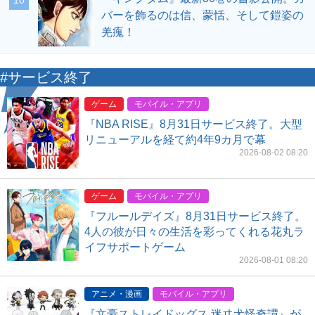
10
バーを飾るのは信、蒙恬、そして鎧姿の
羌瘣！
#サービス終了
ゲーム
モバイル・アプリ
『NBA RISE』8月31日サービス終了。大型
リニューアルを経て約4年9カ月で幕
2026-08-02 08:20
ゲーム
モバイル・アプリ
『フルールデイズ』8月31日サービス終了。
4人の彼が日々の生活を彩ってくれる花丸ラ
イフサポートゲーム
2026-08-01 08:20
アニメ・漫画
モバイル・アプリ
『文豪ストレイドッグス 迷ヰ犬怪奇譚』が