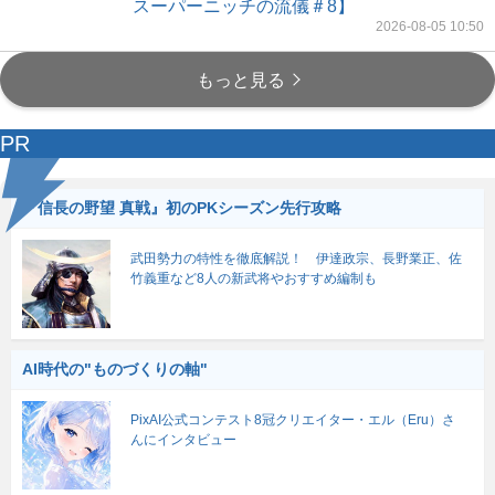
スーパーニッチの流儀＃8】
2026-08-05 10:50
もっと見る
PR
『信長の野望 真戦』初のPKシーズン先行攻略
武田勢力の特性を徹底解説！ 伊達政宗、長野業正、佐
竹義重など8人の新武将やおすすめ編制も
AI時代の"ものづくりの軸"
PixAI公式コンテスト8冠クリエイター・エル（Eru）さ
んにインタビュー