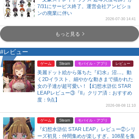
7/31にサービス終了。運営会社アンビショ
ンの廃業に伴い
2026-07-30 14:41
もっと見る
#レビュー
ゲーム
Steam
モバイル・アプリ
レビュー
美麗ドット絵から落ちた『幻水』沼…。動
く2Dイラスト、細やかな動きまで描かれた
女の子達が超可愛い！【幻想水滸伝 STAR
LEAPレビュー③『II』クリア済：おすすめ
度：9点】
2026-08-08 11:10
ゲーム
Steam
モバイル・アプリ
『幻想水滸伝 STAR LEAP』レビュー②シリ
ーズ初見：仲間集めが楽しすぎ。108星を集