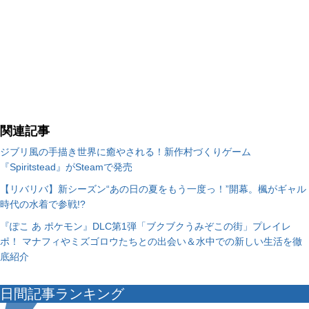
関連記事
ジブリ風の手描き世界に癒やされる！新作村づくりゲーム
『Spiritstead』がSteamで発売
【リバリバ】新シーズン“あの日の夏をもう一度っ！”開幕。楓がギャル
時代の水着で参戦!?
『ぽこ あ ポケモン』DLC第1弾「ブクブクうみぞこの街」プレイレ
ポ！ マナフィやミズゴロウたちとの出会い＆水中での新しい生活を徹
底紹介
日間記事ランキング