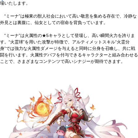
場いたします。
“ミーナ”は極東の獣人社会において高い敬意を集める存在で、冷静な
外見とは裏腹に、仙女としての宿命を背負っています。
“ミーナ”は火属性の★5キャラとして登場し、高い瞬間火力を誇りま
す。“火霊球”を用いた攻撃が特徴で、アルティメットスキル“火霊分
身”では強力な火属性ダメージを与えると同時に分身を召喚し、共に戦
闘を行います。火属性デバフを付与できるキャラクターと組み合わせる
ことで、さまざまなコンテンツで高いシナジーが期待できます。