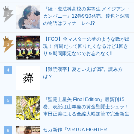
『続・魔法科高校の劣等生 メイジアン・
2
カンパニー』12巻9/10発売。達也と深雪
の物語はフィナーレへ!?
【FGO】全マスターの夢のような敵が出
3
現！ 何周だって回りたくなるけど1回き
り＆期間限定なのでお忘れなく!!
【難読漢字】夏といえば“蕣”。読み方
4
は？
『聖闘士星矢 Final Edition』最新刊15
5
巻。表紙は山羊座の黄金聖闘士シュラ！
車田正美による全編大幅加筆で完全新生
セガ新作『VIRTUA FIGHTER
6