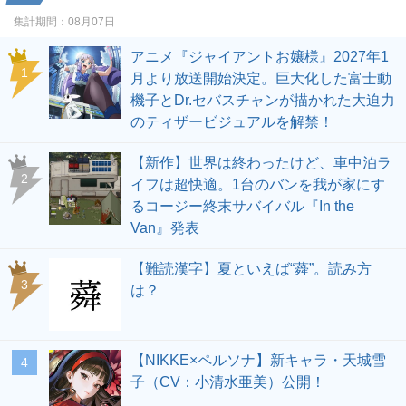
集計期間：
08月07日
アニメ『ジャイアントお嬢様』2027年1
1
月より放送開始決定。巨大化した富士動
機子とDr.セバスチャンが描かれた大迫力
のティザービジュアルを解禁！
【新作】世界は終わったけど、車中泊ラ
2
イフは超快適。1台のバンを我が家にす
るコージー終末サバイバル『In the
Van』発表
【難読漢字】夏といえば“蕣”。読み方
3
は？
【NIKKE×ペルソナ】新キャラ・天城雪
4
子（CV：小清水亜美）公開！