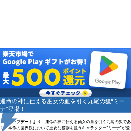
運命の神に仕える巫女の血を引く九尾の狐“ミー
ナ”登場！
本アップデートより、運命の神に仕える仙女の血を引く九尾の狐であ
り、本作の世界観において重要な役割を担うキャラクター“ミーナ”が登