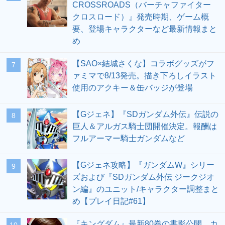
CROSSROADS（バーチャファイター
クロスロード）』発売時期、ゲーム概
要、登場キャラクターなど最新情報まと
め
【SAO×結城さくな】コラボグッズがフ
7
ァミマで8/13発売。描き下ろしイラスト
使用のアクキー＆缶バッジが登場
【Gジェネ】『SDガンダム外伝』伝説の
8
巨人＆アルガス騎士団開催決定。報酬は
フルアーマー騎士ガンダムなど
【Gジェネ攻略】『ガンダムW』シリー
9
ズおよび『SDガンダム外伝 ジークジオ
ン編』のユニット/キャラクター調整まと
め【プレイ日記#61】
『キングダム』最新80巻の書影公開。カ