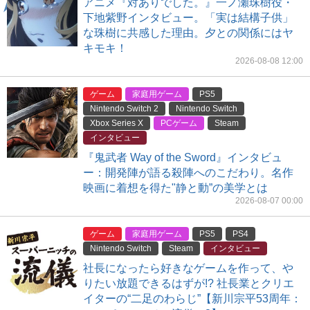
アニメ『対ありでした。』一ノ瀬珠樹役・
下地紫野インタビュー。「実は結構子供」
な珠樹に共感した理由。夕との関係にはヤ
キモキ！
2026-08-08 12:00
ゲーム
家庭用ゲーム
PS5
Nintendo Switch 2
Nintendo Switch
Xbox Series X
PCゲーム
Steam
インタビュー
『鬼武者 Way of the Sword』インタビュ
ー：開発陣が語る殺陣へのこだわり。名作
映画に着想を得た"静と動”の美学とは
2026-08-07 00:00
ゲーム
家庭用ゲーム
PS5
PS4
Nintendo Switch
Steam
インタビュー
社長になったら好きなゲームを作って、や
りたい放題できるはずが!? 社長業とクリエ
イターの“二足のわらじ”【新川宗平53周年：