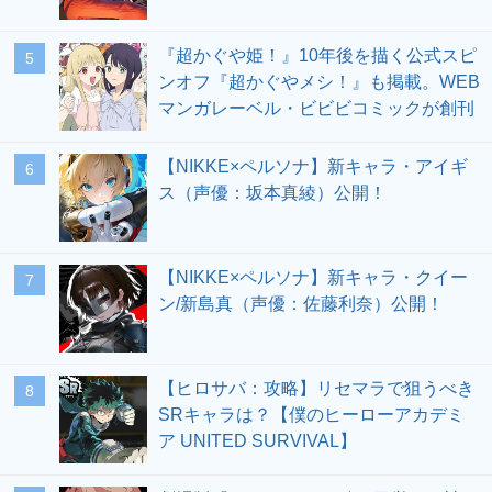
『超かぐや姫！』10年後を描く公式スピ
5
ンオフ『超かぐやメシ！』も掲載。WEB
マンガレーベル・ビビビコミックが創刊
【NIKKE×ペルソナ】新キャラ・アイギ
6
ス（声優：坂本真綾）公開！
【NIKKE×ペルソナ】新キャラ・クイー
7
ン/新島真（声優：佐藤利奈）公開！
【ヒロサバ：攻略】リセマラで狙うべき
8
SRキャラは？【僕のヒーローアカデミ
ア UNITED SURVIVAL】