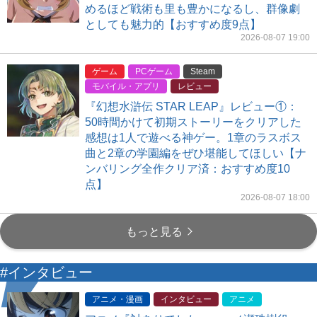
めるほど戦術も里も豊かになるし、群像劇
としても魅力的【おすすめ度9点】
2026-08-07 19:00
ゲーム
PCゲーム
Steam
モバイル・アプリ
レビュー
『幻想水滸伝 STAR LEAP』レビュー①：
50時間かけて初期ストーリーをクリアした
感想は1人で遊べる神ゲー。1章のラスボス
曲と2章の学園編をぜひ堪能してほしい【ナ
ンバリング全作クリア済：おすすめ度10
点】
2026-08-07 18:00
もっと見る
#インタビュー
アニメ・漫画
インタビュー
アニメ