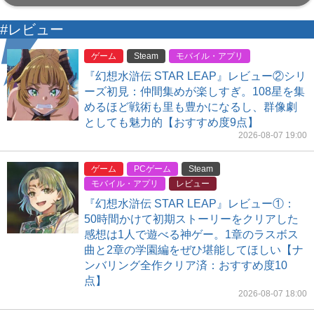
#レビュー
ゲーム
Steam
モバイル・アプリ
『幻想水滸伝 STAR LEAP』レビュー②シリ
ーズ初見：仲間集めが楽しすぎ。108星を集
めるほど戦術も里も豊かになるし、群像劇
としても魅力的【おすすめ度9点】
2026-08-07 19:00
ゲーム
PCゲーム
Steam
モバイル・アプリ
レビュー
『幻想水滸伝 STAR LEAP』レビュー①：
50時間かけて初期ストーリーをクリアした
感想は1人で遊べる神ゲー。1章のラスボス
曲と2章の学園編をぜひ堪能してほしい【ナ
ンバリング全作クリア済：おすすめ度10
点】
2026-08-07 18:00