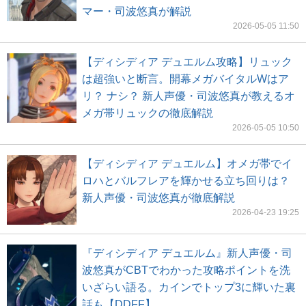
マー・司波悠真が解説
2026-05-05 11:50
【ディシディア デュエルム攻略】リュック
は超強いと断言。開幕メガバイタルWはア
リ？ ナシ？ 新人声優・司波悠真が教えるオ
メガ帯リュックの徹底解説
2026-05-05 10:50
【ディシディア デュエルム】オメガ帯でイ
ロハとバルフレアを輝かせる立ち回りは？
新人声優・司波悠真が徹底解説
2026-04-23 19:25
『ディシディア デュエルム』新人声優・司
波悠真がCBTでわかった攻略ポイントを洗
いざらい語る。カインでトップ3に輝いた裏
話も【DDFF】