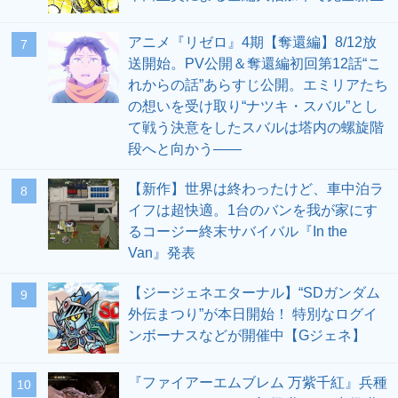
アニメ『リゼロ』4期【奪還編】8/12放
7
送開始。PV公開＆奪還編初回第12話“こ
れからの話”あらすじ公開。エミリアたち
の想いを受け取り“ナツキ・スバル”とし
て戦う決意をしたスバルは塔内の螺旋階
段へと向かう――
【新作】世界は終わったけど、車中泊ラ
8
イフは超快適。1台のバンを我が家にす
るコージー終末サバイバル『In the
Van』発表
【ジージェネエターナル】“SDガンダム
9
外伝まつり”が本日開始！ 特別なログイ
ンボーナスなどが開催中【Gジェネ】
『ファイアーエムブレム 万紫千紅』兵種
10