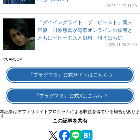
2025-11-27 11:00
『ダイイングライト：ザ・ビースト』新人
声優・司波悠真が電撃オンラインの猛者と
ともにベヒーモスと対峙。狙うはお尻！
2025-11-26 20:00
©CAPCOM
『プラグマタ』公式サイトはこちら
『プラグマタ』公式Xはこちら
本記事はアフィリエイトプログラムによる収益を得ている場合がありま
す
この記事を共有