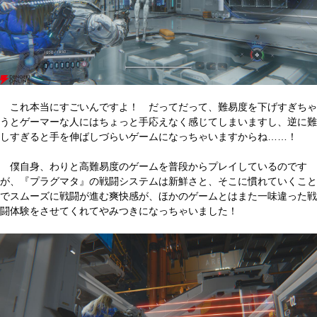
これ本当にすごいんですよ！ だってだって、難易度を下げすぎちゃ
うとゲーマーな人にはちょっと手応えなく感じてしまいますし、逆に難
しすぎると手を伸ばしづらいゲームになっちゃいますからね……！
僕自身、わりと高難易度のゲームを普段からプレイしているのです
が、『プラグマタ』の戦闘システムは新鮮さと、そこに慣れていくこと
でスムーズに戦闘が進む爽快感が、ほかのゲームとはまた一味違った戦
闘体験をさせてくれてやみつきになっちゃいました！