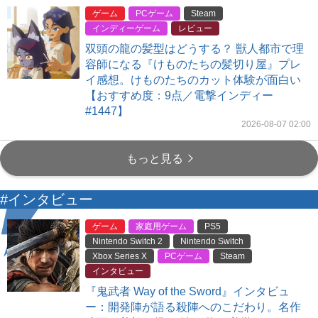
ゲーム
PCゲーム
Steam
インディーゲーム
レビュー
双頭の龍の髪型はどうする？ 獣人都市で理
容師になる『けものたちの髪切り屋』プレ
イ感想。けものたちのカット体験が面白い
【おすすめ度：9点／電撃インディー
#1447】
2026-08-07 02:00
もっと見る
#インタビュー
ゲーム
家庭用ゲーム
PS5
Nintendo Switch 2
Nintendo Switch
Xbox Series X
PCゲーム
Steam
インタビュー
『鬼武者 Way of the Sword』インタビュ
ー：開発陣が語る殺陣へのこだわり。名作