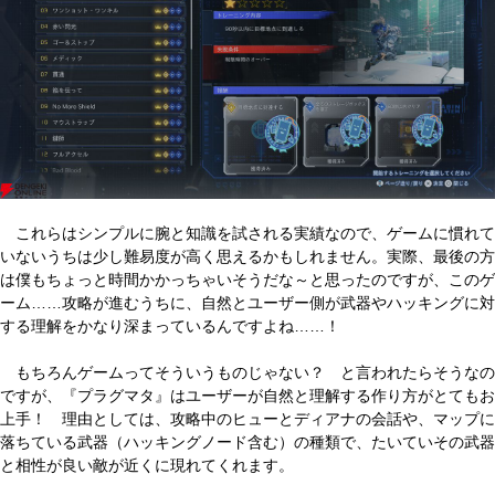
これらはシンプルに腕と知識を試される実績なので、ゲームに慣れて
いないうちは少し難易度が高く思えるかもしれません。実際、最後の方
は僕もちょっと時間かかっちゃいそうだな～と思ったのですが、このゲ
ーム……攻略が進むうちに、自然とユーザー側が武器やハッキングに対
する理解をかなり深まっているんですよね……！
もちろんゲームってそういうものじゃない？ と言われたらそうなの
ですが、『プラグマタ』はユーザーが自然と理解する作り方がとてもお
上手！ 理由としては、攻略中のヒューとディアナの会話や、マップに
落ちている武器（ハッキングノード含む）の種類で、たいていその武器
と相性が良い敵が近くに現れてくれます。