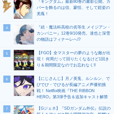
『キングダム』最新80巻の書影公開。カ
3
バーを飾るのは信、蒙恬、そして鎧姿の
羌瘣！
『続・魔法科高校の劣等生 メイジアン・
4
カンパニー』12巻9/10発売。達也と深雪
の物語はフィナーレへ!?
【FGO】全マスターの夢のような敵が出
5
現！ 何周だって回りたくなるけど1回き
り＆期間限定なのでお忘れなく!!
【にじさんじ】月ノ美兎、ルンルン、で
6
びでび・でびるが長編アニメ声優初挑
戦！ Netflix映画『THE RIBBON
HERO』第3弾予告＆追加キャスト解禁
【Gジェネ】『SDガンダム外伝』伝説の
7