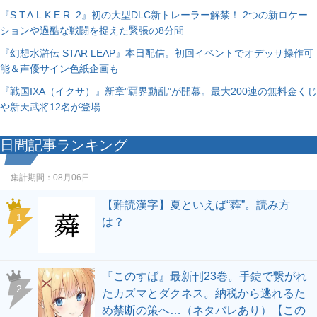
『S.T.A.L.K.E.R. 2』初の大型DLC新トレーラー解禁！ 2つの新ロケー
ションや過酷な戦闘を捉えた緊張の8分間
『幻想水滸伝 STAR LEAP』本日配信。初回イベントでオデッサ操作可
能＆声優サイン色紙企画も
『戦国IXA（イクサ）』新章"覇界動乱”が開幕。最大200連の無料金くじ
や新天武将12名が登場
日間記事ランキング
集計期間：
08月06日
【難読漢字】夏といえば“蕣”。読み方
1
は？
『このすば』最新刊23巻。手錠で繋がれ
2
たカズマとダクネス。納税から逃れるた
め禁断の策へ…（ネタバレあり）【この