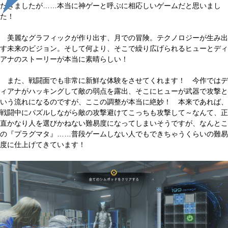
だきましたが……本当に神ゲーと呼ぶに相応しいゲームだと思いまし
た！
美麗なグラフィックが作り出す、月での冒険。テクノロジーが生み出
す未来のビジョン。そして何より、そこで繰り広げられるヒューとディ
アナのストーリーが本当に素晴らしい！
また、戦闘面でも非常に新鮮な体験をさせてくれます！ 今作ではデ
ィアナがハッキングして敵の弱点を露出、そこにヒューが武器で攻撃と
いう流れになるのですが、ここの調整が本当に絶妙！ 本来であれば、
戦闘中にパズルしながら敵の攻撃避けてこっちも攻撃して～なんて、正
直かなり人を選びかねない難易度になってしまいそうですが、なんとこ
の『プラグマタ』……普段ゲームしない人でもできちゃうくらいの難易
度に仕上げてきています！