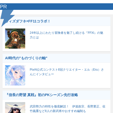
PR
ウィズダフネ×FF11コラボ！
24年以上にわたり冒険者を魅了し続ける『FFXI』の魅
力とは
AI時代の"ものづくりの軸"
PixAI公式コンテスト8冠クリエイター・エル（Eru）さ
んにインタビュー
『信長の野望 真戦』初のPKシーズン先行攻略
武田勢力の特性を徹底解説！ 伊達政宗、長野業正、佐
竹義重など8人の新武将やおすすめ編制も