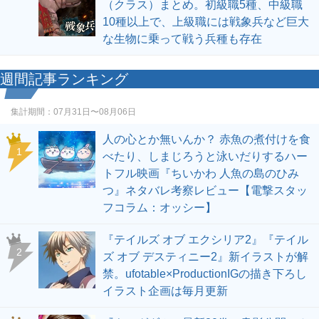
（クラス）まとめ。初級職5種、中級職
10種以上で、上級職には戦象兵など巨大
な生物に乗って戦う兵種も存在
週間記事ランキング
集計期間：
07月31日〜08月06日
人の心とか無いんか？ 赤魚の煮付けを食
1
べたり、しまじろうと泳いだりするハー
トフル映画『ちいかわ 人魚の島のひみ
つ』ネタバレ考察レビュー【電撃スタッ
フコラム：オッシー】
『テイルズ オブ エクシリア2』『テイル
2
ズ オブ デスティニー2』新イラストが解
禁。ufotable×ProductionIGの描き下ろし
イラスト企画は毎月更新