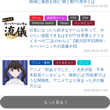
映画に着想を得た"静と動”の美学とは
2026-08-07 00:00
ゲーム
家庭用ゲーム
PS5
PS4
Nintendo Switch
Steam
インタビュー
社長になったら好きなゲームを作って、や
りたい放題できるはずが!? 社長業とクリエ
イターの“二足のわらじ”【新川宗平53周年：
スーパーニッチの流儀＃8】
2026-08-05 10:50
アニメ・漫画
インタビュー
アニメ
アニメ『対ありでした。』犬井夕役・千本
木彩花インタビュー。珠樹とは”共犯者”のよ
うな関係性。アニメでより深まった夕の魅
力とは
2026-08-04 17:00
もっと見る