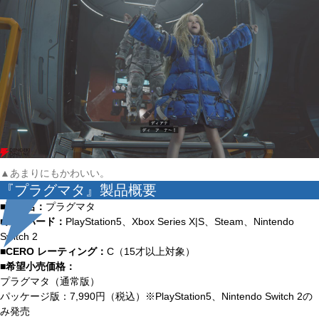
▲あまりにもかわいい。
『プラグマタ』製品概要
■商品名：
プラグマタ
■対応ハード：
PlayStation5、Xbox Series X|S、Steam、Nintendo
Switch 2
■CERO レーティング：
C（15才以上対象）
■希望小売価格：
プラグマタ（通常版）
パッケージ版：7,990円（税込）※PlayStation5、Nintendo Switch 2の
み発売