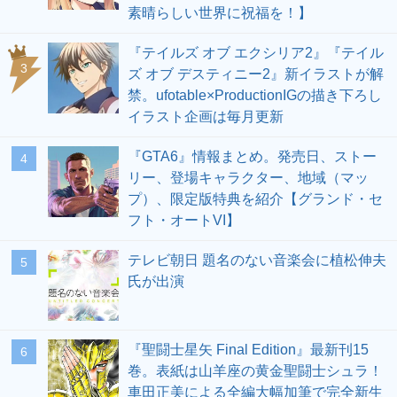
素晴らしい世界に祝福を！】
『テイルズ オブ エクシリア2』『テイル
3
ズ オブ デスティニー2』新イラストが解
禁。ufotable×ProductionIGの描き下ろし
イラスト企画は毎月更新
『GTA6』情報まとめ。発売日、ストー
4
リー、登場キャラクター、地域（マッ
プ）、限定版特典を紹介【グランド・セ
フト・オートVI】
テレビ朝日 題名のない音楽会に植松伸夫
5
氏が出演
『聖闘士星矢 Final Edition』最新刊15
6
巻。表紙は山羊座の黄金聖闘士シュラ！
車田正美による全編大幅加筆で完全新生