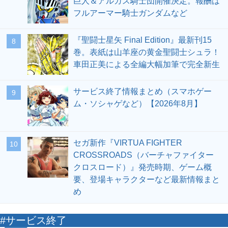
巨人＆アルガス騎士団開催決定。報酬は
フルアーマー騎士ガンダムなど
『聖闘士星矢 Final Edition』最新刊15
8
巻。表紙は山羊座の黄金聖闘士シュラ！
車田正美による全編大幅加筆で完全新生
サービス終了情報まとめ（スマホゲー
9
ム・ソシャゲなど）【2026年8月】
セガ新作『VIRTUA FIGHTER
10
CROSSROADS（バーチャファイター
クロスロード）』発売時期、ゲーム概
要、登場キャラクターなど最新情報まと
め
#サービス終了