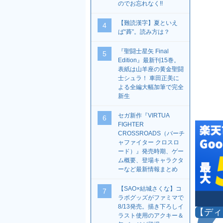
のでお忘れなく!!
【難読漢字】夏といえ
4
ば“蕣”。読み方は？
『聖闘士星矢 Final
5
Edition』最新刊15巻。
表紙は山羊座の黄金聖闘
士シュラ！ 車田正美に
よる全編大幅加筆で完全
新生
セガ新作『VIRTUA
6
FIGHTER
CROSSROADS（バーチ
ャファイター クロスロ
ード）』発売時期、ゲー
ム概要、登場キャラクタ
ーなど最新情報まとめ
【SAO×結城さくな】コ
7
ラボグッズがファミマで
8/13発売。描き下ろしイ
【ディ
ラスト使用のアクキー＆