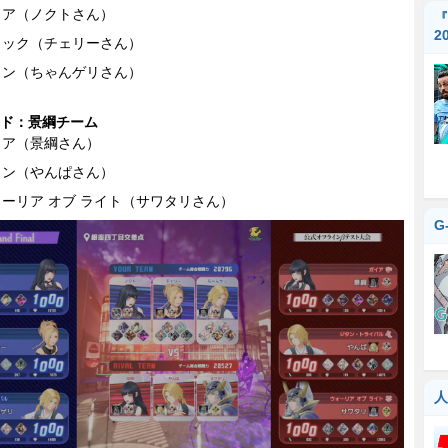
イア（ノクトさん）
『
2
ュック（チェリーさん）
タン（ちゃんゲリさん）
ド：景綱チーム
イア（景綱さん）
タン（やんぱさん）
ーリア オブ ライト（サワタリさん）
G
人