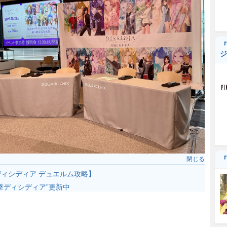
『
ジ
『
閉じる
ディシディア デュエルム攻略】
撃ディシディア”更新中