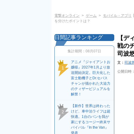
電撃オンライン
ゲーム
モバイル・アプリ
を分けたポイントは？
日間記事ランキング
【デ
戦の
集計期間：
08月07日
司波
アニメ『ジャイアントお
文：
司波
嬢様』2027年1月より放
1
公開日時
送開始決定。巨大化した
富士動機子とDr.セバス
チャンが描かれた大迫力
のティザービジュアルを
解禁！
【新作】世界は終わった
けど、車中泊ライフは超
2
快適。1台のバンを我が
家にするコージー終末サ
バイバル『In the Van』
発表