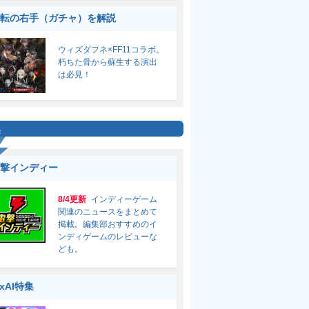
転の右手（ガチャ）を解説
ウィズダフネ×FF11コラボ。
朽ちた骨から蘇生する演出
は必見！
集
撃インディー
8/4更新
インディーゲーム
関連のニュースをまとめて
掲載。編集部おすすめのイ
ンディゲームのレビューな
ども。
ixAI特集