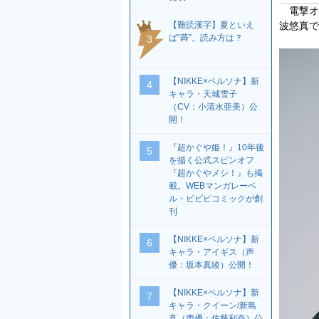
電撃オ
【難読漢字】夏といえ
波悠真で
ば“蕣”。読み方は？
3
【NIKKE×ペルソナ】新
4
キャラ・天城雪子
（CV：小清水亜美）公
開！
『超かぐや姫！』10年後
5
を描く公式スピンオフ
『超かぐやメシ！』も掲
載。WEBマンガレーベ
ル・ビビビコミックが創
刊
【NIKKE×ペルソナ】新
6
キャラ・アイギス（声
優：坂本真綾）公開！
【NIKKE×ペルソナ】新
7
キャラ・クイーン/新島
真（声優：佐藤利奈）公