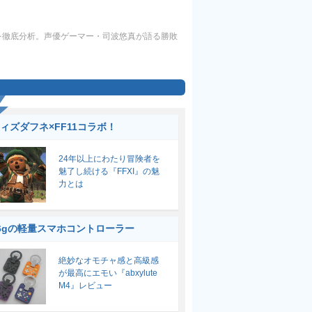
を徹底分析。声優ゲーマー・司波悠真が語る勝敗
ィズダフネ×FF11コラボ！
24年以上にわたり冒険者を
魅了し続ける『FFXI』の魅
力とは
6gの軽量スマホコントローラー
絶妙なオモチャ感と高級感
が最高にエモい『abxylute
M4』レビュー