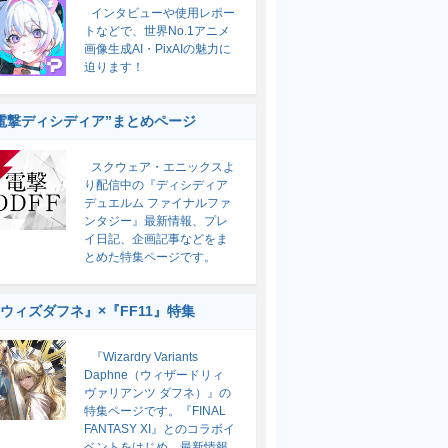
インタビューや使用レポー
トなどで、世界No.1アニメ
画像生成AI・PixAIの魅力に
迫ります！
電撃ディシディア”まとめページ
スクウェア・エニックスよ
り配信中の『ディシディア
デュエルム ファイナルファ
ンタジー』最新情報、プレ
イ日記、企画記事などをま
とめた特集ページです。
ウィズダフネ』×『FF11』特集
『Wizardry Variants
Daphne（ウィザードリィ
ヴァリアンツ ダフネ）』の
特集ページです。『FINAL
FANTASY XI』とのコラボイ
ベントをはじめ、最新情報