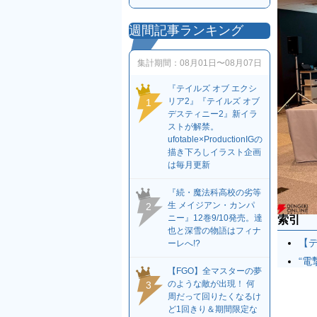
週間記事ランキング
集計期間：
08月01日〜08月07日
『テイルズ オブ エクシ
リア2』『テイルズ オブ
1
デスティニー2』新イラ
ストが解禁。
ufotable×ProductionIGの
描き下ろしイラスト企画
は毎月更新
『続・魔法科高校の劣等
生 メイジアン・カンパ
2
ニー』12巻9/10発売。達
索引
也と深雪の物語はフィナ
【
ーレへ!?
“電
【FGO】全マスターの夢
のような敵が出現！ 何
3
周だって回りたくなるけ
ど1回きり＆期間限定な