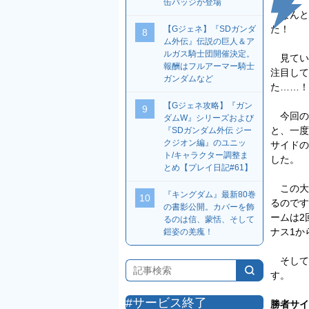
缶バッジが登場
なんと
た！
【Gジェネ】『SDガンダ
8
ム外伝』伝説の巨人＆ア
ルガス騎士団開催決定。
見てい
報酬はフルアーマー騎士
注目して
ガンダムなど
た……！
【Gジェネ攻略】『ガン
9
今回の
ダムW』シリーズおよび
と、一度
『SDガンダム外伝 ジー
クジオン編』のユニッ
サイドの
ト/キャラクター調整ま
した。
とめ【プレイ日記#61】
この大
『キングダム』最新80巻
10
るのです
の書影公開。カバーを飾
ームは2
るのは信、蒙恬、そして
ナス1か
鎧姿の羌瘣！
そして
す。
#サービス終了
勝者サイ