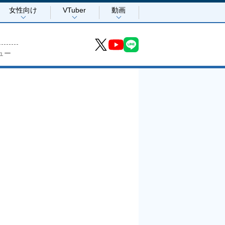
女性向け
VTuber
動画
ュー