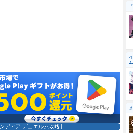
『
イ
ム
ま
シディア デュエルム攻略】