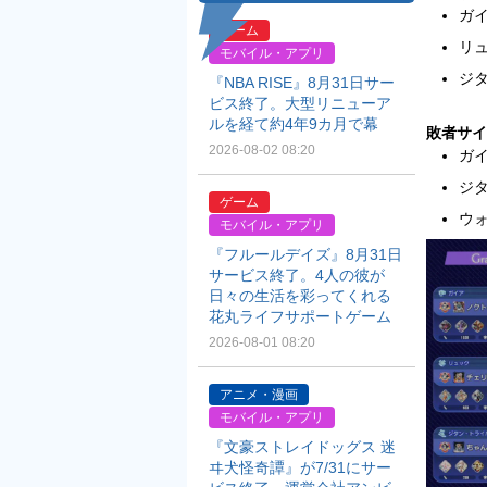
ガ
ゲーム
リ
モバイル・アプリ
ジ
『NBA RISE』8月31日サー
ビス終了。大型リニューア
ルを経て約4年9カ月で幕
敗者サイ
2026-08-02 08:20
ガ
ジ
ゲーム
ウォ
モバイル・アプリ
『フルールデイズ』8月31日
サービス終了。4人の彼が
日々の生活を彩ってくれる
花丸ライフサポートゲーム
2026-08-01 08:20
アニメ・漫画
モバイル・アプリ
『文豪ストレイドッグス 迷
ヰ犬怪奇譚』が7/31にサー