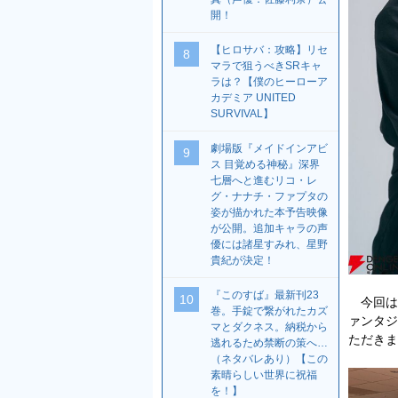
開！
【ヒロサバ：攻略】リセ
8
マラで狙うべきSRキャ
ラは？【僕のヒーローア
カデミア UNITED
SURVIVAL】
劇場版『メイドインアビ
9
ス 目覚める神秘』深界
七層へと進むリコ・レ
グ・ナナチ・ファプタの
姿が描かれた本予告映像
が公開。追加キャラの声
優には諸星すみれ、星野
貴紀が決定！
『このすば』最新刊23
10
今回は、
巻。手錠で繋がれたカズ
ァンタジ
マとダクネス。納税から
ただきま
逃れるため禁断の策へ…
（ネタバレあり）【この
素晴らしい世界に祝福
を！】