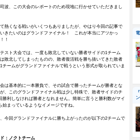
司波、この大会のレポートのため現地に行かせていただきまし
て熱くなる戦いがいくつもありましたが、やはり今回の記事で
いきたいのはグランドファイナル！ これが本当にアツかっ
電
！！
テスト大会では、一度も敗北していない勝者サイドの1チーム
は敗北してしまったものの、敗者復活戦を勝ち抜いてきた敗者
1チームがグランドファイナルで戦うという形式が取られていま
会は基本的に一本勝負で、その試合で勝ったチームが勝者とな
が、このグランドファイナル戦は少し特殊で、敗者サイドのチ
『
ン
回勝利しなければ勝者となれません。簡単に言うと勝利数がマイ
ら始まっているようなイメージですね。
、今回グランドファイナルに勝ち上がったのが以下の2チームで
ド：ノクトチーム