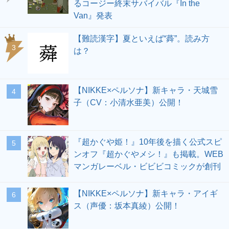
るコージー終末サバイバル『In the
Van』発表
【難読漢字】夏といえば“蕣”。読み方
3
は？
【NIKKE×ペルソナ】新キャラ・天城雪
4
子（CV：小清水亜美）公開！
『超かぐや姫！』10年後を描く公式スピ
5
ンオフ『超かぐやメシ！』も掲載。WEB
マンガレーベル・ビビビコミックが創刊
【NIKKE×ペルソナ】新キャラ・アイギ
6
ス（声優：坂本真綾）公開！