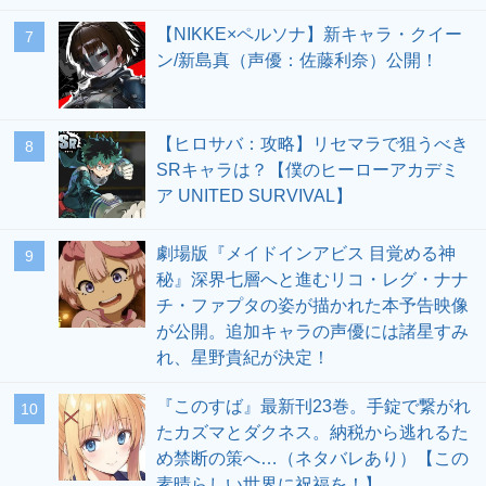
【NIKKE×ペルソナ】新キャラ・クイー
7
ン/新島真（声優：佐藤利奈）公開！
【ヒロサバ：攻略】リセマラで狙うべき
8
SRキャラは？【僕のヒーローアカデミ
ア UNITED SURVIVAL】
劇場版『メイドインアビス 目覚める神
9
秘』深界七層へと進むリコ・レグ・ナナ
チ・ファプタの姿が描かれた本予告映像
が公開。追加キャラの声優には諸星すみ
れ、星野貴紀が決定！
『このすば』最新刊23巻。手錠で繋がれ
10
たカズマとダクネス。納税から逃れるた
め禁断の策へ…（ネタバレあり）【この
素晴らしい世界に祝福を！】