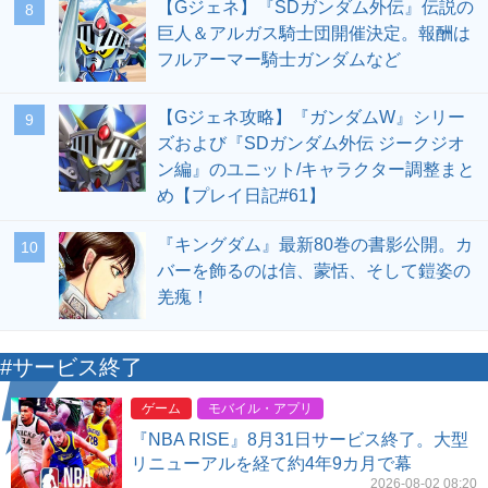
【Gジェネ】『SDガンダム外伝』伝説の
8
巨人＆アルガス騎士団開催決定。報酬は
フルアーマー騎士ガンダムなど
【Gジェネ攻略】『ガンダムW』シリー
9
ズおよび『SDガンダム外伝 ジークジオ
ン編』のユニット/キャラクター調整まと
め【プレイ日記#61】
『キングダム』最新80巻の書影公開。カ
10
バーを飾るのは信、蒙恬、そして鎧姿の
羌瘣！
#サービス終了
ゲーム
モバイル・アプリ
『NBA RISE』8月31日サービス終了。大型
リニューアルを経て約4年9カ月で幕
2026-08-02 08:20