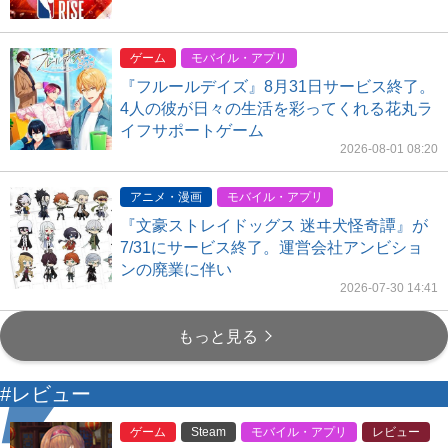
ゲーム
モバイル・アプリ
『フルールデイズ』8月31日サービス終了。
4人の彼が日々の生活を彩ってくれる花丸ラ
イフサポートゲーム
2026-08-01 08:20
アニメ・漫画
モバイル・アプリ
『文豪ストレイドッグス 迷ヰ犬怪奇譚』が
7/31にサービス終了。運営会社アンビショ
ンの廃業に伴い
2026-07-30 14:41
もっと見る
#レビュー
ゲーム
Steam
モバイル・アプリ
レビュー