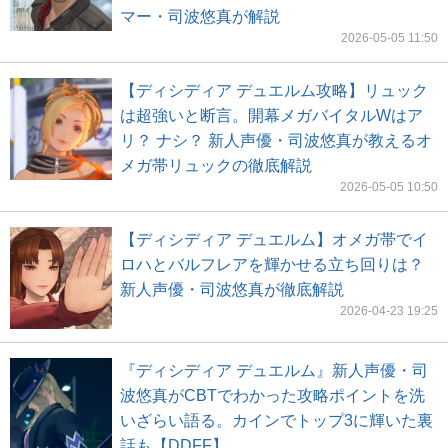
マー・司波悠真が解説
2026-05-05 11:50
【ディシディア デュエルム攻略】リュック
は超強いと断言。開幕メガバイタルWはア
リ？ ナシ？ 新人声優・司波悠真が教えるオ
メガ帯リュックの徹底解説
2026-05-05 10:50
【ディシディア デュエルム】オメガ帯でイ
ロハとバルフレアを輝かせる立ち回りは？
新人声優・司波悠真が徹底解説
2026-04-23 19:25
『ディシディア デュエルム』新人声優・司
波悠真がCBTでわかった攻略ポイントを洗
いざらい語る。カインでトップ3に輝いた裏
話も【DDFF】