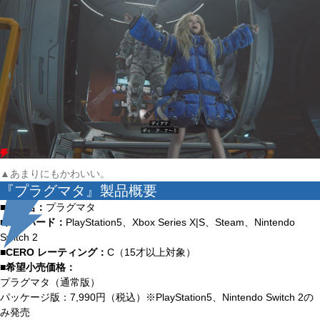
▲あまりにもかわいい。
『プラグマタ』製品概要
■商品名：
プラグマタ
■対応ハード：
PlayStation5、Xbox Series X|S、Steam、Nintendo
Switch 2
■CERO レーティング：
C（15才以上対象）
■希望小売価格：
プラグマタ（通常版）
パッケージ版：7,990円（税込）※PlayStation5、Nintendo Switch 2の
み発売