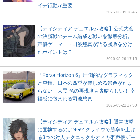
イチ行動が重要
2026-06-09 18:45
【ディシディア デュエルム攻略】公式大会
の決勝戦のチーム編成と戦いを徹底分析。
声優ゲーマー・司波悠真が語る勝敗を分け
たポイントは？
2026-05-29 17:15
『Forza Horizon 6』圧倒的なグラフィック
と車種、日本の四季が楽しめる景色がたま
らない。大黒PAの再現度も素晴らしい！ 幸
福感に包まれる司波悠真……
2026-05-22 17:50
【ディシディア デュエルム攻略】通常攻撃
に固執するのはNG!? クライヴで勝率を上げ
る3つの対人テクニックをオメガ帯声優ゲー