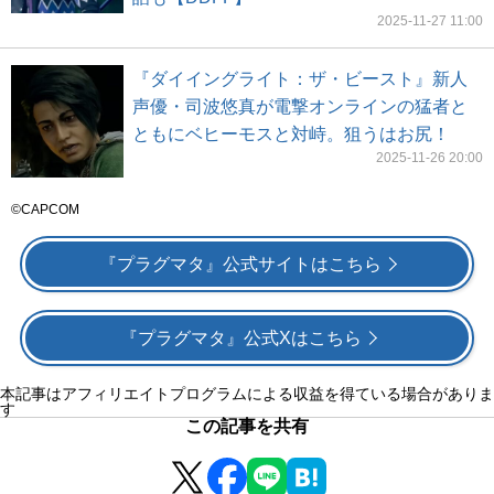
2025-11-27 11:00
『ダイイングライト：ザ・ビースト』新人
声優・司波悠真が電撃オンラインの猛者と
ともにベヒーモスと対峙。狙うはお尻！
2025-11-26 20:00
©CAPCOM
『プラグマタ』公式サイトはこちら
『プラグマタ』公式Xはこちら
本記事はアフィリエイトプログラムによる収益を得ている場合がありま
す
この記事を共有