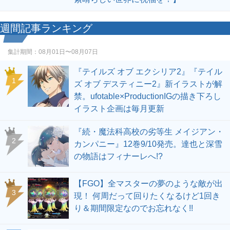
週間記事ランキング
集計期間：
08月01日〜08月07日
『テイルズ オブ エクシリア2』『テイル
1
ズ オブ デスティニー2』新イラストが解
禁。ufotable×ProductionIGの描き下ろし
イラスト企画は毎月更新
『続・魔法科高校の劣等生 メイジアン・
2
カンパニー』12巻9/10発売。達也と深雪
の物語はフィナーレへ!?
【FGO】全マスターの夢のような敵が出
3
現！ 何周だって回りたくなるけど1回き
り＆期間限定なのでお忘れなく!!