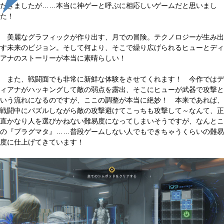
だきましたが……本当に神ゲーと呼ぶに相応しいゲームだと思いまし
た！
美麗なグラフィックが作り出す、月での冒険。テクノロジーが生み出
す未来のビジョン。そして何より、そこで繰り広げられるヒューとディ
アナのストーリーが本当に素晴らしい！
また、戦闘面でも非常に新鮮な体験をさせてくれます！ 今作ではデ
ィアナがハッキングして敵の弱点を露出、そこにヒューが武器で攻撃と
いう流れになるのですが、ここの調整が本当に絶妙！ 本来であれば、
戦闘中にパズルしながら敵の攻撃避けてこっちも攻撃して～なんて、正
直かなり人を選びかねない難易度になってしまいそうですが、なんとこ
の『プラグマタ』……普段ゲームしない人でもできちゃうくらいの難易
度に仕上げてきています！