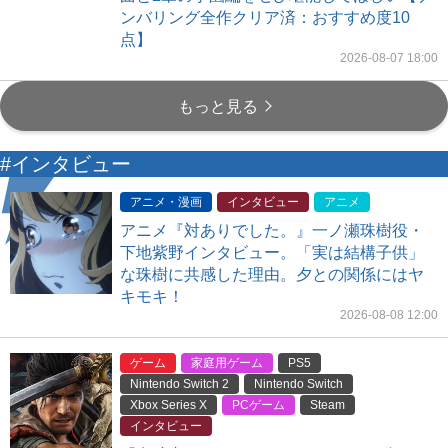
ンバリング全作クリア済：おすすめ度10
点】
2026-08-07 18:00
もっと見る
#インタビュー
アニメ・漫画
インタビュー
アニメ
アニメ『対ありでした。』一ノ瀬珠樹役・
下地紫野インタビュー。「実は結構子供」
な珠樹に共感した理由。夕との関係にはヤ
キモキ！
2026-08-08 12:00
ゲーム
家庭用ゲーム
PS5
Nintendo Switch 2
Nintendo Switch
Xbox Series X
PCゲーム
Steam
インタビュー