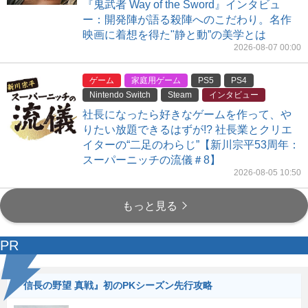
『鬼武者 Way of the Sword』インタビュ
ー：開発陣が語る殺陣へのこだわり。名作
映画に着想を得た"静と動”の美学とは
2026-08-07 00:00
ゲーム
家庭用ゲーム
PS5
PS4
Nintendo Switch
Steam
インタビュー
社長になったら好きなゲームを作って、や
りたい放題できるはずが!? 社長業とクリエ
イターの“二足のわらじ”【新川宗平53周年：
スーパーニッチの流儀＃8】
2026-08-05 10:50
もっと見る
PR
『信長の野望 真戦』初のPKシーズン先行攻略