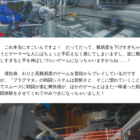
これ本当にすごいんですよ！ だってだって、難易度を下げすぎちゃ
うとゲーマーな人にはちょっと手応えなく感じてしまいますし、逆に難
しすぎると手を伸ばしづらいゲームになっちゃいますからね……！
僕自身、わりと高難易度のゲームを普段からプレイしているのです
が、『プラグマタ』の戦闘システムは新鮮さと、そこに慣れていくこと
でスムーズに戦闘が進む爽快感が、ほかのゲームとはまた一味違った戦
闘体験をさせてくれてやみつきになっちゃいました！