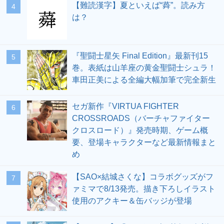
【難読漢字】夏といえば“蕣”。読み方
4
は？
『聖闘士星矢 Final Edition』最新刊15
5
巻。表紙は山羊座の黄金聖闘士シュラ！
車田正美による全編大幅加筆で完全新生
セガ新作『VIRTUA FIGHTER
6
CROSSROADS（バーチャファイター
クロスロード）』発売時期、ゲーム概
要、登場キャラクターなど最新情報まと
め
【SAO×結城さくな】コラボグッズがフ
7
ァミマで8/13発売。描き下ろしイラスト
使用のアクキー＆缶バッジが登場