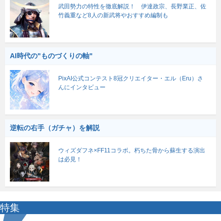
武田勢力の特性を徹底解説！ 伊達政宗、長野業正、佐
竹義重など8人の新武将やおすすめ編制も
AI時代の"ものづくりの軸"
PixAI公式コンテスト8冠クリエイター・エル（Eru）さ
んにインタビュー
逆転の右手（ガチャ）を解説
ウィズダフネ×FF11コラボ。朽ちた骨から蘇生する演出
は必見！
特集