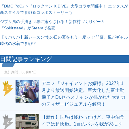
『DMC PoC』×『ロックマン X DiVE』大型コラボ開催中！ エックスが
新スタイルで参戦＆コラボストーリーも
ジブリ風の手描き世界に癒やされる！新作村づくりゲーム
『Spiritstead』がSteamで発売
【リバリバ】新シーズン“あの日の夏をもう一度っ！”開幕。楓がギャル
時代の水着で参戦!?
日間記事ランキング
集計期間：
08月07日
アニメ『ジャイアントお嬢様』2027年1
1
月より放送開始決定。巨大化した富士動
機子とDr.セバスチャンが描かれた大迫力
のティザービジュアルを解禁！
【新作】世界は終わったけど、車中泊ラ
2
イフは超快適。1台のバンを我が家にす