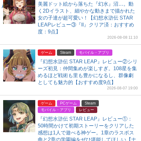
美麗ドット絵から落ちた『幻水』沼…。動
く2Dイラスト、細やかな動きまで描かれた
女の子達が超可愛い！【幻想水滸伝 STAR
LEAPレビュー③『II』クリア済：おすすめ
度：9点】
2026-08-08 11:10
ゲーム
Steam
モバイル・アプリ
『幻想水滸伝 STAR LEAP』レビュー②シリ
ーズ初見：仲間集めが楽しすぎ。108星を集
めるほど戦術も里も豊かになるし、群像劇
としても魅力的【おすすめ度9点】
2026-08-07 19:00
ゲーム
PCゲーム
Steam
モバイル・アプリ
レビュー
『幻想水滸伝 STAR LEAP』レビュー①：
50時間かけて初期ストーリーをクリアした
感想は1人で遊べる神ゲー。1章のラスボス
曲と2章の学園編をぜひ堪能してほしい【ナ