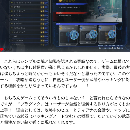
これらはシンプルに腕と知識を試される実績なので、ゲームに慣れて
いないうちは少し難易度が高く思えるかもしれません。実際、最後の方
は僕もちょっと時間かかっちゃいそうだな～と思ったのですが、このゲ
ーム……攻略が進むうちに、自然とユーザー側が武器やハッキングに対
する理解をかなり深まっているんですよね……！
もちろんゲームってそういうものじゃない？ と言われたらそうなの
ですが、『プラグマタ』はユーザーが自然と理解する作り方がとてもお
上手！ 理由としては、攻略中のヒューとディアナの会話や、マップに
落ちている武器（ハッキングノード含む）の種類で、たいていその武器
と相性が良い敵が近くに現れてくれます。