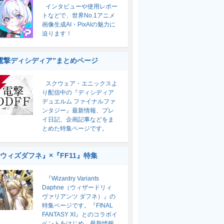
インタビューや使用レポー
トなどで、世界No.1アニメ
画像生成AI・PixAIの魅力に
迫ります！
電撃ディシディア”まとめページ
スクウェア・エニックスよ
り配信中の『ディシディア
デュエルム ファイナルファ
ンタジー』最新情報、プレ
イ日記、企画記事などをま
とめた特集ページです。
ウィズダフネ』×『FF11』特集
『Wizardry Variants
Daphne（ウィザードリィ
ヴァリアンツ ダフネ）』の
特集ページです。『FINAL
FANTASY XI』とのコラボイ
ベントをはじめ、最新情報