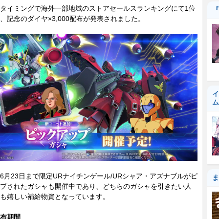
タイミングで海外一部地域のストアセールスランキングにて1位
『
、記念のダイヤ×3,000配布が発表されました。
イ
ム
月23日まで限定URナイチンゲール/URシャア・アズナブルがピ
ま
プされたガシャも開催中であり、どちらのガシャを引きたい人
も嬉しい補給物資となっています。
布期間