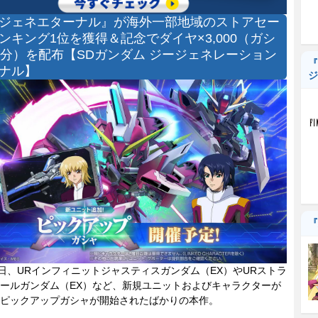
ジェネエターナル』が海外一部地域のストアセー
ンキング1位を獲得＆記念でダイヤ×3,000（ガシ
連分）を配布【SDガンダム ジージェネレーション
『
ナル】
ジ
『
日、URインフィニットジャスティスガンダム（EX）やURストラ
ールガンダム（EX）など、新規ユニットおよびキャラクターが
ピックアップガシャが開始されたばかりの本作。