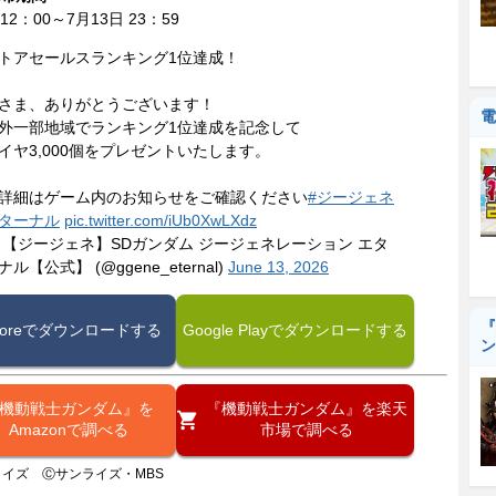
 12：00～7月13日 23：59
トアセールスランキング1位達成！
さま、ありがとうございます！
電
外一部地域でランキング1位達成を記念して
イヤ3,000個をプレゼントいたします。
詳細はゲーム内のお知らせをご確認ください
#ジージェネ
ターナル
pic.twitter.com/iUb0XwLXdz
 【ジージェネ】SDガンダム ジージェネレーション エタ
ナル【公式】 (@ggene_eternal)
June 13, 2026
『
Storeでダウンロードする
Google Playでダウンロードする
ン
機動戦士ガンダム』を
『機動戦士ガンダム』を楽天
Amazonで調べる
市場で調べる
イズ Ⓒサンライズ・MBS