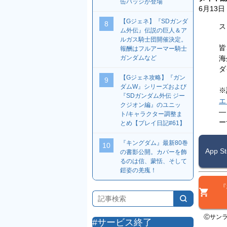
缶バッジが登場
6月13日
【Gジェネ】『SDガンダ
8
ス
ム外伝』伝説の巨人＆ア
ルガス騎士団開催決定。
皆
報酬はフルアーマー騎士
海
ガンダムなど
ダ
【Gジェネ攻略】『ガン
9
ダムW』シリーズおよび
※
『SDガンダム外伝 ジー
エ
クジオン編』のユニッ
—
ト/キャラクター調整ま
ー
とめ【プレイ日記#61】
『キングダム』最新80巻
10
App 
の書影公開。カバーを飾
るのは信、蒙恬、そして
鎧姿の羌瘣！
『
Ⓒサンラ
#サービス終了