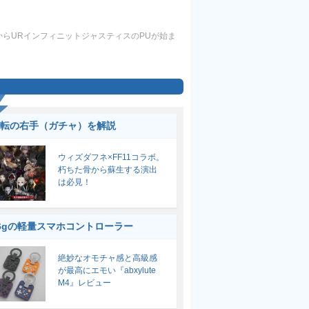
日からURインフィニットジャスティスのPUが始ま
転の右手（ガチャ）を解説
ウィズダフネ×FF11コラボ。
朽ちた骨から蘇生する演出
は必見！
6gの軽量スマホコントローラー
絶妙なオモチャ感と高級感
が最高にエモい『abxylute
M4』レビュー