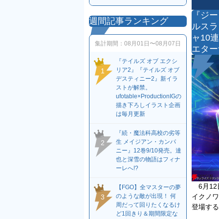
『ジー
週間記事ランキング
ルスラ
ャ10
集計期間：
08月01日〜08月07日
エター
『テイルズ オブ エクシ
リア2』『テイルズ オブ
1
デスティニー2』新イラ
ストが解禁。
ufotable×ProductionIGの
描き下ろしイラスト企画
は毎月更新
『続・魔法科高校の劣等
生 メイジアン・カンパ
2
ニー』12巻9/10発売。達
也と深雪の物語はフィナ
ーレへ!?
6月12
【FGO】全マスターの夢
イクノワ
のような敵が出現！ 何
3
周だって回りたくなるけ
登場する
ど1回きり＆期間限定な