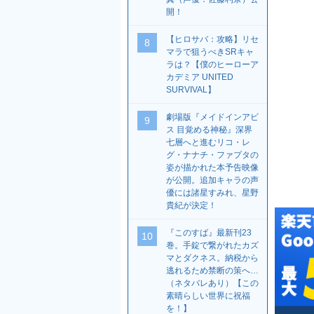
開！
【ヒロサバ：攻略】リセ
8
マラで狙うべきSRキャ
ラは？【僕のヒーローア
カデミア UNITED
SURVIVAL】
劇場版『メイドインアビ
9
ス 目覚める神秘』深界
七層へと進むリコ・レ
グ・ナナチ・ファプタの
姿が描かれた本予告映像
が公開。追加キャラの声
優には諸星すみれ、星野
貴紀が決定！
『このすば』最新刊23
10
巻。手錠で繋がれたカズ
マとダクネス。納税から
逃れるため禁断の策へ…
（ネタバレあり）【この
素晴らしい世界に祝福
を！】