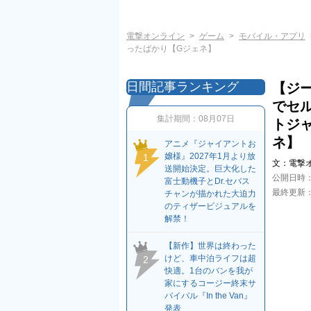
電撃オンライン
ゲーム
モバイル・アプリ
ったばかり【Gジェネ】
日間記事ランキング
【ジー
でセル
集計期間：
08月07日
トジ
ネ】
アニメ『ジャイアントお
嬢様』2027年1月より放
1
文：
電撃
送開始決定。巨大化した
公開日時
富士動機子とDr.セバス
最終更新
チャンが描かれた大迫力
のティザービジュアルを
解禁！
【新作】世界は終わった
けど、車中泊ライフは超
2
快適。1台のバンを我が
家にするコージー終末サ
バイバル『In the Van』
発表