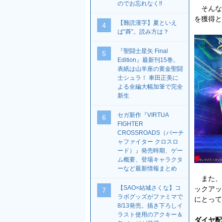
のでお忘れなく!!
そんな
を獲得と
【難読漢字】夏といえ
4
ば“蕣”。読み方は？
『聖闘士星矢 Final
5
Edition』最新刊15巻。
表紙は山羊座の黄金聖闘
士シュラ！ 車田正美に
よる全編大幅加筆で完全
新生
セガ新作『VIRTUA
6
FIGHTER
CROSSROADS（バーチ
ャファイター クロスロ
ード）』発売時期、ゲー
ム概要、登場キャラクタ
ーなど最新情報まとめ
また、6
【SAO×結城さくな】コ
ックアッ
7
ラボグッズがファミマで
にとって
8/13発売。描き下ろしイ
ラスト使用のアクキー＆
ダイヤ配