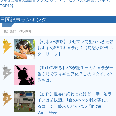
TOP10】
日間記事ランキング
集計期間：
08月08日
【幻水SP攻略】リセマラで狙うべき最強
1
おすすめSSRキャラは？【幻想水滸伝 ス
ターリープ】
【To LOVEる】8/8が誕生日のキャラが一
2
番くじでフィギュア化!? このスタイルの
良さは…
【新作】世界は終わったけど、車中泊ラ
3
イフは超快適。1台のバンを我が家にす
るコージー終末サバイバル『In the
Van』発表