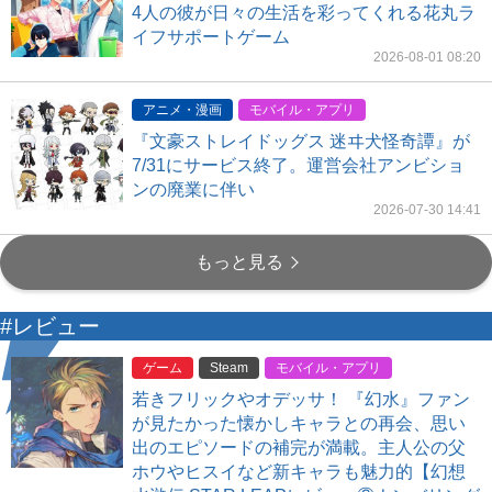
4人の彼が日々の生活を彩ってくれる花丸ラ
イフサポートゲーム
2026-08-01 08:20
アニメ・漫画
モバイル・アプリ
『文豪ストレイドッグス 迷ヰ犬怪奇譚』が
7/31にサービス終了。運営会社アンビショ
ンの廃業に伴い
2026-07-30 14:41
もっと見る
#レビュー
ゲーム
Steam
モバイル・アプリ
若きフリックやオデッサ！ 『幻水』ファン
が見たかった懐かしキャラとの再会、思い
出のエピソードの補完が満載。主人公の父
ホウやヒスイなど新キャラも魅力的【幻想