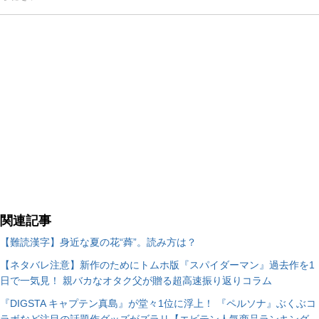
関連記事
【難読漢字】身近な夏の花“蕣”。読み方は？
【ネタバレ注意】新作のためにトムホ版『スパイダーマン』過去作を1
日で一気見！ 親バカなオタク父が贈る超高速振り返りコラム
『DIGSTA キャプテン真島』が堂々1位に浮上！ 『ペルソナ』ぶくぶコ
ラボなど注目の話題作グッズがズラリ【エビテン人気商品ランキング