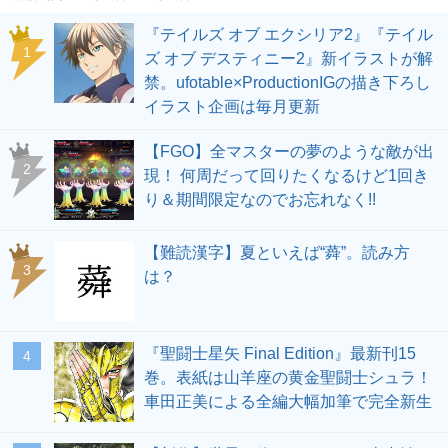
『テイルズ オブ エクシリア2』『テイル
1
ズ オブ デスティニー2』新イラストが解
禁。ufotable×ProductionIGの描き下ろし
イラスト企画は毎月更新
【FGO】全マスターの夢のような敵が出
2
現！ 何周だって回りたくなるけど1回き
り＆期間限定なのでお忘れなく!!
【難読漢字】夏といえば“蕣”。読み方
3
は？
『聖闘士星矢 Final Edition』最新刊15
4
巻。表紙は山羊座の黄金聖闘士シュラ！
車田正美による全編大幅加筆で完全新生