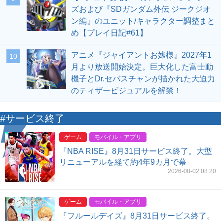
ズおよび『SDガンダム外伝 ジークジオ
ン編』のユニット/キャラクター調整まと
め【プレイ日記#61】
アニメ『ジャイアントお嬢様』2027年1
10
月より放送開始決定。巨大化した富士動
機子とDr.セバスチャンが描かれた大迫力
のティザービジュアルを解禁！
#サービス終了
ゲーム
モバイル・アプリ
『NBA RISE』8月31日サービス終了。大型
リニューアルを経て約4年9カ月で幕
2026-08-02 08:20
ゲーム
モバイル・アプリ
『フルールデイズ』8月31日サービス終了。