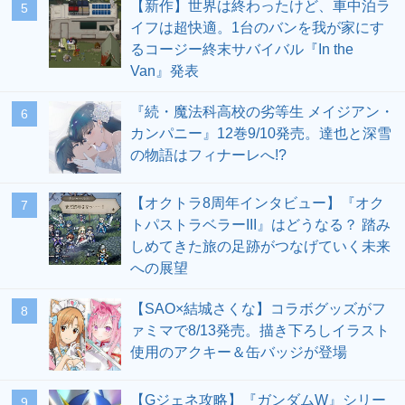
【新作】世界は終わったけど、車中泊ラ
5
イフは超快適。1台のバンを我が家にす
るコージー終末サバイバル『In the
Van』発表
『続・魔法科高校の劣等生 メイジアン・
6
カンパニー』12巻9/10発売。達也と深雪
の物語はフィナーレへ!?
【オクトラ8周年インタビュー】『オク
7
トパストラベラーIII』はどうなる？ 踏み
しめてきた旅の足跡がつなげていく未来
への展望
【SAO×結城さくな】コラボグッズがフ
8
ァミマで8/13発売。描き下ろしイラスト
使用のアクキー＆缶バッジが登場
【Gジェネ攻略】『ガンダムW』シリー
9