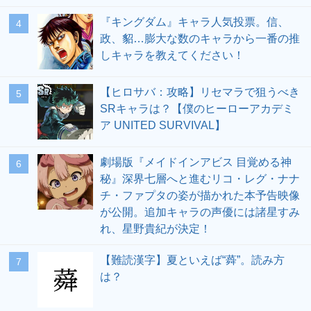
『キングダム』キャラ人気投票。信、
4
政、貂…膨大な数のキャラから一番の推
しキャラを教えてください！
【ヒロサバ：攻略】リセマラで狙うべき
5
SRキャラは？【僕のヒーローアカデミ
ア UNITED SURVIVAL】
劇場版『メイドインアビス 目覚める神
6
秘』深界七層へと進むリコ・レグ・ナナ
チ・ファプタの姿が描かれた本予告映像
が公開。追加キャラの声優には諸星すみ
れ、星野貴紀が決定！
【難読漢字】夏といえば“蕣”。読み方
7
は？