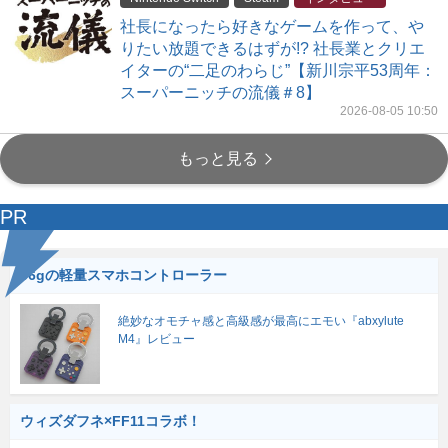
社長になったら好きなゲームを作って、や
りたい放題できるはずが!? 社長業とクリエ
イターの“二足のわらじ”【新川宗平53周年：
スーパーニッチの流儀＃8】
2026-08-05 10:50
もっと見る
PR
56gの軽量スマホコントローラー
絶妙なオモチャ感と高級感が最高にエモい『abxylute
M4』レビュー
ウィズダフネ×FF11コラボ！