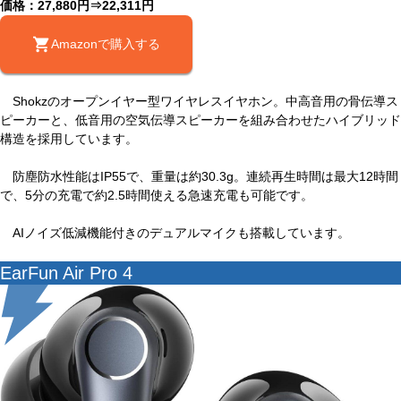
価格：27,880円⇒22,311円
Amazonで購入する
Shokzのオープンイヤー型ワイヤレスイヤホン。中高音用の骨伝導ス
ピーカーと、低音用の空気伝導スピーカーを組み合わせたハイブリッド
構造を採用しています。
防塵防水性能はIP55で、重量は約30.3g。連続再生時間は最大12時間
で、5分の充電で約2.5時間使える急速充電も可能です。
AIノイズ低減機能付きのデュアルマイクも搭載しています。
EarFun Air Pro 4