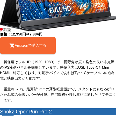
価格：12,950円⇒7,984円
Amazonで購入する
解像度はフルHD（1920×1080）で、視野角が広く発色の良い非光沢
のIPS液晶パネルを採用しています。映像入力はUSB Type-CとMini
HDMIに対応しており、対応デバイスであればType-Cケーブル1本で給
電と映像出力が可能です。
重量約570g、最薄部5mmの薄型軽量設計で、スタンドにもなる折り
たたみ式の保護カバーが付属。在宅勤務や持ち運びに適したサブモニタ
ーです。
Shokz OpenRun Pro 2