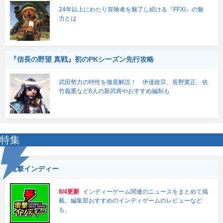
24年以上にわたり冒険者を魅了し続ける『FFXI』の魅
力とは
『信長の野望 真戦』初のPKシーズン先行攻略
武田勢力の特性を徹底解説！ 伊達政宗、長野業正、佐
竹義重など8人の新武将やおすすめ編制も
特集
電撃インディー
8/4更新
インディーゲーム関連のニュースをまとめて掲
載。編集部おすすめのインディゲームのレビューなど
も。