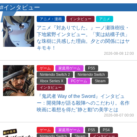
#インタビュー
アニメ・漫画
インタビュー
アニメ
アニメ『対ありでした。』一ノ瀬珠樹役・
下地紫野インタビュー。「実は結構子供」
な珠樹に共感した理由。夕との関係にはヤ
キモキ！
2026-08-08 12:00
ゲーム
家庭用ゲーム
PS5
Nintendo Switch 2
Nintendo Switch
Xbox Series X
PCゲーム
Steam
インタビュー
『鬼武者 Way of the Sword』インタビュ
ー：開発陣が語る殺陣へのこだわり。名作
映画に着想を得た"静と動”の美学とは
2026-08-07 00:00
ゲーム
家庭用ゲーム
PS5
PS4
Nintendo Switch
Steam
インタビュー