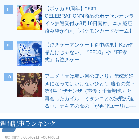
【ポケカ30周年】“30th
8
CELEBRATION”4商品のポケセンオンラ
イン抽選受付が8月10日開始。本人認証
済み枠が有利【ポケモンカードゲーム】
【泣きゲーアンケート途中結果】Key作
9
品だけじゃない、『FF10』や『FF零
式』も泣きゲー！
アニメ『天は赤い河のほとり』第6話“好
10
きになってはいけないひと”。腹心の弟・
第4皇子ザナンザ（声優：千葉翔也）と
再会したカイル。ミタンニとの決戦が迫
る中、ナキアの魔の手が再びユーリに──
週間記事ランキング
集計期間：
08月02日〜08月08日