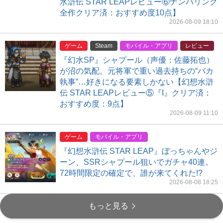
水滸伝 STAR LEAPレビュー⑥ナンバリング
全作クリア済：おすすめ度10点】
2026-08-09 18:10
ゲーム
Steam
モバイル・アプリ
レビュー
『幻水SP』シャプール（声優：佐藤拓也）
が沼の気配。元将軍で重い過去持ちの“バカ
執事”…好きになる要素しかない【幻想水滸
伝 STAR LEAPレビュー⑤『I』クリア済：
おすすめ度：9点】
2026-08-09 11:10
ゲーム
モバイル・アプリ
『幻想水滸伝 STAR LEAP』ぼっちゃんやジ
ーン、SSRシャプール狙いでガチャ40連。
72時間限定の確定で、誰が来てくれた!?
2026-08-08 18:25
もっと見る